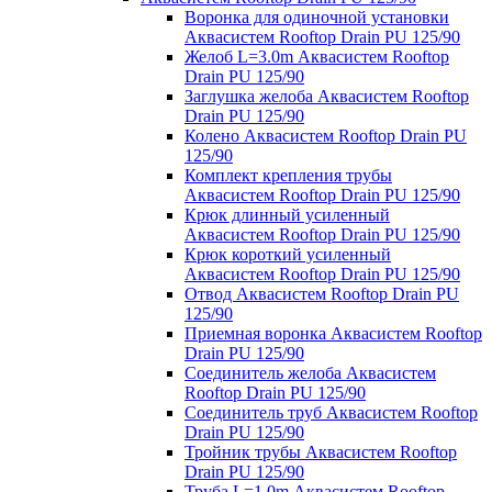
Воронка для одиночной установки
Аквасистем Rooftop Drain PU 125/90
Желоб L=3.0m Аквасистем Rooftop
Drain PU 125/90
Заглушка желоба Аквасистем Rooftop
Drain PU 125/90
Колено Аквасистем Rooftop Drain PU
125/90
Комплект крепления трубы
Аквасистем Rooftop Drain PU 125/90
Крюк длинный усиленный
Аквасистем Rooftop Drain PU 125/90
Крюк короткий усиленный
Аквасистем Rooftop Drain PU 125/90
Отвод Аквасистем Rooftop Drain PU
125/90
Приемная воронка Аквасистем Rooftop
Drain PU 125/90
Соединитель желоба Аквасистем
Rooftop Drain PU 125/90
Соединитель труб Аквасистем Rooftop
Drain PU 125/90
Тройник трубы Аквасистем Rooftop
Drain PU 125/90
Труба L=1.0m Аквасистем Rooftop