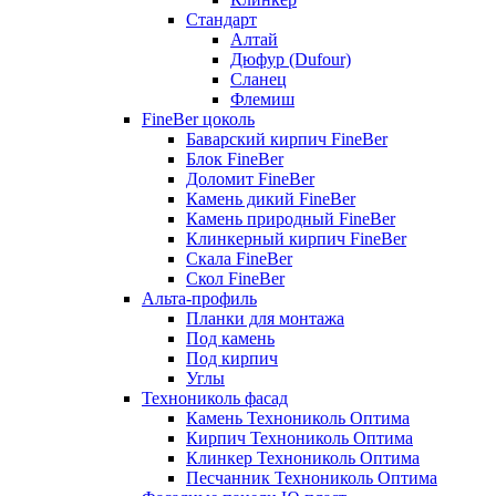
Стандарт
Алтай
Дюфур (Dufour)
Сланец
Флемиш
FineBer цоколь
Баварский кирпич FineBer
Блок FineBer
Доломит FineBer
Камень дикий FineBer
Камень природный FineBer
Клинкерный кирпич FineBer
Скала FineBer
Скол FineBer
Альта-профиль
Планки для монтажа
Под камень
Под кирпич
Углы
Технониколь фасад
Камень Технониколь Оптима
Кирпич Технониколь Оптима
Клинкер Технониколь Оптима
Песчанник Технониколь Оптима