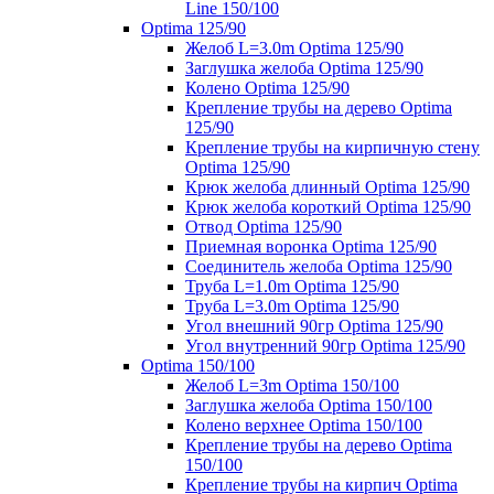
Line 150/100
Optima 125/90
Желоб L=3.0m Optima 125/90
Заглушка желоба Optima 125/90
Колено Optima 125/90
Крепление трубы на дерево Optima
125/90
Крепление трубы на кирпичную стену
Optima 125/90
Крюк желоба длинный Optima 125/90
Крюк желоба короткий Optima 125/90
Отвод Optima 125/90
Приемная воронка Optima 125/90
Соединитель желоба Optima 125/90
Труба L=1.0m Optima 125/90
Труба L=3.0m Optima 125/90
Угол внешний 90гр Optima 125/90
Угол внутренний 90гр Optima 125/90
Optima 150/100
Желоб L=3m Optima 150/100
Заглушка желоба Optima 150/100
Колено верхнее Optima 150/100
Крепление трубы на дерево Optima
150/100
Крепление трубы на кирпич Optima