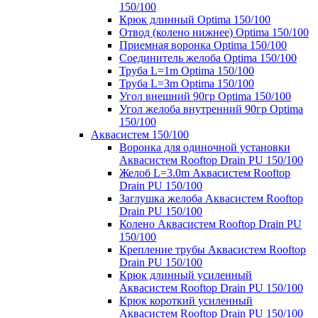
150/100
Крюк длинный Optima 150/100
Отвод (колено нижнее) Optima 150/100
Приемная воронка Optima 150/100
Соединитель желоба Optima 150/100
Труба L=1m Optima 150/100
Труба L=3m Optima 150/100
Угол внешний 90гр Optima 150/100
Угол желоба внутренний 90гр Optima
150/100
Аквасистем 150/100
Воронка для одиночной установки
Аквасистем Rooftop Drain PU 150/100
Желоб L=3.0m Аквасистем Rooftop
Drain PU 150/100
Заглушка желоба Аквасистем Rooftop
Drain PU 150/100
Колено Аквасистем Rooftop Drain PU
150/100
Крепление трубы Аквасистем Rooftop
Drain PU 150/100
Крюк длинный усиленный
Аквасистем Rooftop Drain PU 150/100
Крюк короткий усиленный
Аквасистем Rooftop Drain PU 150/100