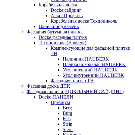
Корабельная доска
Docke сайдинг
Альта Профиль
Корабельная доска Технониколь
Панели под камень
Фасадная битумная плитка
Docke фасадная плитка
Технониколь (Hauberk)
Комплектующие для фасадной плитки
ТН
Наличник HAUBERK
Планка цокольная HAUBERK
Угол внешний HAUBERK
Угол внутренний HAUBERK
Фасадная плитка ТН
Фасадная доска ДПК
Фасадные панели (ЦОКОЛЬНЫЙ САЙДИНГ)
Docke ПАНЕЛИ
Премиум
Berg
Burg
Fels
Stein
Stern
Клинкер