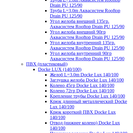
Drain PU 125/90
Труба L=3.0m Аквасистем Rooftop
Drain PU 125/90
Угол желоба внешний 135гр.
Аквасистем Rooftop Drain PU 125/90
Угол желоба внешний 90гр
Аквасистем Rooftop Drain PU 125/90
Угол желоба внутренний 135гр.
Аквасистем Rooftop Drain PU 125/90
Угол желоба внутренний 90гр
Аквасистем Rooftop Drain PU 125/90
ПВХ (пластиковый)
Docke LUX (140/100)
Желоб L=3.0m Docke Lux 140/100
Заглушка желоба Docke Lux 140/100
Колено 45гр Docke Lux 140/100
Колено 72гр Docke Lux 140/100
Крепление трубы Docke Lux 140/100
Крюк длинный металлический Docke
Lux 140/100
Крюк короткий ПВХ Docke Lux
140/100
Отвод (нижнее колено) Docke Lux
140/100