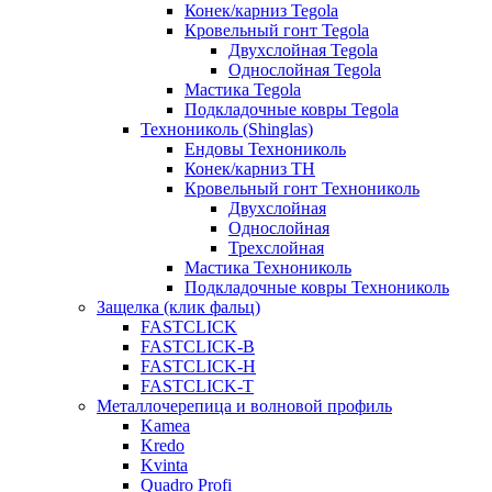
Конек/карниз Tegola
Кровельный гонт Tegola
Двухслойная Tegola
Однослойная Tegola
Мастика Tegola
Подкладочные ковры Tegola
Технониколь (Shinglas)
Ендовы Технониколь
Конек/карниз ТН
Кровельный гонт Технониколь
Двухслойная
Однослойная
Трехслойная
Мастика Технониколь
Подкладочные ковры Технониколь
Защелка (клик фальц)
FASTCLICK
FASTCLICK-B
FASTCLICK-H
FASTCLICK-T
Металлочерепица и волновой профиль
Kamea
Kredo
Kvinta
Quadro Profi