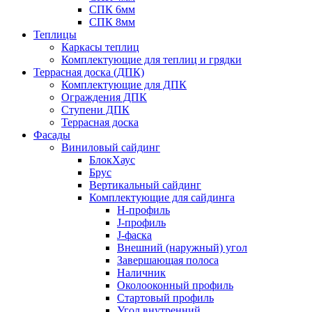
СПК 6мм
СПК 8мм
Теплицы
Каркасы теплиц
Комплектующие для теплиц и грядки
Террасная доска (ДПК)
Комплектующие для ДПК
Ограждения ДПК
Ступени ДПК
Террасная доска
Фасады
Виниловый сайдинг
БлокХаус
Брус
Вертикальный сайдинг
Комплектующие для сайдинга
H-профиль
J-профиль
J-фаска
Внешний (наружный) угол
Завершающая полоса
Наличник
Околооконный профиль
Стартовый профиль
Угол внутренний