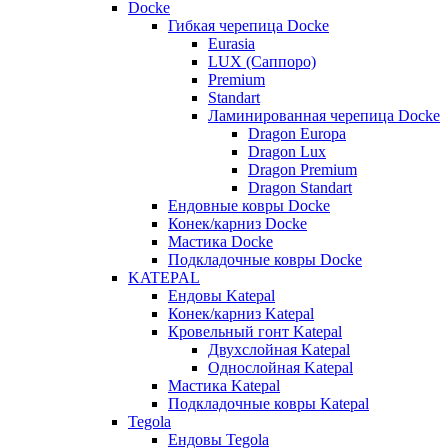
Docke
Гибкая черепица Docke
Eurasia
LUX (Саппоро)
Premium
Standart
Ламинированная черепица Docke
Dragon Europa
Dragon Lux
Dragon Premium
Dragon Standart
Ендовные ковры Docke
Конек/карниз Docke
Мастика Docke
Подкладочные ковры Docke
KATEPAL
Ендовы Katepal
Конек/карниз Katepal
Кровельный гонт Katepal
Двухслойная Katepal
Однослойная Katepal
Мастика Katepal
Подкладочные ковры Katepal
Tegola
Ендовы Tegola