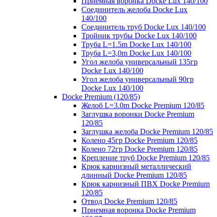
Приемная воронка Docke Lux 140/100
Соединитель желоба Docke Lux
140/100
Соединитель труб Docke Lux 140/100
Тройник трубы Docke Lux 140/100
Труба L=1.5m Docke Lux 140/100
Труба L=3,0m Docke Lux 140/100
Угол желоба универсальный 135гр
Docke Lux 140/100
Угол желоба универсальный 90гр
Docke Lux 140/100
Docke Premium (120/85)
Желоб L=3.0m Docke Premium 120/85
Заглушка воронки Docke Premium
120/85
Заглушка желоба Docke Premium 120/85
Колено 45гр Docke Premium 120/85
Колено 72гр Docke Premium 120/85
Крепление труб Docke Premium 120/85
Крюк карнизный металлический
длинный Docke Premium 120/85
Крюк карнизный ПВХ Docke Premium
120/85
Отвод Docke Premium 120/85
Приемная воронка Docke Premium