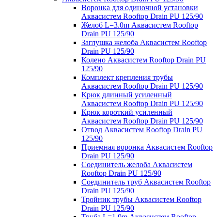
Воронка для одиночной установки
Аквасистем Rooftop Drain PU 125/90
Желоб L=3.0m Аквасистем Rooftop
Drain PU 125/90
Заглушка желоба Аквасистем Rooftop
Drain PU 125/90
Колено Аквасистем Rooftop Drain PU
125/90
Комплект крепления трубы
Аквасистем Rooftop Drain PU 125/90
Крюк длинный усиленный
Аквасистем Rooftop Drain PU 125/90
Крюк короткий усиленный
Аквасистем Rooftop Drain PU 125/90
Отвод Аквасистем Rooftop Drain PU
125/90
Приемная воронка Аквасистем Rooftop
Drain PU 125/90
Соединитель желоба Аквасистем
Rooftop Drain PU 125/90
Соединитель труб Аквасистем Rooftop
Drain PU 125/90
Тройник трубы Аквасистем Rooftop
Drain PU 125/90
Труба L=1.0m Аквасистем Rooftop