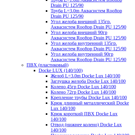
Drain PU 125/90
Труба L=3.0m Аквасистем Rooftop
Drain PU 125/90
Угол желоба внешний 135гр.
Аквасистем Rooftop Drain PU 125/90
Угол желоба внешний 90гр
Аквасистем Rooftop Drain PU 125/90
Угол желоба внутренний 135гр.
Аквасистем Rooftop Drain PU 125/90
Угол желоба внутренний 90гр
Аквасистем Rooftop Drain PU 125/90
ПВХ (пластиковый)
Docke LUX (140/100)
Желоб L=3.0m Docke Lux 140/100
Заглушка желоба Docke Lux 140/100
Колено 45гр Docke Lux 140/100
Колено 72гр Docke Lux 140/100
Крепление трубы Docke Lux 140/100
Крюк длинный металлический Docke
Lux 140/100
Крюк короткий ПВХ Docke Lux
140/100
Отвод (нижнее колено) Docke Lux
140/100