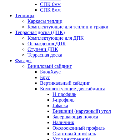
СПК 6мм
СПК 8мм
Теплицы
Каркасы теплиц
Комплектующие для теплиц и грядки
Террасная доска (ДПК)
Комплектующие для ДПК
Ограждения ДПК
Ступени ДПК
Террасная доска
Фасады
Виниловый сайдинг
БлокХаус
Брус
Вертикальный сайдинг
Комплектующие для сайдинга
H-профиль
J-профиль
J-фаска
Внешний (наружный) угол
Завершающая полоса
Наличник
Околооконный профиль
Стартовый профиль
Угол внутренний