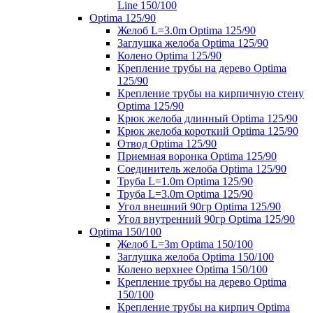
Line 150/100
Optima 125/90
Желоб L=3.0m Optima 125/90
Заглушка желоба Optima 125/90
Колено Optima 125/90
Крепление трубы на дерево Optima
125/90
Крепление трубы на кирпичную стену
Optima 125/90
Крюк желоба длинный Optima 125/90
Крюк желоба короткий Optima 125/90
Отвод Optima 125/90
Приемная воронка Optima 125/90
Соединитель желоба Optima 125/90
Труба L=1.0m Optima 125/90
Труба L=3.0m Optima 125/90
Угол внешний 90гр Optima 125/90
Угол внутренний 90гр Optima 125/90
Optima 150/100
Желоб L=3m Optima 150/100
Заглушка желоба Optima 150/100
Колено верхнее Optima 150/100
Крепление трубы на дерево Optima
150/100
Крепление трубы на кирпич Optima