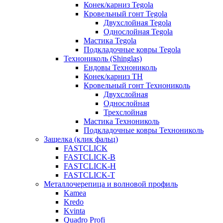
Конек/карниз Tegola
Кровельный гонт Tegola
Двухслойная Tegola
Однослойная Tegola
Мастика Tegola
Подкладочные ковры Tegola
Технониколь (Shinglas)
Ендовы Технониколь
Конек/карниз ТН
Кровельный гонт Технониколь
Двухслойная
Однослойная
Трехслойная
Мастика Технониколь
Подкладочные ковры Технониколь
Защелка (клик фальц)
FASTCLICK
FASTCLICK-B
FASTCLICK-H
FASTCLICK-T
Металлочерепица и волновой профиль
Kamea
Kredo
Kvinta
Quadro Profi