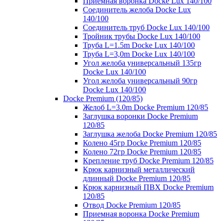
Приемная воронка Docke Lux 140/100
Соединитель желоба Docke Lux
140/100
Соединитель труб Docke Lux 140/100
Тройник трубы Docke Lux 140/100
Труба L=1.5m Docke Lux 140/100
Труба L=3,0m Docke Lux 140/100
Угол желоба универсальный 135гр
Docke Lux 140/100
Угол желоба универсальный 90гр
Docke Lux 140/100
Docke Premium (120/85)
Желоб L=3.0m Docke Premium 120/85
Заглушка воронки Docke Premium
120/85
Заглушка желоба Docke Premium 120/85
Колено 45гр Docke Premium 120/85
Колено 72гр Docke Premium 120/85
Крепление труб Docke Premium 120/85
Крюк карнизный металлический
длинный Docke Premium 120/85
Крюк карнизный ПВХ Docke Premium
120/85
Отвод Docke Premium 120/85
Приемная воронка Docke Premium