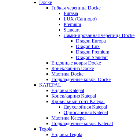
Docke
Гибкая черепица Docke
Eurasia
LUX (Саппоро)
Premium
Standart
Ламинированная черепица Docke
Dragon Europa
Dragon Lux
Dragon Premium
Dragon Standart
Ендовные ковры Docke
Конек/карниз Docke
Мастика Docke
Подкладочные ковры Docke
KATEPAL
Ендовы Katepal
Конек/карниз Katepal
Кровельный гонт Katepal
Двухслойная Katepal
Однослойная Katepal
Мастика Katepal
Подкладочные ковры Katepal
Tegola
Ендовы Tegola