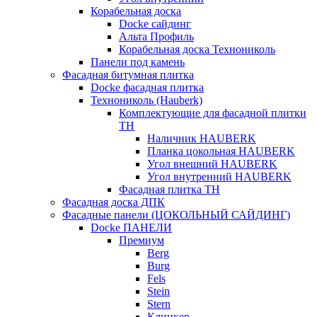
Корабельная доска
Docke сайдинг
Альта Профиль
Корабельная доска Технониколь
Панели под камень
Фасадная битумная плитка
Docke фасадная плитка
Технониколь (Hauberk)
Комплектующие для фасадной плитки
ТН
Наличник HAUBERK
Планка цокольная HAUBERK
Угол внешний HAUBERK
Угол внутренний HAUBERK
Фасадная плитка ТН
Фасадная доска ДПК
Фасадные панели (ЦОКОЛЬНЫЙ САЙДИНГ)
Docke ПАНЕЛИ
Премиум
Berg
Burg
Fels
Stein
Stern
Клинкер