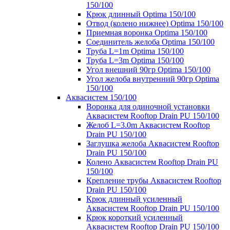
150/100
Крюк длинный Optima 150/100
Отвод (колено нижнее) Optima 150/100
Приемная воронка Optima 150/100
Соединитель желоба Optima 150/100
Труба L=1m Optima 150/100
Труба L=3m Optima 150/100
Угол внешний 90гр Optima 150/100
Угол желоба внутренний 90гр Optima
150/100
Аквасистем 150/100
Воронка для одиночной установки
Аквасистем Rooftop Drain PU 150/100
Желоб L=3.0m Аквасистем Rooftop
Drain PU 150/100
Заглушка желоба Аквасистем Rooftop
Drain PU 150/100
Колено Аквасистем Rooftop Drain PU
150/100
Крепление трубы Аквасистем Rooftop
Drain PU 150/100
Крюк длинный усиленный
Аквасистем Rooftop Drain PU 150/100
Крюк короткий усиленный
Аквасистем Rooftop Drain PU 150/100