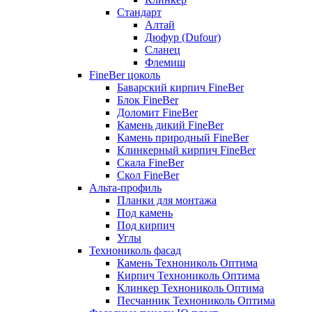
Стандарт
Алтай
Дюфур (Dufour)
Сланец
Флемиш
FineBer цоколь
Баварский кирпич FineBer
Блок FineBer
Доломит FineBer
Камень дикий FineBer
Камень природный FineBer
Клинкерный кирпич FineBer
Скала FineBer
Скол FineBer
Альта-профиль
Планки для монтажа
Под камень
Под кирпич
Углы
Технониколь фасад
Камень Технониколь Оптима
Кирпич Технониколь Оптима
Клинкер Технониколь Оптима
Песчанник Технониколь Оптима