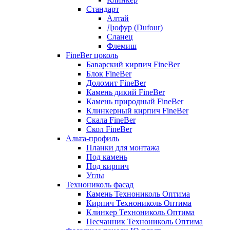
Стандарт
Алтай
Дюфур (Dufour)
Сланец
Флемиш
FineBer цоколь
Баварский кирпич FineBer
Блок FineBer
Доломит FineBer
Камень дикий FineBer
Камень природный FineBer
Клинкерный кирпич FineBer
Скала FineBer
Скол FineBer
Альта-профиль
Планки для монтажа
Под камень
Под кирпич
Углы
Технониколь фасад
Камень Технониколь Оптима
Кирпич Технониколь Оптима
Клинкер Технониколь Оптима
Песчанник Технониколь Оптима