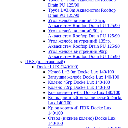
Drain PU 125/90
Труба L=3.0m Аквасистем Rooftop
Drain PU 125/90
Угол желоба внешний 135гр.
Аквасистем Rooftop Drain PU 125/90
Угол желоба внешний 90гр
Аквасистем Rooftop Drain PU 125/90
Угол желоба внутренний 135гр.
Аквасистем Rooftop Drain PU 125/90
Угол желоба внутренний 90гр
Аквасистем Rooftop Drain PU 125/90
ПВХ (пластиковый)
Docke LUX (140/100)
Желоб L=3.0m Docke Lux 140/100
Заглушка желоба Docke Lux 140/100
Колено 45гр Docke Lux 140/100
Колено 72гр Docke Lux 140/100
Крепление трубы Docke Lux 140/100
Крюк длинный металлический Docke
Lux 140/100
Крюк короткий ПВХ Docke Lux
140/100
Отвод (нижнее колено) Docke Lux
140/100