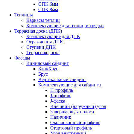
СПК 6мм
СПК 8мм
Теплицы
Каркасы теплиц
Комплектующие для теплиц и грядки
Террасная доска (ДПК)
Комплектующие для ДПК
Ограждения ДПК
Ступени ДПК
Террасная доска
Фасады
Виниловый сайдинг
БлокХаус
Брус
Вертикальный сайдинг
Комплектующие для сайдинга
H-профиль
J-профиль
J-фаска
Внешний (наружный) угол
Завершающая полоса
Наличник
Околооконный профиль
Стартовый профиль
Угол внутренний