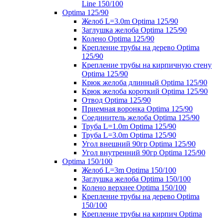
Line 150/100
Optima 125/90
Желоб L=3.0m Optima 125/90
Заглушка желоба Optima 125/90
Колено Optima 125/90
Крепление трубы на дерево Optima
125/90
Крепление трубы на кирпичную стену
Optima 125/90
Крюк желоба длинный Optima 125/90
Крюк желоба короткий Optima 125/90
Отвод Optima 125/90
Приемная воронка Optima 125/90
Соединитель желоба Optima 125/90
Труба L=1.0m Optima 125/90
Труба L=3.0m Optima 125/90
Угол внешний 90гр Optima 125/90
Угол внутренний 90гр Optima 125/90
Optima 150/100
Желоб L=3m Optima 150/100
Заглушка желоба Optima 150/100
Колено верхнее Optima 150/100
Крепление трубы на дерево Optima
150/100
Крепление трубы на кирпич Optima