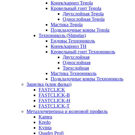
Конек/карниз Tegola
Кровельный гонт Tegola
Двухслойная Tegola
Однослойная Tegola
Мастика Tegola
Подкладочные ковры Tegola
Технониколь (Shinglas)
Ендовы Технониколь
Конек/карниз ТН
Кровельный гонт Технониколь
Двухслойная
Однослойная
Трехслойная
Мастика Технониколь
Подкладочные ковры Технониколь
Защелка (клик фальц)
FASTCLICK
FASTCLICK-B
FASTCLICK-H
FASTCLICK-T
Металлочерепица и волновой профиль
Kamea
Kredo
Kvinta
Quadro Profi