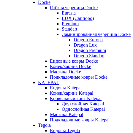
Docke
Гибкая черепица Docke
Eurasia
LUX (Саппоро)
Premium
Standart
Ламинированная черепица Docke
Dragon Europa
Dragon Lux
Dragon Premium
Dragon Standart
Ендовные ковры Docke
Конек/карниз Docke
Мастика Docke
Подкладочные ковры Docke
KATEPAL
Ендовы Katepal
Конек/карниз Katepal
Кровельный гонт Katepal
Двухслойная Katepal
Однослойная Katepal
Мастика Katepal
Подкладочные ковры Katepal
Tegola
Ендовы Tegola