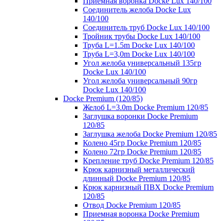
Приемная воронка Docke Lux 140/100
Соединитель желоба Docke Lux
140/100
Соединитель труб Docke Lux 140/100
Тройник трубы Docke Lux 140/100
Труба L=1.5m Docke Lux 140/100
Труба L=3,0m Docke Lux 140/100
Угол желоба универсальный 135гр
Docke Lux 140/100
Угол желоба универсальный 90гр
Docke Lux 140/100
Docke Premium (120/85)
Желоб L=3.0m Docke Premium 120/85
Заглушка воронки Docke Premium
120/85
Заглушка желоба Docke Premium 120/85
Колено 45гр Docke Premium 120/85
Колено 72гр Docke Premium 120/85
Крепление труб Docke Premium 120/85
Крюк карнизный металлический
длинный Docke Premium 120/85
Крюк карнизный ПВХ Docke Premium
120/85
Отвод Docke Premium 120/85
Приемная воронка Docke Premium