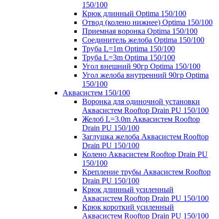
150/100
Крюк длинный Optima 150/100
Отвод (колено нижнее) Optima 150/100
Приемная воронка Optima 150/100
Соединитель желоба Optima 150/100
Труба L=1m Optima 150/100
Труба L=3m Optima 150/100
Угол внешний 90гр Optima 150/100
Угол желоба внутренний 90гр Optima
150/100
Аквасистем 150/100
Воронка для одиночной установки
Аквасистем Rooftop Drain PU 150/100
Желоб L=3.0m Аквасистем Rooftop
Drain PU 150/100
Заглушка желоба Аквасистем Rooftop
Drain PU 150/100
Колено Аквасистем Rooftop Drain PU
150/100
Крепление трубы Аквасистем Rooftop
Drain PU 150/100
Крюк длинный усиленный
Аквасистем Rooftop Drain PU 150/100
Крюк короткий усиленный
Аквасистем Rooftop Drain PU 150/100