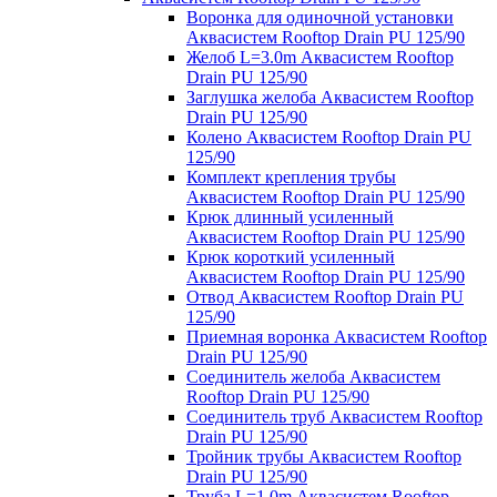
Воронка для одиночной установки
Аквасистем Rooftop Drain PU 125/90
Желоб L=3.0m Аквасистем Rooftop
Drain PU 125/90
Заглушка желоба Аквасистем Rooftop
Drain PU 125/90
Колено Аквасистем Rooftop Drain PU
125/90
Комплект крепления трубы
Аквасистем Rooftop Drain PU 125/90
Крюк длинный усиленный
Аквасистем Rooftop Drain PU 125/90
Крюк короткий усиленный
Аквасистем Rooftop Drain PU 125/90
Отвод Аквасистем Rooftop Drain PU
125/90
Приемная воронка Аквасистем Rooftop
Drain PU 125/90
Соединитель желоба Аквасистем
Rooftop Drain PU 125/90
Соединитель труб Аквасистем Rooftop
Drain PU 125/90
Тройник трубы Аквасистем Rooftop
Drain PU 125/90
Труба L=1.0m Аквасистем Rooftop