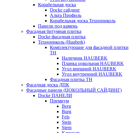
Корабельная доска
Docke сайдинг
Альта Профиль
Корабельная доска Технониколь
Панели под камень
Фасадная битумная плитка
Docke фасадная плитка
Технониколь (Hauberk)
Комплектующие для фасадной плитки
ТН
Наличник HAUBERK
Планка цокольная HAUBERK
Угол внешний HAUBERK
Угол внутренний HAUBERK
Фасадная плитка ТН
Фасадная доска ДПК
Фасадные панели (ЦОКОЛЬНЫЙ САЙДИНГ)
Docke ПАНЕЛИ
Премиум
Berg
Burg
Fels
Stein
Stern
Клинкер