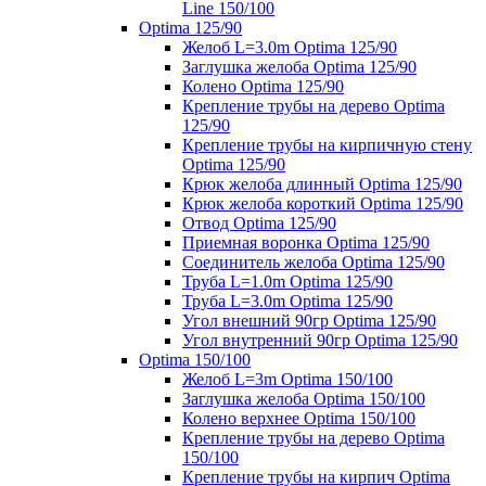
Line 150/100
Optima 125/90
Желоб L=3.0m Optima 125/90
Заглушка желоба Optima 125/90
Колено Optima 125/90
Крепление трубы на дерево Optima
125/90
Крепление трубы на кирпичную стену
Optima 125/90
Крюк желоба длинный Optima 125/90
Крюк желоба короткий Optima 125/90
Отвод Optima 125/90
Приемная воронка Optima 125/90
Соединитель желоба Optima 125/90
Труба L=1.0m Optima 125/90
Труба L=3.0m Optima 125/90
Угол внешний 90гр Optima 125/90
Угол внутренний 90гр Optima 125/90
Optima 150/100
Желоб L=3m Optima 150/100
Заглушка желоба Optima 150/100
Колено верхнее Optima 150/100
Крепление трубы на дерево Optima
150/100
Крепление трубы на кирпич Optima