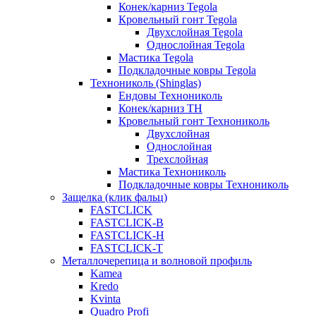
Конек/карниз Tegola
Кровельный гонт Tegola
Двухслойная Tegola
Однослойная Tegola
Мастика Tegola
Подкладочные ковры Tegola
Технониколь (Shinglas)
Ендовы Технониколь
Конек/карниз ТН
Кровельный гонт Технониколь
Двухслойная
Однослойная
Трехслойная
Мастика Технониколь
Подкладочные ковры Технониколь
Защелка (клик фальц)
FASTCLICK
FASTCLICK-B
FASTCLICK-H
FASTCLICK-T
Металлочерепица и волновой профиль
Kamea
Kredo
Kvinta
Quadro Profi