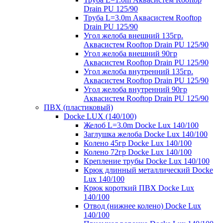
Drain PU 125/90
Труба L=3.0m Аквасистем Rooftop
Drain PU 125/90
Угол желоба внешний 135гр.
Аквасистем Rooftop Drain PU 125/90
Угол желоба внешний 90гр
Аквасистем Rooftop Drain PU 125/90
Угол желоба внутренний 135гр.
Аквасистем Rooftop Drain PU 125/90
Угол желоба внутренний 90гр
Аквасистем Rooftop Drain PU 125/90
ПВХ (пластиковый)
Docke LUX (140/100)
Желоб L=3.0m Docke Lux 140/100
Заглушка желоба Docke Lux 140/100
Колено 45гр Docke Lux 140/100
Колено 72гр Docke Lux 140/100
Крепление трубы Docke Lux 140/100
Крюк длинный металлический Docke
Lux 140/100
Крюк короткий ПВХ Docke Lux
140/100
Отвод (нижнее колено) Docke Lux
140/100