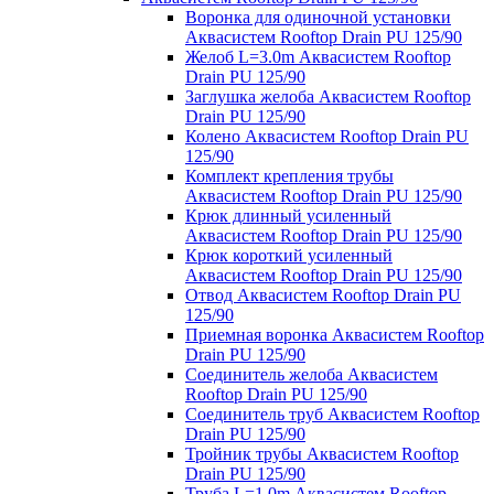
Воронка для одиночной установки
Аквасистем Rooftop Drain PU 125/90
Желоб L=3.0m Аквасистем Rooftop
Drain PU 125/90
Заглушка желоба Аквасистем Rooftop
Drain PU 125/90
Колено Аквасистем Rooftop Drain PU
125/90
Комплект крепления трубы
Аквасистем Rooftop Drain PU 125/90
Крюк длинный усиленный
Аквасистем Rooftop Drain PU 125/90
Крюк короткий усиленный
Аквасистем Rooftop Drain PU 125/90
Отвод Аквасистем Rooftop Drain PU
125/90
Приемная воронка Аквасистем Rooftop
Drain PU 125/90
Соединитель желоба Аквасистем
Rooftop Drain PU 125/90
Соединитель труб Аквасистем Rooftop
Drain PU 125/90
Тройник трубы Аквасистем Rooftop
Drain PU 125/90
Труба L=1.0m Аквасистем Rooftop