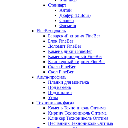
Стандарт
Алтай
Дюфур (Dufour)
Сланец
Флемиш
FineBer цоколь
Баварский кирпич FineBer
Блок FineBer
Доломит FineBer
Камень дикий FineBer
Камень природный FineBer
Клинкерный кирпич FineBer
Скала FineBer
Скол FineBer
Альта-профиль
Планки для монтажа
Под камень
Под кирпич
Углы
Технониколь фасад
Камень Технониколь Оптима
Кирпич Технониколь Оптима
Клинкер Технониколь Оптима
Песчанник Технониколь Оптима