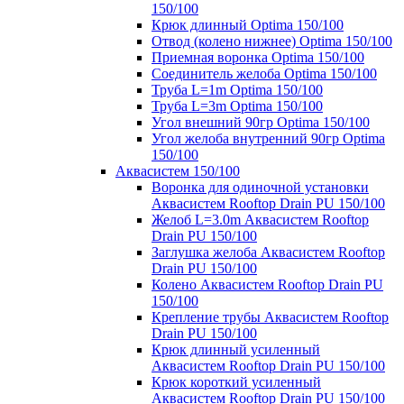
150/100
Крюк длинный Optima 150/100
Отвод (колено нижнее) Optima 150/100
Приемная воронка Optima 150/100
Соединитель желоба Optima 150/100
Труба L=1m Optima 150/100
Труба L=3m Optima 150/100
Угол внешний 90гр Optima 150/100
Угол желоба внутренний 90гр Optima
150/100
Аквасистем 150/100
Воронка для одиночной установки
Аквасистем Rooftop Drain PU 150/100
Желоб L=3.0m Аквасистем Rooftop
Drain PU 150/100
Заглушка желоба Аквасистем Rooftop
Drain PU 150/100
Колено Аквасистем Rooftop Drain PU
150/100
Крепление трубы Аквасистем Rooftop
Drain PU 150/100
Крюк длинный усиленный
Аквасистем Rooftop Drain PU 150/100
Крюк короткий усиленный
Аквасистем Rooftop Drain PU 150/100