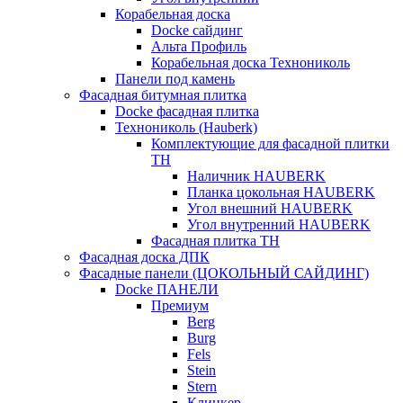
Корабельная доска
Docke сайдинг
Альта Профиль
Корабельная доска Технониколь
Панели под камень
Фасадная битумная плитка
Docke фасадная плитка
Технониколь (Hauberk)
Комплектующие для фасадной плитки
ТН
Наличник HAUBERK
Планка цокольная HAUBERK
Угол внешний HAUBERK
Угол внутренний HAUBERK
Фасадная плитка ТН
Фасадная доска ДПК
Фасадные панели (ЦОКОЛЬНЫЙ САЙДИНГ)
Docke ПАНЕЛИ
Премиум
Berg
Burg
Fels
Stein
Stern
Клинкер