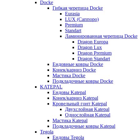
Docke
Гибкая черепица Docke
Eurasia
LUX (Саппоро)
Premium
Standart
Ламинированная черепица Docke
Dragon Europa
Dragon Lux
Dragon Premium
Dragon Standart
Ендовные ковры Docke
Конек/карниз Docke
Мастика Docke
Подкладочные ковры Docke
KATEPAL
Ендовы Katepal
Конек/карниз Katepal
Кровельный гонт Katepal
Двухслойная Katepal
Однослойная Katepal
Мастика Katepal
Подкладочные ковры Katepal
Tegola
Ендовы Tegola