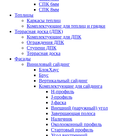
СПК 6мм
СПК 8мм
Теплицы
Каркасы теплиц
Комплектующие для теплиц и грядки
Террасная доска (ДПК)
Комплектующие для ДПК
Ограждения ДПК
Ступени ДПК
Террасная доска
Фасады
Виниловый сайдинг
БлокХаус
Брус
Вертикальный сайдинг
Комплектующие для сайдинга
H-профиль
J-профиль
J-фаска
Внешний (наружный) угол
Завершающая полоса
Наличник
Околооконный профиль
Стартовый профиль
Угол внутренний