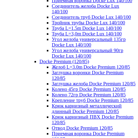
Приемная воронка Docke Lux 140/100
Соединитель желоба Docke Lux
140/100
Соединитель труб Docke Lux 140/100
Тройник трубы Docke Lux 140/100
Труба L=1.5m Docke Lux 140/100
Труба L=3,0m Docke Lux 140/100
Угол желоба универсальный 135гр
Docke Lux 140/100
Угол желоба универсальный 90гр
Docke Lux 140/100
Docke Premium (120/85)
Желоб L=3.0m Docke Premium 120/85
Заглушка воронки Docke Premium
120/85
Заглушка желоба Docke Premium 120/85
Колено 45гр Docke Premium 120/85
Колено 72гр Docke Premium 120/85
Крепление труб Docke Premium 120/85
Крюк карнизный металлический
длинный Docke Premium 120/85
Крюк карнизный ПВХ Docke Premium
120/85
Отвод Docke Premium 120/85
Приемная воронка Docke Premium