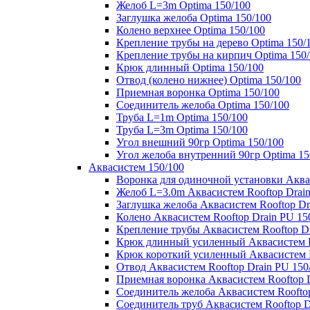
Желоб L=3m Optima 150/100
Заглушка желоба Optima 150/100
Колено верхнее Optima 150/100
Крепление трубы на дерево Optima 150/
Крепление трубы на кирпич Optima 150
Крюк длинный Optima 150/100
Отвод (колено нижнее) Optima 150/100
Приемная воронка Optima 150/100
Соединитель желоба Optima 150/100
Труба L=1m Optima 150/100
Труба L=3m Optima 150/100
Угол внешний 90гр Optima 150/100
Угол желоба внутренний 90гр Optima 15
Аквасистем 150/100
Воронка для одиночной установки Аквас
Желоб L=3.0m Аквасистем Rooftop Drain
Заглушка желоба Аквасистем Rooftop Dr
Колено Аквасистем Rooftop Drain PU 15
Крепление трубы Аквасистем Rooftop Dr
Крюк длинный усиленный Аквасистем Ro
Крюк короткий усиленный Аквасистем R
Отвод Аквасистем Rooftop Drain PU 150
Приемная воронка Аквасистем Rooftop D
Соединитель желоба Аквасистем Rooftop
Соединитель труб Аквасистем Rooftop D