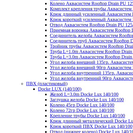
Колено Аквасистем Rooftop Drain PU 12
Комплект крепления трубы Аквасистем R
Крюк длинный усиленный Аквасистем Ro
Крюк короткий усиленный Аквасистем R
Отвод Аквасистем Rooftop Drain PU 125
Приемная воронка Аквасистем Rooftop D
Соединитель желоба Аквасистем Rooftop
Соединитель труб Аквасистем Rooftop D
Тройник трубы Аквасистем Rooftop Drai
Труба L=1.0m Аквасистем Rooftop Drain
Труба L=3.0m Аквасистем Rooftop Drain
Угол желоба внешний 135гр. Аквасистем
Угол желоба внешний 90гр Аквасистем R
Угол желоба внутренний 135гр. Аквасис
Угол желоба внутренний 90гр Аквасисте
ПВХ (пластиковый)
Docke LUX (140/100)
Желоб L=3.0m Docke Lux 140/100
Заглушка желоба Docke Lux 140/100
Колено 45гр Docke Lux 140/100
Колено 72гр Docke Lux 140/100
Крепление трубы Docke Lux 140/100
Крюк длинный металлический Docke Lu
Крюк короткий ПВХ Docke Lux 140/100
Отвод (нижнее колено) Docke Lux 140/1