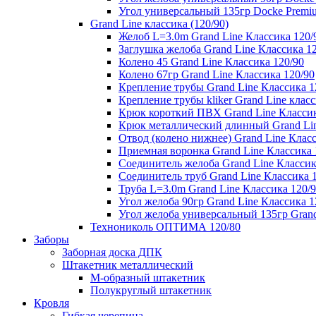
Угол универсальный 135гр Docke Premi
Grand Line классика (120/90)
Желоб L=3.0m Grand Line Классика 120/
Заглушка желоба Grand Line Классика 1
Колено 45 Grand Line Классика 120/90
Колено 67гр Grand Line Классика 120/90
Крепление трубы Grand Line Классика 1
Крепление трубы kliker Grand Line класс
Крюк короткий ПВХ Grand Line Классик
Крюк металлический длинный Grand Lin
Отвод (колено нижнее) Grand Line Класс
Приемная воронка Grand Line Классика 
Соединитель желоба Grand Line Классик
Соединитель труб Grand Line Классика 
Труба L=3.0m Grand Line Классика 120/
Угол желоба 90гр Grand Line Классика 1
Угол желоба универсальный 135гр Grand
Технониколь ОПТИМА 120/80
Заборы
Заборная доска ДПК
Штакетник металлический
М-образный штакетник
Полукруглый штакетник
Кровля
Гибкая черепица