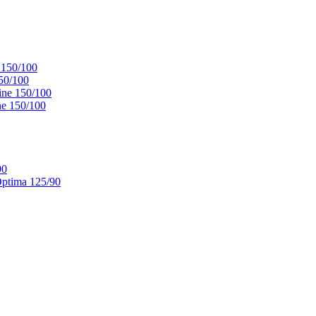
 150/100
50/100
ne 150/100
e 150/100
90
ptima 125/90