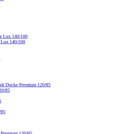
e Lux 140/100
 Lux 140/100
5
й Docke Premium 120/85
20/85
5
/85
 Premium 120/85