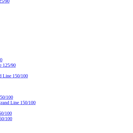
25/90
90
e 125/90
 Line 150/100
50/100
and Line 150/100
50/100
50/100