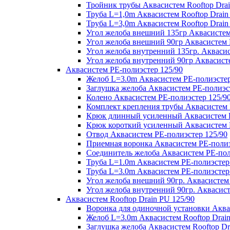
Тройник трубы Аквасистем Rooftop Drai
Труба L=1,0m Аквасистем Rooftop Drain
Труба L=3,0m Аквасистем Rooftop Drain
Угол желоба внешний 135гр Аквасистем 
Угол желоба внешний 90гр Аквасистем R
Угол желоба внутренний 135гр. Аквасис
Угол желоба внутренний 90гр Аквасисте
Аквасистем PE-полиэстер 125/90
Желоб L=3.0m Аквасистем PE-полиэстер
Заглушка желоба Аквасистем PE-полиэс
Колено Аквасистем PE-полиэстер 125/9
Комплект крепления трубы Аквасистем 
Крюк длинный усиленный Аквасистем P
Крюк короткий усиленный Аквасистем P
Отвод Аквасистем РЕ-полиэстер 125/90
Приемная воронка Аквасистем PE-полиэ
Соединитель желоба Аквасистем PE-пол
Труба L=1.0m Аквасистем PE-полиэстер
Труба L=3.0m Аквасистем PE-полиэстер
Угол желоба внешний 90гр. Аквасистем
Угол желоба внутренний 90гр. Аквасист
Аквасистем Rooftop Drain PU 125/90
Воронка для одиночной установки Аквас
Желоб L=3.0m Аквасистем Rooftop Drain
Заглушка желоба Аквасистем Rooftop Dr