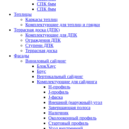
СПК 6мм
СПК 8мм
Теплицы
Каркасы теплиц
Комплектующие для теплиц и грядки
Террасная доска (ДПК)
Комплектующие для ДПК
Ограждения ДПК
Ступени ДПК
Террасная доска
Фасады
Виниловый сайдинг
БлокХаус
Брус
Вертикальный сайдинг
Комплектующие для сайдинга
H-профиль
J-профиль
J-фаска
Внешний (наружный) угол
Завершающая полоса
Наличник
Околооконный профиль
Стартовый профиль
Угол внутренний