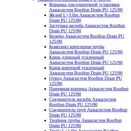
Воронка для одиночной установки
Аквасистем Rooftop Drain PU 125/90
Желоб L=3.0m Аквасистем Rooftop
Drain PU 125/90
Заглушка желоба Аквасистем Rooftop
Drain PU 125/90
Колено Аквасистем Rooftop Drain PU
125/90
Комплект крепления трубы
Аквасистем Rooftop Drain PU 125/90
Крюк длинный усиленный
Аквасистем Rooftop Drain PU 125/90
Крюк короткий усиленный
Аквасистем Rooftop Drain PU 125/90
Отвод Аквасистем Rooftop Drain PU
125/90
Приемная воронка Аквасистем Rooftop
Drain PU 125/90
Соединитель желоба Аквасистем
Rooftop Drain PU 125/90
Соединитель труб Аквасистем Rooftop
Drain PU 125/90
Тройник трубы Аквасистем Rooftop
Drain PU 125/90
Труба L=1.0m Аквасистем Rooftop