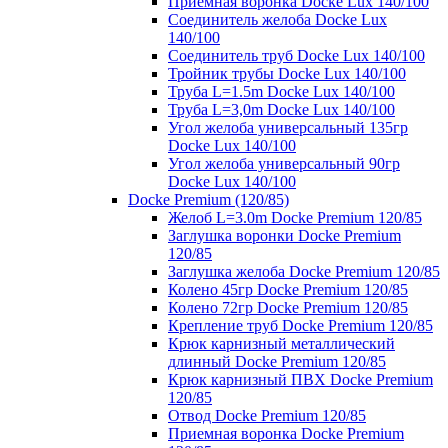
Приемная воронка Docke Lux 140/100
Соединитель желоба Docke Lux
140/100
Соединитель труб Docke Lux 140/100
Тройник трубы Docke Lux 140/100
Труба L=1.5m Docke Lux 140/100
Труба L=3,0m Docke Lux 140/100
Угол желоба универсальный 135гр
Docke Lux 140/100
Угол желоба универсальный 90гр
Docke Lux 140/100
Docke Premium (120/85)
Желоб L=3.0m Docke Premium 120/85
Заглушка воронки Docke Premium
120/85
Заглушка желоба Docke Premium 120/85
Колено 45гр Docke Premium 120/85
Колено 72гр Docke Premium 120/85
Крепление труб Docke Premium 120/85
Крюк карнизный металлический
длинный Docke Premium 120/85
Крюк карнизный ПВХ Docke Premium
120/85
Отвод Docke Premium 120/85
Приемная воронка Docke Premium