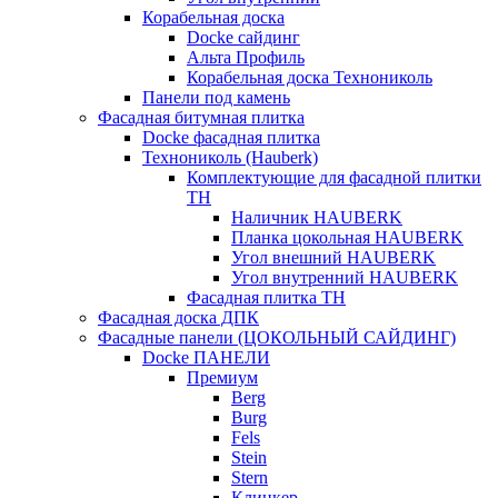
Корабельная доска
Docke сайдинг
Альта Профиль
Корабельная доска Технониколь
Панели под камень
Фасадная битумная плитка
Docke фасадная плитка
Технониколь (Hauberk)
Комплектующие для фасадной плитки
ТН
Наличник HAUBERK
Планка цокольная HAUBERK
Угол внешний HAUBERK
Угол внутренний HAUBERK
Фасадная плитка ТН
Фасадная доска ДПК
Фасадные панели (ЦОКОЛЬНЫЙ САЙДИНГ)
Docke ПАНЕЛИ
Премиум
Berg
Burg
Fels
Stein
Stern
Клинкер