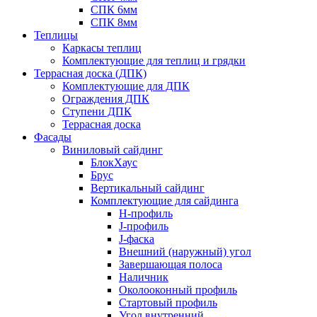
СПК 6мм
СПК 8мм
Теплицы
Каркасы теплиц
Комплектующие для теплиц и грядки
Террасная доска (ДПК)
Комплектующие для ДПК
Ограждения ДПК
Ступени ДПК
Террасная доска
Фасады
Виниловый сайдинг
БлокХаус
Брус
Вертикальный сайдинг
Комплектующие для сайдинга
H-профиль
J-профиль
J-фаска
Внешний (наружный) угол
Завершающая полоса
Наличник
Околооконный профиль
Стартовый профиль
Угол внутренний