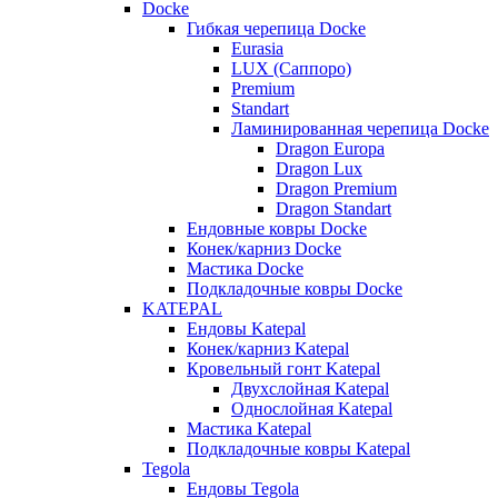
Docke
Гибкая черепица Docke
Eurasia
LUX (Саппоро)
Premium
Standart
Ламинированная черепица Docke
Dragon Europa
Dragon Lux
Dragon Premium
Dragon Standart
Ендовные ковры Docke
Конек/карниз Docke
Мастика Docke
Подкладочные ковры Docke
KATEPAL
Ендовы Katepal
Конек/карниз Katepal
Кровельный гонт Katepal
Двухслойная Katepal
Однослойная Katepal
Мастика Katepal
Подкладочные ковры Katepal
Tegola
Ендовы Tegola