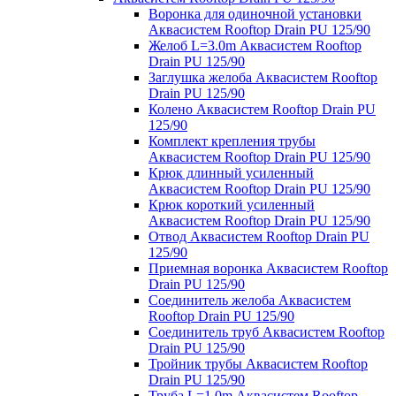
Воронка для одиночной установки
Аквасистем Rooftop Drain PU 125/90
Желоб L=3.0m Аквасистем Rooftop
Drain PU 125/90
Заглушка желоба Аквасистем Rooftop
Drain PU 125/90
Колено Аквасистем Rooftop Drain PU
125/90
Комплект крепления трубы
Аквасистем Rooftop Drain PU 125/90
Крюк длинный усиленный
Аквасистем Rooftop Drain PU 125/90
Крюк короткий усиленный
Аквасистем Rooftop Drain PU 125/90
Отвод Аквасистем Rooftop Drain PU
125/90
Приемная воронка Аквасистем Rooftop
Drain PU 125/90
Соединитель желоба Аквасистем
Rooftop Drain PU 125/90
Соединитель труб Аквасистем Rooftop
Drain PU 125/90
Тройник трубы Аквасистем Rooftop
Drain PU 125/90
Труба L=1.0m Аквасистем Rooftop