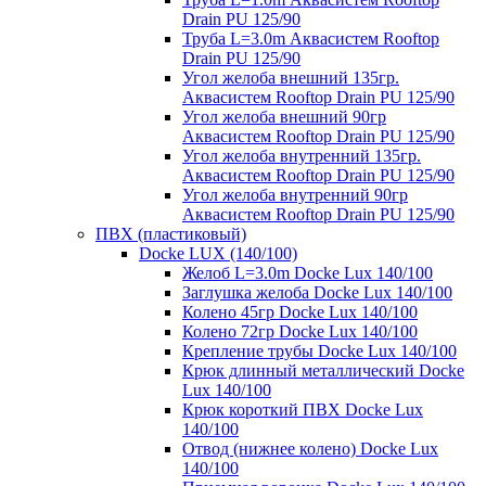
Drain PU 125/90
Труба L=3.0m Аквасистем Rooftop
Drain PU 125/90
Угол желоба внешний 135гр.
Аквасистем Rooftop Drain PU 125/90
Угол желоба внешний 90гр
Аквасистем Rooftop Drain PU 125/90
Угол желоба внутренний 135гр.
Аквасистем Rooftop Drain PU 125/90
Угол желоба внутренний 90гр
Аквасистем Rooftop Drain PU 125/90
ПВХ (пластиковый)
Docke LUX (140/100)
Желоб L=3.0m Docke Lux 140/100
Заглушка желоба Docke Lux 140/100
Колено 45гр Docke Lux 140/100
Колено 72гр Docke Lux 140/100
Крепление трубы Docke Lux 140/100
Крюк длинный металлический Docke
Lux 140/100
Крюк короткий ПВХ Docke Lux
140/100
Отвод (нижнее колено) Docke Lux
140/100