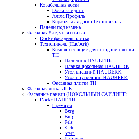
Корабельная доска
Docke сайдинг
Альта Профиль
Корабельная доска Технониколь
Панели под камень
Фасадная битумная плитка
Docke фасадная плитка
Технониколь (Hauberk)
Комплектующие для фасадной плитки
ТН
Наличник HAUBERK
Планка цокольная HAUBERK
Угол внешний HAUBERK
Угол внутренний HAUBERK
Фасадная плитка ТН
Фасадная доска ДПК
Фасадные панели (ЦОКОЛЬНЫЙ САЙДИНГ)
Docke ПАНЕЛИ
Премиум
Berg
Burg
Fels
Stein
Stern
Клинкер