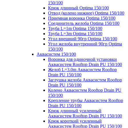
150/100
Крюк длинный Optima 150/100
Отвод (колено нижнее) Optima 150/100
Приемная воронка Optima 150/100
Соединитель желоба Optima 150/100
Труба L=1m Optima 150/100
Труба L=3m Optima 150/100
Угол внешний 90гр Optima 150/100
Угол желоба внутренний 90гр Optima
150/100
Аквасистем 150/100
Воронка для одиночной установки
Аквасистем Rooftop Drain PU 150/100
Желоб L=3.0m Аквасистем Rooftop
Drain PU 150/100
Заглушка желоба Аквасистем Rooftop
Drain PU 150/100
Колено Аквасистем Rooftop Drain PU
150/100
Крепление трубы Аквасистем Rooftop
Drain PU 150/100
Крюк длинный усиленный
Аквасистем Rooftop Drain PU 150/100
Крюк короткий усиленный
Аквасистем Rooftop Drain PU 150/100