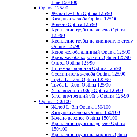
Line 150/100
Optima 125/90
Желоб L=3.0m Optima 125/90
Заглушка желоба Optima 125/90
Колено Optima 125/90
Крепление трубы на дерево Optima
125/90
Крепление трубы на кирпичную стену
Optima 125/90
Крюк желоба длинный Optima 125/90
Крюк желоба короткий Optima 125/90
Отвод Optima 125/90
Приемная воронка Optima 125/90
Соединитель желоба Optima 125/90
Труба L=1.0m Optima 125/90
Труба L=3.0m Optima 125/90
Угол внешний 90гр Optima 125/90
Угол внутренний 90гр Optima 125/90
Optima 150/100
Желоб L=3m Optima 150/100
Заглушка желоба Optima 150/100
Колено верхнее Optima 150/100
Крепление трубы на дерево Optima
150/100
Крепление трубы на кирпич Optima