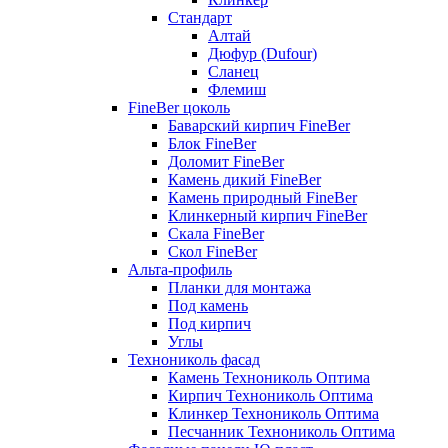
Стандарт
Алтай
Дюфур (Dufour)
Сланец
Флемиш
FineBer цоколь
Баварский кирпич FineBer
Блок FineBer
Доломит FineBer
Камень дикий FineBer
Камень природный FineBer
Клинкерный кирпич FineBer
Скала FineBer
Скол FineBer
Альта-профиль
Планки для монтажа
Под камень
Под кирпич
Углы
Технониколь фасад
Камень Технониколь Оптима
Кирпич Технониколь Оптима
Клинкер Технониколь Оптима
Песчанник Технониколь Оптима