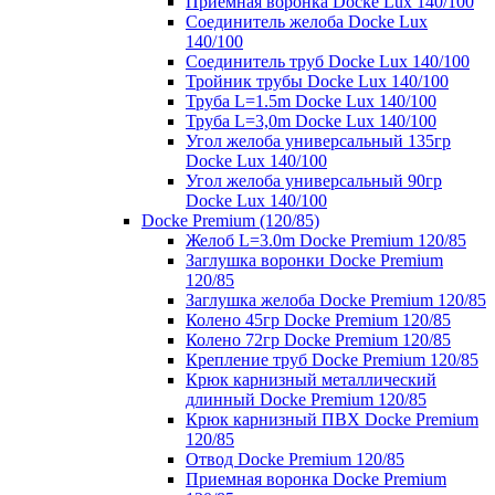
Приемная воронка Docke Lux 140/100
Соединитель желоба Docke Lux
140/100
Соединитель труб Docke Lux 140/100
Тройник трубы Docke Lux 140/100
Труба L=1.5m Docke Lux 140/100
Труба L=3,0m Docke Lux 140/100
Угол желоба универсальный 135гр
Docke Lux 140/100
Угол желоба универсальный 90гр
Docke Lux 140/100
Docke Premium (120/85)
Желоб L=3.0m Docke Premium 120/85
Заглушка воронки Docke Premium
120/85
Заглушка желоба Docke Premium 120/85
Колено 45гр Docke Premium 120/85
Колено 72гр Docke Premium 120/85
Крепление труб Docke Premium 120/85
Крюк карнизный металлический
длинный Docke Premium 120/85
Крюк карнизный ПВХ Docke Premium
120/85
Отвод Docke Premium 120/85
Приемная воронка Docke Premium