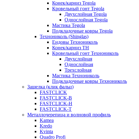
Конек/карниз Tegola
Кровельный гонт Tegola
Двухслойная Tegola
Однослойная Tegola
Мастика Tegola
Подкладочные ковры Tegola
Технониколь (Shinglas)
Ендовы Технониколь
Конек/карниз ТН
Кровельный гонт Технониколь
Двухслойная
Однослойная
Трехслойная
Мастика Технониколь
Подкладочные ковры Технониколь
Защелка (клик фальц)
FASTCLICK
FASTCLICK-B
FASTCLICK-H
FASTCLICK-T
Металлочерепица и волновой профиль
Kamea
Kredo
Kvinta
Quadro Profi