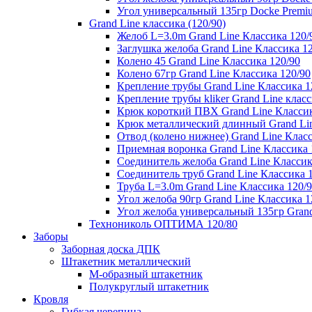
Угол универсальный 135гр Docke Premi
Grand Line классика (120/90)
Желоб L=3.0m Grand Line Классика 120/
Заглушка желоба Grand Line Классика 1
Колено 45 Grand Line Классика 120/90
Колено 67гр Grand Line Классика 120/90
Крепление трубы Grand Line Классика 1
Крепление трубы kliker Grand Line класс
Крюк короткий ПВХ Grand Line Классик
Крюк металлический длинный Grand Lin
Отвод (колено нижнее) Grand Line Класс
Приемная воронка Grand Line Классика 
Соединитель желоба Grand Line Классик
Соединитель труб Grand Line Классика 
Труба L=3.0m Grand Line Классика 120/
Угол желоба 90гр Grand Line Классика 1
Угол желоба универсальный 135гр Grand
Технониколь ОПТИМА 120/80
Заборы
Заборная доска ДПК
Штакетник металлический
М-образный штакетник
Полукруглый штакетник
Кровля
Гибкая черепица