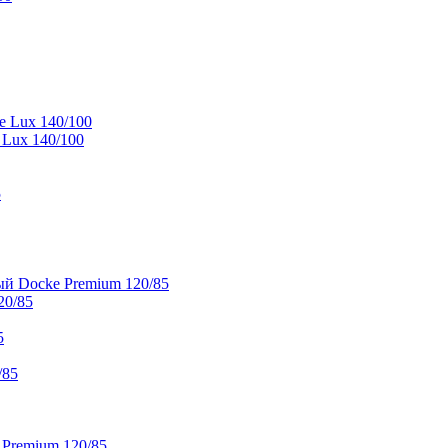
e Lux 140/100
 Lux 140/100
5
й Docke Premium 120/85
20/85
5
/85
 Premium 120/85