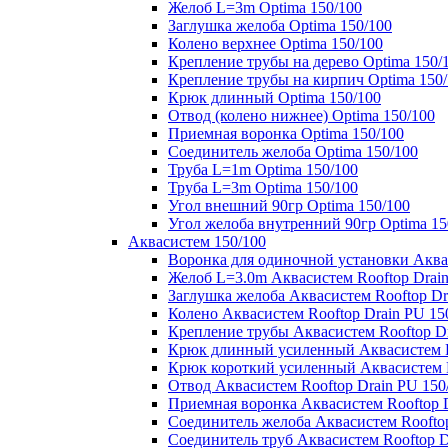
Желоб L=3m Optima 150/100
Заглушка желоба Optima 150/100
Колено верхнее Optima 150/100
Крепление трубы на дерево Optima 150/
Крепление трубы на кирпич Optima 150
Крюк длинный Optima 150/100
Отвод (колено нижнее) Optima 150/100
Приемная воронка Optima 150/100
Соединитель желоба Optima 150/100
Труба L=1m Optima 150/100
Труба L=3m Optima 150/100
Угол внешний 90гр Optima 150/100
Угол желоба внутренний 90гр Optima 15
Аквасистем 150/100
Воронка для одиночной установки Аквас
Желоб L=3.0m Аквасистем Rooftop Drain
Заглушка желоба Аквасистем Rooftop Dr
Колено Аквасистем Rooftop Drain PU 15
Крепление трубы Аквасистем Rooftop Dr
Крюк длинный усиленный Аквасистем Ro
Крюк короткий усиленный Аквасистем R
Отвод Аквасистем Rooftop Drain PU 150
Приемная воронка Аквасистем Rooftop D
Соединитель желоба Аквасистем Rooftop
Соединитель труб Аквасистем Rooftop D