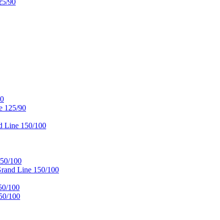
25/90
90
e 125/90
 Line 150/100
50/100
and Line 150/100
50/100
50/100