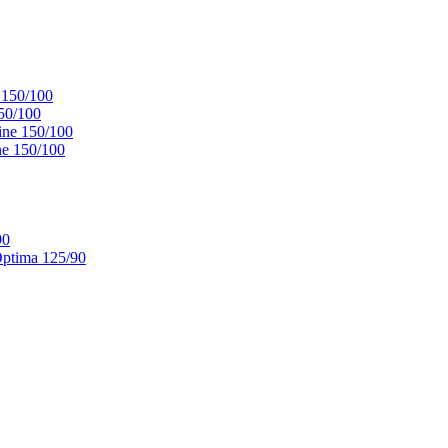
 150/100
50/100
ne 150/100
e 150/100
90
ptima 125/90