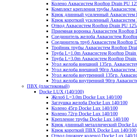
Колено Аквасистем Rooftop Drain PU 12
Комплект крепления трубы Аквасистем R
Крюк длинный усиленный Аквасистем Ro
Крюк короткий усиленный Аквасистем R
Отвод Аквасистем Rooftop Drain PU 125
Приемная воронка Аквасистем Rooftop D
Соединитель желоба Аквасистем Rooftop
Соединитель труб Аквасистем Rooftop D
Тройник трубы Аквасистем Rooftop Drai
Труба L=1.0m Аквасистем Rooftop Drain
Труба L=3.0m Аквасистем Rooftop Drain
Угол желоба внешний 135гр. Аквасистем
Угол желоба внешний 90гр Аквасистем R
Угол желоба внутренний 135гр. Аквасис
Угол желоба внутренний 90гр Аквасисте
ПВХ (пластиковый)
Docke LUX (140/100)
Желоб L=3.0m Docke Lux 140/100
Заглушка желоба Docke Lux 140/100
Колено 45гр Docke Lux 140/100
Колено 72гр Docke Lux 140/100
Крепление трубы Docke Lux 140/100
Крюк длинный металлический Docke Lu
Крюк короткий ПВХ Docke Lux 140/100
Отвод (нижнее колено) Docke Lux 140/1