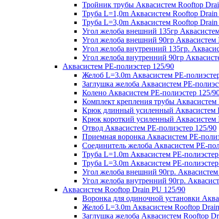
Тройник трубы Аквасистем Rooftop Drai
Труба L=1,0m Аквасистем Rooftop Drain
Труба L=3,0m Аквасистем Rooftop Drain
Угол желоба внешний 135гр Аквасистем 
Угол желоба внешний 90гр Аквасистем R
Угол желоба внутренний 135гр. Аквасис
Угол желоба внутренний 90гр Аквасисте
Аквасистем PE-полиэстер 125/90
Желоб L=3.0m Аквасистем PE-полиэстер
Заглушка желоба Аквасистем PE-полиэс
Колено Аквасистем PE-полиэстер 125/9
Комплект крепления трубы Аквасистем 
Крюк длинный усиленный Аквасистем P
Крюк короткий усиленный Аквасистем P
Отвод Аквасистем РЕ-полиэстер 125/90
Приемная воронка Аквасистем PE-полиэ
Соединитель желоба Аквасистем PE-пол
Труба L=1.0m Аквасистем PE-полиэстер
Труба L=3.0m Аквасистем PE-полиэстер
Угол желоба внешний 90гр. Аквасистем
Угол желоба внутренний 90гр. Аквасист
Аквасистем Rooftop Drain PU 125/90
Воронка для одиночной установки Аквас
Желоб L=3.0m Аквасистем Rooftop Drain
Заглушка желоба Аквасистем Rooftop Dr