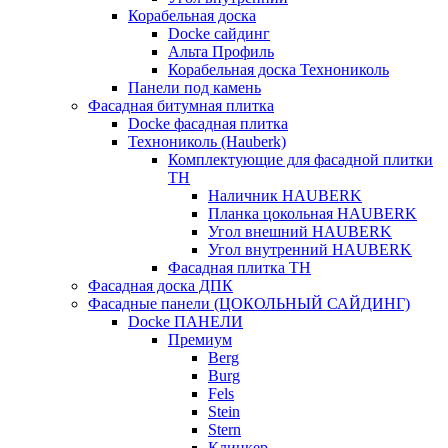
Корабельная доска
Docke сайдинг
Альта Профиль
Корабельная доска Технониколь
Панели под камень
Фасадная битумная плитка
Docke фасадная плитка
Технониколь (Hauberk)
Комплектующие для фасадной плитки
ТН
Наличник HAUBERK
Планка цокольная HAUBERK
Угол внешний HAUBERK
Угол внутренний HAUBERK
Фасадная плитка ТН
Фасадная доска ДПК
Фасадные панели (ЦОКОЛЬНЫЙ САЙДИНГ)
Docke ПАНЕЛИ
Премиум
Berg
Burg
Fels
Stein
Stern
Клинкер