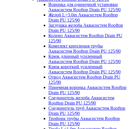
Воронка для одиночной установки
Аквасистем Rooftop Drain PU 125/90
Желоб L=3.0m Аквасистем Rooftop
Drain PU 125/90
Заглушка желоба Аквасистем Rooftop
Drain PU 125/90
Колено Аквасистем Rooftop Drain PU
125/90
Комплект крепления трубы
Аквасистем Rooftop Drain PU 125/90
Крюк длинный усиленный
Аквасистем Rooftop Drain PU 125/90
Крюк короткий усиленный
Аквасистем Rooftop Drain PU 125/90
Отвод Аквасистем Rooftop Drain PU
125/90
Приемная воронка Аквасистем Rooftop
Drain PU 125/90
Соединитель желоба Аквасистем
Rooftop Drain PU 125/90
Соединитель труб Аквасистем Rooftop
Drain PU 125/90
Тройник трубы Аквасистем Rooftop
Drain PU 125/90
Труба L=1.0m Аквасистем Rooftop