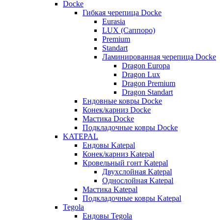
Docke
Гибкая черепица Docke
Eurasia
LUX (Саппоро)
Premium
Standart
Ламинированная черепица Docke
Dragon Europa
Dragon Lux
Dragon Premium
Dragon Standart
Ендовные ковры Docke
Конек/карниз Docke
Мастика Docke
Подкладочные ковры Docke
KATEPAL
Ендовы Katepal
Конек/карниз Katepal
Кровельный гонт Katepal
Двухслойная Katepal
Однослойная Katepal
Мастика Katepal
Подкладочные ковры Katepal
Tegola
Ендовы Tegola