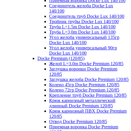
Приемная воронка Docke Lux 140/100
Соединитель желоба Docke Lux
140/100
Соединитель труб Docke Lux 140/100
Тройник трубы Docke Lux 140/100
Труба L=1.5m Docke Lux 140/100
Труба L=3,0m Docke Lux 140/100
Угол желоба универсальный 135гр
Docke Lux 140/100
Угол желоба универсальный 90гр
Docke Lux 140/100
Docke Premium (120/85)
Желоб L=3.0m Docke Premium 120/85
Заглушка воронки Docke Premium
120/85
Заглушка желоба Docke Premium 120/85
Колено 45гр Docke Premium 120/85
Колено 72гр Docke Premium 120/85
Крепление труб Docke Premium 120/85
Крюк карнизный металлический
длинный Docke Premium 120/85
Крюк карнизный ПВХ Docke Premium
120/85
Отвод Docke Premium 120/85
Приемная воронка Docke Premium