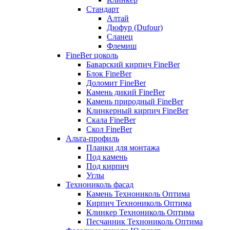
Стандарт
Алтай
Дюфур (Dufour)
Сланец
Флемиш
FineBer цоколь
Баварский кирпич FineBer
Блок FineBer
Доломит FineBer
Камень дикий FineBer
Камень природный FineBer
Клинкерный кирпич FineBer
Скала FineBer
Скол FineBer
Альта-профиль
Планки для монтажа
Под камень
Под кирпич
Углы
Технониколь фасад
Камень Технониколь Оптима
Кирпич Технониколь Оптима
Клинкер Технониколь Оптима
Песчанник Технониколь Оптима