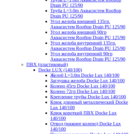
Drain PU 125/90
Труба L=3.0m Аквасистем Rooftop
Drain PU 125/90
Угол желоба внешний 135гр.
Аквасистем Rooftop Drain PU 125/90
Угол желоба внешний 90гр
Аквасистем Rooftop Drain PU 125/90
Угол желоба внутренний 135гр.
Аквасистем Rooftop Drain PU 125/90
Угол желоба внутренний 90гр
Аквасистем Rooftop Drain PU 125/90
ПВХ (пластиковый)
Docke LUX (140/100)
Желоб L=3.0m Docke Lux 140/100
Заглушка желоба Docke Lux 140/100
Колено 45гр Docke Lux 140/100
Колено 72гр Docke Lux 140/100
Крепление трубы Docke Lux 140/100
Крюк длинный металлический Docke
Lux 140/100
Крюк короткий ПВХ Docke Lux
140/100
Отвод (нижнее колено) Docke Lux
140/100