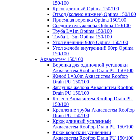
150/100
Крюк длинный Optima 150/100
Отвод (колено нижнее) Optima 150/100
Приемная воронка Optima 150/100
Соединитель желоба Optima 150/100
Труба L=1m Optima 150/100
Труба L=3m Optima 150/100
Угол внешний 90гр Optima 150/100
Угол желоба внутренний 90гр Optima
150/100
Аквасистем 150/100
Воронка для одиночной установки
Аквасистем Rooftop Drain PU 150/100
Желоб L=3.0m Аквасистем Rooftop
Drain PU 150/100
Заглушка желоба Аквасистем Rooftop
Drain PU 150/100
Колено Аквасистем Rooftop Drain PU
150/100
Крепление трубы Аквасистем Rooftop
Drain PU 150/100
Крюк длинный усиленный
Аквасистем Rooftop Drain PU 150/100
Крюк короткий усиленный
Аквасистем Rooftop Drain PU 150/100