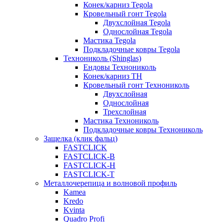
Конек/карниз Tegola
Кровельный гонт Tegola
Двухслойная Tegola
Однослойная Tegola
Мастика Tegola
Подкладочные ковры Tegola
Технониколь (Shinglas)
Ендовы Технониколь
Конек/карниз ТН
Кровельный гонт Технониколь
Двухслойная
Однослойная
Трехслойная
Мастика Технониколь
Подкладочные ковры Технониколь
Защелка (клик фальц)
FASTCLICK
FASTCLICK-B
FASTCLICK-H
FASTCLICK-T
Металлочерепица и волновой профиль
Kamea
Kredo
Kvinta
Quadro Profi