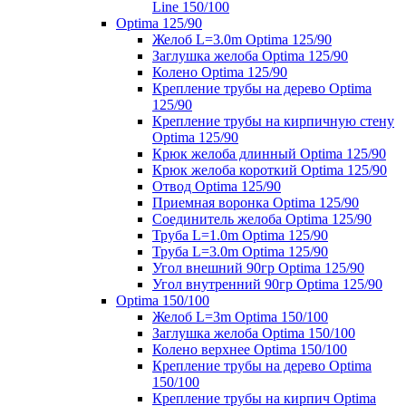
Line 150/100
Optima 125/90
Желоб L=3.0m Optima 125/90
Заглушка желоба Optima 125/90
Колено Optima 125/90
Крепление трубы на дерево Optima
125/90
Крепление трубы на кирпичную стену
Optima 125/90
Крюк желоба длинный Optima 125/90
Крюк желоба короткий Optima 125/90
Отвод Optima 125/90
Приемная воронка Optima 125/90
Соединитель желоба Optima 125/90
Труба L=1.0m Optima 125/90
Труба L=3.0m Optima 125/90
Угол внешний 90гр Optima 125/90
Угол внутренний 90гр Optima 125/90
Optima 150/100
Желоб L=3m Optima 150/100
Заглушка желоба Optima 150/100
Колено верхнее Optima 150/100
Крепление трубы на дерево Optima
150/100
Крепление трубы на кирпич Optima