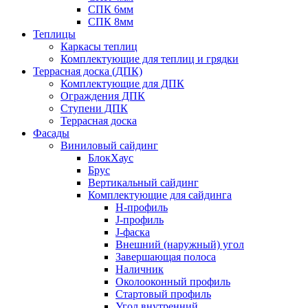
СПК 6мм
СПК 8мм
Теплицы
Каркасы теплиц
Комплектующие для теплиц и грядки
Террасная доска (ДПК)
Комплектующие для ДПК
Ограждения ДПК
Ступени ДПК
Террасная доска
Фасады
Виниловый сайдинг
БлокХаус
Брус
Вертикальный сайдинг
Комплектующие для сайдинга
H-профиль
J-профиль
J-фаска
Внешний (наружный) угол
Завершающая полоса
Наличник
Околооконный профиль
Стартовый профиль
Угол внутренний