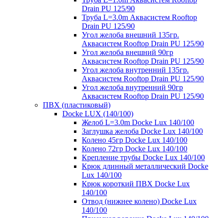
Drain PU 125/90
Труба L=3.0m Аквасистем Rooftop
Drain PU 125/90
Угол желоба внешний 135гр.
Аквасистем Rooftop Drain PU 125/90
Угол желоба внешний 90гр
Аквасистем Rooftop Drain PU 125/90
Угол желоба внутренний 135гр.
Аквасистем Rooftop Drain PU 125/90
Угол желоба внутренний 90гр
Аквасистем Rooftop Drain PU 125/90
ПВХ (пластиковый)
Docke LUX (140/100)
Желоб L=3.0m Docke Lux 140/100
Заглушка желоба Docke Lux 140/100
Колено 45гр Docke Lux 140/100
Колено 72гр Docke Lux 140/100
Крепление трубы Docke Lux 140/100
Крюк длинный металлический Docke
Lux 140/100
Крюк короткий ПВХ Docke Lux
140/100
Отвод (нижнее колено) Docke Lux
140/100