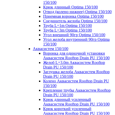
150/100
Крюк длинный Optima 150/100
Отвод (колено нижнее) Optima 150/100
Приемная воронка Optima 150/100
Соединитель желоба Optima 150/100
Труба L=1m Optima 150/100
Труба L=3m Optima 150/100
Угол внешний 90гр Optima 150/100
Угол желоба внутренний 90гр Optima
150/100
Аквасистем 150/100
Воронка для одиночной установки
Аквасистем Rooftop Drain PU 150/100
Желоб L=3.0m Аквасистем Rooftop
Drain PU 150/100
Заглушка желоба Аквасистем Rooftop
Drain PU 150/100
Колено Аквасистем Rooftop Drain PU
150/100
Крепление трубы Аквасистем Rooftop
Drain PU 150/100
Крюк длинный усиленный
Аквасистем Rooftop Drain PU 150/100
Крюк короткий усиленный
Аквасистем Rooftop Drain PU 150/100