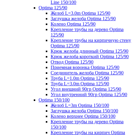
Line 150/100
Optima 125/90
Желоб L=3.0m Optima 125/90
Заглушка желоба Optima 125/90
Колено Optima 125/90
Крепление трубы на дерево Optima
125/90
Крепление трубы на кирпичную стену
Optima 125/90
Крюк желоба длинный Optima 125/90
Крюк желоба короткий Optima 125/90
Отвод Optima 125/90
Приемная воронка Optima 125/90
Соединитель желоба Optima 125/90
Труба L=1.0m Optima 125/90
Труба L=3.0m Optima 125/90
Угол внешний 90гр Optima 125/90
Угол внутренний 90гр Optima 125/90
Optima 150/100
Желоб L=3m Optima 150/100
Заглушка желоба Optima 150/100
Колено верхнее Optima 150/100
Крепление трубы на дерево Optima
150/100
Крепление трубы на кирпич Optima