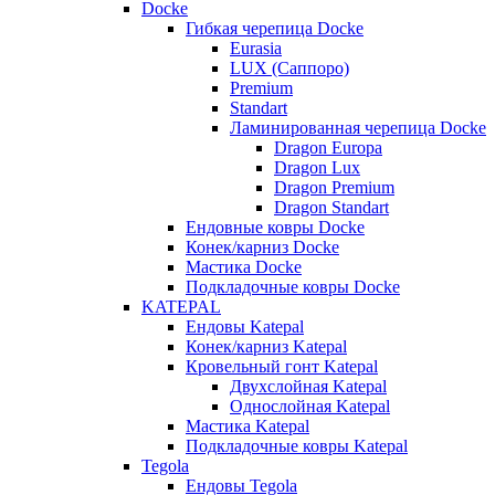
Docke
Гибкая черепица Docke
Eurasia
LUX (Саппоро)
Premium
Standart
Ламинированная черепица Docke
Dragon Europa
Dragon Lux
Dragon Premium
Dragon Standart
Ендовные ковры Docke
Конек/карниз Docke
Мастика Docke
Подкладочные ковры Docke
KATEPAL
Ендовы Katepal
Конек/карниз Katepal
Кровельный гонт Katepal
Двухслойная Katepal
Однослойная Katepal
Мастика Katepal
Подкладочные ковры Katepal
Tegola
Ендовы Tegola