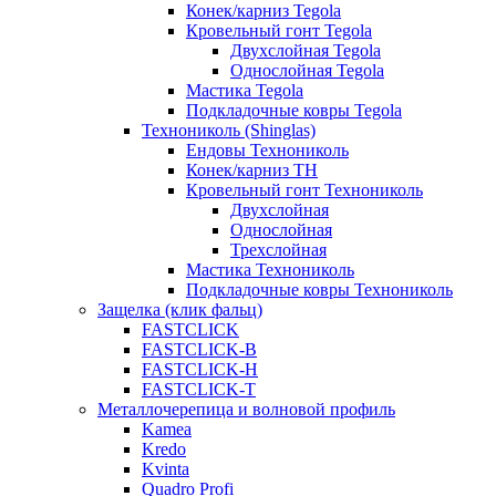
Конек/карниз Tegola
Кровельный гонт Tegola
Двухслойная Tegola
Однослойная Tegola
Мастика Tegola
Подкладочные ковры Tegola
Технониколь (Shinglas)
Ендовы Технониколь
Конек/карниз ТН
Кровельный гонт Технониколь
Двухслойная
Однослойная
Трехслойная
Мастика Технониколь
Подкладочные ковры Технониколь
Защелка (клик фальц)
FASTCLICK
FASTCLICK-B
FASTCLICK-H
FASTCLICK-T
Металлочерепица и волновой профиль
Kamea
Kredo
Kvinta
Quadro Profi