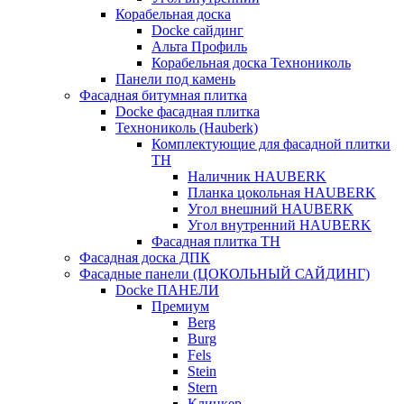
Корабельная доска
Docke сайдинг
Альта Профиль
Корабельная доска Технониколь
Панели под камень
Фасадная битумная плитка
Docke фасадная плитка
Технониколь (Hauberk)
Комплектующие для фасадной плитки
ТН
Наличник HAUBERK
Планка цокольная HAUBERK
Угол внешний HAUBERK
Угол внутренний HAUBERK
Фасадная плитка ТН
Фасадная доска ДПК
Фасадные панели (ЦОКОЛЬНЫЙ САЙДИНГ)
Docke ПАНЕЛИ
Премиум
Berg
Burg
Fels
Stein
Stern
Клинкер