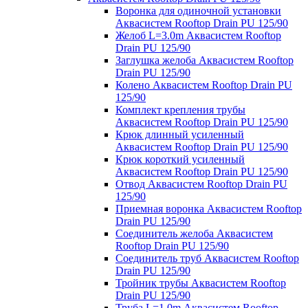
Воронка для одиночной установки
Аквасистем Rooftop Drain PU 125/90
Желоб L=3.0m Аквасистем Rooftop
Drain PU 125/90
Заглушка желоба Аквасистем Rooftop
Drain PU 125/90
Колено Аквасистем Rooftop Drain PU
125/90
Комплект крепления трубы
Аквасистем Rooftop Drain PU 125/90
Крюк длинный усиленный
Аквасистем Rooftop Drain PU 125/90
Крюк короткий усиленный
Аквасистем Rooftop Drain PU 125/90
Отвод Аквасистем Rooftop Drain PU
125/90
Приемная воронка Аквасистем Rooftop
Drain PU 125/90
Соединитель желоба Аквасистем
Rooftop Drain PU 125/90
Соединитель труб Аквасистем Rooftop
Drain PU 125/90
Тройник трубы Аквасистем Rooftop
Drain PU 125/90
Труба L=1.0m Аквасистем Rooftop