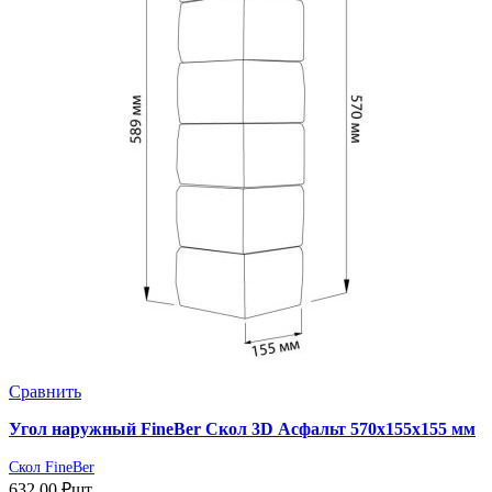
Сравнить
Угол наружный FineBer Скол 3D Асфальт 570х155х155 мм
Скол FineBer
632,00
₽
шт