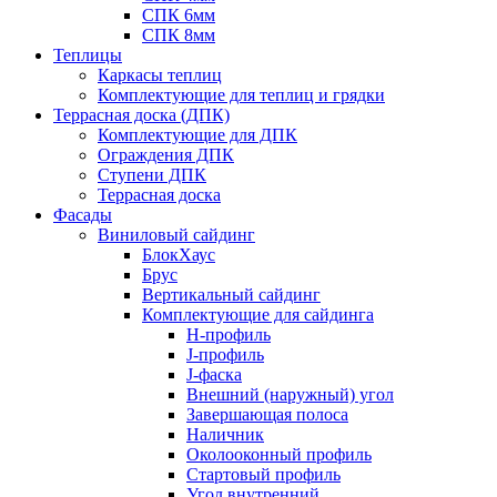
СПК 6мм
СПК 8мм
Теплицы
Каркасы теплиц
Комплектующие для теплиц и грядки
Террасная доска (ДПК)
Комплектующие для ДПК
Ограждения ДПК
Ступени ДПК
Террасная доска
Фасады
Виниловый сайдинг
БлокХаус
Брус
Вертикальный сайдинг
Комплектующие для сайдинга
H-профиль
J-профиль
J-фаска
Внешний (наружный) угол
Завершающая полоса
Наличник
Околооконный профиль
Стартовый профиль
Угол внутренний