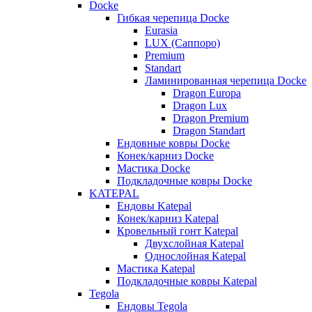
Docke
Гибкая черепица Docke
Eurasia
LUX (Саппоро)
Premium
Standart
Ламинированная черепица Docke
Dragon Europa
Dragon Lux
Dragon Premium
Dragon Standart
Ендовные ковры Docke
Конек/карниз Docke
Мастика Docke
Подкладочные ковры Docke
KATEPAL
Ендовы Katepal
Конек/карниз Katepal
Кровельный гонт Katepal
Двухслойная Katepal
Однослойная Katepal
Мастика Katepal
Подкладочные ковры Katepal
Tegola
Ендовы Tegola