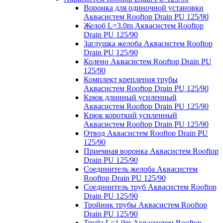
Воронка для одиночной установки
Аквасистем Rooftop Drain PU 125/90
Желоб L=3.0m Аквасистем Rooftop
Drain PU 125/90
Заглушка желоба Аквасистем Rooftop
Drain PU 125/90
Колено Аквасистем Rooftop Drain PU
125/90
Комплект крепления трубы
Аквасистем Rooftop Drain PU 125/90
Крюк длинный усиленный
Аквасистем Rooftop Drain PU 125/90
Крюк короткий усиленный
Аквасистем Rooftop Drain PU 125/90
Отвод Аквасистем Rooftop Drain PU
125/90
Приемная воронка Аквасистем Rooftop
Drain PU 125/90
Соединитель желоба Аквасистем
Rooftop Drain PU 125/90
Соединитель труб Аквасистем Rooftop
Drain PU 125/90
Тройник трубы Аквасистем Rooftop
Drain PU 125/90
Труба L=1.0m Аквасистем Rooftop