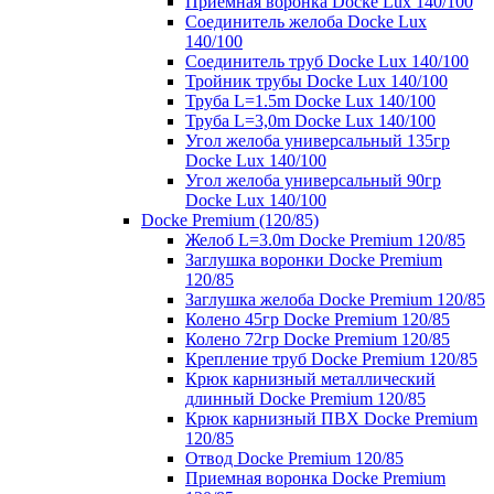
Приемная воронка Docke Lux 140/100
Соединитель желоба Docke Lux
140/100
Соединитель труб Docke Lux 140/100
Тройник трубы Docke Lux 140/100
Труба L=1.5m Docke Lux 140/100
Труба L=3,0m Docke Lux 140/100
Угол желоба универсальный 135гр
Docke Lux 140/100
Угол желоба универсальный 90гр
Docke Lux 140/100
Docke Premium (120/85)
Желоб L=3.0m Docke Premium 120/85
Заглушка воронки Docke Premium
120/85
Заглушка желоба Docke Premium 120/85
Колено 45гр Docke Premium 120/85
Колено 72гр Docke Premium 120/85
Крепление труб Docke Premium 120/85
Крюк карнизный металлический
длинный Docke Premium 120/85
Крюк карнизный ПВХ Docke Premium
120/85
Отвод Docke Premium 120/85
Приемная воронка Docke Premium