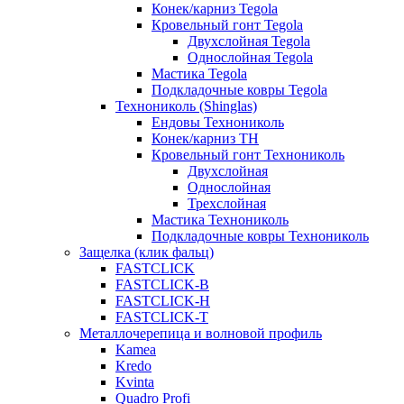
Конек/карниз Tegola
Кровельный гонт Tegola
Двухслойная Tegola
Однослойная Tegola
Мастика Tegola
Подкладочные ковры Tegola
Технониколь (Shinglas)
Ендовы Технониколь
Конек/карниз ТН
Кровельный гонт Технониколь
Двухслойная
Однослойная
Трехслойная
Мастика Технониколь
Подкладочные ковры Технониколь
Защелка (клик фальц)
FASTCLICK
FASTCLICK-B
FASTCLICK-H
FASTCLICK-T
Металлочерепица и волновой профиль
Kamea
Kredo
Kvinta
Quadro Profi