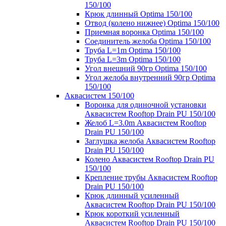
150/100
Крюк длинный Optima 150/100
Отвод (колено нижнее) Optima 150/100
Приемная воронка Optima 150/100
Соединитель желоба Optima 150/100
Труба L=1m Optima 150/100
Труба L=3m Optima 150/100
Угол внешний 90гр Optima 150/100
Угол желоба внутренний 90гр Optima
150/100
Аквасистем 150/100
Воронка для одиночной установки
Аквасистем Rooftop Drain PU 150/100
Желоб L=3.0m Аквасистем Rooftop
Drain PU 150/100
Заглушка желоба Аквасистем Rooftop
Drain PU 150/100
Колено Аквасистем Rooftop Drain PU
150/100
Крепление трубы Аквасистем Rooftop
Drain PU 150/100
Крюк длинный усиленный
Аквасистем Rooftop Drain PU 150/100
Крюк короткий усиленный
Аквасистем Rooftop Drain PU 150/100