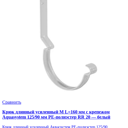
Сравнить
Крюк длинный усиленный М L=160 мм с крепежом
Aquasystem 125/90 мм PE-полиэстер RR 20 — белый
Крюк длинный усиленный Аквасистем PE-полиэстер 125/90