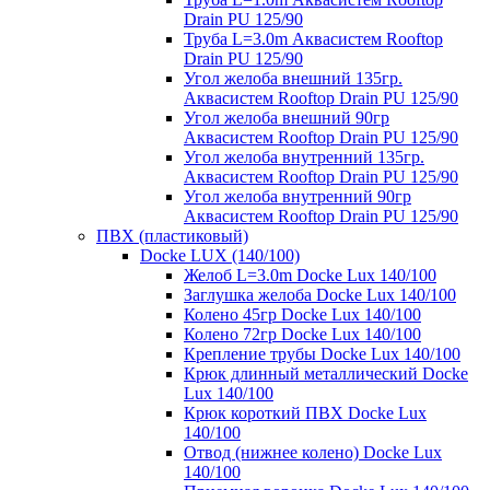
Drain PU 125/90
Труба L=3.0m Аквасистем Rooftop
Drain PU 125/90
Угол желоба внешний 135гр.
Аквасистем Rooftop Drain PU 125/90
Угол желоба внешний 90гр
Аквасистем Rooftop Drain PU 125/90
Угол желоба внутренний 135гр.
Аквасистем Rooftop Drain PU 125/90
Угол желоба внутренний 90гр
Аквасистем Rooftop Drain PU 125/90
ПВХ (пластиковый)
Docke LUX (140/100)
Желоб L=3.0m Docke Lux 140/100
Заглушка желоба Docke Lux 140/100
Колено 45гр Docke Lux 140/100
Колено 72гр Docke Lux 140/100
Крепление трубы Docke Lux 140/100
Крюк длинный металлический Docke
Lux 140/100
Крюк короткий ПВХ Docke Lux
140/100
Отвод (нижнее колено) Docke Lux
140/100