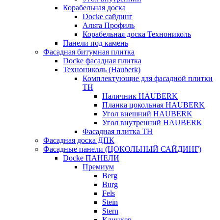
Корабельная доска
Docke сайдинг
Альта Профиль
Корабельная доска Технониколь
Панели под камень
Фасадная битумная плитка
Docke фасадная плитка
Технониколь (Hauberk)
Комплектующие для фасадной плитки
ТН
Наличник HAUBERK
Планка цокольная HAUBERK
Угол внешний HAUBERK
Угол внутренний HAUBERK
Фасадная плитка ТН
Фасадная доска ДПК
Фасадные панели (ЦОКОЛЬНЫЙ САЙДИНГ)
Docke ПАНЕЛИ
Премиум
Berg
Burg
Fels
Stein
Stern
Клинкер