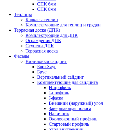
СПК 6мм
СПК 8мм
Теплицы
Каркасы теплиц
Комплектующие для теплиц и грядки
Террасная доска (ДПК)
Комплектующие для ДПК
Ограждения ДПК
Ступени ДПК
Террасная доска
Фасады
Виниловый сайдинг
БлокХаус
Брус
Вертикальный сайдинг
Комплектующие для сайдинга
H-профиль
J-профиль
J-фаска
Внешний (наружный) угол
Завершающая полоса
Наличник
Околооконный профиль
Стартовый профиль
Угол внутренний