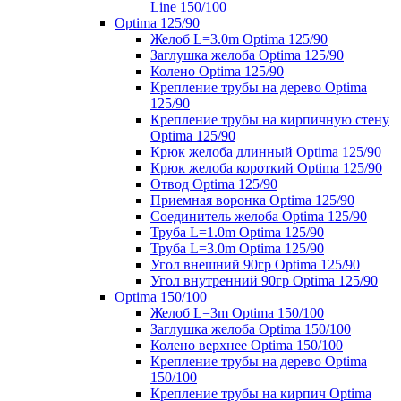
Line 150/100
Optima 125/90
Желоб L=3.0m Optima 125/90
Заглушка желоба Optima 125/90
Колено Optima 125/90
Крепление трубы на дерево Optima
125/90
Крепление трубы на кирпичную стену
Optima 125/90
Крюк желоба длинный Optima 125/90
Крюк желоба короткий Optima 125/90
Отвод Optima 125/90
Приемная воронка Optima 125/90
Соединитель желоба Optima 125/90
Труба L=1.0m Optima 125/90
Труба L=3.0m Optima 125/90
Угол внешний 90гр Optima 125/90
Угол внутренний 90гр Optima 125/90
Optima 150/100
Желоб L=3m Optima 150/100
Заглушка желоба Optima 150/100
Колено верхнее Optima 150/100
Крепление трубы на дерево Optima
150/100
Крепление трубы на кирпич Optima