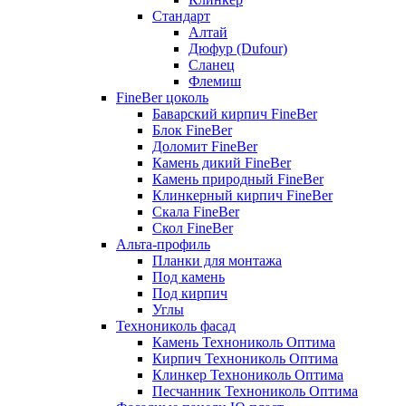
Стандарт
Алтай
Дюфур (Dufour)
Сланец
Флемиш
FineBer цоколь
Баварский кирпич FineBer
Блок FineBer
Доломит FineBer
Камень дикий FineBer
Камень природный FineBer
Клинкерный кирпич FineBer
Скала FineBer
Скол FineBer
Альта-профиль
Планки для монтажа
Под камень
Под кирпич
Углы
Технониколь фасад
Камень Технониколь Оптима
Кирпич Технониколь Оптима
Клинкер Технониколь Оптима
Песчанник Технониколь Оптима