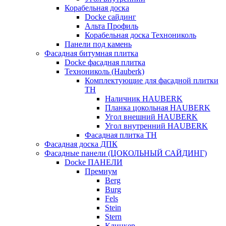
Корабельная доска
Docke сайдинг
Альта Профиль
Корабельная доска Технониколь
Панели под камень
Фасадная битумная плитка
Docke фасадная плитка
Технониколь (Hauberk)
Комплектующие для фасадной плитки
ТН
Наличник HAUBERK
Планка цокольная HAUBERK
Угол внешний HAUBERK
Угол внутренний HAUBERK
Фасадная плитка ТН
Фасадная доска ДПК
Фасадные панели (ЦОКОЛЬНЫЙ САЙДИНГ)
Docke ПАНЕЛИ
Премиум
Berg
Burg
Fels
Stein
Stern
Клинкер