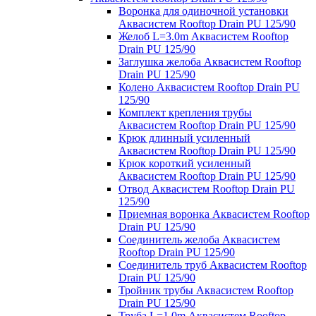
Воронка для одиночной установки
Аквасистем Rooftop Drain PU 125/90
Желоб L=3.0m Аквасистем Rooftop
Drain PU 125/90
Заглушка желоба Аквасистем Rooftop
Drain PU 125/90
Колено Аквасистем Rooftop Drain PU
125/90
Комплект крепления трубы
Аквасистем Rooftop Drain PU 125/90
Крюк длинный усиленный
Аквасистем Rooftop Drain PU 125/90
Крюк короткий усиленный
Аквасистем Rooftop Drain PU 125/90
Отвод Аквасистем Rooftop Drain PU
125/90
Приемная воронка Аквасистем Rooftop
Drain PU 125/90
Соединитель желоба Аквасистем
Rooftop Drain PU 125/90
Соединитель труб Аквасистем Rooftop
Drain PU 125/90
Тройник трубы Аквасистем Rooftop
Drain PU 125/90
Труба L=1.0m Аквасистем Rooftop