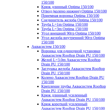
150/100
Крюк длинный Optima 150/100
Отвод (колено нижнее) Optima 150/100
Приемная воронка Optima 150/100
Соединитель желоба Optima 150/100
Труба L=1m Optima 150/100
Труба L=3m Optima 150/100
Угол внешний 90гр Optima 150/100
Угол желоба внутренний 90гр Optima
150/100
Аквасистем 150/100
Воронка для одиночной установки
Аквасистем Rooftop Drain PU 150/100
Желоб L=3.0m Аквасистем Rooftop
Drain PU 150/100
Заглушка желоба Аквасистем Rooftop
Drain PU 150/100
Колено Аквасистем Rooftop Drain PU
150/100
Крепление трубы Аквасистем Rooftop
Drain PU 150/100
Крюк длинный усиленный
Аквасистем Rooftop Drain PU 150/100
Крюк короткий усиленный
Аквасистем Rooftop Drain PU 150/100