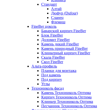
Стандарт
Алтай
Дюфур (Dufour)
Сланец
Флемиш
FineBer цоколь
Баварский кирпич FineBer
Блок FineBer
Доломит FineBer
Камень дикий FineBer
Камень природный FineBer
Клинкерный кирпич FineBer
Скала FineBer
Скол FineBer
Альта-профиль
Планки для монтажа
Под камень
Под кирпич
Углы
Технониколь фасад
Камень Технониколь Оптима
Кирпич Технониколь Оптима
Клинкер Технониколь Оптима
Песчанник Технониколь Оптима