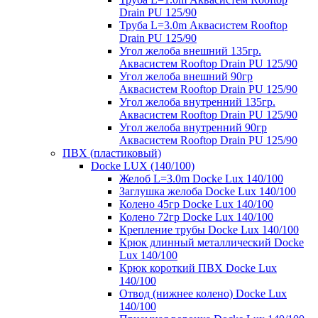
Drain PU 125/90
Труба L=3.0m Аквасистем Rooftop
Drain PU 125/90
Угол желоба внешний 135гр.
Аквасистем Rooftop Drain PU 125/90
Угол желоба внешний 90гр
Аквасистем Rooftop Drain PU 125/90
Угол желоба внутренний 135гр.
Аквасистем Rooftop Drain PU 125/90
Угол желоба внутренний 90гр
Аквасистем Rooftop Drain PU 125/90
ПВХ (пластиковый)
Docke LUX (140/100)
Желоб L=3.0m Docke Lux 140/100
Заглушка желоба Docke Lux 140/100
Колено 45гр Docke Lux 140/100
Колено 72гр Docke Lux 140/100
Крепление трубы Docke Lux 140/100
Крюк длинный металлический Docke
Lux 140/100
Крюк короткий ПВХ Docke Lux
140/100
Отвод (нижнее колено) Docke Lux
140/100