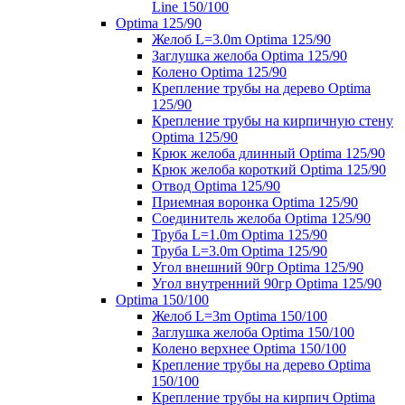
Line 150/100
Optima 125/90
Желоб L=3.0m Optima 125/90
Заглушка желоба Optima 125/90
Колено Optima 125/90
Крепление трубы на дерево Optima
125/90
Крепление трубы на кирпичную стену
Optima 125/90
Крюк желоба длинный Optima 125/90
Крюк желоба короткий Optima 125/90
Отвод Optima 125/90
Приемная воронка Optima 125/90
Соединитель желоба Optima 125/90
Труба L=1.0m Optima 125/90
Труба L=3.0m Optima 125/90
Угол внешний 90гр Optima 125/90
Угол внутренний 90гр Optima 125/90
Optima 150/100
Желоб L=3m Optima 150/100
Заглушка желоба Optima 150/100
Колено верхнее Optima 150/100
Крепление трубы на дерево Optima
150/100
Крепление трубы на кирпич Optima