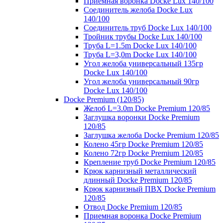
Приемная воронка Docke Lux 140/100
Соединитель желоба Docke Lux
140/100
Соединитель труб Docke Lux 140/100
Тройник трубы Docke Lux 140/100
Труба L=1.5m Docke Lux 140/100
Труба L=3,0m Docke Lux 140/100
Угол желоба универсальный 135гр
Docke Lux 140/100
Угол желоба универсальный 90гр
Docke Lux 140/100
Docke Premium (120/85)
Желоб L=3.0m Docke Premium 120/85
Заглушка воронки Docke Premium
120/85
Заглушка желоба Docke Premium 120/85
Колено 45гр Docke Premium 120/85
Колено 72гр Docke Premium 120/85
Крепление труб Docke Premium 120/85
Крюк карнизный металлический
длинный Docke Premium 120/85
Крюк карнизный ПВХ Docke Premium
120/85
Отвод Docke Premium 120/85
Приемная воронка Docke Premium