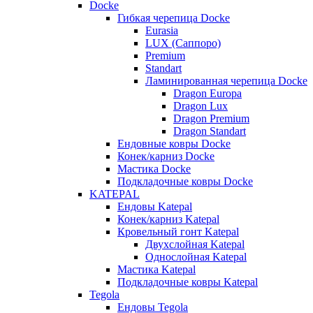
Docke
Гибкая черепица Docke
Eurasia
LUX (Саппоро)
Premium
Standart
Ламинированная черепица Docke
Dragon Europa
Dragon Lux
Dragon Premium
Dragon Standart
Ендовные ковры Docke
Конек/карниз Docke
Мастика Docke
Подкладочные ковры Docke
KATEPAL
Ендовы Katepal
Конек/карниз Katepal
Кровельный гонт Katepal
Двухслойная Katepal
Однослойная Katepal
Мастика Katepal
Подкладочные ковры Katepal
Tegola
Ендовы Tegola