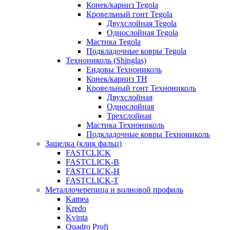
Конек/карниз Tegola
Кровельный гонт Tegola
Двухслойная Tegola
Однослойная Tegola
Мастика Tegola
Подкладочные ковры Tegola
Технониколь (Shinglas)
Ендовы Технониколь
Конек/карниз ТН
Кровельный гонт Технониколь
Двухслойная
Однослойная
Трехслойная
Мастика Технониколь
Подкладочные ковры Технониколь
Защелка (клик фальц)
FASTCLICK
FASTCLICK-B
FASTCLICK-H
FASTCLICK-T
Металлочерепица и волновой профиль
Kamea
Kredo
Kvinta
Quadro Profi