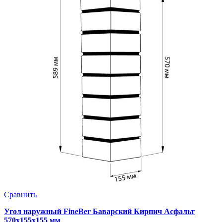
Сравнить
Угол наружный FineBer Баварский Кирпич Асфальт
570х155х155 мм