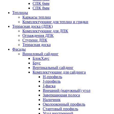
СПК 6мм
СПК 8мм
Теплицы
Каркасы теплиц
Комплектующие для теплиц и грядки
Террасная доска (ДПК)
Комплектующие для ДПК
Ограждения ДПК
Ступени ДПК
Террасная доска
Фасады
Виниловый сайдинг
БлокХаус
Брус
Вертикальный сайдинг
Комплектующие для сайдинга
H-профиль
J-профиль
J-фаска
Внешний (наружный) угол
Завершающая полоса
Наличник
Околооконный профиль
Стартовый профиль
Угол внутренний