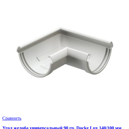
Сравнить
Угол желоба универсальный 90 гр. Docke Lux 140/100 мм