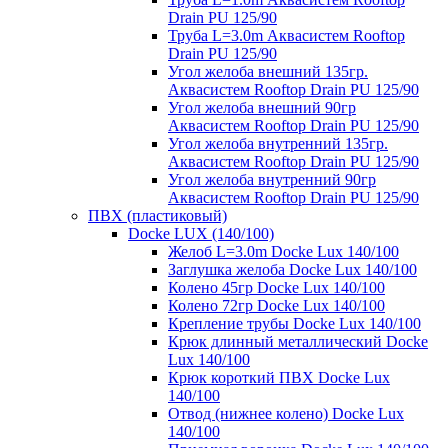
Drain PU 125/90
Труба L=3.0m Аквасистем Rooftop
Drain PU 125/90
Угол желоба внешний 135гр.
Аквасистем Rooftop Drain PU 125/90
Угол желоба внешний 90гр
Аквасистем Rooftop Drain PU 125/90
Угол желоба внутренний 135гр.
Аквасистем Rooftop Drain PU 125/90
Угол желоба внутренний 90гр
Аквасистем Rooftop Drain PU 125/90
ПВХ (пластиковый)
Docke LUX (140/100)
Желоб L=3.0m Docke Lux 140/100
Заглушка желоба Docke Lux 140/100
Колено 45гр Docke Lux 140/100
Колено 72гр Docke Lux 140/100
Крепление трубы Docke Lux 140/100
Крюк длинный металлический Docke
Lux 140/100
Крюк короткий ПВХ Docke Lux
140/100
Отвод (нижнее колено) Docke Lux
140/100