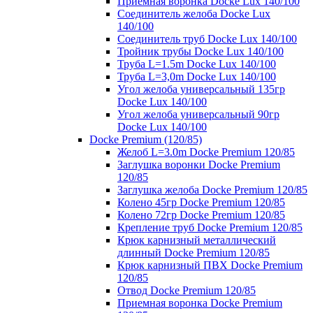
Приемная воронка Docke Lux 140/100
Соединитель желоба Docke Lux
140/100
Соединитель труб Docke Lux 140/100
Тройник трубы Docke Lux 140/100
Труба L=1.5m Docke Lux 140/100
Труба L=3,0m Docke Lux 140/100
Угол желоба универсальный 135гр
Docke Lux 140/100
Угол желоба универсальный 90гр
Docke Lux 140/100
Docke Premium (120/85)
Желоб L=3.0m Docke Premium 120/85
Заглушка воронки Docke Premium
120/85
Заглушка желоба Docke Premium 120/85
Колено 45гр Docke Premium 120/85
Колено 72гр Docke Premium 120/85
Крепление труб Docke Premium 120/85
Крюк карнизный металлический
длинный Docke Premium 120/85
Крюк карнизный ПВХ Docke Premium
120/85
Отвод Docke Premium 120/85
Приемная воронка Docke Premium