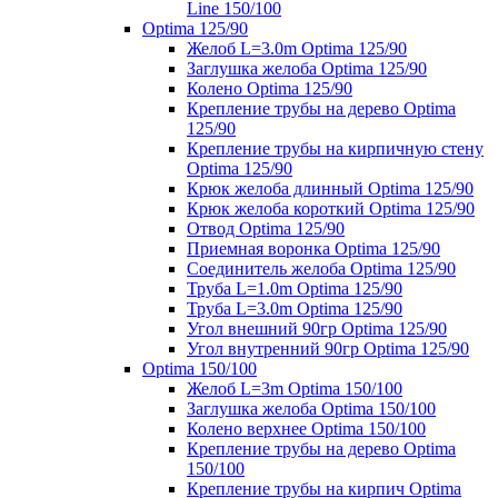
Line 150/100
Optima 125/90
Желоб L=3.0m Optima 125/90
Заглушка желоба Optima 125/90
Колено Optima 125/90
Крепление трубы на дерево Optima
125/90
Крепление трубы на кирпичную стену
Optima 125/90
Крюк желоба длинный Optima 125/90
Крюк желоба короткий Optima 125/90
Отвод Optima 125/90
Приемная воронка Optima 125/90
Соединитель желоба Optima 125/90
Труба L=1.0m Optima 125/90
Труба L=3.0m Optima 125/90
Угол внешний 90гр Optima 125/90
Угол внутренний 90гр Optima 125/90
Optima 150/100
Желоб L=3m Optima 150/100
Заглушка желоба Optima 150/100
Колено верхнее Optima 150/100
Крепление трубы на дерево Optima
150/100
Крепление трубы на кирпич Optima