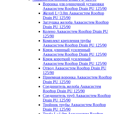
Воронка для одиночной установки
Аквасистем Rooftop Drain PU 125/90
Желоб L=3.0m Аквасистем Rooftop
Drain PU 125/90
Заглушка желоба Аквасистем Rooftop
Drain PU 125/90
Колено Аквасистем Rooftop Drain PU
125/90
Комплект крепления трубы
Аквасистем Rooftop Drain PU 125/90
Крюк длинный усиленный
Аквасистем Rooftop Drain PU 125/90
Крюк короткий усиленный
Аквасистем Rooftop Drain PU 125/90
Отвод Аквасистем Rooftop Drain PU
125/90
Приемная воронка Аквасистем Rooftop
Drain PU 125/90
Соединитель желоба Аквасистем
Rooftop Drain PU 125/90
Соединитель труб Аквасистем Rooftop
Drain PU 125/90
Тройник трубы Аквасистем Rooftop
Drain PU 125/90
Труба L=1.0m Аквасистем Rooftop