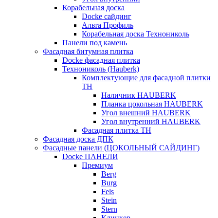
Корабельная доска
Docke сайдинг
Альта Профиль
Корабельная доска Технониколь
Панели под камень
Фасадная битумная плитка
Docke фасадная плитка
Технониколь (Hauberk)
Комплектующие для фасадной плитки
ТН
Наличник HAUBERK
Планка цокольная HAUBERK
Угол внешний HAUBERK
Угол внутренний HAUBERK
Фасадная плитка ТН
Фасадная доска ДПК
Фасадные панели (ЦОКОЛЬНЫЙ САЙДИНГ)
Docke ПАНЕЛИ
Премиум
Berg
Burg
Fels
Stein
Stern
Клинкер