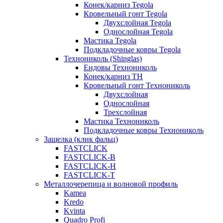
Конек/карниз Tegola
Кровельный гонт Tegola
Двухслойная Tegola
Однослойная Tegola
Мастика Tegola
Подкладочные ковры Tegola
Технониколь (Shinglas)
Ендовы Технониколь
Конек/карниз ТН
Кровельный гонт Технониколь
Двухслойная
Однослойная
Трехслойная
Мастика Технониколь
Подкладочные ковры Технониколь
Защелка (клик фальц)
FASTCLICK
FASTCLICK-B
FASTCLICK-H
FASTCLICK-T
Металлочерепица и волновой профиль
Kamea
Kredo
Kvinta
Quadro Profi