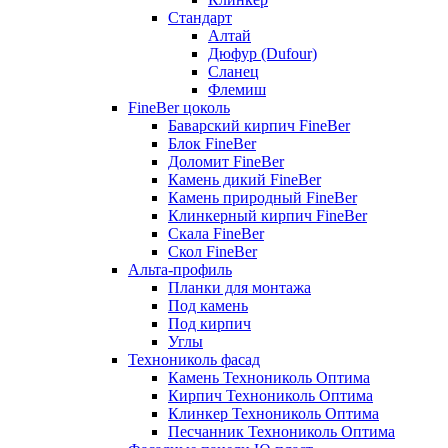
Стандарт
Алтай
Дюфур (Dufour)
Сланец
Флемиш
FineBer цоколь
Баварский кирпич FineBer
Блок FineBer
Доломит FineBer
Камень дикий FineBer
Камень природный FineBer
Клинкерный кирпич FineBer
Скала FineBer
Скол FineBer
Альта-профиль
Планки для монтажа
Под камень
Под кирпич
Углы
Технониколь фасад
Камень Технониколь Оптима
Кирпич Технониколь Оптима
Клинкер Технониколь Оптима
Песчанник Технониколь Оптима