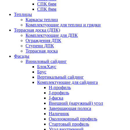
СПК 6мм
СПК 8мм
Теплицы
Каркасы теплиц
Комплектующие для теплиц и грядки
Террасная доска (ДПК)
Комплектующие для ДПК
Ограждения ДПК
Ступени ДПК
Террасная доска
Фасады
Виниловый сайдинг
БлокХаус
Брус
Вертикальный сайдинг
Комплектующие для сайдинга
H-профиль
J-профиль
J-фаска
Внешний (наружный) угол
Завершающая полоса
Наличник
Околооконный профиль
Стартовый профиль
Угол внутренний