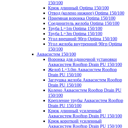
150/100
Крюк длинный Optima 150/100
Отвод (колено нижнее) Optima 150/100
Приемная воронка Optima 150/100
Соединитель желоба Optima 150/100
Труба L=1m Optima 150/100
Труба L=3m Optima 150/100
Угол внешний 90гр Optima 150/100
Угол желоба внутренний 90гр Optima
150/100
Аквасистем 150/100
Воронка для одиночной установки
Аквасистем Rooftop Drain PU 150/100
Желоб L=3.0m Аквасистем Rooftop
Drain PU 150/100
Заглушка желоба Аквасистем Rooftop
Drain PU 150/100
Колено Аквасистем Rooftop Drain PU
150/100
Крепление трубы Аквасистем Rooftop
Drain PU 150/100
Крюк длинный усиленный
Аквасистем Rooftop Drain PU 150/100
Крюк короткий усиленный
Аквасистем Rooftop Drain PU 150/100