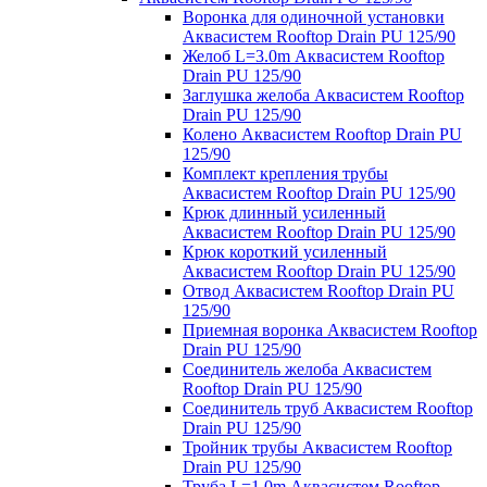
Воронка для одиночной установки
Аквасистем Rooftop Drain PU 125/90
Желоб L=3.0m Аквасистем Rooftop
Drain PU 125/90
Заглушка желоба Аквасистем Rooftop
Drain PU 125/90
Колено Аквасистем Rooftop Drain PU
125/90
Комплект крепления трубы
Аквасистем Rooftop Drain PU 125/90
Крюк длинный усиленный
Аквасистем Rooftop Drain PU 125/90
Крюк короткий усиленный
Аквасистем Rooftop Drain PU 125/90
Отвод Аквасистем Rooftop Drain PU
125/90
Приемная воронка Аквасистем Rooftop
Drain PU 125/90
Соединитель желоба Аквасистем
Rooftop Drain PU 125/90
Соединитель труб Аквасистем Rooftop
Drain PU 125/90
Тройник трубы Аквасистем Rooftop
Drain PU 125/90
Труба L=1.0m Аквасистем Rooftop