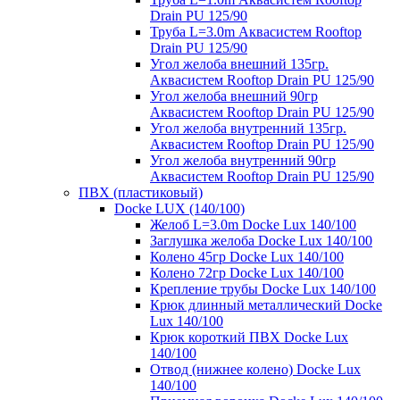
Drain PU 125/90
Труба L=3.0m Аквасистем Rooftop
Drain PU 125/90
Угол желоба внешний 135гр.
Аквасистем Rooftop Drain PU 125/90
Угол желоба внешний 90гр
Аквасистем Rooftop Drain PU 125/90
Угол желоба внутренний 135гр.
Аквасистем Rooftop Drain PU 125/90
Угол желоба внутренний 90гр
Аквасистем Rooftop Drain PU 125/90
ПВХ (пластиковый)
Docke LUX (140/100)
Желоб L=3.0m Docke Lux 140/100
Заглушка желоба Docke Lux 140/100
Колено 45гр Docke Lux 140/100
Колено 72гр Docke Lux 140/100
Крепление трубы Docke Lux 140/100
Крюк длинный металлический Docke
Lux 140/100
Крюк короткий ПВХ Docke Lux
140/100
Отвод (нижнее колено) Docke Lux
140/100