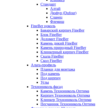
Стандарт
Алтай
Дюфур (Dufour)
Сланец
Флемиш
FineBer цоколь
Баварский кирпич FineBer
Блок FineBer
Доломит FineBer
Камень дикий FineBer
Камень природный FineBer
Клинкерный кирпич FineBer
Скала FineBer
Скол FineBer
Альта-профиль
Планки для монтажа
Под камень
Под кирпич
Углы
Технониколь фасад
Камень Технониколь Оптима
Кирпич Технониколь Оптима
Клинкер Технониколь Оптима
Песчанник Технониколь Оптима