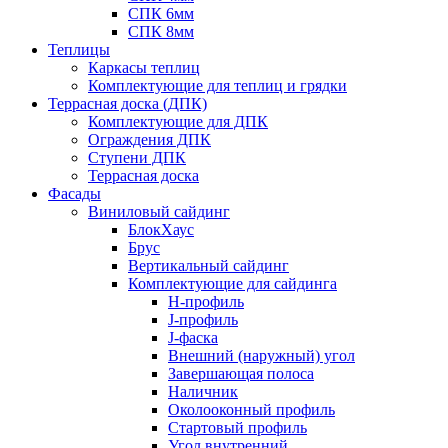
СПК 6мм
СПК 8мм
Теплицы
Каркасы теплиц
Комплектующие для теплиц и грядки
Террасная доска (ДПК)
Комплектующие для ДПК
Ограждения ДПК
Ступени ДПК
Террасная доска
Фасады
Виниловый сайдинг
БлокХаус
Брус
Вертикальный сайдинг
Комплектующие для сайдинга
H-профиль
J-профиль
J-фаска
Внешний (наружный) угол
Завершающая полоса
Наличник
Околооконный профиль
Стартовый профиль
Угол внутренний