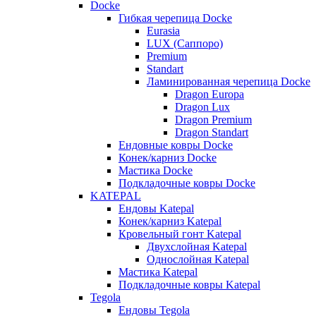
Docke
Гибкая черепица Docke
Eurasia
LUX (Саппоро)
Premium
Standart
Ламинированная черепица Docke
Dragon Europa
Dragon Lux
Dragon Premium
Dragon Standart
Ендовные ковры Docke
Конек/карниз Docke
Мастика Docke
Подкладочные ковры Docke
KATEPAL
Ендовы Katepal
Конек/карниз Katepal
Кровельный гонт Katepal
Двухслойная Katepal
Однослойная Katepal
Мастика Katepal
Подкладочные ковры Katepal
Tegola
Ендовы Tegola