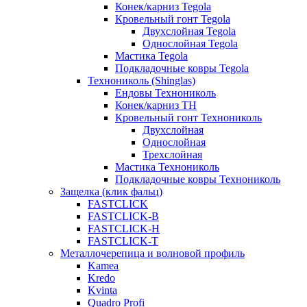
Конек/карниз Tegola
Кровельный гонт Tegola
Двухслойная Tegola
Однослойная Tegola
Мастика Tegola
Подкладочные ковры Tegola
Технониколь (Shinglas)
Ендовы Технониколь
Конек/карниз ТН
Кровельный гонт Технониколь
Двухслойная
Однослойная
Трехслойная
Мастика Технониколь
Подкладочные ковры Технониколь
Защелка (клик фальц)
FASTCLICK
FASTCLICK-B
FASTCLICK-H
FASTCLICK-T
Металлочерепица и волновой профиль
Kamea
Kredo
Kvinta
Quadro Profi