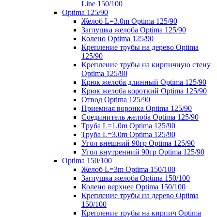
Line 150/100
Optima 125/90
Желоб L=3.0m Optima 125/90
Заглушка желоба Optima 125/90
Колено Optima 125/90
Крепление трубы на дерево Optima
125/90
Крепление трубы на кирпичную стену
Optima 125/90
Крюк желоба длинный Optima 125/90
Крюк желоба короткий Optima 125/90
Отвод Optima 125/90
Приемная воронка Optima 125/90
Соединитель желоба Optima 125/90
Труба L=1.0m Optima 125/90
Труба L=3.0m Optima 125/90
Угол внешний 90гр Optima 125/90
Угол внутренний 90гр Optima 125/90
Optima 150/100
Желоб L=3m Optima 150/100
Заглушка желоба Optima 150/100
Колено верхнее Optima 150/100
Крепление трубы на дерево Optima
150/100
Крепление трубы на кирпич Optima