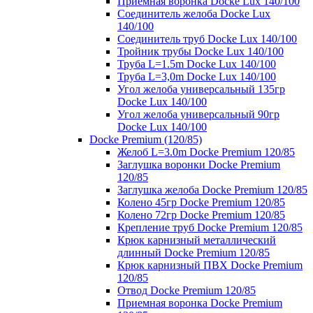
Приемная воронка Docke Lux 140/100
Соединитель желоба Docke Lux
140/100
Соединитель труб Docke Lux 140/100
Тройник трубы Docke Lux 140/100
Труба L=1.5m Docke Lux 140/100
Труба L=3,0m Docke Lux 140/100
Угол желоба универсальный 135гр
Docke Lux 140/100
Угол желоба универсальный 90гр
Docke Lux 140/100
Docke Premium (120/85)
Желоб L=3.0m Docke Premium 120/85
Заглушка воронки Docke Premium
120/85
Заглушка желоба Docke Premium 120/85
Колено 45гр Docke Premium 120/85
Колено 72гр Docke Premium 120/85
Крепление труб Docke Premium 120/85
Крюк карнизный металлический
длинный Docke Premium 120/85
Крюк карнизный ПВХ Docke Premium
120/85
Отвод Docke Premium 120/85
Приемная воронка Docke Premium