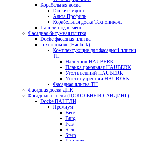
Корабельная доска
Docke сайдинг
Альта Профиль
Корабельная доска Технониколь
Панели под камень
Фасадная битумная плитка
Docke фасадная плитка
Технониколь (Hauberk)
Комплектующие для фасадной плитки
ТН
Наличник HAUBERK
Планка цокольная HAUBERK
Угол внешний HAUBERK
Угол внутренний HAUBERK
Фасадная плитка ТН
Фасадная доска ДПК
Фасадные панели (ЦОКОЛЬНЫЙ САЙДИНГ)
Docke ПАНЕЛИ
Премиум
Berg
Burg
Fels
Stein
Stern
Клинкер