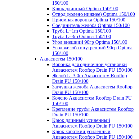
150/100
Крюк длинный Optima 150/100
Отвод (колено нижнее) Optima 150/100
Приемная воронка Optima 150/100
Соединитель желоба Optima 150/100
Труба L=1m Optima 150/100
Труба L=3m Optima 150/100
Угол внешний 90гр Optima 150/100
Угол желоба внутренний 90гр Optima
150/100
Аквасистем 150/100
Воронка для одиночной установки
Аквасистем Rooftop Drain PU 150/100
Желоб L=3.0m Аквасистем Rooftop
Drain PU 150/100
Заглушка желоба Аквасистем Rooftop
Drain PU 150/100
Колено Аквасистем Rooftop Drain PU
150/100
Крепление трубы Аквасистем Rooftop
Drain PU 150/100
Крюк длинный усиленный
Аквасистем Rooftop Drain PU 150/100
Крюк короткий усиленный
Аквасистем Rooftop Drain PU 150/100