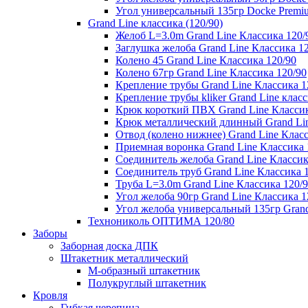
Угол универсальный 135гр Docke Premi
Grand Line классика (120/90)
Желоб L=3.0m Grand Line Классика 120/
Заглушка желоба Grand Line Классика 1
Колено 45 Grand Line Классика 120/90
Колено 67гр Grand Line Классика 120/90
Крепление трубы Grand Line Классика 1
Крепление трубы kliker Grand Line класс
Крюк короткий ПВХ Grand Line Классик
Крюк металлический длинный Grand Lin
Отвод (колено нижнее) Grand Line Класс
Приемная воронка Grand Line Классика 
Соединитель желоба Grand Line Классик
Соединитель труб Grand Line Классика 
Труба L=3.0m Grand Line Классика 120/
Угол желоба 90гр Grand Line Классика 1
Угол желоба универсальный 135гр Grand
Технониколь ОПТИМА 120/80
Заборы
Заборная доска ДПК
Штакетник металлический
М-образный штакетник
Полукруглый штакетник
Кровля
Гибкая черепица