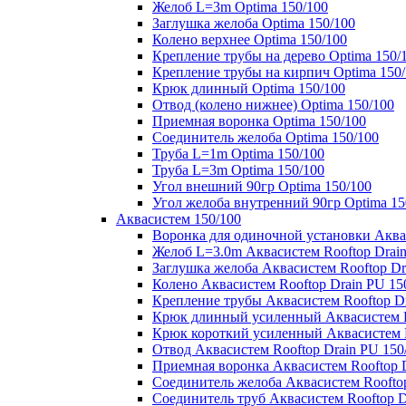
Желоб L=3m Optima 150/100
Заглушка желоба Optima 150/100
Колено верхнее Optima 150/100
Крепление трубы на дерево Optima 150/
Крепление трубы на кирпич Optima 150
Крюк длинный Optima 150/100
Отвод (колено нижнее) Optima 150/100
Приемная воронка Optima 150/100
Соединитель желоба Optima 150/100
Труба L=1m Optima 150/100
Труба L=3m Optima 150/100
Угол внешний 90гр Optima 150/100
Угол желоба внутренний 90гр Optima 15
Аквасистем 150/100
Воронка для одиночной установки Аквас
Желоб L=3.0m Аквасистем Rooftop Drain
Заглушка желоба Аквасистем Rooftop Dr
Колено Аквасистем Rooftop Drain PU 15
Крепление трубы Аквасистем Rooftop Dr
Крюк длинный усиленный Аквасистем Ro
Крюк короткий усиленный Аквасистем R
Отвод Аквасистем Rooftop Drain PU 150
Приемная воронка Аквасистем Rooftop D
Соединитель желоба Аквасистем Rooftop
Соединитель труб Аквасистем Rooftop D