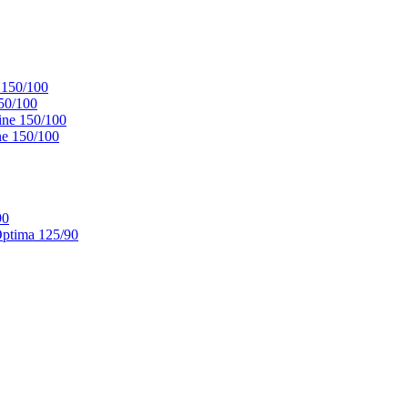
 150/100
50/100
ne 150/100
e 150/100
90
ptima 125/90