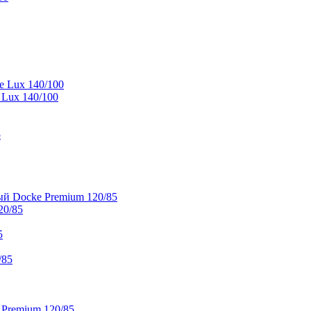
e Lux 140/100
 Lux 140/100
5
й Docke Premium 120/85
20/85
5
/85
 Premium 120/85