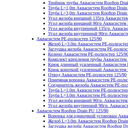
Тройник трубы Аквасистем Rooftop Drai
Труба L=1,0m Аквасистем Rooftop Drain
Труба L=3,0m Аквасистем Rooftop Drain
Угол желоба внешний 135гр Аквасистем 
Угол желоба внешний 90гр Аквасистем R
Угол желоба внутренний 135гр. Аквасис
Угол желоба внутренний 90гр Аквасисте
Аквасистем PE-полиэстер 125/90
Желоб L=3.0m Аквасистем PE-полиэстер
Заглушка желоба Аквасистем PE-полиэс
Колено Аквасистем PE-полиэстер 125/9
Комплект крепления трубы Аквасистем 
Крюк длинный усиленный Аквасистем P
Крюк короткий усиленный Аквасистем P
Отвод Аквасистем РЕ-полиэстер 125/90
Приемная воронка Аквасистем PE-полиэ
Соединитель желоба Аквасистем PE-пол
Труба L=1.0m Аквасистем PE-полиэстер
Труба L=3.0m Аквасистем PE-полиэстер
Угол желоба внешний 90гр. Аквасистем
Угол желоба внутренний 90гр. Аквасист
Аквасистем Rooftop Drain PU 125/90
Воронка для одиночной установки Аквас
Желоб L=3.0m Аквасистем Rooftop Drain
Заглушка желоба Аквасистем Rooftop Dr