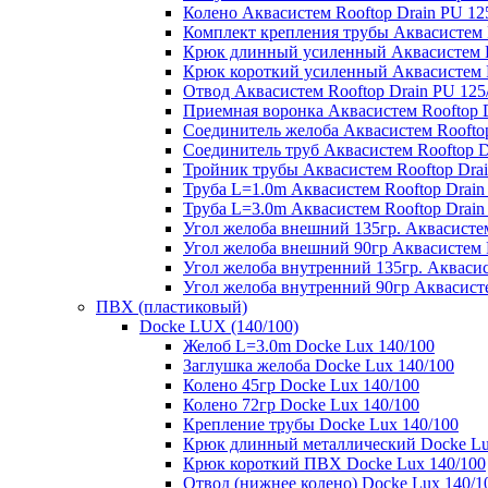
Колено Аквасистем Rooftop Drain PU 12
Комплект крепления трубы Аквасистем R
Крюк длинный усиленный Аквасистем Ro
Крюк короткий усиленный Аквасистем R
Отвод Аквасистем Rooftop Drain PU 125
Приемная воронка Аквасистем Rooftop D
Соединитель желоба Аквасистем Rooftop
Соединитель труб Аквасистем Rooftop D
Тройник трубы Аквасистем Rooftop Drai
Труба L=1.0m Аквасистем Rooftop Drain
Труба L=3.0m Аквасистем Rooftop Drain
Угол желоба внешний 135гр. Аквасистем
Угол желоба внешний 90гр Аквасистем R
Угол желоба внутренний 135гр. Аквасис
Угол желоба внутренний 90гр Аквасисте
ПВХ (пластиковый)
Docke LUX (140/100)
Желоб L=3.0m Docke Lux 140/100
Заглушка желоба Docke Lux 140/100
Колено 45гр Docke Lux 140/100
Колено 72гр Docke Lux 140/100
Крепление трубы Docke Lux 140/100
Крюк длинный металлический Docke Lu
Крюк короткий ПВХ Docke Lux 140/100
Отвод (нижнее колено) Docke Lux 140/1