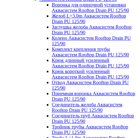
Воронка для одиночной установки
Аквасистем Rooftop Drain PU 125/90
Желоб L=3.0m Аквасистем Rooftop
Drain PU 125/90
Заглушка желоба Аквасистем Rooftop
Drain PU 125/90
Колено Аквасистем Rooftop Drain PU
125/90
Комплект крепления трубы
Аквасистем Rooftop Drain PU 125/90
Крюк длинный усиленный
Аквасистем Rooftop Drain PU 125/90
Крюк короткий усиленный
Аквасистем Rooftop Drain PU 125/90
Отвод Аквасистем Rooftop Drain PU
125/90
Приемная воронка Аквасистем Rooftop
Drain PU 125/90
Соединитель желоба Аквасистем
Rooftop Drain PU 125/90
Соединитель труб Аквасистем Rooftop
Drain PU 125/90
Тройник трубы Аквасистем Rooftop
Drain PU 125/90
Труба L=1.0m Аквасистем Rooftop