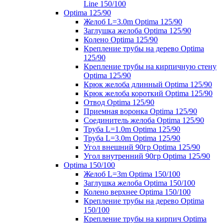
Line 150/100
Optima 125/90
Желоб L=3.0m Optima 125/90
Заглушка желоба Optima 125/90
Колено Optima 125/90
Крепление трубы на дерево Optima
125/90
Крепление трубы на кирпичную стену
Optima 125/90
Крюк желоба длинный Optima 125/90
Крюк желоба короткий Optima 125/90
Отвод Optima 125/90
Приемная воронка Optima 125/90
Соединитель желоба Optima 125/90
Труба L=1.0m Optima 125/90
Труба L=3.0m Optima 125/90
Угол внешний 90гр Optima 125/90
Угол внутренний 90гр Optima 125/90
Optima 150/100
Желоб L=3m Optima 150/100
Заглушка желоба Optima 150/100
Колено верхнее Optima 150/100
Крепление трубы на дерево Optima
150/100
Крепление трубы на кирпич Optima