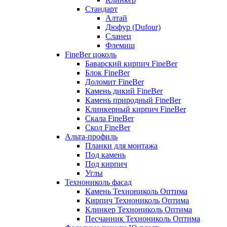
Стандарт
Алтай
Дюфур (Dufour)
Сланец
Флемиш
FineBer цоколь
Баварский кирпич FineBer
Блок FineBer
Доломит FineBer
Камень дикий FineBer
Камень природный FineBer
Клинкерный кирпич FineBer
Скала FineBer
Скол FineBer
Альта-профиль
Планки для монтажа
Под камень
Под кирпич
Углы
Технониколь фасад
Камень Технониколь Оптима
Кирпич Технониколь Оптима
Клинкер Технониколь Оптима
Песчанник Технониколь Оптима