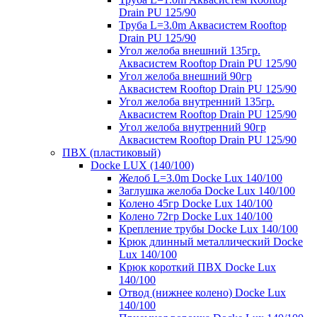
Drain PU 125/90
Труба L=3.0m Аквасистем Rooftop
Drain PU 125/90
Угол желоба внешний 135гр.
Аквасистем Rooftop Drain PU 125/90
Угол желоба внешний 90гр
Аквасистем Rooftop Drain PU 125/90
Угол желоба внутренний 135гр.
Аквасистем Rooftop Drain PU 125/90
Угол желоба внутренний 90гр
Аквасистем Rooftop Drain PU 125/90
ПВХ (пластиковый)
Docke LUX (140/100)
Желоб L=3.0m Docke Lux 140/100
Заглушка желоба Docke Lux 140/100
Колено 45гр Docke Lux 140/100
Колено 72гр Docke Lux 140/100
Крепление трубы Docke Lux 140/100
Крюк длинный металлический Docke
Lux 140/100
Крюк короткий ПВХ Docke Lux
140/100
Отвод (нижнее колено) Docke Lux
140/100