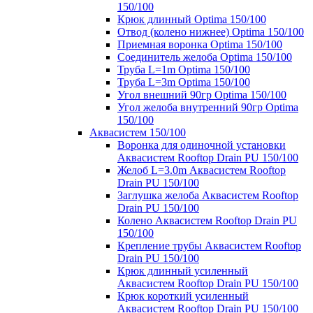
150/100
Крюк длинный Optima 150/100
Отвод (колено нижнее) Optima 150/100
Приемная воронка Optima 150/100
Соединитель желоба Optima 150/100
Труба L=1m Optima 150/100
Труба L=3m Optima 150/100
Угол внешний 90гр Optima 150/100
Угол желоба внутренний 90гр Optima
150/100
Аквасистем 150/100
Воронка для одиночной установки
Аквасистем Rooftop Drain PU 150/100
Желоб L=3.0m Аквасистем Rooftop
Drain PU 150/100
Заглушка желоба Аквасистем Rooftop
Drain PU 150/100
Колено Аквасистем Rooftop Drain PU
150/100
Крепление трубы Аквасистем Rooftop
Drain PU 150/100
Крюк длинный усиленный
Аквасистем Rooftop Drain PU 150/100
Крюк короткий усиленный
Аквасистем Rooftop Drain PU 150/100