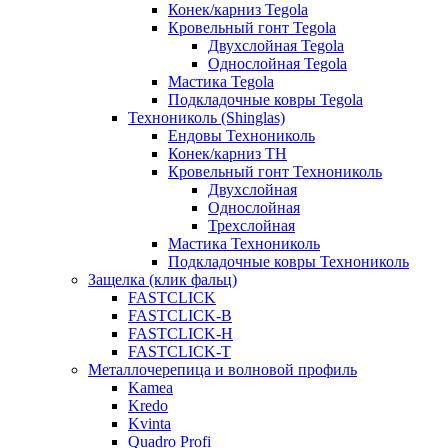
Конек/карниз Tegola
Кровельный гонт Tegola
Двухслойная Tegola
Однослойная Tegola
Мастика Tegola
Подкладочные ковры Tegola
Технониколь (Shinglas)
Ендовы Технониколь
Конек/карниз ТН
Кровельный гонт Технониколь
Двухслойная
Однослойная
Трехслойная
Мастика Технониколь
Подкладочные ковры Технониколь
Защелка (клик фальц)
FASTCLICK
FASTCLICK-B
FASTCLICK-H
FASTCLICK-T
Металлочерепица и волновой профиль
Kamea
Kredo
Kvinta
Quadro Profi