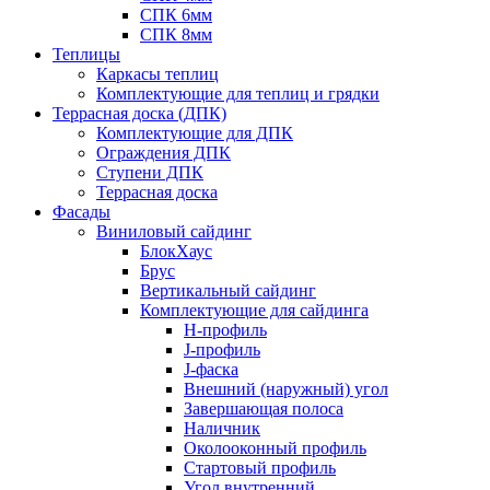
СПК 6мм
СПК 8мм
Теплицы
Каркасы теплиц
Комплектующие для теплиц и грядки
Террасная доска (ДПК)
Комплектующие для ДПК
Ограждения ДПК
Ступени ДПК
Террасная доска
Фасады
Виниловый сайдинг
БлокХаус
Брус
Вертикальный сайдинг
Комплектующие для сайдинга
H-профиль
J-профиль
J-фаска
Внешний (наружный) угол
Завершающая полоса
Наличник
Околооконный профиль
Стартовый профиль
Угол внутренний