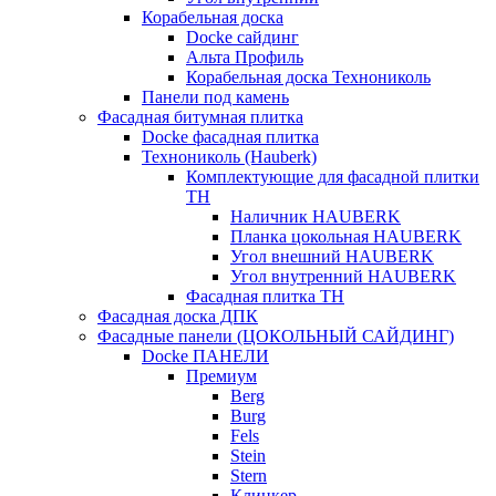
Корабельная доска
Docke сайдинг
Альта Профиль
Корабельная доска Технониколь
Панели под камень
Фасадная битумная плитка
Docke фасадная плитка
Технониколь (Hauberk)
Комплектующие для фасадной плитки
ТН
Наличник HAUBERK
Планка цокольная HAUBERK
Угол внешний HAUBERK
Угол внутренний HAUBERK
Фасадная плитка ТН
Фасадная доска ДПК
Фасадные панели (ЦОКОЛЬНЫЙ САЙДИНГ)
Docke ПАНЕЛИ
Премиум
Berg
Burg
Fels
Stein
Stern
Клинкер