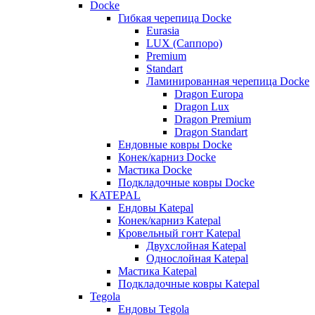
Docke
Гибкая черепица Docke
Eurasia
LUX (Саппоро)
Premium
Standart
Ламинированная черепица Docke
Dragon Europa
Dragon Lux
Dragon Premium
Dragon Standart
Ендовные ковры Docke
Конек/карниз Docke
Мастика Docke
Подкладочные ковры Docke
KATEPAL
Ендовы Katepal
Конек/карниз Katepal
Кровельный гонт Katepal
Двухслойная Katepal
Однослойная Katepal
Мастика Katepal
Подкладочные ковры Katepal
Tegola
Ендовы Tegola