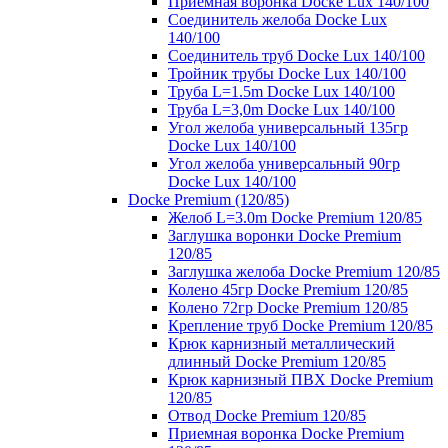
Приемная воронка Docke Lux 140/100
Соединитель желоба Docke Lux
140/100
Соединитель труб Docke Lux 140/100
Тройник трубы Docke Lux 140/100
Труба L=1.5m Docke Lux 140/100
Труба L=3,0m Docke Lux 140/100
Угол желоба универсальный 135гр
Docke Lux 140/100
Угол желоба универсальный 90гр
Docke Lux 140/100
Docke Premium (120/85)
Желоб L=3.0m Docke Premium 120/85
Заглушка воронки Docke Premium
120/85
Заглушка желоба Docke Premium 120/85
Колено 45гр Docke Premium 120/85
Колено 72гр Docke Premium 120/85
Крепление труб Docke Premium 120/85
Крюк карнизный металлический
длинный Docke Premium 120/85
Крюк карнизный ПВХ Docke Premium
120/85
Отвод Docke Premium 120/85
Приемная воронка Docke Premium