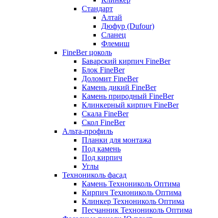
Стандарт
Алтай
Дюфур (Dufour)
Сланец
Флемиш
FineBer цоколь
Баварский кирпич FineBer
Блок FineBer
Доломит FineBer
Камень дикий FineBer
Камень природный FineBer
Клинкерный кирпич FineBer
Скала FineBer
Скол FineBer
Альта-профиль
Планки для монтажа
Под камень
Под кирпич
Углы
Технониколь фасад
Камень Технониколь Оптима
Кирпич Технониколь Оптима
Клинкер Технониколь Оптима
Песчанник Технониколь Оптима