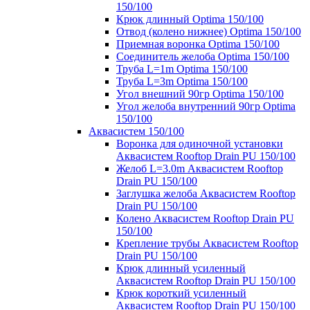
150/100
Крюк длинный Optima 150/100
Отвод (колено нижнее) Optima 150/100
Приемная воронка Optima 150/100
Соединитель желоба Optima 150/100
Труба L=1m Optima 150/100
Труба L=3m Optima 150/100
Угол внешний 90гр Optima 150/100
Угол желоба внутренний 90гр Optima
150/100
Аквасистем 150/100
Воронка для одиночной установки
Аквасистем Rooftop Drain PU 150/100
Желоб L=3.0m Аквасистем Rooftop
Drain PU 150/100
Заглушка желоба Аквасистем Rooftop
Drain PU 150/100
Колено Аквасистем Rooftop Drain PU
150/100
Крепление трубы Аквасистем Rooftop
Drain PU 150/100
Крюк длинный усиленный
Аквасистем Rooftop Drain PU 150/100
Крюк короткий усиленный
Аквасистем Rooftop Drain PU 150/100