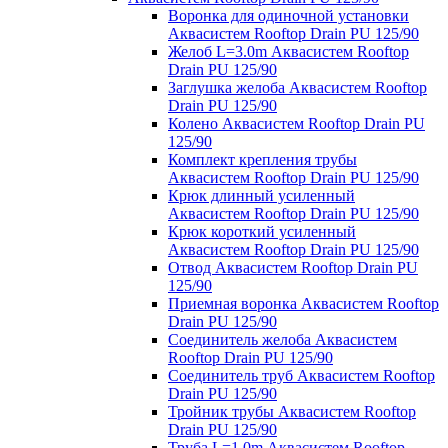
Воронка для одиночной установки
Аквасистем Rooftop Drain PU 125/90
Желоб L=3.0m Аквасистем Rooftop
Drain PU 125/90
Заглушка желоба Аквасистем Rooftop
Drain PU 125/90
Колено Аквасистем Rooftop Drain PU
125/90
Комплект крепления трубы
Аквасистем Rooftop Drain PU 125/90
Крюк длинный усиленный
Аквасистем Rooftop Drain PU 125/90
Крюк короткий усиленный
Аквасистем Rooftop Drain PU 125/90
Отвод Аквасистем Rooftop Drain PU
125/90
Приемная воронка Аквасистем Rooftop
Drain PU 125/90
Соединитель желоба Аквасистем
Rooftop Drain PU 125/90
Соединитель труб Аквасистем Rooftop
Drain PU 125/90
Тройник трубы Аквасистем Rooftop
Drain PU 125/90
Труба L=1.0m Аквасистем Rooftop