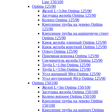
Line 150/100
Optima 125/90
Желоб L=3.0m Optima 125/90
Заглушка желоба Optima 125/90
Колено Optima 125/90
Крепление трубы на дерево Optima
125/90
Крепление трубы на кирпичную стену
Optima 125/90
Крюк желоба длинный Optima 125/90
Крюк желоба короткий Optima 125/90
Отвод Optima 125/90
Приемная воронка Optima 125/90
Соединитель желоба Optima 125/90
Труба L=1.0m Optima 125/90
Труба L=3.0m Optima 125/90
Угол внешний 90гр Optima 125/90
Угол внутренний 90гр Optima 125/90
Optima 150/100
Желоб L=3m Optima 150/100
Заглушка желоба Optima 150/100
Колено верхнее Optima 150/100
Крепление трубы на дерево Optima
150/100
Крепление трубы на кирпич Optima