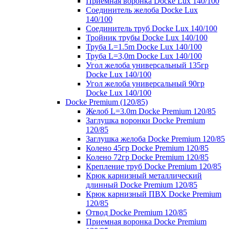
Приемная воронка Docke Lux 140/100
Соединитель желоба Docke Lux
140/100
Соединитель труб Docke Lux 140/100
Тройник трубы Docke Lux 140/100
Труба L=1.5m Docke Lux 140/100
Труба L=3,0m Docke Lux 140/100
Угол желоба универсальный 135гр
Docke Lux 140/100
Угол желоба универсальный 90гр
Docke Lux 140/100
Docke Premium (120/85)
Желоб L=3.0m Docke Premium 120/85
Заглушка воронки Docke Premium
120/85
Заглушка желоба Docke Premium 120/85
Колено 45гр Docke Premium 120/85
Колено 72гр Docke Premium 120/85
Крепление труб Docke Premium 120/85
Крюк карнизный металлический
длинный Docke Premium 120/85
Крюк карнизный ПВХ Docke Premium
120/85
Отвод Docke Premium 120/85
Приемная воронка Docke Premium