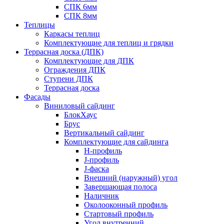
СПК 6мм
СПК 8мм
Теплицы
Каркасы теплиц
Комплектующие для теплиц и грядки
Террасная доска (ДПК)
Комплектующие для ДПК
Ограждения ДПК
Ступени ДПК
Террасная доска
Фасады
Виниловый сайдинг
БлокХаус
Брус
Вертикальный сайдинг
Комплектующие для сайдинга
H-профиль
J-профиль
J-фаска
Внешний (наружный) угол
Завершающая полоса
Наличник
Околооконный профиль
Стартовый профиль
Угол внутренний