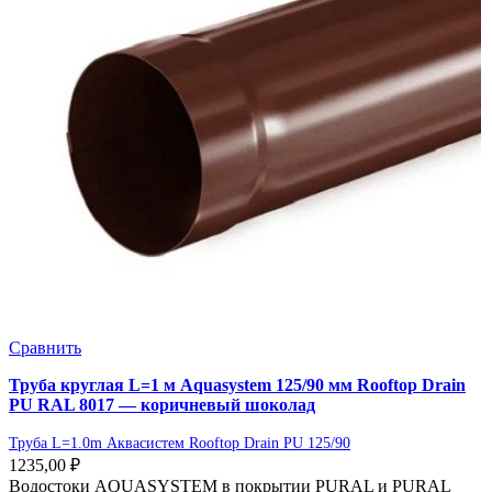
Сравнить
Труба круглая L=1 м Aquasystem 125/90 мм Rooftop Drain
PU RAL 8017 — коричневый шоколад
Труба L=1.0m Аквасистем Rooftop Drain PU 125/90
1235,00
₽
Водостоки AQUASYSTEM в покрытии PURAL и PURAL