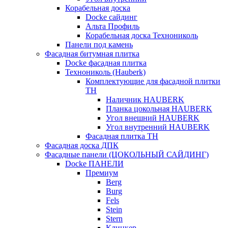
Корабельная доска
Docke сайдинг
Альта Профиль
Корабельная доска Технониколь
Панели под камень
Фасадная битумная плитка
Docke фасадная плитка
Технониколь (Hauberk)
Комплектующие для фасадной плитки
ТН
Наличник HAUBERK
Планка цокольная HAUBERK
Угол внешний HAUBERK
Угол внутренний HAUBERK
Фасадная плитка ТН
Фасадная доска ДПК
Фасадные панели (ЦОКОЛЬНЫЙ САЙДИНГ)
Docke ПАНЕЛИ
Премиум
Berg
Burg
Fels
Stein
Stern
Клинкер