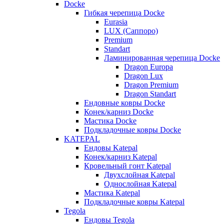
Docke
Гибкая черепица Docke
Eurasia
LUX (Саппоро)
Premium
Standart
Ламинированная черепица Docke
Dragon Europa
Dragon Lux
Dragon Premium
Dragon Standart
Ендовные ковры Docke
Конек/карниз Docke
Мастика Docke
Подкладочные ковры Docke
KATEPAL
Ендовы Katepal
Конек/карниз Katepal
Кровельный гонт Katepal
Двухслойная Katepal
Однослойная Katepal
Мастика Katepal
Подкладочные ковры Katepal
Tegola
Ендовы Tegola