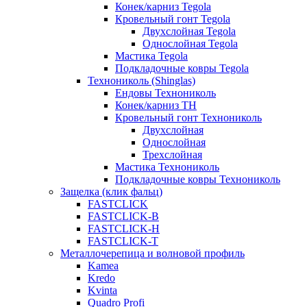
Конек/карниз Tegola
Кровельный гонт Tegola
Двухслойная Tegola
Однослойная Tegola
Мастика Tegola
Подкладочные ковры Tegola
Технониколь (Shinglas)
Ендовы Технониколь
Конек/карниз ТН
Кровельный гонт Технониколь
Двухслойная
Однослойная
Трехслойная
Мастика Технониколь
Подкладочные ковры Технониколь
Защелка (клик фальц)
FASTCLICK
FASTCLICK-B
FASTCLICK-H
FASTCLICK-T
Металлочерепица и волновой профиль
Kamea
Kredo
Kvinta
Quadro Profi