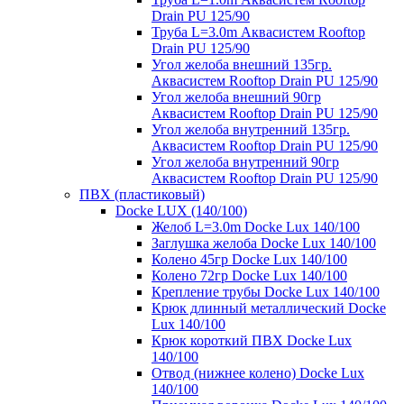
Drain PU 125/90
Труба L=3.0m Аквасистем Rooftop
Drain PU 125/90
Угол желоба внешний 135гр.
Аквасистем Rooftop Drain PU 125/90
Угол желоба внешний 90гр
Аквасистем Rooftop Drain PU 125/90
Угол желоба внутренний 135гр.
Аквасистем Rooftop Drain PU 125/90
Угол желоба внутренний 90гр
Аквасистем Rooftop Drain PU 125/90
ПВХ (пластиковый)
Docke LUX (140/100)
Желоб L=3.0m Docke Lux 140/100
Заглушка желоба Docke Lux 140/100
Колено 45гр Docke Lux 140/100
Колено 72гр Docke Lux 140/100
Крепление трубы Docke Lux 140/100
Крюк длинный металлический Docke
Lux 140/100
Крюк короткий ПВХ Docke Lux
140/100
Отвод (нижнее колено) Docke Lux
140/100