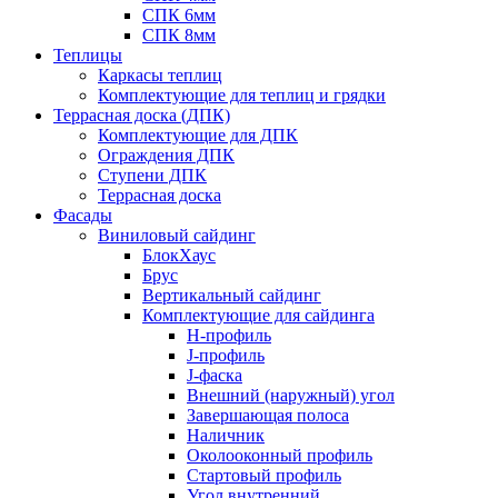
СПК 6мм
СПК 8мм
Теплицы
Каркасы теплиц
Комплектующие для теплиц и грядки
Террасная доска (ДПК)
Комплектующие для ДПК
Ограждения ДПК
Ступени ДПК
Террасная доска
Фасады
Виниловый сайдинг
БлокХаус
Брус
Вертикальный сайдинг
Комплектующие для сайдинга
H-профиль
J-профиль
J-фаска
Внешний (наружный) угол
Завершающая полоса
Наличник
Околооконный профиль
Стартовый профиль
Угол внутренний