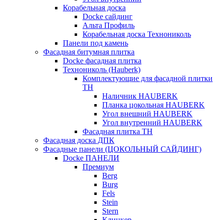
Корабельная доска
Docke сайдинг
Альта Профиль
Корабельная доска Технониколь
Панели под камень
Фасадная битумная плитка
Docke фасадная плитка
Технониколь (Hauberk)
Комплектующие для фасадной плитки
ТН
Наличник HAUBERK
Планка цокольная HAUBERK
Угол внешний HAUBERK
Угол внутренний HAUBERK
Фасадная плитка ТН
Фасадная доска ДПК
Фасадные панели (ЦОКОЛЬНЫЙ САЙДИНГ)
Docke ПАНЕЛИ
Премиум
Berg
Burg
Fels
Stein
Stern
Клинкер