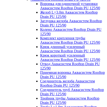
Воронка для одиночной установки
Аквасистем Rooftop Drain PU 125/90
Желоб L=3.0m Аквасистем Rooftop
Drain PU 125/90
Заглушка желоба Аквасистем Rooftop
Drain PU 125/90
Колено Аквасистем Rooftop Drain PU
125/90
Комплект крепления трубы
Аквасистем Rooftop Drain PU 125/90
Крюк длинный усиленный
Аквасистем Rooftop Drain PU 125/90
Крюк короткий усиленный
Аквасистем Rooftop Drain PU 125/90
Отвод Аквасистем Rooftop Drain PU
125/90
Приемная воронка Аквасистем Rooftop
Drain PU 125/90
Соединитель желоба Аквасистем
Rooftop Drain PU 125/90
Соединитель труб Аквасистем Rooftop
Drain PU 125/90
Тройник трубы Аквасистем Rooftop
Drain PU 125/90
Труба L=1.0m Аквасистем Rooftop