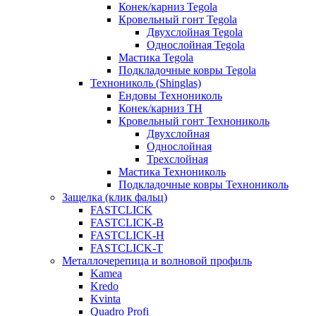
Конек/карниз Tegola
Кровельный гонт Tegola
Двухслойная Tegola
Однослойная Tegola
Мастика Tegola
Подкладочные ковры Tegola
Технониколь (Shinglas)
Ендовы Технониколь
Конек/карниз ТН
Кровельный гонт Технониколь
Двухслойная
Однослойная
Трехслойная
Мастика Технониколь
Подкладочные ковры Технониколь
Защелка (клик фальц)
FASTCLICK
FASTCLICK-B
FASTCLICK-H
FASTCLICK-T
Металлочерепица и волновой профиль
Kamea
Kredo
Kvinta
Quadro Profi