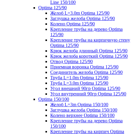
Line 150/100
Optima 125/90
Желоб L=3.0m Optima 125/90
Заглушка желоба Optima 125/90
Колено Optima 125/90
Крепление трубы на дерево Optima
125/90
Крепление трубы на кирпичную стену
Optima 125/90
Крюк желоба длинный Optima 125/90
Крюк желоба короткий Optima 125/90
Отвод Optima 125/90
Приемная воронка Optima 125/90
Соединитель желоба Optima 125/90
Труба L=1.0m Optima 125/90
Труба L=3.0m Optima 125/90
Угол внешний 90гр Optima 125/90
Угол внутренний 90гр Optima 125/90
Optima 150/100
Желоб L=3m Optima 150/100
Заглушка желоба Optima 150/100
Колено верхнее Optima 150/100
Крепление трубы на дерево Optima
150/100
Крепление трубы на кирпич Optima