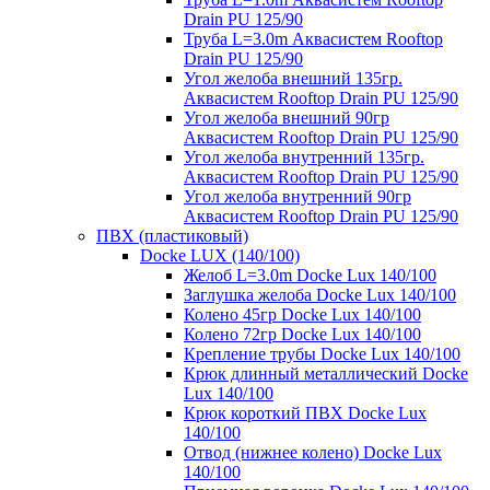
Drain PU 125/90
Труба L=3.0m Аквасистем Rooftop
Drain PU 125/90
Угол желоба внешний 135гр.
Аквасистем Rooftop Drain PU 125/90
Угол желоба внешний 90гр
Аквасистем Rooftop Drain PU 125/90
Угол желоба внутренний 135гр.
Аквасистем Rooftop Drain PU 125/90
Угол желоба внутренний 90гр
Аквасистем Rooftop Drain PU 125/90
ПВХ (пластиковый)
Docke LUX (140/100)
Желоб L=3.0m Docke Lux 140/100
Заглушка желоба Docke Lux 140/100
Колено 45гр Docke Lux 140/100
Колено 72гр Docke Lux 140/100
Крепление трубы Docke Lux 140/100
Крюк длинный металлический Docke
Lux 140/100
Крюк короткий ПВХ Docke Lux
140/100
Отвод (нижнее колено) Docke Lux
140/100