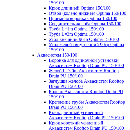
150/100
Крюк длинный Optima 150/100
Отвод (колено нижнее) Optima 150/100
Приемная воронка Optima 150/100
Соединитель желоба Optima 150/100
Труба L=1m Optima 150/100
Труба L=3m Optima 150/100
Угол внешний 90гр Optima 150/100
Угол желоба внутренний 90гр Optima
150/100
Аквасистем 150/100
Воронка для одиночной установки
Аквасистем Rooftop Drain PU 150/100
Желоб L=3.0m Аквасистем Rooftop
Drain PU 150/100
Заглушка желоба Аквасистем Rooftop
Drain PU 150/100
Колено Аквасистем Rooftop Drain PU
150/100
Крепление трубы Аквасистем Rooftop
Drain PU 150/100
Крюк длинный усиленный
Аквасистем Rooftop Drain PU 150/100
Крюк короткий усиленный
Аквасистем Rooftop Drain PU 150/100