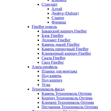
Стандарт
Алтай
Дюфур (Dufour)
Сланец
Флемиш
FineBer цоколь
Баварский кирпич FineBer
Блок FineBer
Доломит FineBer
Камень дикий FineBer
Камень природный FineBer
Клинкерный кирпич FineBer
Скала FineBer
Скол FineBer
Альта-профиль
Планки для монтажа
Под камень
Под кирпич
Углы
Технониколь фасад
Камень Технониколь Оптима
Кирпич Технониколь Оптима
Клинкер Технониколь Оптима
Песчанник Технониколь Оптима