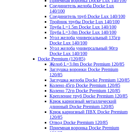
Приемная воронка Docke Lux 140/100
Соединитель желоба Docke Lux
140/100
Соединитель труб Docke Lux 140/100
Тройник трубы Docke Lux 140/100
Труба L=1.5m Docke Lux 140/100
Труба L=3,0m Docke Lux 140/100
Угол желоба универсальный 135гр
Docke Lux 140/100
Угол желоба универсальный 90гр
Docke Lux 140/100
Docke Premium (120/85)
Желоб L=3.0m Docke Premium 120/85
Заглушка воронки Docke Premium
120/85
Заглушка желоба Docke Premium 120/85
Колено 45гр Docke Premium 120/85
Колено 72гр Docke Premium 120/85
Крепление труб Docke Premium 120/85
Крюк карнизный металлический
длинный Docke Premium 120/85
Крюк карнизный ПВХ Docke Premium
120/85
Отвод Docke Premium 120/85
Приемная воронка Docke Premium