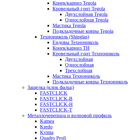
Конек/карниз Tegola
Кровельный гонт Tegola
Двухслойная Tegola
Однослойная Tegola
Мастика Tegola
Подкладочные ковры Tegola
Технониколь (Shinglas)
Ендовы Технониколь
Конек/карниз ТН
Кровельный гонт Технониколь
Двухслойная
Однослойная
Трехслойная
Мастика Технониколь
Подкладочные ковры Технониколь
Защелка (клик фальц)
FASTCLICK
FASTCLICK-B
FASTCLICK-H
FASTCLICK-T
Металлочерепица и волновой профиль
Kamea
Kredo
Kvinta
Quadro Profi