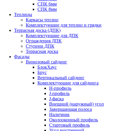
СПК 6мм
СПК 8мм
Теплицы
Каркасы теплиц
Комплектующие для теплиц и грядки
Террасная доска (ДПК)
Комплектующие для ДПК
Ограждения ДПК
Ступени ДПК
Террасная доска
Фасады
Виниловый сайдинг
БлокХаус
Брус
Вертикальный сайдинг
Комплектующие для сайдинга
H-профиль
J-профиль
J-фаска
Внешний (наружный) угол
Завершающая полоса
Наличник
Околооконный профиль
Стартовый профиль
Угол внутренний