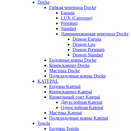
Docke
Гибкая черепица Docke
Eurasia
LUX (Саппоро)
Premium
Standart
Ламинированная черепица Docke
Dragon Europa
Dragon Lux
Dragon Premium
Dragon Standart
Ендовные ковры Docke
Конек/карниз Docke
Мастика Docke
Подкладочные ковры Docke
KATEPAL
Ендовы Katepal
Конек/карниз Katepal
Кровельный гонт Katepal
Двухслойная Katepal
Однослойная Katepal
Мастика Katepal
Подкладочные ковры Katepal
Tegola
Ендовы Tegola