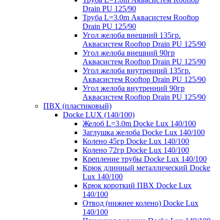
Drain PU 125/90
Труба L=3.0m Аквасистем Rooftop
Drain PU 125/90
Угол желоба внешний 135гр.
Аквасистем Rooftop Drain PU 125/90
Угол желоба внешний 90гр
Аквасистем Rooftop Drain PU 125/90
Угол желоба внутренний 135гр.
Аквасистем Rooftop Drain PU 125/90
Угол желоба внутренний 90гр
Аквасистем Rooftop Drain PU 125/90
ПВХ (пластиковый)
Docke LUX (140/100)
Желоб L=3.0m Docke Lux 140/100
Заглушка желоба Docke Lux 140/100
Колено 45гр Docke Lux 140/100
Колено 72гр Docke Lux 140/100
Крепление трубы Docke Lux 140/100
Крюк длинный металлический Docke
Lux 140/100
Крюк короткий ПВХ Docke Lux
140/100
Отвод (нижнее колено) Docke Lux
140/100