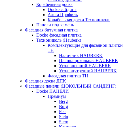
Корабельная доска
Docke сайдинг
Альта Профиль
Корабельная доска Технониколь
Панели под камень
Фасадная битумная плитка
Docke фасадная плитка
Технониколь (Hauberk)
Комплектующие для фасадной плитки
ТН
Наличник HAUBERK
Планка цокольная HAUBERK
Угол внешний HAUBERK
Угол внутренний HAUBERK
Фасадная плитка ТН
Фасадная доска ДПК
Фасадные панели (ЦОКОЛЬНЫЙ САЙДИНГ)
Docke ПАНЕЛИ
Премиум
Berg
Burg
Fels
Stein
Stern
Клинкер