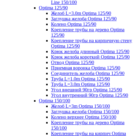
Line 150/100
Optima 125/90
Желоб L=3.0m Optima 125/90
Заглушка желоба Optima 125/90
Колено Optima 125/90
Крепление трубы на дерево Optima
125/90
Крепление трубы на кирпичную стену
Optima 125/90
Крюк желоба длинный Optima 125/90
Крюк желоба короткий Optima 125/90
Отвод Optima 125/90
Приемная воронка Optima 125/90
Соединитель желоба Optima 125/90
Труба L=1.0m Optima 125/90
Труба L=3.0m Optima 125/90
Угол внешний 90гр Optima 125/90
Угол внутренний 90гр Optima 125/90
Optima 150/100
Желоб L=3m Optima 150/100
Заглушка желоба Optima 150/100
Колено верхнее Optima 150/100
Крепление трубы на дерево Optima
150/100
Крепление трубы на кирпич Optima