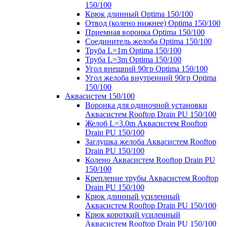
150/100
Крюк длинный Optima 150/100
Отвод (колено нижнее) Optima 150/100
Приемная воронка Optima 150/100
Соединитель желоба Optima 150/100
Труба L=1m Optima 150/100
Труба L=3m Optima 150/100
Угол внешний 90гр Optima 150/100
Угол желоба внутренний 90гр Optima
150/100
Аквасистем 150/100
Воронка для одиночной установки
Аквасистем Rooftop Drain PU 150/100
Желоб L=3.0m Аквасистем Rooftop
Drain PU 150/100
Заглушка желоба Аквасистем Rooftop
Drain PU 150/100
Колено Аквасистем Rooftop Drain PU
150/100
Крепление трубы Аквасистем Rooftop
Drain PU 150/100
Крюк длинный усиленный
Аквасистем Rooftop Drain PU 150/100
Крюк короткий усиленный
Аквасистем Rooftop Drain PU 150/100