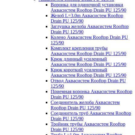
Воронка для одиночной установки
Аквасистем Rooftop Drain PU 125/90
Желоб L=3.0m Аквасистем Rooftop
Drain PU 125/90
Заглушка желоба Аквасистем Rooftop
Drain PU 125/90
Колено Аквасистем Rooftop Drain PU
125/90
Комплект крепления трубы
Аквасистем Rooftop Drain PU 125/90
Крюк длинный усиленный
Аквасистем Rooftop Drain PU 125/90
Крюк короткий усиленный
Аквасистем Rooftop Drain PU 125/90
Отвод Аквасистем Rooftop Drain PU
125/90
Приемная воронка Аквасистем Rooftop
Drain PU 125/90
Соединитель желоба Аквасистем
Rooftop Drain PU 125/90
Соединитель труб Аквасистем Rooftop
Drain PU 125/90
Тройник трубы Аквасистем Rooftop
Drain PU 125/90
Труба L=1.0m Аквасистем Rooftop