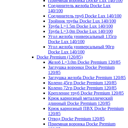
Приемная воронка Docke Lux 140/100
Соединитель желоба Docke Lux
140/100
Соединитель труб Docke Lux 140/100
Тройник трубы Docke Lux 140/100
Труба L=1.5m Docke Lux 140/100
Труба L=3,0m Docke Lux 140/100
Угол желоба универсальный 135гр
Docke Lux 140/100
Угол желоба универсальный 90гр
Docke Lux 140/100
Docke Premium (120/85)
Желоб L=3.0m Docke Premium 120/85
Заглушка воронки Docke Premium
120/85
Заглушка желоба Docke Premium 120/85
Колено 45гр Docke Premium 120/85
Колено 72гр Docke Premium 120/85
Крепление труб Docke Premium 120/85
Крюк карнизный металлический
длинный Docke Premium 120/85
Крюк карнизный ПВХ Docke Premium
120/85
Отвод Docke Premium 120/85
Приемная воронка Docke Premium