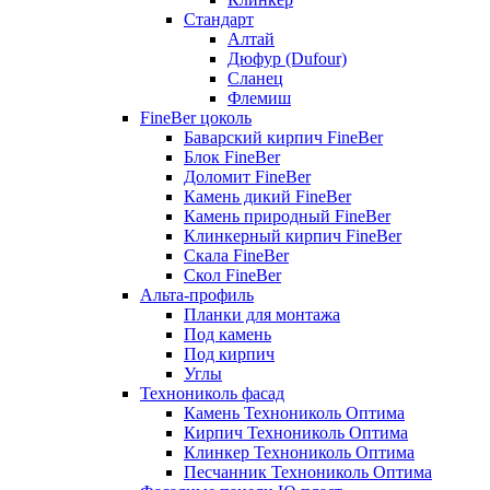
Стандарт
Алтай
Дюфур (Dufour)
Сланец
Флемиш
FineBer цоколь
Баварский кирпич FineBer
Блок FineBer
Доломит FineBer
Камень дикий FineBer
Камень природный FineBer
Клинкерный кирпич FineBer
Скала FineBer
Скол FineBer
Альта-профиль
Планки для монтажа
Под камень
Под кирпич
Углы
Технониколь фасад
Камень Технониколь Оптима
Кирпич Технониколь Оптима
Клинкер Технониколь Оптима
Песчанник Технониколь Оптима