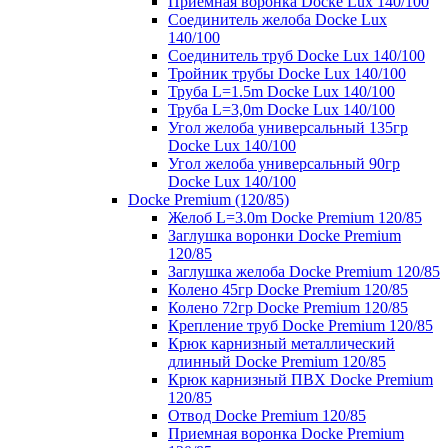
Приемная воронка Docke Lux 140/100
Соединитель желоба Docke Lux
140/100
Соединитель труб Docke Lux 140/100
Тройник трубы Docke Lux 140/100
Труба L=1.5m Docke Lux 140/100
Труба L=3,0m Docke Lux 140/100
Угол желоба универсальный 135гр
Docke Lux 140/100
Угол желоба универсальный 90гр
Docke Lux 140/100
Docke Premium (120/85)
Желоб L=3.0m Docke Premium 120/85
Заглушка воронки Docke Premium
120/85
Заглушка желоба Docke Premium 120/85
Колено 45гр Docke Premium 120/85
Колено 72гр Docke Premium 120/85
Крепление труб Docke Premium 120/85
Крюк карнизный металлический
длинный Docke Premium 120/85
Крюк карнизный ПВХ Docke Premium
120/85
Отвод Docke Premium 120/85
Приемная воронка Docke Premium