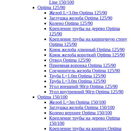
Line 150/100
Optima 125/90
Желоб L=3.0m Optima 125/90
Заглушка желоба Optima 125/90
Колено Optima 125/90
Крепление трубы на дерево Optima
125/90
Крепление трубы на кирпичную стену
Optima 125/90
Крюк желоба длинный Optima 125/90
Крюк желоба короткий Optima 125/90
Отвод Optima 125/90
Приемная воронка Optima 125/90
Соединитель желоба Optima 125/90
Труба L=1.0m Optima 125/90
Труба L=3.0m Optima 125/90
Угол внешний 90гр Optima 125/90
Угол внутренний 90гр Optima 125/90
Optima 150/100
Желоб L=3m Optima 150/100
Заглушка желоба Optima 150/100
Колено верхнее Optima 150/100
Крепление трубы на дерево Optima
150/100
Крепление трубы на кирпич Optima