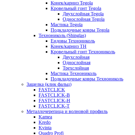
Конек/карниз Tegola
Кровельный гонт Tegola
Двухслойная Tegola
Однослойная Tegola
Мастика Tegola
Подкладочные ковры Tegola
Технониколь (Shinglas)
Ендовы Технониколь
Конек/карниз ТН
Кровельный гонт Технониколь
Двухслойная
Однослойная
Трехслойная
Мастика Технониколь
Подкладочные ковры Технониколь
Защелка (клик фальц)
FASTCLICK
FASTCLICK-B
FASTCLICK-H
FASTCLICK-T
Металлочерепица и волновой профиль
Kamea
Kredo
Kvinta
Quadro Profi