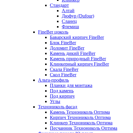
Стандарт
Алтай
Дюфур (Dufour)
Сланец
Флемиш
FineBer цоколь
Баварский кирпич FineBer
Блок FineBer
Доломит FineBer
Камень дикий FineBer
Камень природный FineBer
Клинкерный кирпич FineBer
Скала FineBer
Скол FineBer
Альта-профиль
Планки для монтажа
Под камень
Под кирпич
Углы
Технониколь фасад
Камень Технониколь Оптима
Кирпич Технониколь Оптима
Клинкер Технониколь Оптима
Песчанник Технониколь Оптима