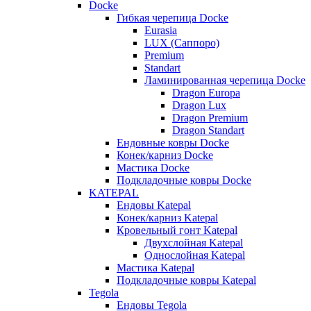
Docke
Гибкая черепица Docke
Eurasia
LUX (Саппоро)
Premium
Standart
Ламинированная черепица Docke
Dragon Europa
Dragon Lux
Dragon Premium
Dragon Standart
Ендовные ковры Docke
Конек/карниз Docke
Мастика Docke
Подкладочные ковры Docke
KATEPAL
Ендовы Katepal
Конек/карниз Katepal
Кровельный гонт Katepal
Двухслойная Katepal
Однослойная Katepal
Мастика Katepal
Подкладочные ковры Katepal
Tegola
Ендовы Tegola