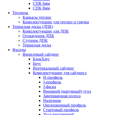
СПК 6мм
СПК 8мм
Теплицы
Каркасы теплиц
Комплектующие для теплиц и грядки
Террасная доска (ДПК)
Комплектующие для ДПК
Ограждения ДПК
Ступени ДПК
Террасная доска
Фасады
Виниловый сайдинг
БлокХаус
Брус
Вертикальный сайдинг
Комплектующие для сайдинга
H-профиль
J-профиль
J-фаска
Внешний (наружный) угол
Завершающая полоса
Наличник
Околооконный профиль
Стартовый профиль
Угол внутренний