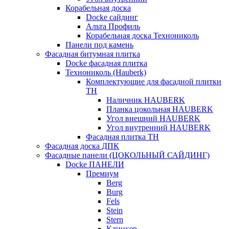
Корабельная доска
Docke сайдинг
Альта Профиль
Корабельная доска Технониколь
Панели под камень
Фасадная битумная плитка
Docke фасадная плитка
Технониколь (Hauberk)
Комплектующие для фасадной плитки
ТН
Наличник HAUBERK
Планка цокольная HAUBERK
Угол внешний HAUBERK
Угол внутренний HAUBERK
Фасадная плитка ТН
Фасадная доска ДПК
Фасадные панели (ЦОКОЛЬНЫЙ САЙДИНГ)
Docke ПАНЕЛИ
Премиум
Berg
Burg
Fels
Stein
Stern
Клинкер