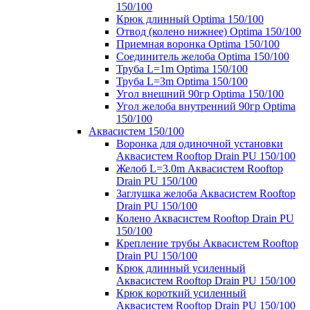
150/100
Крюк длинный Optima 150/100
Отвод (колено нижнее) Optima 150/100
Приемная воронка Optima 150/100
Соединитель желоба Optima 150/100
Труба L=1m Optima 150/100
Труба L=3m Optima 150/100
Угол внешний 90гр Optima 150/100
Угол желоба внутренний 90гр Optima
150/100
Аквасистем 150/100
Воронка для одиночной установки
Аквасистем Rooftop Drain PU 150/100
Желоб L=3.0m Аквасистем Rooftop
Drain PU 150/100
Заглушка желоба Аквасистем Rooftop
Drain PU 150/100
Колено Аквасистем Rooftop Drain PU
150/100
Крепление трубы Аквасистем Rooftop
Drain PU 150/100
Крюк длинный усиленный
Аквасистем Rooftop Drain PU 150/100
Крюк короткий усиленный
Аквасистем Rooftop Drain PU 150/100