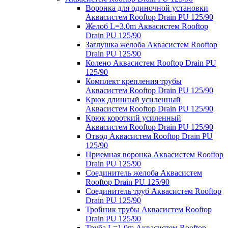
Воронка для одиночной установки
Аквасистем Rooftop Drain PU 125/90
Желоб L=3.0m Аквасистем Rooftop
Drain PU 125/90
Заглушка желоба Аквасистем Rooftop
Drain PU 125/90
Колено Аквасистем Rooftop Drain PU
125/90
Комплект крепления трубы
Аквасистем Rooftop Drain PU 125/90
Крюк длинный усиленный
Аквасистем Rooftop Drain PU 125/90
Крюк короткий усиленный
Аквасистем Rooftop Drain PU 125/90
Отвод Аквасистем Rooftop Drain PU
125/90
Приемная воронка Аквасистем Rooftop
Drain PU 125/90
Соединитель желоба Аквасистем
Rooftop Drain PU 125/90
Соединитель труб Аквасистем Rooftop
Drain PU 125/90
Тройник трубы Аквасистем Rooftop
Drain PU 125/90
Труба L=1.0m Аквасистем Rooftop