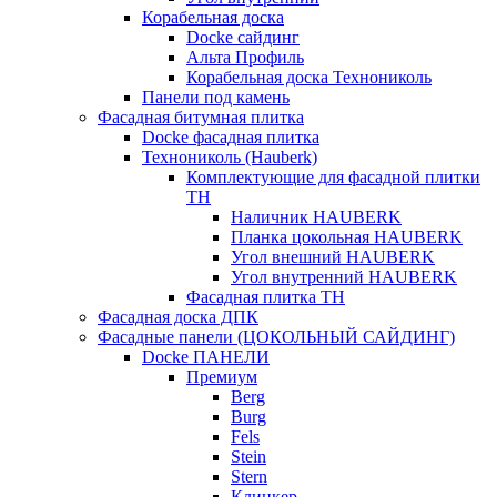
Корабельная доска
Docke сайдинг
Альта Профиль
Корабельная доска Технониколь
Панели под камень
Фасадная битумная плитка
Docke фасадная плитка
Технониколь (Hauberk)
Комплектующие для фасадной плитки
ТН
Наличник HAUBERK
Планка цокольная HAUBERK
Угол внешний HAUBERK
Угол внутренний HAUBERK
Фасадная плитка ТН
Фасадная доска ДПК
Фасадные панели (ЦОКОЛЬНЫЙ САЙДИНГ)
Docke ПАНЕЛИ
Премиум
Berg
Burg
Fels
Stein
Stern
Клинкер