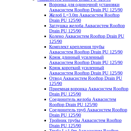
Воронка для одиночной установки
Аквасистем Rooftop Drain PU 125/90
Желоб L=3.0m Аквасистем Rooftop
Drain PU 125/90
Заглушка желоба Аквасистем Rooftop
Drain PU 125/90
Колено Аквасистем Rooftop Drain PU
125/90
Комплект крепления трубы
Аквасистем Rooftop Drain PU 125/90
Крюк длинный усиленный
Аквасистем Rooftop Drain PU 125/90
Крюк короткий усиленный
Аквасистем Rooftop Drain PU 125/90
Отвод Аквасистем Rooftop Drain PU
125/90
Приемная воронка Аквасистем Rooftop
Drain PU 125/90
Соединитель желоба Аквасистем
Rooftop Drain PU 125/90
Соединитель труб Аквасистем Rooftop
Drain PU 125/90
Тройник трубы Аквасистем Rooftop
Drain PU 125/90
Труба L=1.0m Аквасистем Rooftop