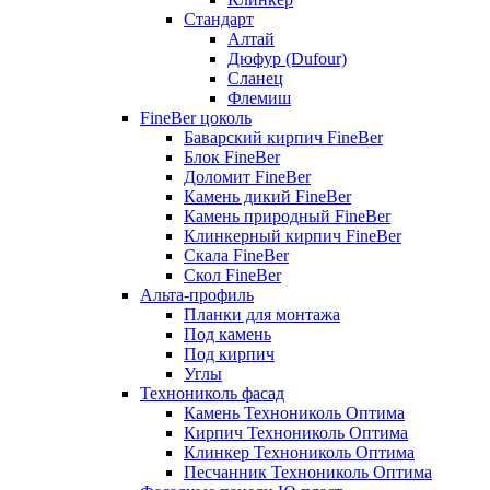
Стандарт
Алтай
Дюфур (Dufour)
Сланец
Флемиш
FineBer цоколь
Баварский кирпич FineBer
Блок FineBer
Доломит FineBer
Камень дикий FineBer
Камень природный FineBer
Клинкерный кирпич FineBer
Скала FineBer
Скол FineBer
Альта-профиль
Планки для монтажа
Под камень
Под кирпич
Углы
Технониколь фасад
Камень Технониколь Оптима
Кирпич Технониколь Оптима
Клинкер Технониколь Оптима
Песчанник Технониколь Оптима