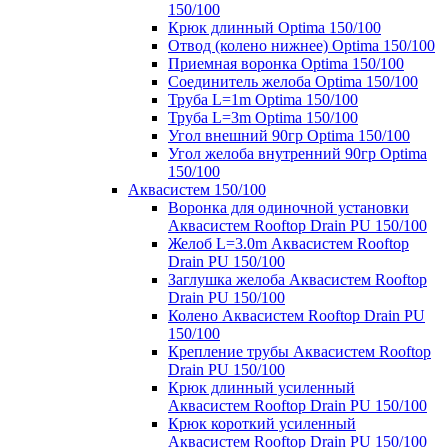
150/100
Крюк длинный Optima 150/100
Отвод (колено нижнее) Optima 150/100
Приемная воронка Optima 150/100
Соединитель желоба Optima 150/100
Труба L=1m Optima 150/100
Труба L=3m Optima 150/100
Угол внешний 90гр Optima 150/100
Угол желоба внутренний 90гр Optima
150/100
Аквасистем 150/100
Воронка для одиночной установки
Аквасистем Rooftop Drain PU 150/100
Желоб L=3.0m Аквасистем Rooftop
Drain PU 150/100
Заглушка желоба Аквасистем Rooftop
Drain PU 150/100
Колено Аквасистем Rooftop Drain PU
150/100
Крепление трубы Аквасистем Rooftop
Drain PU 150/100
Крюк длинный усиленный
Аквасистем Rooftop Drain PU 150/100
Крюк короткий усиленный
Аквасистем Rooftop Drain PU 150/100