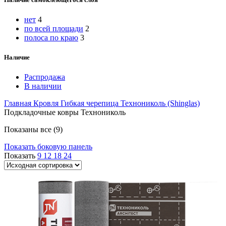
нет
4
по всей площади
2
полоса по краю
3
Наличие
Распродажа
В наличии
Главная
Кровля
Гибкая черепица
Технониколь (Shinglas)
Подкладочные ковры Технониколь
Показаны все (9)
Показать боковую панель
Показать
9
12
18
24