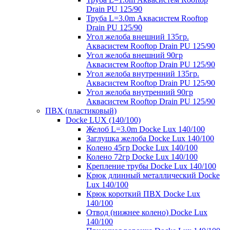
Drain PU 125/90
Труба L=3.0m Аквасистем Rooftop
Drain PU 125/90
Угол желоба внешний 135гр.
Аквасистем Rooftop Drain PU 125/90
Угол желоба внешний 90гр
Аквасистем Rooftop Drain PU 125/90
Угол желоба внутренний 135гр.
Аквасистем Rooftop Drain PU 125/90
Угол желоба внутренний 90гр
Аквасистем Rooftop Drain PU 125/90
ПВХ (пластиковый)
Docke LUX (140/100)
Желоб L=3.0m Docke Lux 140/100
Заглушка желоба Docke Lux 140/100
Колено 45гр Docke Lux 140/100
Колено 72гр Docke Lux 140/100
Крепление трубы Docke Lux 140/100
Крюк длинный металлический Docke
Lux 140/100
Крюк короткий ПВХ Docke Lux
140/100
Отвод (нижнее колено) Docke Lux
140/100