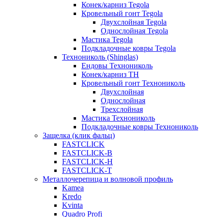
Конек/карниз Tegola
Кровельный гонт Tegola
Двухслойная Tegola
Однослойная Tegola
Мастика Tegola
Подкладочные ковры Tegola
Технониколь (Shinglas)
Ендовы Технониколь
Конек/карниз ТН
Кровельный гонт Технониколь
Двухслойная
Однослойная
Трехслойная
Мастика Технониколь
Подкладочные ковры Технониколь
Защелка (клик фальц)
FASTCLICK
FASTCLICK-B
FASTCLICK-H
FASTCLICK-T
Металлочерепица и волновой профиль
Kamea
Kredo
Kvinta
Quadro Profi