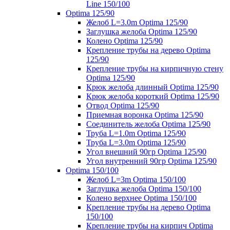
Line 150/100
Optima 125/90
Желоб L=3.0m Optima 125/90
Заглушка желоба Optima 125/90
Колено Optima 125/90
Крепление трубы на дерево Optima
125/90
Крепление трубы на кирпичную стену
Optima 125/90
Крюк желоба длинный Optima 125/90
Крюк желоба короткий Optima 125/90
Отвод Optima 125/90
Приемная воронка Optima 125/90
Соединитель желоба Optima 125/90
Труба L=1.0m Optima 125/90
Труба L=3.0m Optima 125/90
Угол внешний 90гр Optima 125/90
Угол внутренний 90гр Optima 125/90
Optima 150/100
Желоб L=3m Optima 150/100
Заглушка желоба Optima 150/100
Колено верхнее Optima 150/100
Крепление трубы на дерево Optima
150/100
Крепление трубы на кирпич Optima