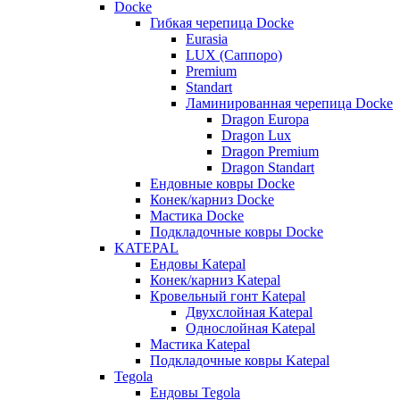
Docke
Гибкая черепица Docke
Eurasia
LUX (Саппоро)
Premium
Standart
Ламинированная черепица Docke
Dragon Europa
Dragon Lux
Dragon Premium
Dragon Standart
Ендовные ковры Docke
Конек/карниз Docke
Мастика Docke
Подкладочные ковры Docke
KATEPAL
Ендовы Katepal
Конек/карниз Katepal
Кровельный гонт Katepal
Двухслойная Katepal
Однослойная Katepal
Мастика Katepal
Подкладочные ковры Katepal
Tegola
Ендовы Tegola