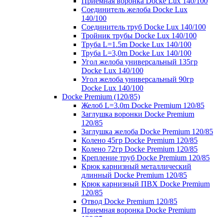
Приемная воронка Docke Lux 140/100
Соединитель желоба Docke Lux
140/100
Соединитель труб Docke Lux 140/100
Тройник трубы Docke Lux 140/100
Труба L=1.5m Docke Lux 140/100
Труба L=3,0m Docke Lux 140/100
Угол желоба универсальный 135гр
Docke Lux 140/100
Угол желоба универсальный 90гр
Docke Lux 140/100
Docke Premium (120/85)
Желоб L=3.0m Docke Premium 120/85
Заглушка воронки Docke Premium
120/85
Заглушка желоба Docke Premium 120/85
Колено 45гр Docke Premium 120/85
Колено 72гр Docke Premium 120/85
Крепление труб Docke Premium 120/85
Крюк карнизный металлический
длинный Docke Premium 120/85
Крюк карнизный ПВХ Docke Premium
120/85
Отвод Docke Premium 120/85
Приемная воронка Docke Premium