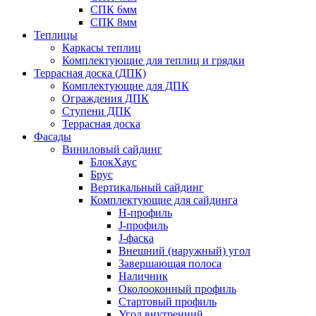
СПК 6мм
СПК 8мм
Теплицы
Каркасы теплиц
Комплектующие для теплиц и грядки
Террасная доска (ДПК)
Комплектующие для ДПК
Ограждения ДПК
Ступени ДПК
Террасная доска
Фасады
Виниловый сайдинг
БлокХаус
Брус
Вертикальный сайдинг
Комплектующие для сайдинга
H-профиль
J-профиль
J-фаска
Внешний (наружный) угол
Завершающая полоса
Наличник
Околооконный профиль
Стартовый профиль
Угол внутренний