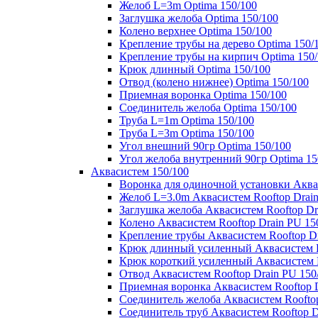
Желоб L=3m Optima 150/100
Заглушка желоба Optima 150/100
Колено верхнее Optima 150/100
Крепление трубы на дерево Optima 150/
Крепление трубы на кирпич Optima 150
Крюк длинный Optima 150/100
Отвод (колено нижнее) Optima 150/100
Приемная воронка Optima 150/100
Соединитель желоба Optima 150/100
Труба L=1m Optima 150/100
Труба L=3m Optima 150/100
Угол внешний 90гр Optima 150/100
Угол желоба внутренний 90гр Optima 15
Аквасистем 150/100
Воронка для одиночной установки Аквас
Желоб L=3.0m Аквасистем Rooftop Drain
Заглушка желоба Аквасистем Rooftop Dr
Колено Аквасистем Rooftop Drain PU 15
Крепление трубы Аквасистем Rooftop Dr
Крюк длинный усиленный Аквасистем Ro
Крюк короткий усиленный Аквасистем R
Отвод Аквасистем Rooftop Drain PU 150
Приемная воронка Аквасистем Rooftop D
Соединитель желоба Аквасистем Rooftop
Соединитель труб Аквасистем Rooftop D