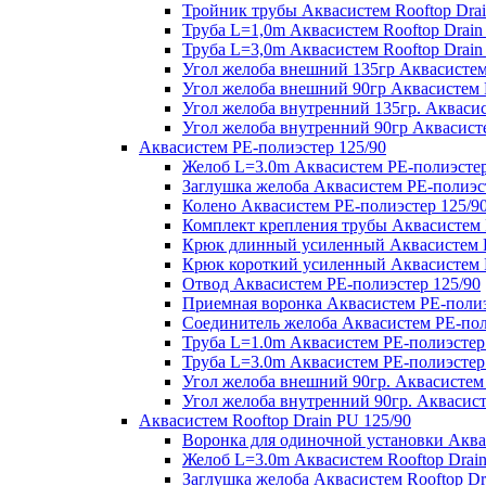
Тройник трубы Аквасистем Rooftop Drai
Труба L=1,0m Аквасистем Rooftop Drain
Труба L=3,0m Аквасистем Rooftop Drain
Угол желоба внешний 135гр Аквасистем 
Угол желоба внешний 90гр Аквасистем R
Угол желоба внутренний 135гр. Аквасис
Угол желоба внутренний 90гр Аквасисте
Аквасистем PE-полиэстер 125/90
Желоб L=3.0m Аквасистем PE-полиэстер
Заглушка желоба Аквасистем PE-полиэс
Колено Аквасистем PE-полиэстер 125/9
Комплект крепления трубы Аквасистем 
Крюк длинный усиленный Аквасистем P
Крюк короткий усиленный Аквасистем P
Отвод Аквасистем РЕ-полиэстер 125/90
Приемная воронка Аквасистем PE-полиэ
Соединитель желоба Аквасистем PE-пол
Труба L=1.0m Аквасистем PE-полиэстер
Труба L=3.0m Аквасистем PE-полиэстер
Угол желоба внешний 90гр. Аквасистем
Угол желоба внутренний 90гр. Аквасист
Аквасистем Rooftop Drain PU 125/90
Воронка для одиночной установки Аквас
Желоб L=3.0m Аквасистем Rooftop Drain
Заглушка желоба Аквасистем Rooftop Dr