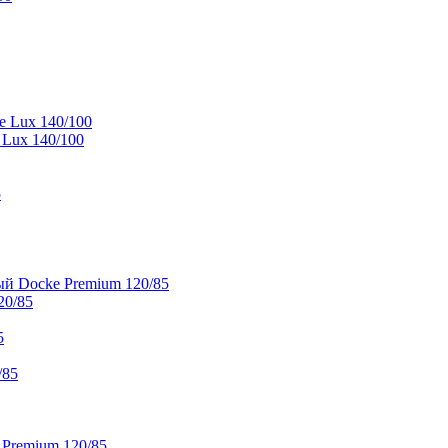
e Lux 140/100
 Lux 140/100
5
й Docke Premium 120/85
20/85
5
/85
 Premium 120/85