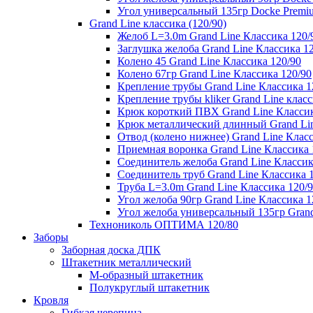
Угол универсальный 135гр Docke Premi
Grand Line классика (120/90)
Желоб L=3.0m Grand Line Классика 120/
Заглушка желоба Grand Line Классика 1
Колено 45 Grand Line Классика 120/90
Колено 67гр Grand Line Классика 120/90
Крепление трубы Grand Line Классика 1
Крепление трубы kliker Grand Line класс
Крюк короткий ПВХ Grand Line Классик
Крюк металлический длинный Grand Lin
Отвод (колено нижнее) Grand Line Класс
Приемная воронка Grand Line Классика 
Соединитель желоба Grand Line Классик
Соединитель труб Grand Line Классика 
Труба L=3.0m Grand Line Классика 120/
Угол желоба 90гр Grand Line Классика 1
Угол желоба универсальный 135гр Grand
Технониколь ОПТИМА 120/80
Заборы
Заборная доска ДПК
Штакетник металлический
М-образный штакетник
Полукруглый штакетник
Кровля
Гибкая черепица