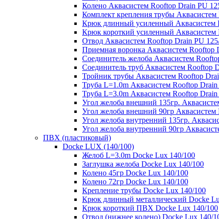
Колено Аквасистем Rooftop Drain PU 12
Комплект крепления трубы Аквасистем R
Крюк длинный усиленный Аквасистем Ro
Крюк короткий усиленный Аквасистем R
Отвод Аквасистем Rooftop Drain PU 125
Приемная воронка Аквасистем Rooftop D
Соединитель желоба Аквасистем Rooftop
Соединитель труб Аквасистем Rooftop D
Тройник трубы Аквасистем Rooftop Drai
Труба L=1.0m Аквасистем Rooftop Drain
Труба L=3.0m Аквасистем Rooftop Drain
Угол желоба внешний 135гр. Аквасистем
Угол желоба внешний 90гр Аквасистем R
Угол желоба внутренний 135гр. Аквасис
Угол желоба внутренний 90гр Аквасисте
ПВХ (пластиковый)
Docke LUX (140/100)
Желоб L=3.0m Docke Lux 140/100
Заглушка желоба Docke Lux 140/100
Колено 45гр Docke Lux 140/100
Колено 72гр Docke Lux 140/100
Крепление трубы Docke Lux 140/100
Крюк длинный металлический Docke Lu
Крюк короткий ПВХ Docke Lux 140/100
Отвод (нижнее колено) Docke Lux 140/1