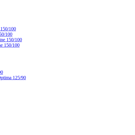
 150/100
50/100
ne 150/100
e 150/100
90
ptima 125/90