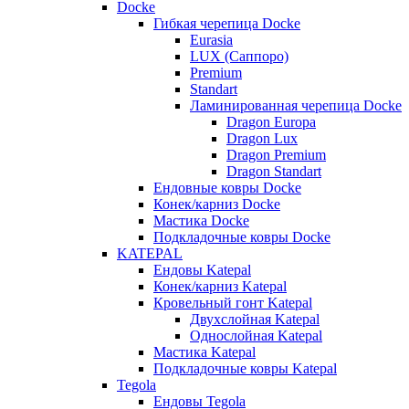
Docke
Гибкая черепица Docke
Eurasia
LUX (Саппоро)
Premium
Standart
Ламинированная черепица Docke
Dragon Europa
Dragon Lux
Dragon Premium
Dragon Standart
Ендовные ковры Docke
Конек/карниз Docke
Мастика Docke
Подкладочные ковры Docke
KATEPAL
Ендовы Katepal
Конек/карниз Katepal
Кровельный гонт Katepal
Двухслойная Katepal
Однослойная Katepal
Мастика Katepal
Подкладочные ковры Katepal
Tegola
Ендовы Tegola