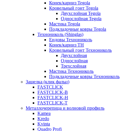
Конек/карниз Tegola
Кровельный гонт Tegola
Двухслойная Tegola
Однослойная Tegola
Мастика Tegola
Подкладочные ковры Tegola
Технониколь (Shinglas)
Ендовы Технониколь
Конек/карниз ТН
Кровельный гонт Технониколь
Двухслойная
Однослойная
Трехслойная
Мастика Технониколь
Подкладочные ковры Технониколь
Защелка (клик фальц)
FASTCLICK
FASTCLICK-B
FASTCLICK-H
FASTCLICK-T
Металлочерепица и волновой профиль
Kamea
Kredo
Kvinta
Quadro Profi