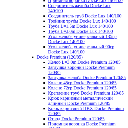
Приемная воронка Docke Lux 140/100
Соединитель желоба Docke Lux
140/100
Соединитель труб Docke Lux 140/100
Тройник трубы Docke Lux 140/100
Труба L=1.5m Docke Lux 140/100
Труба L=3,0m Docke Lux 140/100
Угол желоба универсальный 135гр
Docke Lux 140/100
Угол желоба универсальный 90гр
Docke Lux 140/100
Docke Premium (120/85)
Желоб L=3.0m Docke Premium 120/85
Заглушка воронки Docke Premium
120/85
Заглушка желоба Docke Premium 120/85
Колено 45гр Docke Premium 120/85
Колено 72гр Docke Premium 120/85
Крепление труб Docke Premium 120/85
Крюк карнизный металлический
длинный Docke Premium 120/85
Крюк карнизный ПВХ Docke Premium
120/85
Отвод Docke Premium 120/85
Приемная воронка Docke Premium