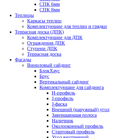
СПК 6мм
СПК 8мм
Теплицы
Каркасы теплиц
Комплектующие для теплиц и грядки
Террасная доска (ДПК)
Комплектующие для ДПК
Ограждения ДПК
Ступени ДПК
Террасная доска
Фасады
Виниловый сайдинг
БлокХаус
Брус
Вертикальный сайдинг
Комплектующие для сайдинга
H-профиль
J-профиль
J-фаска
Внешний (наружный) угол
Завершающая полоса
Наличник
Околооконный профиль
Стартовый профиль
Угол внутренний