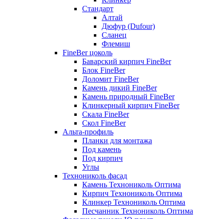
Стандарт
Алтай
Дюфур (Dufour)
Сланец
Флемиш
FineBer цоколь
Баварский кирпич FineBer
Блок FineBer
Доломит FineBer
Камень дикий FineBer
Камень природный FineBer
Клинкерный кирпич FineBer
Скала FineBer
Скол FineBer
Альта-профиль
Планки для монтажа
Под камень
Под кирпич
Углы
Технониколь фасад
Камень Технониколь Оптима
Кирпич Технониколь Оптима
Клинкер Технониколь Оптима
Песчанник Технониколь Оптима