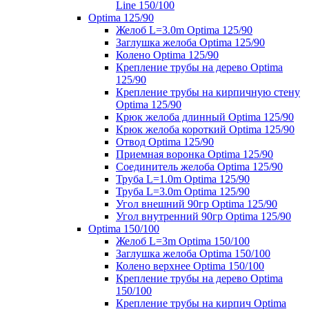
Line 150/100
Optima 125/90
Желоб L=3.0m Optima 125/90
Заглушка желоба Optima 125/90
Колено Optima 125/90
Крепление трубы на дерево Optima
125/90
Крепление трубы на кирпичную стену
Optima 125/90
Крюк желоба длинный Optima 125/90
Крюк желоба короткий Optima 125/90
Отвод Optima 125/90
Приемная воронка Optima 125/90
Соединитель желоба Optima 125/90
Труба L=1.0m Optima 125/90
Труба L=3.0m Optima 125/90
Угол внешний 90гр Optima 125/90
Угол внутренний 90гр Optima 125/90
Optima 150/100
Желоб L=3m Optima 150/100
Заглушка желоба Optima 150/100
Колено верхнее Optima 150/100
Крепление трубы на дерево Optima
150/100
Крепление трубы на кирпич Optima