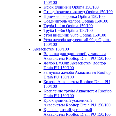
150/100
Крюк длинный Optima 150/100
Отвод (колено нижнее) Optima 150/100
Приемная воронка Optima 150/100
Соединитель желоба Optima 150/100
Труба L=1m Optima 150/100
Труба L=3m Optima 150/100
Угол внешний 90гр Optima 150/100
Угол желоба внутренний 90гр Optima
150/100
Аквасистем 150/100
Воронка для одиночной установки
Аквасистем Rooftop Drain PU 150/100
Желоб L=3.0m Аквасистем Rooftop
Drain PU 150/100
Заглушка желоба Аквасистем Rooftop
Drain PU 150/100
Колено Аквасистем Rooftop Drain PU
150/100
Крепление трубы Аквасистем Rooftop
Drain PU 150/100
Крюк длинный усиленный
Аквасистем Rooftop Drain PU 150/100
Крюк короткий усиленный
Аквасистем Rooftop Drain PU 150/100