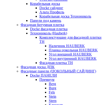
Корабельная доска
Docke сайдинг
Альта Профиль
Корабельная доска Технониколь
Панели под камень
Фасадная битумная плитка
Docke фасадная плитка
Технониколь (Hauberk)
Комплектующие для фасадной плитки
ТН
Наличник HAUBERK
Планка цокольная HAUBERK
Угол внешний HAUBERK
Угол внутренний HAUBERK
Фасадная плитка ТН
Фасадная доска ДПК
Фасадные панели (ЦОКОЛЬНЫЙ САЙДИНГ)
Docke ПАНЕЛИ
Премиум
Berg
Burg
Fels
Stein
Stern
Клинкер