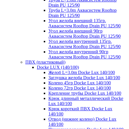
Drain PU 125/90
Труба L=3.0m Аквасистем Rooftop
Drain PU 125/90
Угол желоба внешний 135гр.
Аквасистем Rooftop Drain PU 125/90
Угол желоба внешний 90гр
Аквасистем Rooftop Drain PU 125/90
Угол желоба внутренний 135гр.
Аквасистем Rooftop Drain PU 125/90
Угол желоба внутренний 90гр
Аквасистем Rooftop Drain PU 125/90
ПВХ (пластиковый)
Docke LUX (140/100)
Желоб L=3.0m Docke Lux 140/100
Заглушка желоба Docke Lux 140/100
Колено 45гр Docke Lux 140/100
Колено 72гр Docke Lux 140/100
Крепление трубы Docke Lux 140/100
Крюк длинный металлический Docke
Lux 140/100
Крюк короткий ПВХ Docke Lux
140/100
Отвод (нижнее колено) Docke Lux
140/100