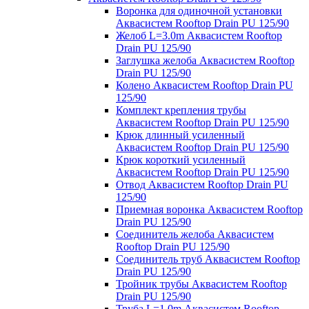
Воронка для одиночной установки
Аквасистем Rooftop Drain PU 125/90
Желоб L=3.0m Аквасистем Rooftop
Drain PU 125/90
Заглушка желоба Аквасистем Rooftop
Drain PU 125/90
Колено Аквасистем Rooftop Drain PU
125/90
Комплект крепления трубы
Аквасистем Rooftop Drain PU 125/90
Крюк длинный усиленный
Аквасистем Rooftop Drain PU 125/90
Крюк короткий усиленный
Аквасистем Rooftop Drain PU 125/90
Отвод Аквасистем Rooftop Drain PU
125/90
Приемная воронка Аквасистем Rooftop
Drain PU 125/90
Соединитель желоба Аквасистем
Rooftop Drain PU 125/90
Соединитель труб Аквасистем Rooftop
Drain PU 125/90
Тройник трубы Аквасистем Rooftop
Drain PU 125/90
Труба L=1.0m Аквасистем Rooftop