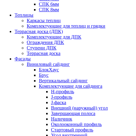
СПК 6мм
СПК 8мм
Теплицы
Каркасы теплиц
Комплектующие для теплиц и грядки
Террасная доска (ДПК)
Комплектующие для ДПК
Ограждения ДПК
Ступени ДПК
Террасная доска
Фасады
Виниловый сайдинг
БлокХаус
Брус
Вертикальный сайдинг
Комплектующие для сайдинга
H-профиль
J-профиль
J-фаска
Внешний (наружный) угол
Завершающая полоса
Наличник
Околооконный профиль
Стартовый профиль
Угол внутренний