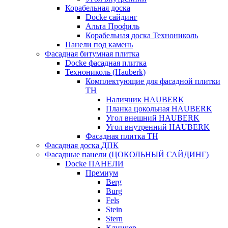
Корабельная доска
Docke сайдинг
Альта Профиль
Корабельная доска Технониколь
Панели под камень
Фасадная битумная плитка
Docke фасадная плитка
Технониколь (Hauberk)
Комплектующие для фасадной плитки
ТН
Наличник HAUBERK
Планка цокольная HAUBERK
Угол внешний HAUBERK
Угол внутренний HAUBERK
Фасадная плитка ТН
Фасадная доска ДПК
Фасадные панели (ЦОКОЛЬНЫЙ САЙДИНГ)
Docke ПАНЕЛИ
Премиум
Berg
Burg
Fels
Stein
Stern
Клинкер