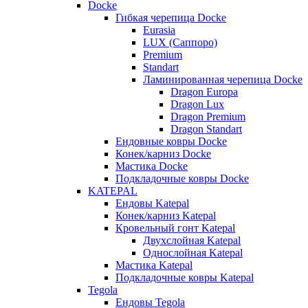
Docke
Гибкая черепица Docke
Eurasia
LUX (Саппоро)
Premium
Standart
Ламинированная черепица Docke
Dragon Europa
Dragon Lux
Dragon Premium
Dragon Standart
Ендовные ковры Docke
Конек/карниз Docke
Мастика Docke
Подкладочные ковры Docke
KATEPAL
Ендовы Katepal
Конек/карниз Katepal
Кровельный гонт Katepal
Двухслойная Katepal
Однослойная Katepal
Мастика Katepal
Подкладочные ковры Katepal
Tegola
Ендовы Tegola