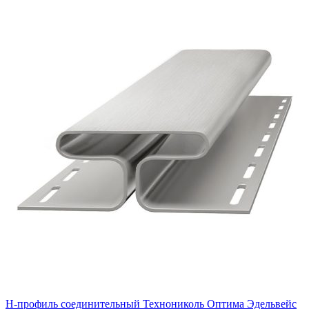
H-профиль соединительный Технониколь Оптима Эдельвейс