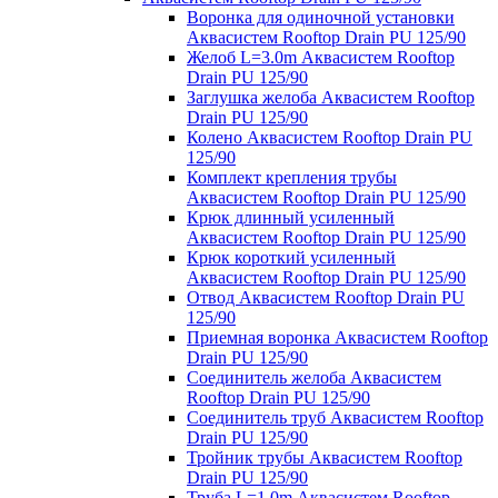
Воронка для одиночной установки
Аквасистем Rooftop Drain PU 125/90
Желоб L=3.0m Аквасистем Rooftop
Drain PU 125/90
Заглушка желоба Аквасистем Rooftop
Drain PU 125/90
Колено Аквасистем Rooftop Drain PU
125/90
Комплект крепления трубы
Аквасистем Rooftop Drain PU 125/90
Крюк длинный усиленный
Аквасистем Rooftop Drain PU 125/90
Крюк короткий усиленный
Аквасистем Rooftop Drain PU 125/90
Отвод Аквасистем Rooftop Drain PU
125/90
Приемная воронка Аквасистем Rooftop
Drain PU 125/90
Соединитель желоба Аквасистем
Rooftop Drain PU 125/90
Соединитель труб Аквасистем Rooftop
Drain PU 125/90
Тройник трубы Аквасистем Rooftop
Drain PU 125/90
Труба L=1.0m Аквасистем Rooftop