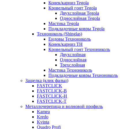
Конек/карниз Tegola
Кровельный гонт Tegola
Двухслойная Tegola
Однослойная Tegola
Мастика Tegola
Подкладочные ковры Tegola
Технониколь (Shinglas)
Ендовы Технониколь
Конек/карниз ТН
Кровельный гонт Технониколь
Двухслойная
Однослойная
Трехслойная
Мастика Технониколь
Подкладочные ковры Технониколь
Защелка (клик фальц)
FASTCLICK
FASTCLICK-B
FASTCLICK-H
FASTCLICK-T
Металлочерепица и волновой профиль
Kamea
Kredo
Kvinta
Quadro Profi