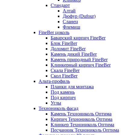
Стандарт
Алтай
Дюфур (Dufour)
Сланец
Флемиш
FineBer цоколь
Баварский кирпич FineBer
Блок FineBer
Доломит FineBer
Камень дикий FineBer
Камень природный FineBer
Клинкерный кирпич FineBer
Скала FineBer
Скол FineBer
Альта-профиль
Планки для монтажа
Под камень
Под кирпич
Углы
Технониколь фасад
Камень Технониколь Оптима
Кирпич Технониколь Оптима
Клинкер Технониколь Оптима
Песчанник Технониколь Оптима