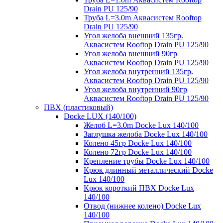
Drain PU 125/90
Труба L=3.0m Аквасистем Rooftop
Drain PU 125/90
Угол желоба внешний 135гр.
Аквасистем Rooftop Drain PU 125/90
Угол желоба внешний 90гр
Аквасистем Rooftop Drain PU 125/90
Угол желоба внутренний 135гр.
Аквасистем Rooftop Drain PU 125/90
Угол желоба внутренний 90гр
Аквасистем Rooftop Drain PU 125/90
ПВХ (пластиковый)
Docke LUX (140/100)
Желоб L=3.0m Docke Lux 140/100
Заглушка желоба Docke Lux 140/100
Колено 45гр Docke Lux 140/100
Колено 72гр Docke Lux 140/100
Крепление трубы Docke Lux 140/100
Крюк длинный металлический Docke
Lux 140/100
Крюк короткий ПВХ Docke Lux
140/100
Отвод (нижнее колено) Docke Lux
140/100