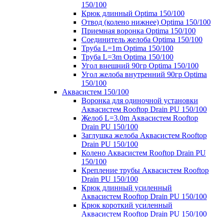
150/100
Крюк длинный Optima 150/100
Отвод (колено нижнее) Optima 150/100
Приемная воронка Optima 150/100
Соединитель желоба Optima 150/100
Труба L=1m Optima 150/100
Труба L=3m Optima 150/100
Угол внешний 90гр Optima 150/100
Угол желоба внутренний 90гр Optima
150/100
Аквасистем 150/100
Воронка для одиночной установки
Аквасистем Rooftop Drain PU 150/100
Желоб L=3.0m Аквасистем Rooftop
Drain PU 150/100
Заглушка желоба Аквасистем Rooftop
Drain PU 150/100
Колено Аквасистем Rooftop Drain PU
150/100
Крепление трубы Аквасистем Rooftop
Drain PU 150/100
Крюк длинный усиленный
Аквасистем Rooftop Drain PU 150/100
Крюк короткий усиленный
Аквасистем Rooftop Drain PU 150/100