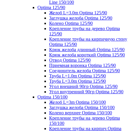
Line 150/100
Optima 125/90
Желоб L=3.0m Optima 125/90
Заглушка желоба Optima 125/90
Колено Optima 125/90
Крепление трубы на дерево Optima
125/90
Крепление трубы на кирпичную стену
Optima 125/90
Крюк желоба длинный Optima 125/90
Крюк желоба короткий Optima 125/90
Отвод Optima 125/90
Приемная воронка Optima 125/90
Соединитель желоба Optima 125/90
Труба L=1.0m Optima 125/90
Труба L=3.0m Optima 125/90
Угол внешний 90гр Optima 125/90
Угол внутренний 90гр Optima 125/90
Optima 150/100
Желоб L=3m Optima 150/100
Заглушка желоба Optima 150/100
Колено верхнее Optima 150/100
Крепление трубы на дерево Optima
150/100
Крепление трубы на кирпич Optima