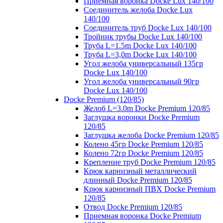
Приемная воронка Docke Lux 140/100
Соединитель желоба Docke Lux
140/100
Соединитель труб Docke Lux 140/100
Тройник трубы Docke Lux 140/100
Труба L=1.5m Docke Lux 140/100
Труба L=3,0m Docke Lux 140/100
Угол желоба универсальный 135гр
Docke Lux 140/100
Угол желоба универсальный 90гр
Docke Lux 140/100
Docke Premium (120/85)
Желоб L=3.0m Docke Premium 120/85
Заглушка воронки Docke Premium
120/85
Заглушка желоба Docke Premium 120/85
Колено 45гр Docke Premium 120/85
Колено 72гр Docke Premium 120/85
Крепление труб Docke Premium 120/85
Крюк карнизный металлический
длинный Docke Premium 120/85
Крюк карнизный ПВХ Docke Premium
120/85
Отвод Docke Premium 120/85
Приемная воронка Docke Premium