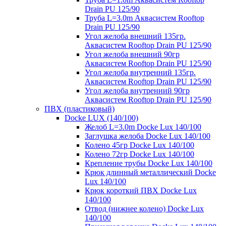
Drain PU 125/90
Труба L=3.0m Аквасистем Rooftop
Drain PU 125/90
Угол желоба внешний 135гр.
Аквасистем Rooftop Drain PU 125/90
Угол желоба внешний 90гр
Аквасистем Rooftop Drain PU 125/90
Угол желоба внутренний 135гр.
Аквасистем Rooftop Drain PU 125/90
Угол желоба внутренний 90гр
Аквасистем Rooftop Drain PU 125/90
ПВХ (пластиковый)
Docke LUX (140/100)
Желоб L=3.0m Docke Lux 140/100
Заглушка желоба Docke Lux 140/100
Колено 45гр Docke Lux 140/100
Колено 72гр Docke Lux 140/100
Крепление трубы Docke Lux 140/100
Крюк длинный металлический Docke
Lux 140/100
Крюк короткий ПВХ Docke Lux
140/100
Отвод (нижнее колено) Docke Lux
140/100