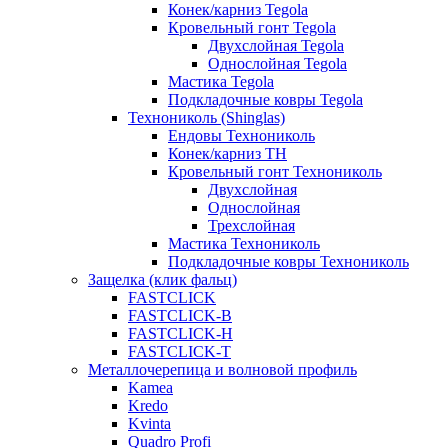
Конек/карниз Tegola
Кровельный гонт Tegola
Двухслойная Tegola
Однослойная Tegola
Мастика Tegola
Подкладочные ковры Tegola
Технониколь (Shinglas)
Ендовы Технониколь
Конек/карниз ТН
Кровельный гонт Технониколь
Двухслойная
Однослойная
Трехслойная
Мастика Технониколь
Подкладочные ковры Технониколь
Защелка (клик фальц)
FASTCLICK
FASTCLICK-B
FASTCLICK-H
FASTCLICK-T
Металлочерепица и волновой профиль
Kamea
Kredo
Kvinta
Quadro Profi