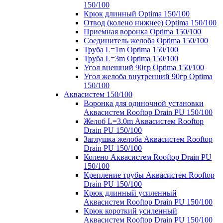
150/100
Крюк длинный Optima 150/100
Отвод (колено нижнее) Optima 150/100
Приемная воронка Optima 150/100
Соединитель желоба Optima 150/100
Труба L=1m Optima 150/100
Труба L=3m Optima 150/100
Угол внешний 90гр Optima 150/100
Угол желоба внутренний 90гр Optima
150/100
Аквасистем 150/100
Воронка для одиночной установки
Аквасистем Rooftop Drain PU 150/100
Желоб L=3.0m Аквасистем Rooftop
Drain PU 150/100
Заглушка желоба Аквасистем Rooftop
Drain PU 150/100
Колено Аквасистем Rooftop Drain PU
150/100
Крепление трубы Аквасистем Rooftop
Drain PU 150/100
Крюк длинный усиленный
Аквасистем Rooftop Drain PU 150/100
Крюк короткий усиленный
Аквасистем Rooftop Drain PU 150/100