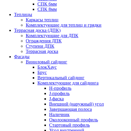
СПК 6мм
СПК 8мм
Теплицы
Каркасы теплиц
Комплектующие для теплиц и грядки
Террасная доска (ДПК)
Комплектующие для ДПК
Ограждения ДПК
Ступени ДПК
Террасная доска
Фасады
Виниловый сайдинг
БлокХаус
Брус
Вертикальный сайдинг
Комплектующие для сайдинга
H-профиль
J-профиль
J-фаска
Внешний (наружный) угол
Завершающая полоса
Наличник
Околооконный профиль
Стартовый профиль
Угол внутренний