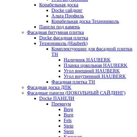
Корабельная доска
Docke сайдинг
Альта Профиль
Корабельная доска Технониколь
Панели под камень
Фасадная битумная плитка
Docke фасадная плитка
Технониколь (Hauberk)
Комплектующие для фасадной плитки
ТН
Наличник HAUBERK
Планка цокольная HAUBERK
Угол внешний HAUBERK
Угол внутренний HAUBERK
Фасадная плитка ТН
Фасадная доска ДПК
Фасадные панели (ЦОКОЛЬНЫЙ САЙДИНГ)
Docke ПАНЕЛИ
Премиум
Berg
Burg
Fels
Stein
Stern
Клинкер