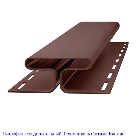
H-профиль соединительный Технониколь Оптима Каштан