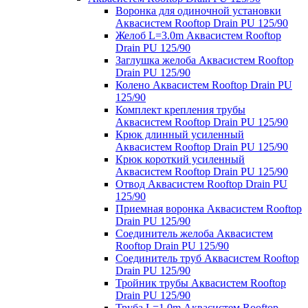
Воронка для одиночной установки
Аквасистем Rooftop Drain PU 125/90
Желоб L=3.0m Аквасистем Rooftop
Drain PU 125/90
Заглушка желоба Аквасистем Rooftop
Drain PU 125/90
Колено Аквасистем Rooftop Drain PU
125/90
Комплект крепления трубы
Аквасистем Rooftop Drain PU 125/90
Крюк длинный усиленный
Аквасистем Rooftop Drain PU 125/90
Крюк короткий усиленный
Аквасистем Rooftop Drain PU 125/90
Отвод Аквасистем Rooftop Drain PU
125/90
Приемная воронка Аквасистем Rooftop
Drain PU 125/90
Соединитель желоба Аквасистем
Rooftop Drain PU 125/90
Соединитель труб Аквасистем Rooftop
Drain PU 125/90
Тройник трубы Аквасистем Rooftop
Drain PU 125/90
Труба L=1.0m Аквасистем Rooftop