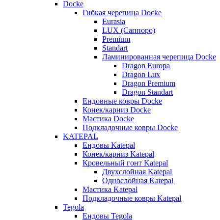
Docke
Гибкая черепица Docke
Eurasia
LUX (Саппоро)
Premium
Standart
Ламинированная черепица Docke
Dragon Europa
Dragon Lux
Dragon Premium
Dragon Standart
Ендовные ковры Docke
Конек/карниз Docke
Мастика Docke
Подкладочные ковры Docke
KATEPAL
Ендовы Katepal
Конек/карниз Katepal
Кровельный гонт Katepal
Двухслойная Katepal
Однослойная Katepal
Мастика Katepal
Подкладочные ковры Katepal
Tegola
Ендовы Tegola