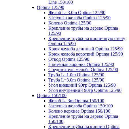
Line 150/100
Optima 125/90
Желоб L=3.0m Optima 125/90
Заглушка желоба Optima 125/90
Колено Optima 125/90
Крепление трубы на дерево Optima
125/90
Крепление трубы на кирпичную стену
Optima 125/90
Крюк желоба длинный Optima 125/90
Крюк желоба короткий Optima 125/90
Отвод Optima 125/90
Приемная воронка Optima 125/90
Соединитель желоба Optima 125/90
Труба L=1.0m Optima 125/90
Труба L=3.0m Optima 125/90
Угол внешний 90гр Optima 125/90
Угол внутренний 90гр Optima 125/90
Optima 150/100
Желоб L=3m Optima 150/100
Заглушка желоба Optima 150/100
Колено верхнее Optima 150/100
Крепление трубы на дерево Optima
150/100
Крепление трубы на кирпич Optima