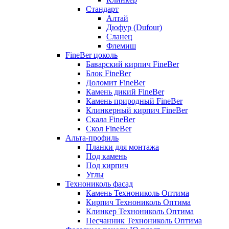
Стандарт
Алтай
Дюфур (Dufour)
Сланец
Флемиш
FineBer цоколь
Баварский кирпич FineBer
Блок FineBer
Доломит FineBer
Камень дикий FineBer
Камень природный FineBer
Клинкерный кирпич FineBer
Скала FineBer
Скол FineBer
Альта-профиль
Планки для монтажа
Под камень
Под кирпич
Углы
Технониколь фасад
Камень Технониколь Оптима
Кирпич Технониколь Оптима
Клинкер Технониколь Оптима
Песчанник Технониколь Оптима