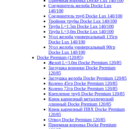
Приемная воронка Docke Lux 140/100
Соединитель желоба Docke Lux
140/100
Соединитель труб Docke Lux 140/100
Тройник трубы Docke Lux 140/100
Труба L=1.5m Docke Lux 140/100
Труба L=3,0m Docke Lux 140/100
Угол желоба универсальный 135гр
Docke Lux 140/100
Угол желоба универсальный 90гр
Docke Lux 140/100
Docke Premium (120/85)
Желоб L=3.0m Docke Premium 120/85
Заглушка воронки Docke Premium
120/85
Заглушка желоба Docke Premium 120/85
Колено 45гр Docke Premium 120/85
Колено 72гр Docke Premium 120/85
Крепление труб Docke Premium 120/85
Крюк карнизный металлический
длинный Docke Premium 120/85
Крюк карнизный ПВХ Docke Premium
120/85
Отвод Docke Premium 120/85
Приемная воронка Docke Premium