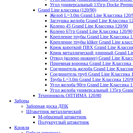
Угол универсальный 135гр Docke Premi
Grand Line классика (120/90)
Желоб L=3.0m Grand Line Классика 120/
Заглушка желоба Grand Line Классика 1
Колено 45 Grand Line Классика 120/90
Колено 67гр Grand Line Классика 120/90
Крепление трубы Grand Line Классика 1
Крепление трубы kliker Grand Line класс
Крюк короткий ПВХ Grand Line Классик
Крюк металлический длинный Grand Lin
Отвод (колено нижнее) Grand Line Класс
Приемная воронка Grand Line Классика 
Соединитель желоба Grand Line Классик
Соединитель труб Grand Line Классика 
Труба L=3.0m Grand Line Классика 120/
Угол желоба 90гр Grand Line Классика 1
Угол желоба универсальный 135гр Grand
Технониколь ОПТИМА 120/80
Заборы
Заборная доска ДПК
Штакетник металлический
М-образный штакетник
Полукруглый штакетник
Кровля
Гибкая черепица