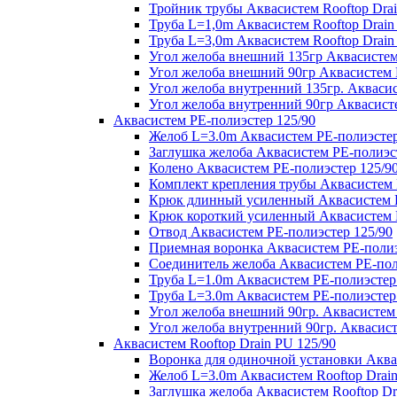
Тройник трубы Аквасистем Rooftop Drai
Труба L=1,0m Аквасистем Rooftop Drain
Труба L=3,0m Аквасистем Rooftop Drain
Угол желоба внешний 135гр Аквасистем 
Угол желоба внешний 90гр Аквасистем R
Угол желоба внутренний 135гр. Аквасис
Угол желоба внутренний 90гр Аквасисте
Аквасистем PE-полиэстер 125/90
Желоб L=3.0m Аквасистем PE-полиэстер
Заглушка желоба Аквасистем PE-полиэс
Колено Аквасистем PE-полиэстер 125/9
Комплект крепления трубы Аквасистем 
Крюк длинный усиленный Аквасистем P
Крюк короткий усиленный Аквасистем P
Отвод Аквасистем РЕ-полиэстер 125/90
Приемная воронка Аквасистем PE-полиэ
Соединитель желоба Аквасистем PE-пол
Труба L=1.0m Аквасистем PE-полиэстер
Труба L=3.0m Аквасистем PE-полиэстер
Угол желоба внешний 90гр. Аквасистем
Угол желоба внутренний 90гр. Аквасист
Аквасистем Rooftop Drain PU 125/90
Воронка для одиночной установки Аквас
Желоб L=3.0m Аквасистем Rooftop Drain
Заглушка желоба Аквасистем Rooftop Dr