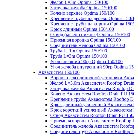
Желоб L=3m Optima 150/100
Заглушка желоба Optima 150/100
Колено верхнее Optima 150/100
Крепление трубы на дерево Optima 150/
Крепление трубы на кирпич Optima 150
Крюк длинный Optima 150/100
Отвод (колено нижнее) Optima 150/100
Приемная воронка Optima 150/100
Соединитель желоба Optima 150/100
Труба L=1m Optima 150/100
Труба L=3m Optima 150/100
Угол внешний 90гр Optima 150/100
Угол желоба внутренний 90гр Optima 15
Аквасистем 150/100
Воронка для одиночной установки Аквас
Желоб L=3.0m Аквасистем Rooftop Drain
Заглушка желоба Аквасистем Rooftop Dr
Колено Аквасистем Rooftop Drain PU 15
Крепление трубы Аквасистем Rooftop Dr
Крюк длинный усиленный Аквасистем Ro
Крюк короткий усиленный Аквасистем R
Отвод Аквасистем Rooftop Drain PU 150
Приемная воронка Аквасистем Rooftop D
Соединитель желоба Аквасистем Rooftop
Соединитель труб Аквасистем Rooftop D