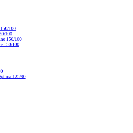
 150/100
50/100
ne 150/100
e 150/100
90
ptima 125/90