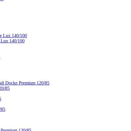
e Lux 140/100
 Lux 140/100
5
й Docke Premium 120/85
20/85
5
/85
 Premium 120/85