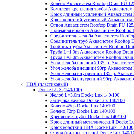
Колено Аквасистем Rooftop Drain PU 12
Комплект крепления трубы Аквасистем R
Крюк длинный усиленный Аквасистем Ro
Крюк короткий усиленный Аквасистем R
Отвод Аквасистем Rooftop Drain PU 125
Приемная воронка Аквасистем Rooftop D
Соединитель желоба Аквасистем Rooftop
Соединитель труб Аквасистем Rooftop D
Тройник трубы Аквасистем Rooftop Drai
Труба L=1.0m Аквасистем Rooftop Drain
Труба L=3.0m Аквасистем Rooftop Drain
Угол желоба внешний 135гр. Аквасистем
Угол желоба внешний 90гр Аквасистем R
Угол желоба внутренний 135гр. Аквасис
Угол желоба внутренний 90гр Аквасисте
ПВХ (пластиковый)
Docke LUX (140/100)
Желоб L=3.0m Docke Lux 140/100
Заглушка желоба Docke Lux 140/100
Колено 45гр Docke Lux 140/100
Колено 72гр Docke Lux 140/100
Крепление трубы Docke Lux 140/100
Крюк длинный металлический Docke Lu
Крюк короткий ПВХ Docke Lux 140/100
Отвод (нижнее колено) Docke Lux 140/1