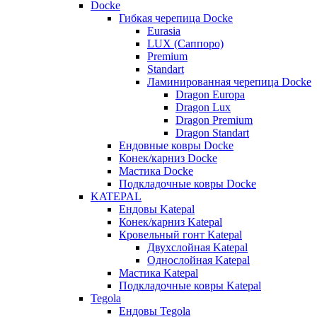
Docke
Гибкая черепица Docke
Eurasia
LUX (Саппоро)
Premium
Standart
Ламинированная черепица Docke
Dragon Europa
Dragon Lux
Dragon Premium
Dragon Standart
Ендовные ковры Docke
Конек/карниз Docke
Мастика Docke
Подкладочные ковры Docke
KATEPAL
Ендовы Katepal
Конек/карниз Katepal
Кровельный гонт Katepal
Двухслойная Katepal
Однослойная Katepal
Мастика Katepal
Подкладочные ковры Katepal
Tegola
Ендовы Tegola