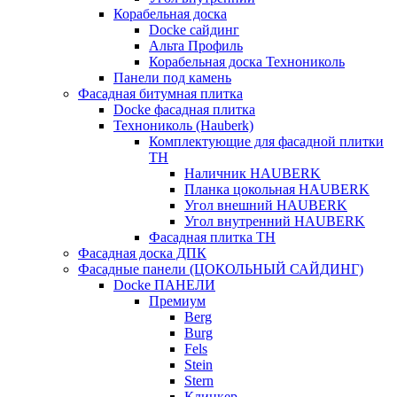
Корабельная доска
Docke сайдинг
Альта Профиль
Корабельная доска Технониколь
Панели под камень
Фасадная битумная плитка
Docke фасадная плитка
Технониколь (Hauberk)
Комплектующие для фасадной плитки
ТН
Наличник HAUBERK
Планка цокольная HAUBERK
Угол внешний HAUBERK
Угол внутренний HAUBERK
Фасадная плитка ТН
Фасадная доска ДПК
Фасадные панели (ЦОКОЛЬНЫЙ САЙДИНГ)
Docke ПАНЕЛИ
Премиум
Berg
Burg
Fels
Stein
Stern
Клинкер