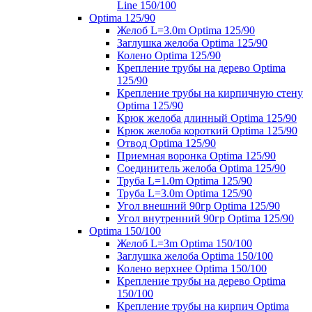
Line 150/100
Optima 125/90
Желоб L=3.0m Optima 125/90
Заглушка желоба Optima 125/90
Колено Optima 125/90
Крепление трубы на дерево Optima
125/90
Крепление трубы на кирпичную стену
Optima 125/90
Крюк желоба длинный Optima 125/90
Крюк желоба короткий Optima 125/90
Отвод Optima 125/90
Приемная воронка Optima 125/90
Соединитель желоба Optima 125/90
Труба L=1.0m Optima 125/90
Труба L=3.0m Optima 125/90
Угол внешний 90гр Optima 125/90
Угол внутренний 90гр Optima 125/90
Optima 150/100
Желоб L=3m Optima 150/100
Заглушка желоба Optima 150/100
Колено верхнее Optima 150/100
Крепление трубы на дерево Optima
150/100
Крепление трубы на кирпич Optima