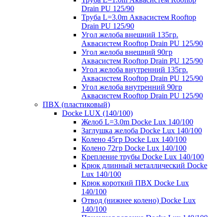
Drain PU 125/90
Труба L=3.0m Аквасистем Rooftop
Drain PU 125/90
Угол желоба внешний 135гр.
Аквасистем Rooftop Drain PU 125/90
Угол желоба внешний 90гр
Аквасистем Rooftop Drain PU 125/90
Угол желоба внутренний 135гр.
Аквасистем Rooftop Drain PU 125/90
Угол желоба внутренний 90гр
Аквасистем Rooftop Drain PU 125/90
ПВХ (пластиковый)
Docke LUX (140/100)
Желоб L=3.0m Docke Lux 140/100
Заглушка желоба Docke Lux 140/100
Колено 45гр Docke Lux 140/100
Колено 72гр Docke Lux 140/100
Крепление трубы Docke Lux 140/100
Крюк длинный металлический Docke
Lux 140/100
Крюк короткий ПВХ Docke Lux
140/100
Отвод (нижнее колено) Docke Lux
140/100