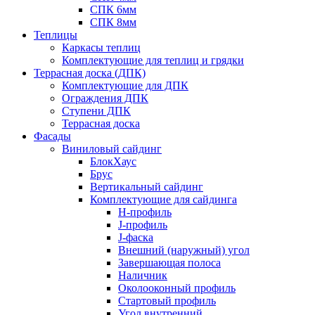
СПК 6мм
СПК 8мм
Теплицы
Каркасы теплиц
Комплектующие для теплиц и грядки
Террасная доска (ДПК)
Комплектующие для ДПК
Ограждения ДПК
Ступени ДПК
Террасная доска
Фасады
Виниловый сайдинг
БлокХаус
Брус
Вертикальный сайдинг
Комплектующие для сайдинга
H-профиль
J-профиль
J-фаска
Внешний (наружный) угол
Завершающая полоса
Наличник
Околооконный профиль
Стартовый профиль
Угол внутренний