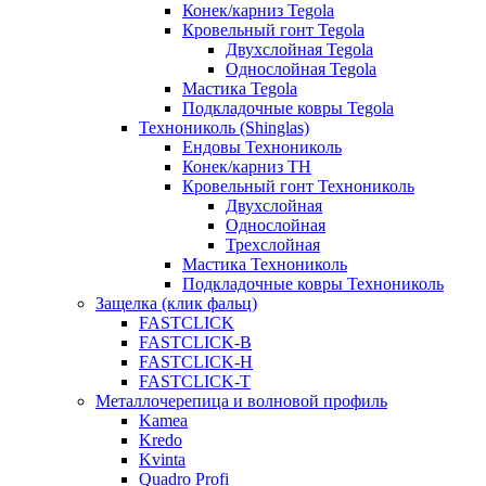
Конек/карниз Tegola
Кровельный гонт Tegola
Двухслойная Tegola
Однослойная Tegola
Мастика Tegola
Подкладочные ковры Tegola
Технониколь (Shinglas)
Ендовы Технониколь
Конек/карниз ТН
Кровельный гонт Технониколь
Двухслойная
Однослойная
Трехслойная
Мастика Технониколь
Подкладочные ковры Технониколь
Защелка (клик фальц)
FASTCLICK
FASTCLICK-B
FASTCLICK-H
FASTCLICK-T
Металлочерепица и волновой профиль
Kamea
Kredo
Kvinta
Quadro Profi