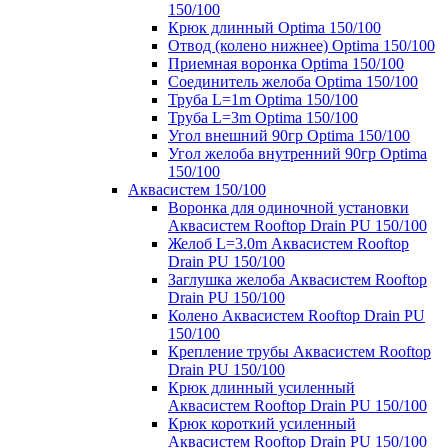
150/100
Крюк длинный Optima 150/100
Отвод (колено нижнее) Optima 150/100
Приемная воронка Optima 150/100
Соединитель желоба Optima 150/100
Труба L=1m Optima 150/100
Труба L=3m Optima 150/100
Угол внешний 90гр Optima 150/100
Угол желоба внутренний 90гр Optima
150/100
Аквасистем 150/100
Воронка для одиночной установки
Аквасистем Rooftop Drain PU 150/100
Желоб L=3.0m Аквасистем Rooftop
Drain PU 150/100
Заглушка желоба Аквасистем Rooftop
Drain PU 150/100
Колено Аквасистем Rooftop Drain PU
150/100
Крепление трубы Аквасистем Rooftop
Drain PU 150/100
Крюк длинный усиленный
Аквасистем Rooftop Drain PU 150/100
Крюк короткий усиленный
Аквасистем Rooftop Drain PU 150/100