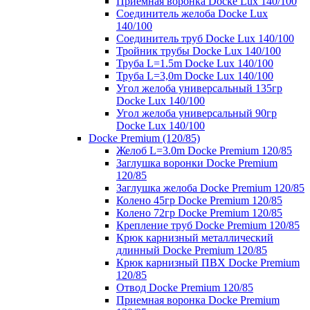
Приемная воронка Docke Lux 140/100
Соединитель желоба Docke Lux
140/100
Соединитель труб Docke Lux 140/100
Тройник трубы Docke Lux 140/100
Труба L=1.5m Docke Lux 140/100
Труба L=3,0m Docke Lux 140/100
Угол желоба универсальный 135гр
Docke Lux 140/100
Угол желоба универсальный 90гр
Docke Lux 140/100
Docke Premium (120/85)
Желоб L=3.0m Docke Premium 120/85
Заглушка воронки Docke Premium
120/85
Заглушка желоба Docke Premium 120/85
Колено 45гр Docke Premium 120/85
Колено 72гр Docke Premium 120/85
Крепление труб Docke Premium 120/85
Крюк карнизный металлический
длинный Docke Premium 120/85
Крюк карнизный ПВХ Docke Premium
120/85
Отвод Docke Premium 120/85
Приемная воронка Docke Premium