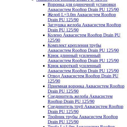
Воронка для одиночной установки
Аквасистем Rooftop Drain PU 125/90
Желоб L=3.0m Аквасистем Rooftop
Drain PU 125/90
Заглушка желоба Аквасистем Rooftop
Drain PU 125/90
Колено Аквасистем Rooftop Drain PU
125/90
Комплект крепления трубы
Аквасистем Rooftop Drain PU 125/90
Крюк длинный усиленный
Аквасистем Rooftop Drain PU 125/90
Крюк короткий усиленный
Аквасистем Rooftop Drain PU 125/90
Отвод Аквасистем Rooftop Drain PU
125/90
Приемная воронка Аквасистем Rooftop
Drain PU 125/90
Соединитель желоба Аквасистем
Rooftop Drain PU 125/90
Соединитель труб Аквасистем Rooftop
Drain PU 125/90
Тройник трубы Аквасистем Rooftop
Drain PU 125/90
Труба L=1.0m Аквасистем Rooftop