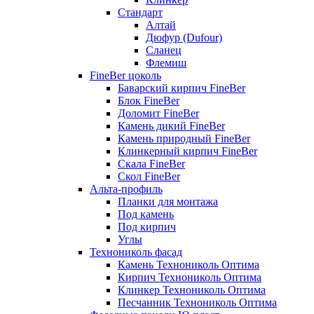
Стандарт
Алтай
Дюфур (Dufour)
Сланец
Флемиш
FineBer цоколь
Баварский кирпич FineBer
Блок FineBer
Доломит FineBer
Камень дикий FineBer
Камень природный FineBer
Клинкерный кирпич FineBer
Скала FineBer
Скол FineBer
Альта-профиль
Планки для монтажа
Под камень
Под кирпич
Углы
Технониколь фасад
Камень Технониколь Оптима
Кирпич Технониколь Оптима
Клинкер Технониколь Оптима
Песчанник Технониколь Оптима