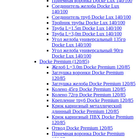
Приемная воронка Docke Lux 140/100
Соединитель желоба Docke Lux
140/100
Соединитель труб Docke Lux 140/100
Тройник трубы Docke Lux 140/100
Труба L=1.5m Docke Lux 140/100
Труба L=3,0m Docke Lux 140/100
Угол желоба универсальный 135гр
Docke Lux 140/100
Угол желоба универсальный 90гр
Docke Lux 140/100
Docke Premium (120/85)
Желоб L=3.0m Docke Premium 120/85
Заглушка воронки Docke Premium
120/85
Заглушка желоба Docke Premium 120/85
Колено 45гр Docke Premium 120/85
Колено 72гр Docke Premium 120/85
Крепление труб Docke Premium 120/85
Крюк карнизный металлический
длинный Docke Premium 120/85
Крюк карнизный ПВХ Docke Premium
120/85
Отвод Docke Premium 120/85
Приемная воронка Docke Premium