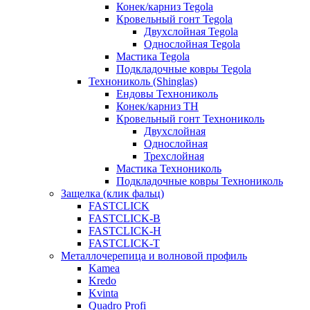
Конек/карниз Tegola
Кровельный гонт Tegola
Двухслойная Tegola
Однослойная Tegola
Мастика Tegola
Подкладочные ковры Tegola
Технониколь (Shinglas)
Ендовы Технониколь
Конек/карниз ТН
Кровельный гонт Технониколь
Двухслойная
Однослойная
Трехслойная
Мастика Технониколь
Подкладочные ковры Технониколь
Защелка (клик фальц)
FASTCLICK
FASTCLICK-B
FASTCLICK-H
FASTCLICK-T
Металлочерепица и волновой профиль
Kamea
Kredo
Kvinta
Quadro Profi