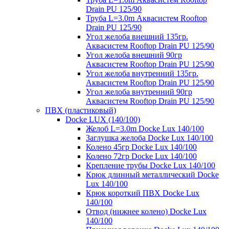
Drain PU 125/90
Труба L=3.0m Аквасистем Rooftop
Drain PU 125/90
Угол желоба внешний 135гр.
Аквасистем Rooftop Drain PU 125/90
Угол желоба внешний 90гр
Аквасистем Rooftop Drain PU 125/90
Угол желоба внутренний 135гр.
Аквасистем Rooftop Drain PU 125/90
Угол желоба внутренний 90гр
Аквасистем Rooftop Drain PU 125/90
ПВХ (пластиковый)
Docke LUX (140/100)
Желоб L=3.0m Docke Lux 140/100
Заглушка желоба Docke Lux 140/100
Колено 45гр Docke Lux 140/100
Колено 72гр Docke Lux 140/100
Крепление трубы Docke Lux 140/100
Крюк длинный металлический Docke
Lux 140/100
Крюк короткий ПВХ Docke Lux
140/100
Отвод (нижнее колено) Docke Lux
140/100