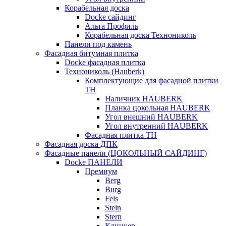
Корабельная доска
Docke сайдинг
Альта Профиль
Корабельная доска Технониколь
Панели под камень
Фасадная битумная плитка
Docke фасадная плитка
Технониколь (Hauberk)
Комплектующие для фасадной плитки
ТН
Наличник HAUBERK
Планка цокольная HAUBERK
Угол внешний HAUBERK
Угол внутренний HAUBERK
Фасадная плитка ТН
Фасадная доска ДПК
Фасадные панели (ЦОКОЛЬНЫЙ САЙДИНГ)
Docke ПАНЕЛИ
Премиум
Berg
Burg
Fels
Stein
Stern
Клинкер