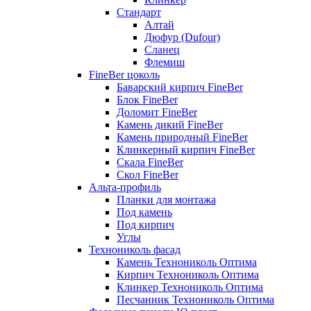
Стандарт
Алтай
Дюфур (Dufour)
Сланец
Флемиш
FineBer цоколь
Баварский кирпич FineBer
Блок FineBer
Доломит FineBer
Камень дикий FineBer
Камень природный FineBer
Клинкерный кирпич FineBer
Скала FineBer
Скол FineBer
Альта-профиль
Планки для монтажа
Под камень
Под кирпич
Углы
Технониколь фасад
Камень Технониколь Оптима
Кирпич Технониколь Оптима
Клинкер Технониколь Оптима
Песчанник Технониколь Оптима