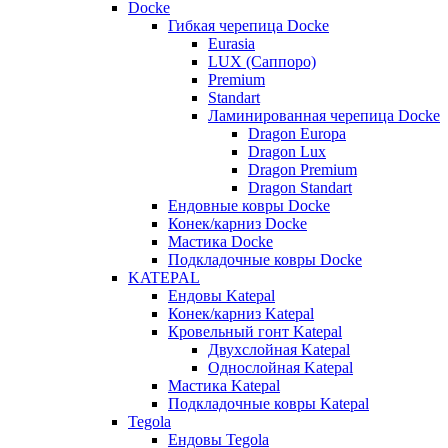
Docke
Гибкая черепица Docke
Eurasia
LUX (Саппоро)
Premium
Standart
Ламинированная черепица Docke
Dragon Europa
Dragon Lux
Dragon Premium
Dragon Standart
Ендовные ковры Docke
Конек/карниз Docke
Мастика Docke
Подкладочные ковры Docke
KATEPAL
Ендовы Katepal
Конек/карниз Katepal
Кровельный гонт Katepal
Двухслойная Katepal
Однослойная Katepal
Мастика Katepal
Подкладочные ковры Katepal
Tegola
Ендовы Tegola