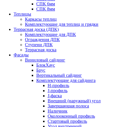
СПК 6мм
СПК 8мм
Теплицы
Каркасы теплиц
Комплектующие для теплиц и грядки
Террасная доска (ДПК)
Комплектующие для ДПК
Ограждения ДПК
Ступени ДПК
Террасная доска
Фасады
Виниловый сайдинг
БлокХаус
Брус
Вертикальный сайдинг
Комплектующие для сайдинга
H-профиль
J-профиль
J-фаска
Внешний (наружный) угол
Завершающая полоса
Наличник
Околооконный профиль
Стартовый профиль
Угол внутренний