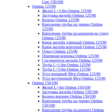
Line 150/100
Optima 125/90
Желоб L=3.0m Optima 125/90
Заглушка желоба Optima 125/90
Колено Optima 125/90
Крепление трубы на дерево Optima
125/90
Крепление трубы на кирпичную стену
Optima 125/90
Крюк желоба длинный Optima 125/90
Крюк желоба короткий Optima 125/90
Отвод Optima 125/90
Приемная воронка Optima 125/90
Соединитель желоба Optima 125/90
Труба L=1.0m Optima 125/90
Труба L=3.0m Optima 125/90
Угол внешний 90гр Optima 125/90
Угол внутренний 90гр Optima 125/90
Optima 150/100
Желоб L=3m Optima 150/100
Заглушка желоба Optima 150/100
Колено верхнее Optima 150/100
Крепление трубы на дерево Optima
150/100
Крепление трубы на кирпич Optima