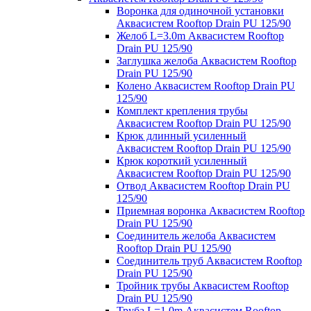
Воронка для одиночной установки
Аквасистем Rooftop Drain PU 125/90
Желоб L=3.0m Аквасистем Rooftop
Drain PU 125/90
Заглушка желоба Аквасистем Rooftop
Drain PU 125/90
Колено Аквасистем Rooftop Drain PU
125/90
Комплект крепления трубы
Аквасистем Rooftop Drain PU 125/90
Крюк длинный усиленный
Аквасистем Rooftop Drain PU 125/90
Крюк короткий усиленный
Аквасистем Rooftop Drain PU 125/90
Отвод Аквасистем Rooftop Drain PU
125/90
Приемная воронка Аквасистем Rooftop
Drain PU 125/90
Соединитель желоба Аквасистем
Rooftop Drain PU 125/90
Соединитель труб Аквасистем Rooftop
Drain PU 125/90
Тройник трубы Аквасистем Rooftop
Drain PU 125/90
Труба L=1.0m Аквасистем Rooftop