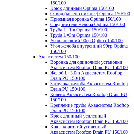
150/100
Крюк длинный Optima 150/100
Отвод (колено нижнее) Optima 150/100
Приемная воронка Optima 150/100
Соединитель желоба Optima 150/100
Труба L=1m Optima 150/100
Труба L=3m Optima 150/100
Угол внешний 90гр Optima 150/100
Угол желоба внутренний 90гр Optima
150/100
Аквасистем 150/100
Воронка для одиночной установки
Аквасистем Rooftop Drain PU 150/100
Желоб L=3.0m Аквасистем Rooftop
Drain PU 150/100
Заглушка желоба Аквасистем Rooftop
Drain PU 150/100
Колено Аквасистем Rooftop Drain PU
150/100
Крепление трубы Аквасистем Rooftop
Drain PU 150/100
Крюк длинный усиленный
Аквасистем Rooftop Drain PU 150/100
Крюк короткий усиленный
Аквасистем Rooftop Drain PU 150/100