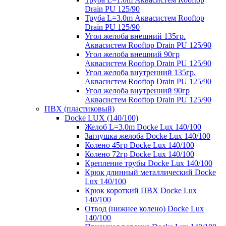
Drain PU 125/90
Труба L=3.0m Аквасистем Rooftop
Drain PU 125/90
Угол желоба внешний 135гр.
Аквасистем Rooftop Drain PU 125/90
Угол желоба внешний 90гр
Аквасистем Rooftop Drain PU 125/90
Угол желоба внутренний 135гр.
Аквасистем Rooftop Drain PU 125/90
Угол желоба внутренний 90гр
Аквасистем Rooftop Drain PU 125/90
ПВХ (пластиковый)
Docke LUX (140/100)
Желоб L=3.0m Docke Lux 140/100
Заглушка желоба Docke Lux 140/100
Колено 45гр Docke Lux 140/100
Колено 72гр Docke Lux 140/100
Крепление трубы Docke Lux 140/100
Крюк длинный металлический Docke
Lux 140/100
Крюк короткий ПВХ Docke Lux
140/100
Отвод (нижнее колено) Docke Lux
140/100