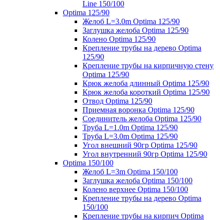
Line 150/100
Optima 125/90
Желоб L=3.0m Optima 125/90
Заглушка желоба Optima 125/90
Колено Optima 125/90
Крепление трубы на дерево Optima
125/90
Крепление трубы на кирпичную стену
Optima 125/90
Крюк желоба длинный Optima 125/90
Крюк желоба короткий Optima 125/90
Отвод Optima 125/90
Приемная воронка Optima 125/90
Соединитель желоба Optima 125/90
Труба L=1.0m Optima 125/90
Труба L=3.0m Optima 125/90
Угол внешний 90гр Optima 125/90
Угол внутренний 90гр Optima 125/90
Optima 150/100
Желоб L=3m Optima 150/100
Заглушка желоба Optima 150/100
Колено верхнее Optima 150/100
Крепление трубы на дерево Optima
150/100
Крепление трубы на кирпич Optima