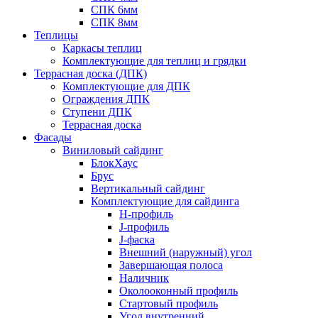
СПК 6мм
СПК 8мм
Теплицы
Каркасы теплиц
Комплектующие для теплиц и грядки
Террасная доска (ДПК)
Комплектующие для ДПК
Ограждения ДПК
Ступени ДПК
Террасная доска
Фасады
Виниловый сайдинг
БлокХаус
Брус
Вертикальный сайдинг
Комплектующие для сайдинга
H-профиль
J-профиль
J-фаска
Внешний (наружный) угол
Завершающая полоса
Наличник
Околооконный профиль
Стартовый профиль
Угол внутренний