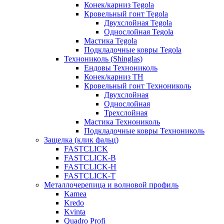
Конек/карниз Tegola
Кровельный гонт Tegola
Двухслойная Tegola
Однослойная Tegola
Мастика Tegola
Подкладочные ковры Tegola
Технониколь (Shinglas)
Ендовы Технониколь
Конек/карниз ТН
Кровельный гонт Технониколь
Двухслойная
Однослойная
Трехслойная
Мастика Технониколь
Подкладочные ковры Технониколь
Защелка (клик фальц)
FASTCLICK
FASTCLICK-B
FASTCLICK-H
FASTCLICK-T
Металлочерепица и волновой профиль
Kamea
Kredo
Kvinta
Quadro Profi