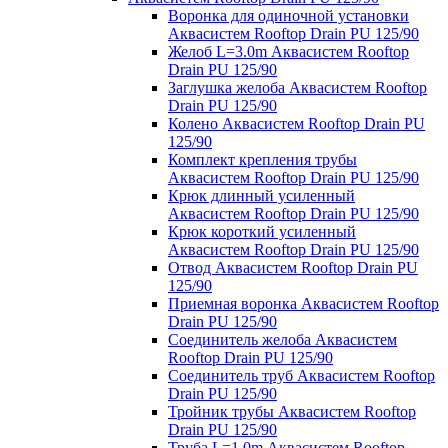
Воронка для одиночной установки
Аквасистем Rooftop Drain PU 125/90
Желоб L=3.0m Аквасистем Rooftop
Drain PU 125/90
Заглушка желоба Аквасистем Rooftop
Drain PU 125/90
Колено Аквасистем Rooftop Drain PU
125/90
Комплект крепления трубы
Аквасистем Rooftop Drain PU 125/90
Крюк длинный усиленный
Аквасистем Rooftop Drain PU 125/90
Крюк короткий усиленный
Аквасистем Rooftop Drain PU 125/90
Отвод Аквасистем Rooftop Drain PU
125/90
Приемная воронка Аквасистем Rooftop
Drain PU 125/90
Соединитель желоба Аквасистем
Rooftop Drain PU 125/90
Соединитель труб Аквасистем Rooftop
Drain PU 125/90
Тройник трубы Аквасистем Rooftop
Drain PU 125/90
Труба L=1.0m Аквасистем Rooftop