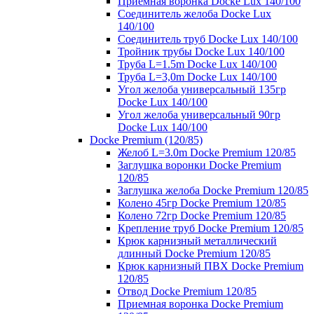
Приемная воронка Docke Lux 140/100
Соединитель желоба Docke Lux
140/100
Соединитель труб Docke Lux 140/100
Тройник трубы Docke Lux 140/100
Труба L=1.5m Docke Lux 140/100
Труба L=3,0m Docke Lux 140/100
Угол желоба универсальный 135гр
Docke Lux 140/100
Угол желоба универсальный 90гр
Docke Lux 140/100
Docke Premium (120/85)
Желоб L=3.0m Docke Premium 120/85
Заглушка воронки Docke Premium
120/85
Заглушка желоба Docke Premium 120/85
Колено 45гр Docke Premium 120/85
Колено 72гр Docke Premium 120/85
Крепление труб Docke Premium 120/85
Крюк карнизный металлический
длинный Docke Premium 120/85
Крюк карнизный ПВХ Docke Premium
120/85
Отвод Docke Premium 120/85
Приемная воронка Docke Premium