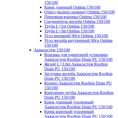
150/100
Крюк длинный Optima 150/100
Отвод (колено нижнее) Optima 150/100
Приемная воронка Optima 150/100
Соединитель желоба Optima 150/100
Труба L=1m Optima 150/100
Труба L=3m Optima 150/100
Угол внешний 90гр Optima 150/100
Угол желоба внутренний 90гр Optima
150/100
Аквасистем 150/100
Воронка для одиночной установки
Аквасистем Rooftop Drain PU 150/100
Желоб L=3.0m Аквасистем Rooftop
Drain PU 150/100
Заглушка желоба Аквасистем Rooftop
Drain PU 150/100
Колено Аквасистем Rooftop Drain PU
150/100
Крепление трубы Аквасистем Rooftop
Drain PU 150/100
Крюк длинный усиленный
Аквасистем Rooftop Drain PU 150/100
Крюк короткий усиленный
Аквасистем Rooftop Drain PU 150/100