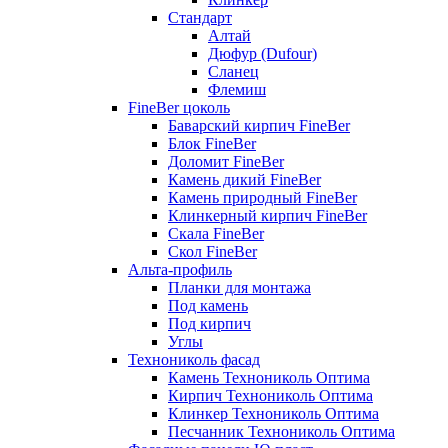
Стандарт
Алтай
Дюфур (Dufour)
Сланец
Флемиш
FineBer цоколь
Баварский кирпич FineBer
Блок FineBer
Доломит FineBer
Камень дикий FineBer
Камень природный FineBer
Клинкерный кирпич FineBer
Скала FineBer
Скол FineBer
Альта-профиль
Планки для монтажа
Под камень
Под кирпич
Углы
Технониколь фасад
Камень Технониколь Оптима
Кирпич Технониколь Оптима
Клинкер Технониколь Оптима
Песчанник Технониколь Оптима