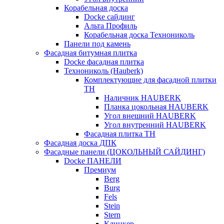
Корабельная доска
Docke сайдинг
Альта Профиль
Корабельная доска Технониколь
Панели под камень
Фасадная битумная плитка
Docke фасадная плитка
Технониколь (Hauberk)
Комплектующие для фасадной плитки
ТН
Наличник HAUBERK
Планка цокольная HAUBERK
Угол внешний HAUBERK
Угол внутренний HAUBERK
Фасадная плитка ТН
Фасадная доска ДПК
Фасадные панели (ЦОКОЛЬНЫЙ САЙДИНГ)
Docke ПАНЕЛИ
Премиум
Berg
Burg
Fels
Stein
Stern
Клинкер