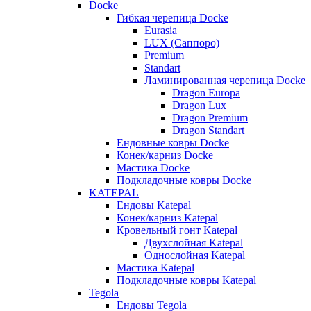
Docke
Гибкая черепица Docke
Eurasia
LUX (Саппоро)
Premium
Standart
Ламинированная черепица Docke
Dragon Europa
Dragon Lux
Dragon Premium
Dragon Standart
Ендовные ковры Docke
Конек/карниз Docke
Мастика Docke
Подкладочные ковры Docke
KATEPAL
Ендовы Katepal
Конек/карниз Katepal
Кровельный гонт Katepal
Двухслойная Katepal
Однослойная Katepal
Мастика Katepal
Подкладочные ковры Katepal
Tegola
Ендовы Tegola