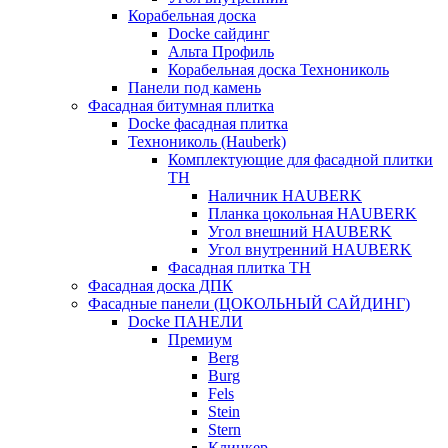
Корабельная доска
Docke сайдинг
Альта Профиль
Корабельная доска Технониколь
Панели под камень
Фасадная битумная плитка
Docke фасадная плитка
Технониколь (Hauberk)
Комплектующие для фасадной плитки
ТН
Наличник HAUBERK
Планка цокольная HAUBERK
Угол внешний HAUBERK
Угол внутренний HAUBERK
Фасадная плитка ТН
Фасадная доска ДПК
Фасадные панели (ЦОКОЛЬНЫЙ САЙДИНГ)
Docke ПАНЕЛИ
Премиум
Berg
Burg
Fels
Stein
Stern
Клинкер