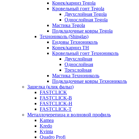
Конек/карниз Tegola
Кровельный гонт Tegola
Двухслойная Tegola
Однослойная Tegola
Мастика Tegola
Подкладочные ковры Tegola
Технониколь (Shinglas)
Ендовы Технониколь
Конек/карниз ТН
Кровельный гонт Технониколь
Двухслойная
Однослойная
Трехслойная
Мастика Технониколь
Подкладочные ковры Технониколь
Защелка (клик фальц)
FASTCLICK
FASTCLICK-B
FASTCLICK-H
FASTCLICK-T
Металлочерепица и волновой профиль
Kamea
Kredo
Kvinta
Quadro Profi