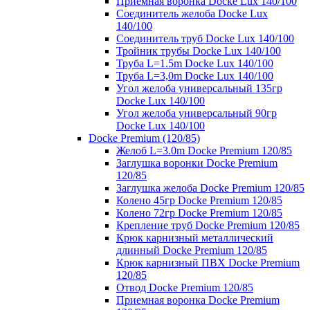
Приемная воронка Docke Lux 140/100
Соединитель желоба Docke Lux
140/100
Соединитель труб Docke Lux 140/100
Тройник трубы Docke Lux 140/100
Труба L=1.5m Docke Lux 140/100
Труба L=3,0m Docke Lux 140/100
Угол желоба универсальный 135гр
Docke Lux 140/100
Угол желоба универсальный 90гр
Docke Lux 140/100
Docke Premium (120/85)
Желоб L=3.0m Docke Premium 120/85
Заглушка воронки Docke Premium
120/85
Заглушка желоба Docke Premium 120/85
Колено 45гр Docke Premium 120/85
Колено 72гр Docke Premium 120/85
Крепление труб Docke Premium 120/85
Крюк карнизный металлический
длинный Docke Premium 120/85
Крюк карнизный ПВХ Docke Premium
120/85
Отвод Docke Premium 120/85
Приемная воронка Docke Premium