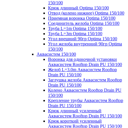
150/100
Крюк длинный Optima 150/100
Отвод (колено нижнее) Optima 150/100
Приемная воронка Optima 150/100
Соединитель желоба Optima 150/100
Труба L=1m Optima 150/100
Труба L=3m Optima 150/100
Угол внешний 90гр Optima 150/100
Угол желоба внутренний 90гр Optima
150/100
Аквасистем 150/100
Воронка для одиночной установки
Аквасистем Rooftop Drain PU 150/100
Желоб L=3.0m Аквасистем Rooftop
Drain PU 150/100
Заглушка желоба Аквасистем Rooftop
Drain PU 150/100
Колено Аквасистем Rooftop Drain PU
150/100
Крепление трубы Аквасистем Rooftop
Drain PU 150/100
Крюк длинный усиленный
Аквасистем Rooftop Drain PU 150/100
Крюк короткий усиленный
Аквасистем Rooftop Drain PU 150/100