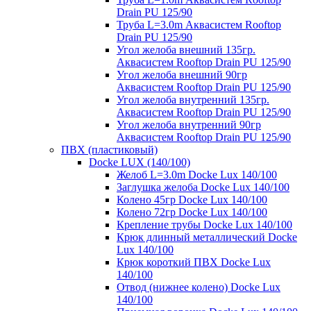
Drain PU 125/90
Труба L=3.0m Аквасистем Rooftop
Drain PU 125/90
Угол желоба внешний 135гр.
Аквасистем Rooftop Drain PU 125/90
Угол желоба внешний 90гр
Аквасистем Rooftop Drain PU 125/90
Угол желоба внутренний 135гр.
Аквасистем Rooftop Drain PU 125/90
Угол желоба внутренний 90гр
Аквасистем Rooftop Drain PU 125/90
ПВХ (пластиковый)
Docke LUX (140/100)
Желоб L=3.0m Docke Lux 140/100
Заглушка желоба Docke Lux 140/100
Колено 45гр Docke Lux 140/100
Колено 72гр Docke Lux 140/100
Крепление трубы Docke Lux 140/100
Крюк длинный металлический Docke
Lux 140/100
Крюк короткий ПВХ Docke Lux
140/100
Отвод (нижнее колено) Docke Lux
140/100