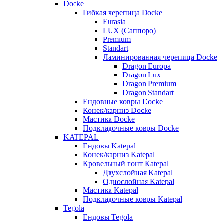
Docke
Гибкая черепица Docke
Eurasia
LUX (Саппоро)
Premium
Standart
Ламинированная черепица Docke
Dragon Europa
Dragon Lux
Dragon Premium
Dragon Standart
Ендовные ковры Docke
Конек/карниз Docke
Мастика Docke
Подкладочные ковры Docke
KATEPAL
Ендовы Katepal
Конек/карниз Katepal
Кровельный гонт Katepal
Двухслойная Katepal
Однослойная Katepal
Мастика Katepal
Подкладочные ковры Katepal
Tegola
Ендовы Tegola