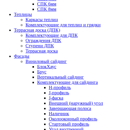
СПК 6мм
СПК 8мм
Теплицы
Каркасы теплиц
Комплектующие для теплиц и грядки
Террасная доска (ДПК)
Комплектующие для ДПК
Ограждения ДПК
Ступени ДПК
Террасная доска
Фасады
Виниловый сайдинг
БлокХаус
Брус
Вертикальный сайдинг
Комплектующие для сайдинга
H-профиль
J-профиль
J-фаска
Внешний (наружный) угол
Завершающая полоса
Наличник
Околооконный профиль
Стартовый профиль
Угол внутренний