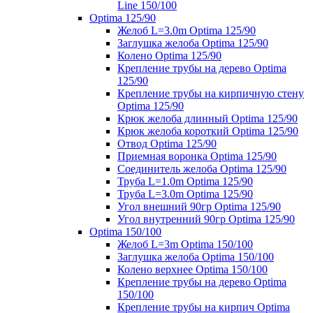
Line 150/100
Optima 125/90
Желоб L=3.0m Optima 125/90
Заглушка желоба Optima 125/90
Колено Optima 125/90
Крепление трубы на дерево Optima
125/90
Крепление трубы на кирпичную стену
Optima 125/90
Крюк желоба длинный Optima 125/90
Крюк желоба короткий Optima 125/90
Отвод Optima 125/90
Приемная воронка Optima 125/90
Соединитель желоба Optima 125/90
Труба L=1.0m Optima 125/90
Труба L=3.0m Optima 125/90
Угол внешний 90гр Optima 125/90
Угол внутренний 90гр Optima 125/90
Optima 150/100
Желоб L=3m Optima 150/100
Заглушка желоба Optima 150/100
Колено верхнее Optima 150/100
Крепление трубы на дерево Optima
150/100
Крепление трубы на кирпич Optima