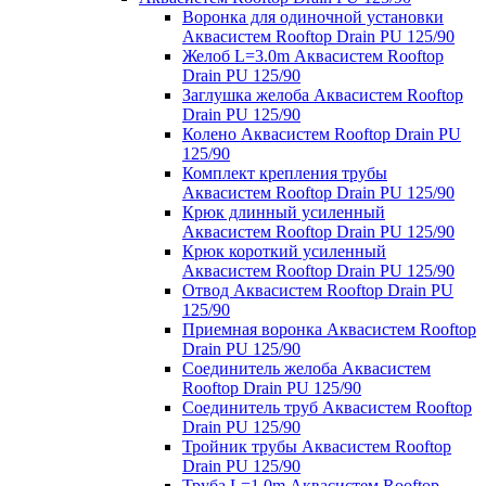
Воронка для одиночной установки
Аквасистем Rooftop Drain PU 125/90
Желоб L=3.0m Аквасистем Rooftop
Drain PU 125/90
Заглушка желоба Аквасистем Rooftop
Drain PU 125/90
Колено Аквасистем Rooftop Drain PU
125/90
Комплект крепления трубы
Аквасистем Rooftop Drain PU 125/90
Крюк длинный усиленный
Аквасистем Rooftop Drain PU 125/90
Крюк короткий усиленный
Аквасистем Rooftop Drain PU 125/90
Отвод Аквасистем Rooftop Drain PU
125/90
Приемная воронка Аквасистем Rooftop
Drain PU 125/90
Соединитель желоба Аквасистем
Rooftop Drain PU 125/90
Соединитель труб Аквасистем Rooftop
Drain PU 125/90
Тройник трубы Аквасистем Rooftop
Drain PU 125/90
Труба L=1.0m Аквасистем Rooftop