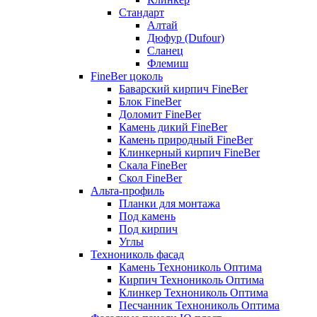
Стандарт
Алтай
Дюфур (Dufour)
Сланец
Флемиш
FineBer цоколь
Баварский кирпич FineBer
Блок FineBer
Доломит FineBer
Камень дикий FineBer
Камень природный FineBer
Клинкерный кирпич FineBer
Скала FineBer
Скол FineBer
Альта-профиль
Планки для монтажа
Под камень
Под кирпич
Углы
Технониколь фасад
Камень Технониколь Оптима
Кирпич Технониколь Оптима
Клинкер Технониколь Оптима
Песчанник Технониколь Оптима