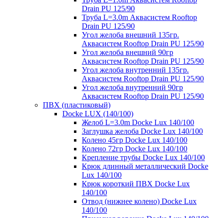
Drain PU 125/90
Труба L=3.0m Аквасистем Rooftop
Drain PU 125/90
Угол желоба внешний 135гр.
Аквасистем Rooftop Drain PU 125/90
Угол желоба внешний 90гр
Аквасистем Rooftop Drain PU 125/90
Угол желоба внутренний 135гр.
Аквасистем Rooftop Drain PU 125/90
Угол желоба внутренний 90гр
Аквасистем Rooftop Drain PU 125/90
ПВХ (пластиковый)
Docke LUX (140/100)
Желоб L=3.0m Docke Lux 140/100
Заглушка желоба Docke Lux 140/100
Колено 45гр Docke Lux 140/100
Колено 72гр Docke Lux 140/100
Крепление трубы Docke Lux 140/100
Крюк длинный металлический Docke
Lux 140/100
Крюк короткий ПВХ Docke Lux
140/100
Отвод (нижнее колено) Docke Lux
140/100