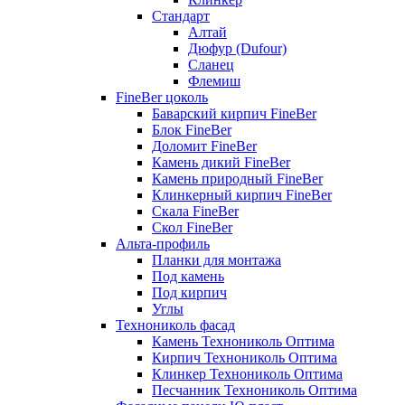
Стандарт
Алтай
Дюфур (Dufour)
Сланец
Флемиш
FineBer цоколь
Баварский кирпич FineBer
Блок FineBer
Доломит FineBer
Камень дикий FineBer
Камень природный FineBer
Клинкерный кирпич FineBer
Скала FineBer
Скол FineBer
Альта-профиль
Планки для монтажа
Под камень
Под кирпич
Углы
Технониколь фасад
Камень Технониколь Оптима
Кирпич Технониколь Оптима
Клинкер Технониколь Оптима
Песчанник Технониколь Оптима