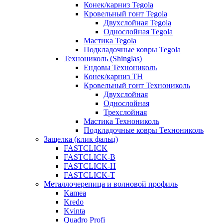
Конек/карниз Tegola
Кровельный гонт Tegola
Двухслойная Tegola
Однослойная Tegola
Мастика Tegola
Подкладочные ковры Tegola
Технониколь (Shinglas)
Ендовы Технониколь
Конек/карниз ТН
Кровельный гонт Технониколь
Двухслойная
Однослойная
Трехслойная
Мастика Технониколь
Подкладочные ковры Технониколь
Защелка (клик фальц)
FASTCLICK
FASTCLICK-B
FASTCLICK-H
FASTCLICK-T
Металлочерепица и волновой профиль
Kamea
Kredo
Kvinta
Quadro Profi