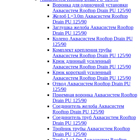
Воронка для одиночной установки
Аквасистем Rooftop Drain PU 125/90
Желоб L=3.0m Аквасистем Rooftop
Drain PU 125/90
Заглушка желоба Аквасистем Rooftop
Drain PU 125/90
Колено Аквасистем Rooftop Drain PU
125/90
Комплект крепления трубы
Аквасистем Rooftop Drain PU 125/90
Крюк длинный усиленный
Аквасистем Rooftop Drain PU 125/90
Крюк короткий усиленный
Аквасистем Rooftop Drain PU 125/90
Отвод Аквасистем Rooftop Drain PU
125/90
Приемная воронка Аквасистем Rooftop
Drain PU 125/90
Соединитель желоба Аквасистем
Rooftop Drain PU 125/90
Соединитель труб Аквасистем Rooftop
Drain PU 125/90
Тройник трубы Аквасистем Rooftop
Drain PU 125/90
Труба L=1.0m Аквасистем Rooftop