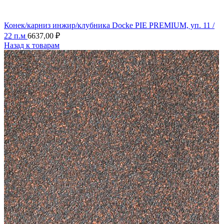
Конек/карниз инжир/клубника Docke PIE PREMIUM, уп. 11 /
22 п.м
6637,00
₽
Назад к товарам