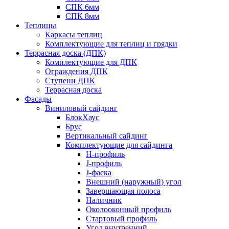
СПК 6мм
СПК 8мм
Теплицы
Каркасы теплиц
Комплектующие для теплиц и грядки
Террасная доска (ДПК)
Комплектующие для ДПК
Ограждения ДПК
Ступени ДПК
Террасная доска
Фасады
Виниловый сайдинг
БлокХаус
Брус
Вертикальный сайдинг
Комплектующие для сайдинга
H-профиль
J-профиль
J-фаска
Внешний (наружный) угол
Завершающая полоса
Наличник
Околооконный профиль
Стартовый профиль
Угол внутренний