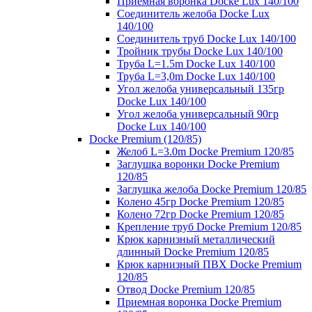
Приемная воронка Docke Lux 140/100
Соединитель желоба Docke Lux
140/100
Соединитель труб Docke Lux 140/100
Тройник трубы Docke Lux 140/100
Труба L=1.5m Docke Lux 140/100
Труба L=3,0m Docke Lux 140/100
Угол желоба универсальный 135гр
Docke Lux 140/100
Угол желоба универсальный 90гр
Docke Lux 140/100
Docke Premium (120/85)
Желоб L=3.0m Docke Premium 120/85
Заглушка воронки Docke Premium
120/85
Заглушка желоба Docke Premium 120/85
Колено 45гр Docke Premium 120/85
Колено 72гр Docke Premium 120/85
Крепление труб Docke Premium 120/85
Крюк карнизный металлический
длинный Docke Premium 120/85
Крюк карнизный ПВХ Docke Premium
120/85
Отвод Docke Premium 120/85
Приемная воронка Docke Premium