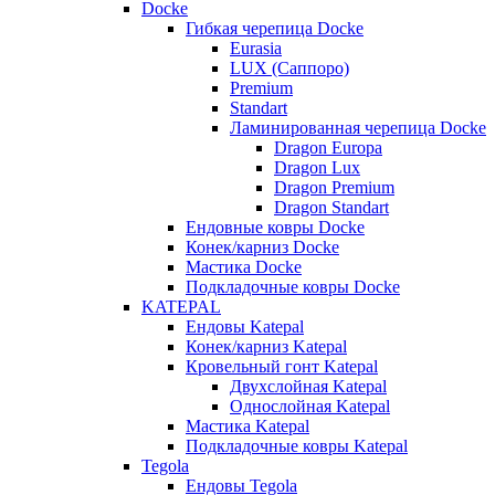
Docke
Гибкая черепица Docke
Eurasia
LUX (Саппоро)
Premium
Standart
Ламинированная черепица Docke
Dragon Europa
Dragon Lux
Dragon Premium
Dragon Standart
Ендовные ковры Docke
Конек/карниз Docke
Мастика Docke
Подкладочные ковры Docke
KATEPAL
Ендовы Katepal
Конек/карниз Katepal
Кровельный гонт Katepal
Двухслойная Katepal
Однослойная Katepal
Мастика Katepal
Подкладочные ковры Katepal
Tegola
Ендовы Tegola