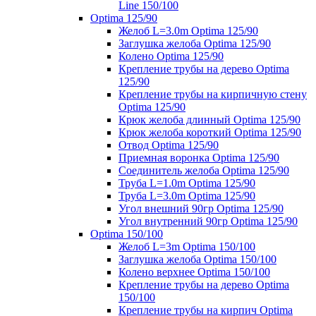
Line 150/100
Optima 125/90
Желоб L=3.0m Optima 125/90
Заглушка желоба Optima 125/90
Колено Optima 125/90
Крепление трубы на дерево Optima
125/90
Крепление трубы на кирпичную стену
Optima 125/90
Крюк желоба длинный Optima 125/90
Крюк желоба короткий Optima 125/90
Отвод Optima 125/90
Приемная воронка Optima 125/90
Соединитель желоба Optima 125/90
Труба L=1.0m Optima 125/90
Труба L=3.0m Optima 125/90
Угол внешний 90гр Optima 125/90
Угол внутренний 90гр Optima 125/90
Optima 150/100
Желоб L=3m Optima 150/100
Заглушка желоба Optima 150/100
Колено верхнее Optima 150/100
Крепление трубы на дерево Optima
150/100
Крепление трубы на кирпич Optima