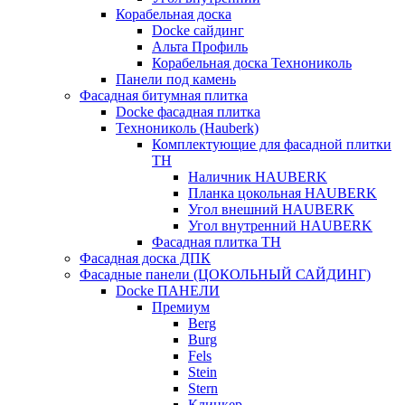
Корабельная доска
Docke сайдинг
Альта Профиль
Корабельная доска Технониколь
Панели под камень
Фасадная битумная плитка
Docke фасадная плитка
Технониколь (Hauberk)
Комплектующие для фасадной плитки
ТН
Наличник HAUBERK
Планка цокольная HAUBERK
Угол внешний HAUBERK
Угол внутренний HAUBERK
Фасадная плитка ТН
Фасадная доска ДПК
Фасадные панели (ЦОКОЛЬНЫЙ САЙДИНГ)
Docke ПАНЕЛИ
Премиум
Berg
Burg
Fels
Stein
Stern
Клинкер