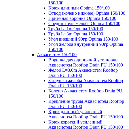
150/100
Крюк длинный Optima 150/100
Отвод (колено нижнее) Optima 150/100
Приемная воронка Optima 150/100
Соединитель желоба Optima 150/100
Труба L=1m Optima 150/100
Труба L=3m Optima 150/100
Угол внешний 90гр Optima 150/100
Угол желоба внутренний 90гр Optima
150/100
Аквасистем 150/100
Воронка для одиночной установки
Аквасистем Rooftop Drain PU 150/100
Желоб L=3.0m Аквасистем Rooftop
Drain PU 150/100
Заглушка желоба Аквасистем Rooftop
Drain PU 150/100
Колено Аквасистем Rooftop Drain PU
150/100
Крепление трубы Аквасистем Rooftop
Drain PU 150/100
Крюк длинный усиленный
Аквасистем Rooftop Drain PU 150/100
Крюк короткий усиленный
Аквасистем Rooftop Drain PU 150/100