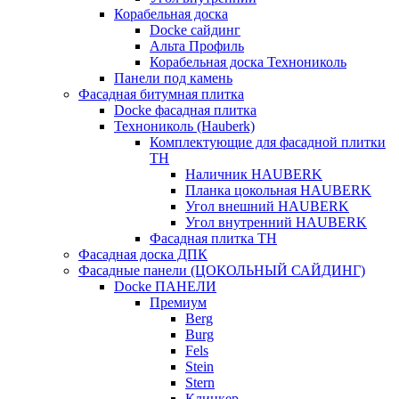
Корабельная доска
Docke сайдинг
Альта Профиль
Корабельная доска Технониколь
Панели под камень
Фасадная битумная плитка
Docke фасадная плитка
Технониколь (Hauberk)
Комплектующие для фасадной плитки
ТН
Наличник HAUBERK
Планка цокольная HAUBERK
Угол внешний HAUBERK
Угол внутренний HAUBERK
Фасадная плитка ТН
Фасадная доска ДПК
Фасадные панели (ЦОКОЛЬНЫЙ САЙДИНГ)
Docke ПАНЕЛИ
Премиум
Berg
Burg
Fels
Stein
Stern
Клинкер