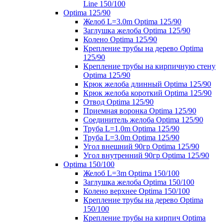
Line 150/100
Optima 125/90
Желоб L=3.0m Optima 125/90
Заглушка желоба Optima 125/90
Колено Optima 125/90
Крепление трубы на дерево Optima
125/90
Крепление трубы на кирпичную стену
Optima 125/90
Крюк желоба длинный Optima 125/90
Крюк желоба короткий Optima 125/90
Отвод Optima 125/90
Приемная воронка Optima 125/90
Соединитель желоба Optima 125/90
Труба L=1.0m Optima 125/90
Труба L=3.0m Optima 125/90
Угол внешний 90гр Optima 125/90
Угол внутренний 90гр Optima 125/90
Optima 150/100
Желоб L=3m Optima 150/100
Заглушка желоба Optima 150/100
Колено верхнее Optima 150/100
Крепление трубы на дерево Optima
150/100
Крепление трубы на кирпич Optima