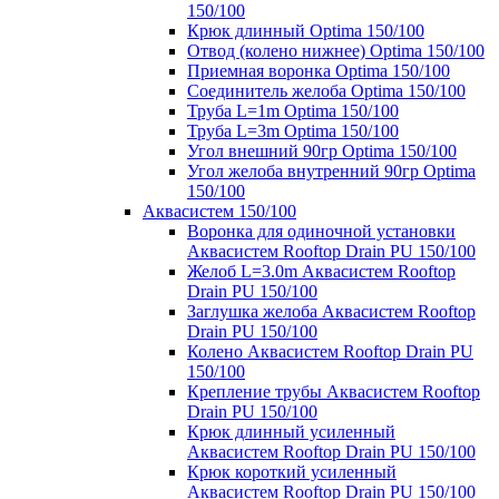
150/100
Крюк длинный Optima 150/100
Отвод (колено нижнее) Optima 150/100
Приемная воронка Optima 150/100
Соединитель желоба Optima 150/100
Труба L=1m Optima 150/100
Труба L=3m Optima 150/100
Угол внешний 90гр Optima 150/100
Угол желоба внутренний 90гр Optima
150/100
Аквасистем 150/100
Воронка для одиночной установки
Аквасистем Rooftop Drain PU 150/100
Желоб L=3.0m Аквасистем Rooftop
Drain PU 150/100
Заглушка желоба Аквасистем Rooftop
Drain PU 150/100
Колено Аквасистем Rooftop Drain PU
150/100
Крепление трубы Аквасистем Rooftop
Drain PU 150/100
Крюк длинный усиленный
Аквасистем Rooftop Drain PU 150/100
Крюк короткий усиленный
Аквасистем Rooftop Drain PU 150/100