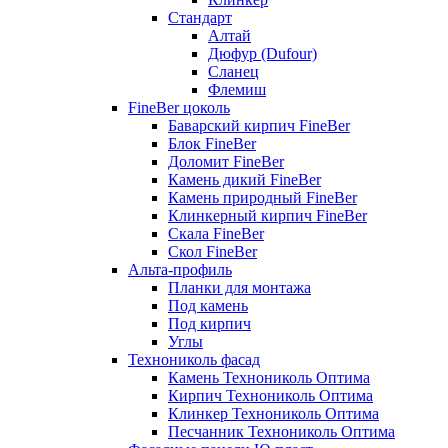
Стандарт
Алтай
Дюфур (Dufour)
Сланец
Флемиш
FineBer цоколь
Баварский кирпич FineBer
Блок FineBer
Доломит FineBer
Камень дикий FineBer
Камень природный FineBer
Клинкерный кирпич FineBer
Скала FineBer
Скол FineBer
Альта-профиль
Планки для монтажа
Под камень
Под кирпич
Углы
Технониколь фасад
Камень Технониколь Оптима
Кирпич Технониколь Оптима
Клинкер Технониколь Оптима
Песчанник Технониколь Оптима