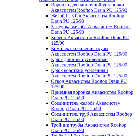
Воронка для одиночной установки
Аквасистем Rooftop Drain PU 125/90
Желоб L=3.0m Аквасистем Rooftop
Drain PU 125/90
Заглушка желоба Аквасистем Rooftop
Drain PU 125/90
Колено Аквасистем Rooftop Drain PU
125/90
Комплект крепления трубы
Аквасистем Rooftop Drain PU 125/90
Крюк длинный усиленный
Аквасистем Rooftop Drain PU 125/90
Крюк короткий усиленный
Аквасистем Rooftop Drain PU 125/90
Отвод Аквасистем Rooftop Drain PU
125/90
Приемная воронка Аквасистем Rooftop
Drain PU 125/90
Соединитель желоба Аквасистем
Rooftop Drain PU 125/90
Соединитель труб Аквасистем Rooftop
Drain PU 125/90
Тройник трубы Аквасистем Rooftop
Drain PU 125/90
Труба L=1.0m Аквасистем Rooftop