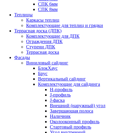
СПК 6мм
СПК 8мм
Теплицы
Каркасы теплиц
Комплектующие для теплиц и грядки
Террасная доска (ДПК)
Комплектующие для ДПК
Ограждения ДПК
Ступени ДПК
Террасная доска
Фасады
Виниловый сайдинг
БлокХаус
Брус
Вертикальный сайдинг
Комплектующие для сайдинга
H-профиль
J-профиль
J-фаска
Внешний (наружный) угол
Завершающая полоса
Наличник
Околооконный профиль
Стартовый профиль
Угол внутренний