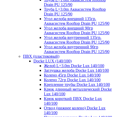
Drain PU 125/90
Труба L=3.0m Аквасистем Rooftop
Drain PU 125/90
Угол желоба внешний 135гр.
Аквасистем Rooftop Drain PU 125/90
Угол желоба внешний 90гр
Аквасистем Rooftop Drain PU 125/90
Угол желоба внутренний 135гр.
Аквасистем Rooftop Drain PU 125/90
Угол желоба внутренний 90гр
Аквасистем Rooftop Drain PU 125/90
ПВХ (пластиковый)
Docke LUX (140/100)
Желоб L=3.0m Docke Lux 140/100
Заглушка желоба Docke Lux 140/100
Колено 45гр Docke Lux 140/100
Колено 72гр Docke Lux 140/100
Крепление трубы Docke Lux 140/100
Крюк длинный металлический Docke
Lux 140/100
Крюк короткий ПВХ Docke Lux
140/100
Отвод (нижнее колено) Docke Lux
140/100