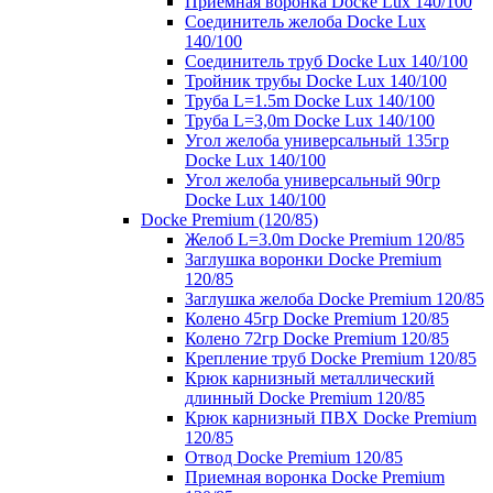
Приемная воронка Docke Lux 140/100
Соединитель желоба Docke Lux
140/100
Соединитель труб Docke Lux 140/100
Тройник трубы Docke Lux 140/100
Труба L=1.5m Docke Lux 140/100
Труба L=3,0m Docke Lux 140/100
Угол желоба универсальный 135гр
Docke Lux 140/100
Угол желоба универсальный 90гр
Docke Lux 140/100
Docke Premium (120/85)
Желоб L=3.0m Docke Premium 120/85
Заглушка воронки Docke Premium
120/85
Заглушка желоба Docke Premium 120/85
Колено 45гр Docke Premium 120/85
Колено 72гр Docke Premium 120/85
Крепление труб Docke Premium 120/85
Крюк карнизный металлический
длинный Docke Premium 120/85
Крюк карнизный ПВХ Docke Premium
120/85
Отвод Docke Premium 120/85
Приемная воронка Docke Premium