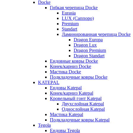
Docke
Гибкая черепица Docke
Eurasia
LUX (Саппоро)
Premium
Standart
Ламинированная черепица Docke
Dragon Europa
Dragon Lux
Dragon Premium
Dragon Standart
Ендовные ковры Docke
Конек/карниз Docke
Мастика Docke
Подкладочные ковры Docke
KATEPAL
Ендовы Katepal
Конек/карниз Katepal
Кровельный гонт Katepal
Двухслойная Katepal
Однослойная Katepal
Мастика Katepal
Подкладочные ковры Katepal
Tegola
Ендовы Tegola