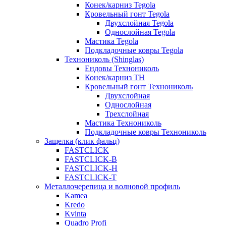
Конек/карниз Tegola
Кровельный гонт Tegola
Двухслойная Tegola
Однослойная Tegola
Мастика Tegola
Подкладочные ковры Tegola
Технониколь (Shinglas)
Ендовы Технониколь
Конек/карниз ТН
Кровельный гонт Технониколь
Двухслойная
Однослойная
Трехслойная
Мастика Технониколь
Подкладочные ковры Технониколь
Защелка (клик фальц)
FASTCLICK
FASTCLICK-B
FASTCLICK-H
FASTCLICK-T
Металлочерепица и волновой профиль
Kamea
Kredo
Kvinta
Quadro Profi