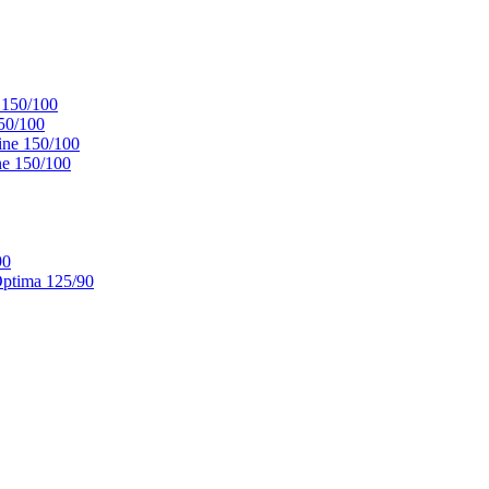
 150/100
50/100
ne 150/100
e 150/100
90
ptima 125/90