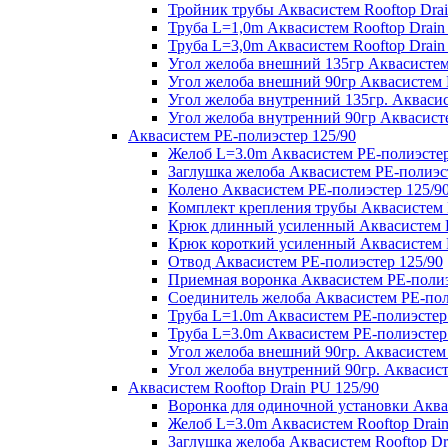
Тройник трубы Аквасистем Rooftop Drai
Труба L=1,0m Аквасистем Rooftop Drain
Труба L=3,0m Аквасистем Rooftop Drain
Угол желоба внешний 135гр Аквасистем 
Угол желоба внешний 90гр Аквасистем R
Угол желоба внутренний 135гр. Аквасис
Угол желоба внутренний 90гр Аквасисте
Аквасистем PE-полиэстер 125/90
Желоб L=3.0m Аквасистем PE-полиэстер
Заглушка желоба Аквасистем PE-полиэс
Колено Аквасистем PE-полиэстер 125/9
Комплект крепления трубы Аквасистем 
Крюк длинный усиленный Аквасистем P
Крюк короткий усиленный Аквасистем P
Отвод Аквасистем РЕ-полиэстер 125/90
Приемная воронка Аквасистем PE-полиэ
Соединитель желоба Аквасистем PE-пол
Труба L=1.0m Аквасистем PE-полиэстер
Труба L=3.0m Аквасистем PE-полиэстер
Угол желоба внешний 90гр. Аквасистем
Угол желоба внутренний 90гр. Аквасист
Аквасистем Rooftop Drain PU 125/90
Воронка для одиночной установки Аквас
Желоб L=3.0m Аквасистем Rooftop Drain
Заглушка желоба Аквасистем Rooftop Dr