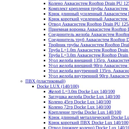
Колено Аквасистем Rooftop Drain PU 12
Комплект крепления трубы Аквасистем R
Крюк длинный усиленный Аквасистем Ro
Крюк короткий усиленный Аквасистем R
Отвод Аквасистем Rooftop Drain PU 125
Приемная воронка Аквасистем Rooftop D
Соединитель желоба Аквасистем Rooftop
Соединитель труб Аквасистем Rooftop D
Тройник трубы Аквасистем Rooftop Drai
Труба L=1.0m Аквасистем Rooftop Drain
Труба L=3.0m Аквасистем Rooftop Drain
Угол желоба внешний 135гр. Аквасистем
Угол желоба внешний 90гр Аквасистем R
Угол желоба внутренний 135гр. Аквасис
Угол желоба внутренний 90гр Аквасисте
ПВХ (пластиковый)
Docke LUX (140/100)
Желоб L=3.0m Docke Lux 140/100
Заглушка желоба Docke Lux 140/100
Колено 45гр Docke Lux 140/100
Колено 72гр Docke Lux 140/100
Крепление трубы Docke Lux 140/100
Крюк длинный металлический Docke Lu
Крюк короткий ПВХ Docke Lux 140/100
Отвод (нижнее колено) Docke Lux 140/1