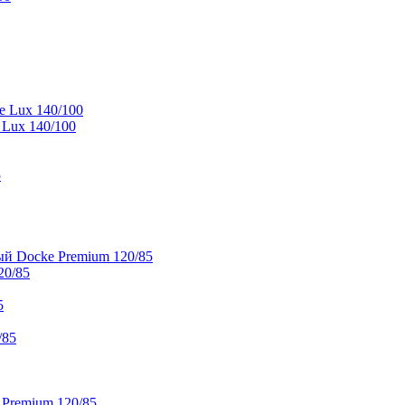
e Lux 140/100
 Lux 140/100
5
й Docke Premium 120/85
20/85
5
/85
 Premium 120/85