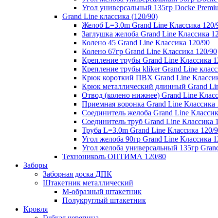
Угол универсальный 135гр Docke Premi
Grand Line классика (120/90)
Желоб L=3.0m Grand Line Классика 120/
Заглушка желоба Grand Line Классика 1
Колено 45 Grand Line Классика 120/90
Колено 67гр Grand Line Классика 120/90
Крепление трубы Grand Line Классика 1
Крепление трубы kliker Grand Line класс
Крюк короткий ПВХ Grand Line Классик
Крюк металлический длинный Grand Lin
Отвод (колено нижнее) Grand Line Класс
Приемная воронка Grand Line Классика 
Соединитель желоба Grand Line Классик
Соединитель труб Grand Line Классика 
Труба L=3.0m Grand Line Классика 120/
Угол желоба 90гр Grand Line Классика 1
Угол желоба универсальный 135гр Grand
Технониколь ОПТИМА 120/80
Заборы
Заборная доска ДПК
Штакетник металлический
М-образный штакетник
Полукруглый штакетник
Кровля
Гибкая черепица