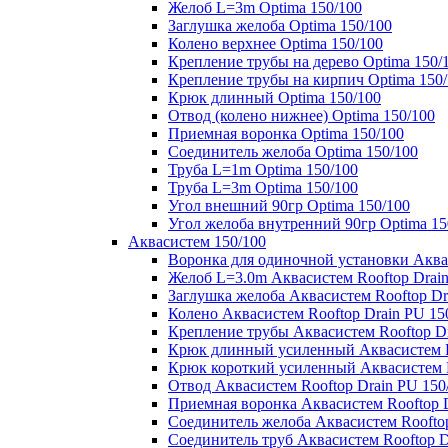
Желоб L=3m Optima 150/100
Заглушка желоба Optima 150/100
Колено верхнее Optima 150/100
Крепление трубы на дерево Optima 150/
Крепление трубы на кирпич Optima 150
Крюк длинный Optima 150/100
Отвод (колено нижнее) Optima 150/100
Приемная воронка Optima 150/100
Соединитель желоба Optima 150/100
Труба L=1m Optima 150/100
Труба L=3m Optima 150/100
Угол внешний 90гр Optima 150/100
Угол желоба внутренний 90гр Optima 15
Аквасистем 150/100
Воронка для одиночной установки Аквас
Желоб L=3.0m Аквасистем Rooftop Drain
Заглушка желоба Аквасистем Rooftop Dr
Колено Аквасистем Rooftop Drain PU 15
Крепление трубы Аквасистем Rooftop Dr
Крюк длинный усиленный Аквасистем Ro
Крюк короткий усиленный Аквасистем R
Отвод Аквасистем Rooftop Drain PU 150
Приемная воронка Аквасистем Rooftop D
Соединитель желоба Аквасистем Rooftop
Соединитель труб Аквасистем Rooftop D