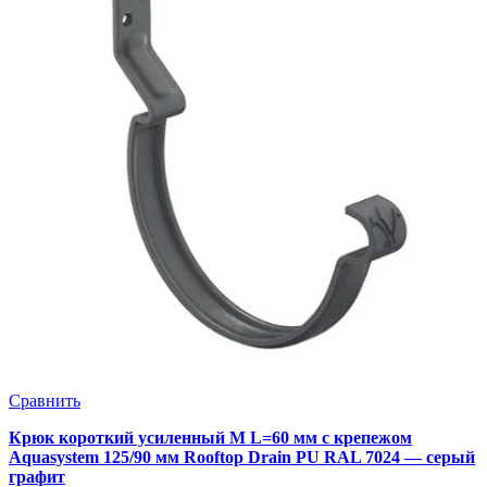
Сравнить
Крюк короткий усиленный M L=60 мм с крепежом
Aquasystem 125/90 мм Rooftop Drain PU RAL 7024 — серый
графит