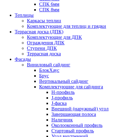
СПК 6мм
СПК 8мм
Теплицы
Каркасы теплиц
Комплектующие для теплиц и грядки
Террасная доска (ДПК)
Комплектующие для ДПК
Ограждения ДПК
Ступени ДПК
Террасная доска
Фасады
Виниловый сайдинг
БлокХаус
Брус
Вертикальный сайдинг
Комплектующие для сайдинга
H-профиль
J-профиль
J-фаска
Внешний (наружный) угол
Завершающая полоса
Наличник
Околооконный профиль
Стартовый профиль
Угол внутренний