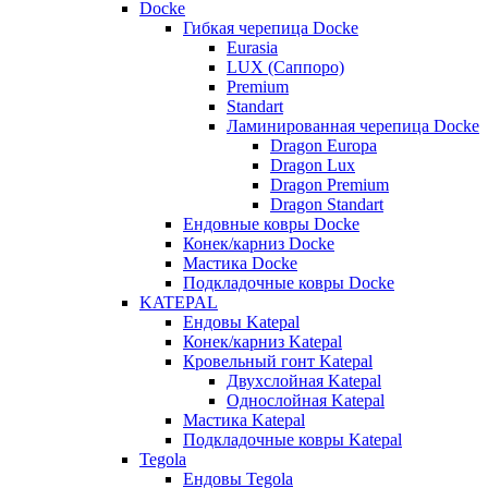
Docke
Гибкая черепица Docke
Eurasia
LUX (Саппоро)
Premium
Standart
Ламинированная черепица Docke
Dragon Europa
Dragon Lux
Dragon Premium
Dragon Standart
Ендовные ковры Docke
Конек/карниз Docke
Мастика Docke
Подкладочные ковры Docke
KATEPAL
Ендовы Katepal
Конек/карниз Katepal
Кровельный гонт Katepal
Двухслойная Katepal
Однослойная Katepal
Мастика Katepal
Подкладочные ковры Katepal
Tegola
Ендовы Tegola