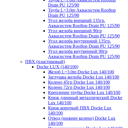
Drain PU 125/90
Труба L=3.0m Аквасистем Rooftop
Drain PU 125/90
Угол желоба внешний 135гр.
Аквасистем Rooftop Drain PU 125/90
Угол желоба внешний 90гр
Аквасистем Rooftop Drain PU 125/90
Угол желоба внутренний 135гр.
Аквасистем Rooftop Drain PU 125/90
Угол желоба внутренний 90гр
Аквасистем Rooftop Drain PU 125/90
ПВХ (пластиковый)
Docke LUX (140/100)
Желоб L=3.0m Docke Lux 140/100
Заглушка желоба Docke Lux 140/100
Колено 45гр Docke Lux 140/100
Колено 72гр Docke Lux 140/100
Крепление трубы Docke Lux 140/100
Крюк длинный металлический Docke
Lux 140/100
Крюк короткий ПВХ Docke Lux
140/100
Отвод (нижнее колено) Docke Lux
140/100