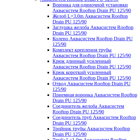
Воронка для одиночной установки
Аквасистем Rooftop Drain PU 125/90
Желоб L=3.0m Аквасистем Rooftop
Drain PU 125/90
Заглушка желоба Аквасистем Rooftop
Drain PU 125/90
Колено Аквасистем Rooftop Drain PU
125/90
Комплект крепления трубы
Аквасистем Rooftop Drain PU 125/90
Крюк длинный усиленный
Аквасистем Rooftop Drain PU 125/90
Крюк короткий усиленный
Аквасистем Rooftop Drain PU 125/90
Отвод Аквасистем Rooftop Drain PU
125/90
Приемная воронка Аквасистем Rooftop
Drain PU 125/90
Соединитель желоба Аквасистем
Rooftop Drain PU 125/90
Соединитель труб Аквасистем Rooftop
Drain PU 125/90
Тройник трубы Аквасистем Rooftop
Drain PU 125/90
Труба L=1.0m Аквасистем Rooftop