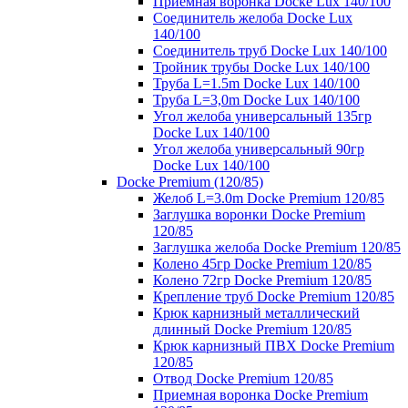
Приемная воронка Docke Lux 140/100
Соединитель желоба Docke Lux
140/100
Соединитель труб Docke Lux 140/100
Тройник трубы Docke Lux 140/100
Труба L=1.5m Docke Lux 140/100
Труба L=3,0m Docke Lux 140/100
Угол желоба универсальный 135гр
Docke Lux 140/100
Угол желоба универсальный 90гр
Docke Lux 140/100
Docke Premium (120/85)
Желоб L=3.0m Docke Premium 120/85
Заглушка воронки Docke Premium
120/85
Заглушка желоба Docke Premium 120/85
Колено 45гр Docke Premium 120/85
Колено 72гр Docke Premium 120/85
Крепление труб Docke Premium 120/85
Крюк карнизный металлический
длинный Docke Premium 120/85
Крюк карнизный ПВХ Docke Premium
120/85
Отвод Docke Premium 120/85
Приемная воронка Docke Premium