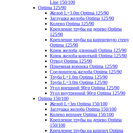
Line 150/100
Optima 125/90
Желоб L=3.0m Optima 125/90
Заглушка желоба Optima 125/90
Колено Optima 125/90
Крепление трубы на дерево Optima
125/90
Крепление трубы на кирпичную стену
Optima 125/90
Крюк желоба длинный Optima 125/90
Крюк желоба короткий Optima 125/90
Отвод Optima 125/90
Приемная воронка Optima 125/90
Соединитель желоба Optima 125/90
Труба L=1.0m Optima 125/90
Труба L=3.0m Optima 125/90
Угол внешний 90гр Optima 125/90
Угол внутренний 90гр Optima 125/90
Optima 150/100
Желоб L=3m Optima 150/100
Заглушка желоба Optima 150/100
Колено верхнее Optima 150/100
Крепление трубы на дерево Optima
150/100
Крепление трубы на кирпич Optima