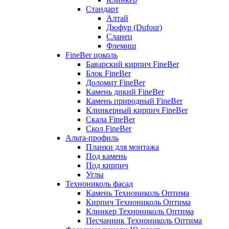
Стандарт
Алтай
Дюфур (Dufour)
Сланец
Флемиш
FineBer цоколь
Баварский кирпич FineBer
Блок FineBer
Доломит FineBer
Камень дикий FineBer
Камень природный FineBer
Клинкерный кирпич FineBer
Скала FineBer
Скол FineBer
Альта-профиль
Планки для монтажа
Под камень
Под кирпич
Углы
Технониколь фасад
Камень Технониколь Оптима
Кирпич Технониколь Оптима
Клинкер Технониколь Оптима
Песчанник Технониколь Оптима