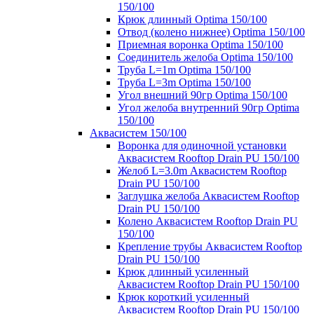
150/100
Крюк длинный Optima 150/100
Отвод (колено нижнее) Optima 150/100
Приемная воронка Optima 150/100
Соединитель желоба Optima 150/100
Труба L=1m Optima 150/100
Труба L=3m Optima 150/100
Угол внешний 90гр Optima 150/100
Угол желоба внутренний 90гр Optima
150/100
Аквасистем 150/100
Воронка для одиночной установки
Аквасистем Rooftop Drain PU 150/100
Желоб L=3.0m Аквасистем Rooftop
Drain PU 150/100
Заглушка желоба Аквасистем Rooftop
Drain PU 150/100
Колено Аквасистем Rooftop Drain PU
150/100
Крепление трубы Аквасистем Rooftop
Drain PU 150/100
Крюк длинный усиленный
Аквасистем Rooftop Drain PU 150/100
Крюк короткий усиленный
Аквасистем Rooftop Drain PU 150/100