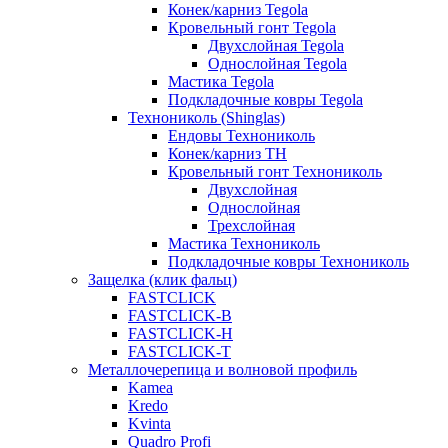
Конек/карниз Tegola
Кровельный гонт Tegola
Двухслойная Tegola
Однослойная Tegola
Мастика Tegola
Подкладочные ковры Tegola
Технониколь (Shinglas)
Ендовы Технониколь
Конек/карниз ТН
Кровельный гонт Технониколь
Двухслойная
Однослойная
Трехслойная
Мастика Технониколь
Подкладочные ковры Технониколь
Защелка (клик фальц)
FASTCLICK
FASTCLICK-B
FASTCLICK-H
FASTCLICK-T
Металлочерепица и волновой профиль
Kamea
Kredo
Kvinta
Quadro Profi