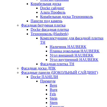
Корабельная доска
Docke сайдинг
Альта Профиль
Корабельная доска Технониколь
Панели под камень
Фасадная битумная плитка
Docke фасадная плитка
Технониколь (Hauberk)
Комплектующие для фасадной плитки
ТН
Наличник HAUBERK
Планка цокольная HAUBERK
Угол внешний HAUBERK
Угол внутренний HAUBERK
Фасадная плитка ТН
Фасадная доска ДПК
Фасадные панели (ЦОКОЛЬНЫЙ САЙДИНГ)
Docke ПАНЕЛИ
Премиум
Berg
Burg
Fels
Stein
Stern
Клинкер