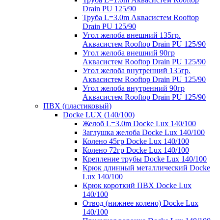
Drain PU 125/90
Труба L=3.0m Аквасистем Rooftop
Drain PU 125/90
Угол желоба внешний 135гр.
Аквасистем Rooftop Drain PU 125/90
Угол желоба внешний 90гр
Аквасистем Rooftop Drain PU 125/90
Угол желоба внутренний 135гр.
Аквасистем Rooftop Drain PU 125/90
Угол желоба внутренний 90гр
Аквасистем Rooftop Drain PU 125/90
ПВХ (пластиковый)
Docke LUX (140/100)
Желоб L=3.0m Docke Lux 140/100
Заглушка желоба Docke Lux 140/100
Колено 45гр Docke Lux 140/100
Колено 72гр Docke Lux 140/100
Крепление трубы Docke Lux 140/100
Крюк длинный металлический Docke
Lux 140/100
Крюк короткий ПВХ Docke Lux
140/100
Отвод (нижнее колено) Docke Lux
140/100