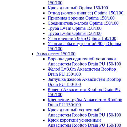
150/100
Крюк длинный Optima 150/100
Отвод (колено нижнее) Optima 150/100
Приемная воронка Optima 150/100
Соединитель желоба Optima 150/100
Труба L=1m Optima 150/100
Труба L=3m Optima 150/100
Угол внешний 90гр Optima 150/100
Угол желоба внутренний 90гр Optima
150/100
Аквасистем 150/100
Воронка для одиночной установки
Аквасистем Rooftop Drain PU 150/100
Желоб L=3.0m Аквасистем Rooftop
Drain PU 150/100
Заглушка желоба Аквасистем Rooftop
Drain PU 150/100
Колено Аквасистем Rooftop Drain PU
150/100
Крепление трубы Аквасистем Rooftop
Drain PU 150/100
Крюк длинный усиленный
Аквасистем Rooftop Drain PU 150/100
Крюк короткий усиленный
Аквасистем Rooftop Drain PU 150/100