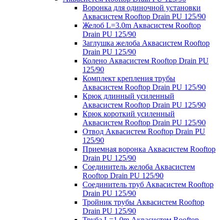
Воронка для одиночной установки
Аквасистем Rooftop Drain PU 125/90
Желоб L=3.0m Аквасистем Rooftop
Drain PU 125/90
Заглушка желоба Аквасистем Rooftop
Drain PU 125/90
Колено Аквасистем Rooftop Drain PU
125/90
Комплект крепления трубы
Аквасистем Rooftop Drain PU 125/90
Крюк длинный усиленный
Аквасистем Rooftop Drain PU 125/90
Крюк короткий усиленный
Аквасистем Rooftop Drain PU 125/90
Отвод Аквасистем Rooftop Drain PU
125/90
Приемная воронка Аквасистем Rooftop
Drain PU 125/90
Соединитель желоба Аквасистем
Rooftop Drain PU 125/90
Соединитель труб Аквасистем Rooftop
Drain PU 125/90
Тройник трубы Аквасистем Rooftop
Drain PU 125/90
Труба L=1.0m Аквасистем Rooftop