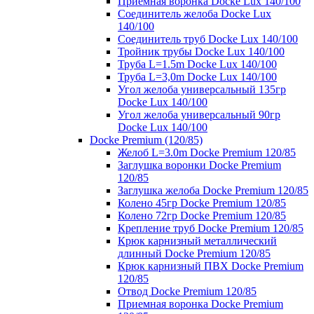
Приемная воронка Docke Lux 140/100
Соединитель желоба Docke Lux
140/100
Соединитель труб Docke Lux 140/100
Тройник трубы Docke Lux 140/100
Труба L=1.5m Docke Lux 140/100
Труба L=3,0m Docke Lux 140/100
Угол желоба универсальный 135гр
Docke Lux 140/100
Угол желоба универсальный 90гр
Docke Lux 140/100
Docke Premium (120/85)
Желоб L=3.0m Docke Premium 120/85
Заглушка воронки Docke Premium
120/85
Заглушка желоба Docke Premium 120/85
Колено 45гр Docke Premium 120/85
Колено 72гр Docke Premium 120/85
Крепление труб Docke Premium 120/85
Крюк карнизный металлический
длинный Docke Premium 120/85
Крюк карнизный ПВХ Docke Premium
120/85
Отвод Docke Premium 120/85
Приемная воронка Docke Premium