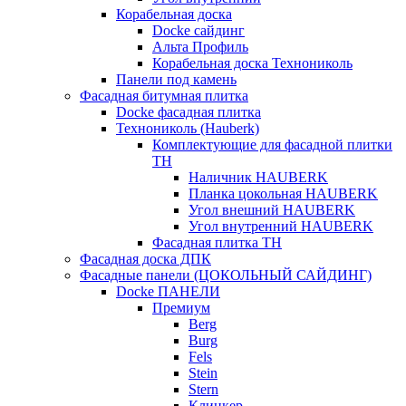
Корабельная доска
Docke сайдинг
Альта Профиль
Корабельная доска Технониколь
Панели под камень
Фасадная битумная плитка
Docke фасадная плитка
Технониколь (Hauberk)
Комплектующие для фасадной плитки
ТН
Наличник HAUBERK
Планка цокольная HAUBERK
Угол внешний HAUBERK
Угол внутренний HAUBERK
Фасадная плитка ТН
Фасадная доска ДПК
Фасадные панели (ЦОКОЛЬНЫЙ САЙДИНГ)
Docke ПАНЕЛИ
Премиум
Berg
Burg
Fels
Stein
Stern
Клинкер