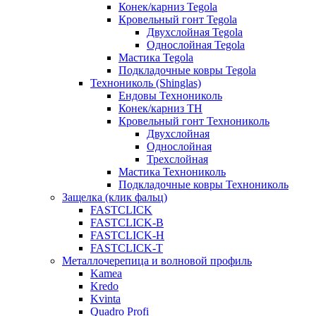
Конек/карниз Tegola
Кровельный гонт Tegola
Двухслойная Tegola
Однослойная Tegola
Мастика Tegola
Подкладочные ковры Tegola
Технониколь (Shinglas)
Ендовы Технониколь
Конек/карниз ТН
Кровельный гонт Технониколь
Двухслойная
Однослойная
Трехслойная
Мастика Технониколь
Подкладочные ковры Технониколь
Защелка (клик фальц)
FASTCLICK
FASTCLICK-B
FASTCLICK-H
FASTCLICK-T
Металлочерепица и волновой профиль
Kamea
Kredo
Kvinta
Quadro Profi