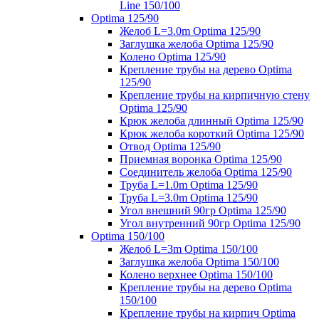
Line 150/100
Optima 125/90
Желоб L=3.0m Optima 125/90
Заглушка желоба Optima 125/90
Колено Optima 125/90
Крепление трубы на дерево Optima
125/90
Крепление трубы на кирпичную стену
Optima 125/90
Крюк желоба длинный Optima 125/90
Крюк желоба короткий Optima 125/90
Отвод Optima 125/90
Приемная воронка Optima 125/90
Соединитель желоба Optima 125/90
Труба L=1.0m Optima 125/90
Труба L=3.0m Optima 125/90
Угол внешний 90гр Optima 125/90
Угол внутренний 90гр Optima 125/90
Optima 150/100
Желоб L=3m Optima 150/100
Заглушка желоба Optima 150/100
Колено верхнее Optima 150/100
Крепление трубы на дерево Optima
150/100
Крепление трубы на кирпич Optima