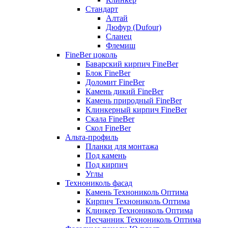
Стандарт
Алтай
Дюфур (Dufour)
Сланец
Флемиш
FineBer цоколь
Баварский кирпич FineBer
Блок FineBer
Доломит FineBer
Камень дикий FineBer
Камень природный FineBer
Клинкерный кирпич FineBer
Скала FineBer
Скол FineBer
Альта-профиль
Планки для монтажа
Под камень
Под кирпич
Углы
Технониколь фасад
Камень Технониколь Оптима
Кирпич Технониколь Оптима
Клинкер Технониколь Оптима
Песчанник Технониколь Оптима