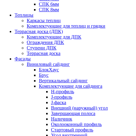
СПК 6мм
СПК 8мм
Теплицы
Каркасы теплиц
Комплектующие для теплиц и грядки
Террасная доска (ДПК)
Комплектующие для ДПК
Ограждения ДПК
Ступени ДПК
Террасная доска
Фасады
Виниловый сайдинг
БлокХаус
Брус
Вертикальный сайдинг
Комплектующие для сайдинга
H-профиль
J-профиль
J-фаска
Внешний (наружный) угол
Завершающая полоса
Наличник
Околооконный профиль
Стартовый профиль
Угол внутренний