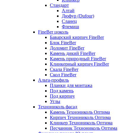
Стандарт
Алтай
Дюфур (Dufour)
Сланец
Флемиш
FineBer цоколь
Баварский кирпич FineBer
Блок FineBer
Доломит FineBer
Камень дикий FineBer
Камень природный FineBer
Клинкерный кирпич FineBer
Скала FineBer
Скол FineBer
Альта-профиль
Планки для монтажа
Под камень
Под кирпич
Углы
Технониколь фасад
Камень Технониколь Оптима
Кирпич Технониколь Оптима
Клинкер Технониколь Оптима
Песчанник Технониколь Оптима