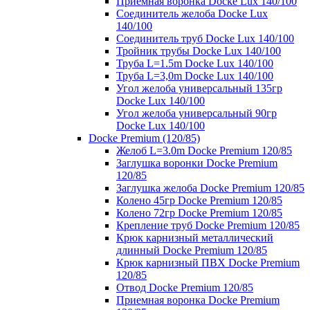
Приемная воронка Docke Lux 140/100
Соединитель желоба Docke Lux
140/100
Соединитель труб Docke Lux 140/100
Тройник трубы Docke Lux 140/100
Труба L=1.5m Docke Lux 140/100
Труба L=3,0m Docke Lux 140/100
Угол желоба универсальный 135гр
Docke Lux 140/100
Угол желоба универсальный 90гр
Docke Lux 140/100
Docke Premium (120/85)
Желоб L=3.0m Docke Premium 120/85
Заглушка воронки Docke Premium
120/85
Заглушка желоба Docke Premium 120/85
Колено 45гр Docke Premium 120/85
Колено 72гр Docke Premium 120/85
Крепление труб Docke Premium 120/85
Крюк карнизный металлический
длинный Docke Premium 120/85
Крюк карнизный ПВХ Docke Premium
120/85
Отвод Docke Premium 120/85
Приемная воронка Docke Premium