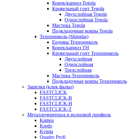
Конек/карниз Tegola
Кровельный гонт Tegola
Двухслойная Tegola
Однослойная Tegola
Мастика Tegola
Подкладочные ковры Tegola
Технониколь (Shinglas)
Ендовы Технониколь
Конек/карниз ТН
Кровельный гонт Технониколь
Двухслойная
Однослойная
Трехслойная
Мастика Технониколь
Подкладочные ковры Технониколь
Защелка (клик фальц)
FASTCLICK
FASTCLICK-B
FASTCLICK-H
FASTCLICK-T
Металлочерепица и волновой профиль
Kamea
Kredo
Kvinta
Quadro Profi