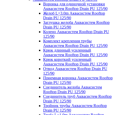
Воронка для одиночной установки
Аквасистем Rooftop Drain PU 125/90
Желоб L=3.0m Аквасистем Rooftop
Drain PU 125/90
Заглушка желоба Аквасистем Rooftop
Drain PU 125/90
Колено Аквасистем Rooftop Drain PU
125/90
Комплект крепления трубы
Аквасистем Rooftop Drain PU 125/90
Крюк длинный усиленный
Аквасистем Rooftop Drain PU 125/90
Крюк короткий усиленный
Аквасистем Rooftop Drain PU 125/90
Отвод Аквасистем Rooftop Drain PU
125/90
Приемная воронка Аквасистем Rooftop
Drain PU 125/90
Соединитель желоба Аквасистем
Rooftop Drain PU 125/90
Соединитель труб Аквасистем Rooftop
Drain PU 125/90
Тройник трубы Аквасистем Rooftop
Drain PU 125/90
Труба L=1.0m Аквасистем Rooftop