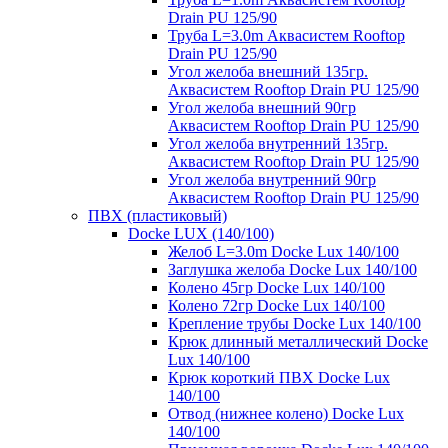
Drain PU 125/90
Труба L=3.0m Аквасистем Rooftop
Drain PU 125/90
Угол желоба внешний 135гр.
Аквасистем Rooftop Drain PU 125/90
Угол желоба внешний 90гр
Аквасистем Rooftop Drain PU 125/90
Угол желоба внутренний 135гр.
Аквасистем Rooftop Drain PU 125/90
Угол желоба внутренний 90гр
Аквасистем Rooftop Drain PU 125/90
ПВХ (пластиковый)
Docke LUX (140/100)
Желоб L=3.0m Docke Lux 140/100
Заглушка желоба Docke Lux 140/100
Колено 45гр Docke Lux 140/100
Колено 72гр Docke Lux 140/100
Крепление трубы Docke Lux 140/100
Крюк длинный металлический Docke
Lux 140/100
Крюк короткий ПВХ Docke Lux
140/100
Отвод (нижнее колено) Docke Lux
140/100