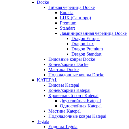
Docke
Гибкая черепица Docke
Eurasia
LUX (Саппоро)
Premium
Standart
Ламинированная черепица Docke
Dragon Europa
Dragon Lux
Dragon Premium
Dragon Standart
Ендовные ковры Docke
Конек/карниз Docke
Мастика Docke
Подкладочные ковры Docke
KATEPAL
Ендовы Katepal
Конек/карниз Katepal
Кровельный гонт Katepal
Двухслойная Katepal
Однослойная Katepal
Мастика Katepal
Подкладочные ковры Katepal
Tegola
Ендовы Tegola