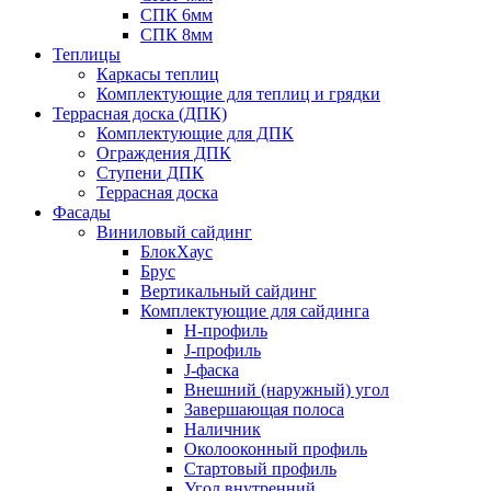
СПК 6мм
СПК 8мм
Теплицы
Каркасы теплиц
Комплектующие для теплиц и грядки
Террасная доска (ДПК)
Комплектующие для ДПК
Ограждения ДПК
Ступени ДПК
Террасная доска
Фасады
Виниловый сайдинг
БлокХаус
Брус
Вертикальный сайдинг
Комплектующие для сайдинга
H-профиль
J-профиль
J-фаска
Внешний (наружный) угол
Завершающая полоса
Наличник
Околооконный профиль
Стартовый профиль
Угол внутренний