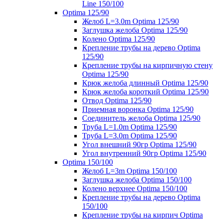
Line 150/100
Optima 125/90
Желоб L=3.0m Optima 125/90
Заглушка желоба Optima 125/90
Колено Optima 125/90
Крепление трубы на дерево Optima
125/90
Крепление трубы на кирпичную стену
Optima 125/90
Крюк желоба длинный Optima 125/90
Крюк желоба короткий Optima 125/90
Отвод Optima 125/90
Приемная воронка Optima 125/90
Соединитель желоба Optima 125/90
Труба L=1.0m Optima 125/90
Труба L=3.0m Optima 125/90
Угол внешний 90гр Optima 125/90
Угол внутренний 90гр Optima 125/90
Optima 150/100
Желоб L=3m Optima 150/100
Заглушка желоба Optima 150/100
Колено верхнее Optima 150/100
Крепление трубы на дерево Optima
150/100
Крепление трубы на кирпич Optima