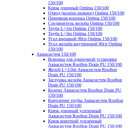
150/100
Крюк длинный Optima 150/100
Отвод (колено нижнее) Optima 150/100
Приемная воронка Optima 150/100
Соединитель желоба Optima 150/100
Труба L=1m Optima 150/100
Труба L=3m Optima 150/100
Угол внешний 90гр Optima 150/100
Угол желоба внутренний 90гр Optima
150/100
Аквасистем 150/100
Воронка для одиночной установки
Аквасистем Rooftop Drain PU 150/100
Желоб L=3.0m Аквасистем Rooftop
Drain PU 150/100
Заглушка желоба Аквасистем Rooftop
Drain PU 150/100
Колено Аквасистем Rooftop Drain PU
150/100
Крепление трубы Аквасистем Rooftop
Drain PU 150/100
Крюк длинный усиленный
Аквасистем Rooftop Drain PU 150/100
Крюк короткий усиленный
Аквасистем Rooftop Drain PU 150/100