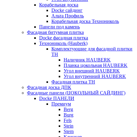
Корабельная доска
Docke сайдинг
Альта Профиль
Корабельная доска Технониколь
Панели под камень
Фасадная битумная плитка
Docke фасадная плитка
Технониколь (Hauberk)
Комплектующие для фасадной плитки
ТН
Наличник HAUBERK
Планка цокольная HAUBERK
Угол внешний HAUBERK
Угол внутренний HAUBERK
Фасадная плитка ТН
Фасадная доска ДПК
Фасадные панели (ЦОКОЛЬНЫЙ САЙДИНГ)
Docke ПАНЕЛИ
Премиум
Berg
Burg
Fels
Stein
Stern
Клинкер