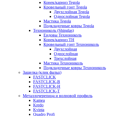
Конек/карниз Tegola
Кровельный гонт Tegola
Двухслойная Tegola
Однослойная Tegola
Мастика Tegola
Подкладочные ковры Tegola
Технониколь (Shinglas)
Ендовы Технониколь
Конек/карниз ТН
Кровельный гонт Технониколь
Двухслойная
Однослойная
Трехслойная
Мастика Технониколь
Подкладочные ковры Технониколь
Защелка (клик фальц)
FASTCLICK
FASTCLICK-B
FASTCLICK-H
FASTCLICK-T
Металлочерепица и волновой профиль
Kamea
Kredo
Kvinta
Quadro Profi