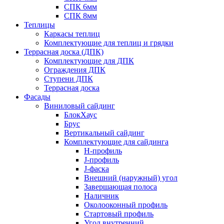
СПК 6мм
СПК 8мм
Теплицы
Каркасы теплиц
Комплектующие для теплиц и грядки
Террасная доска (ДПК)
Комплектующие для ДПК
Ограждения ДПК
Ступени ДПК
Террасная доска
Фасады
Виниловый сайдинг
БлокХаус
Брус
Вертикальный сайдинг
Комплектующие для сайдинга
H-профиль
J-профиль
J-фаска
Внешний (наружный) угол
Завершающая полоса
Наличник
Околооконный профиль
Стартовый профиль
Угол внутренний