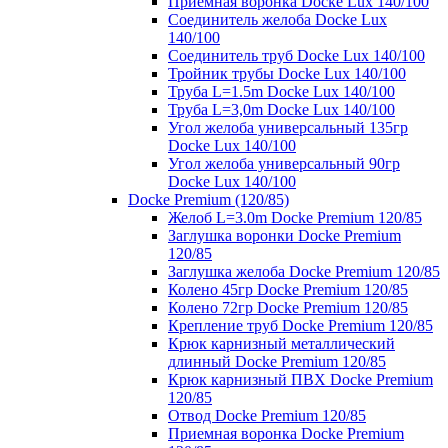
Приемная воронка Docke Lux 140/100
Соединитель желоба Docke Lux
140/100
Соединитель труб Docke Lux 140/100
Тройник трубы Docke Lux 140/100
Труба L=1.5m Docke Lux 140/100
Труба L=3,0m Docke Lux 140/100
Угол желоба универсальный 135гр
Docke Lux 140/100
Угол желоба универсальный 90гр
Docke Lux 140/100
Docke Premium (120/85)
Желоб L=3.0m Docke Premium 120/85
Заглушка воронки Docke Premium
120/85
Заглушка желоба Docke Premium 120/85
Колено 45гр Docke Premium 120/85
Колено 72гр Docke Premium 120/85
Крепление труб Docke Premium 120/85
Крюк карнизный металлический
длинный Docke Premium 120/85
Крюк карнизный ПВХ Docke Premium
120/85
Отвод Docke Premium 120/85
Приемная воронка Docke Premium