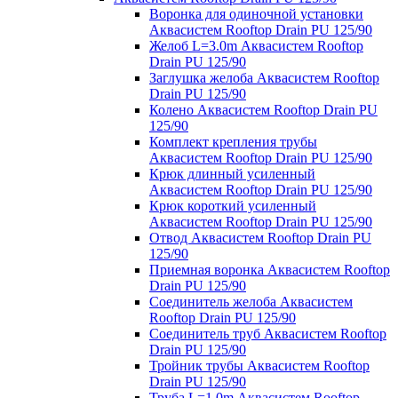
Воронка для одиночной установки
Аквасистем Rooftop Drain PU 125/90
Желоб L=3.0m Аквасистем Rooftop
Drain PU 125/90
Заглушка желоба Аквасистем Rooftop
Drain PU 125/90
Колено Аквасистем Rooftop Drain PU
125/90
Комплект крепления трубы
Аквасистем Rooftop Drain PU 125/90
Крюк длинный усиленный
Аквасистем Rooftop Drain PU 125/90
Крюк короткий усиленный
Аквасистем Rooftop Drain PU 125/90
Отвод Аквасистем Rooftop Drain PU
125/90
Приемная воронка Аквасистем Rooftop
Drain PU 125/90
Соединитель желоба Аквасистем
Rooftop Drain PU 125/90
Соединитель труб Аквасистем Rooftop
Drain PU 125/90
Тройник трубы Аквасистем Rooftop
Drain PU 125/90
Труба L=1.0m Аквасистем Rooftop