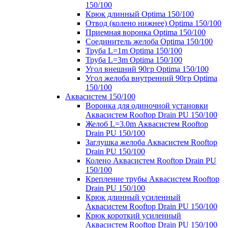
150/100
Крюк длинный Optima 150/100
Отвод (колено нижнее) Optima 150/100
Приемная воронка Optima 150/100
Соединитель желоба Optima 150/100
Труба L=1m Optima 150/100
Труба L=3m Optima 150/100
Угол внешний 90гр Optima 150/100
Угол желоба внутренний 90гр Optima
150/100
Аквасистем 150/100
Воронка для одиночной установки
Аквасистем Rooftop Drain PU 150/100
Желоб L=3.0m Аквасистем Rooftop
Drain PU 150/100
Заглушка желоба Аквасистем Rooftop
Drain PU 150/100
Колено Аквасистем Rooftop Drain PU
150/100
Крепление трубы Аквасистем Rooftop
Drain PU 150/100
Крюк длинный усиленный
Аквасистем Rooftop Drain PU 150/100
Крюк короткий усиленный
Аквасистем Rooftop Drain PU 150/100