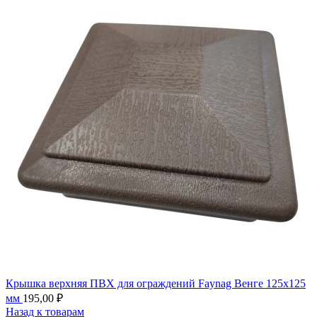
Крышка верхняя ПВХ для ограждений Faynag Венге 125х125
мм
195,00
₽
Назад к товарам