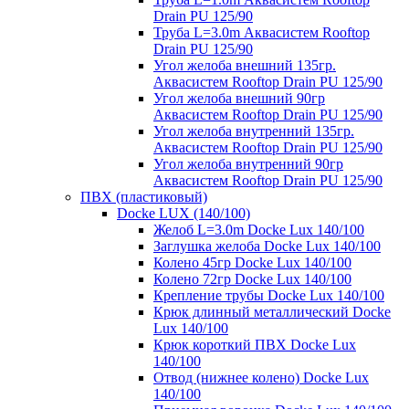
Drain PU 125/90
Труба L=3.0m Аквасистем Rooftop
Drain PU 125/90
Угол желоба внешний 135гр.
Аквасистем Rooftop Drain PU 125/90
Угол желоба внешний 90гр
Аквасистем Rooftop Drain PU 125/90
Угол желоба внутренний 135гр.
Аквасистем Rooftop Drain PU 125/90
Угол желоба внутренний 90гр
Аквасистем Rooftop Drain PU 125/90
ПВХ (пластиковый)
Docke LUX (140/100)
Желоб L=3.0m Docke Lux 140/100
Заглушка желоба Docke Lux 140/100
Колено 45гр Docke Lux 140/100
Колено 72гр Docke Lux 140/100
Крепление трубы Docke Lux 140/100
Крюк длинный металлический Docke
Lux 140/100
Крюк короткий ПВХ Docke Lux
140/100
Отвод (нижнее колено) Docke Lux
140/100