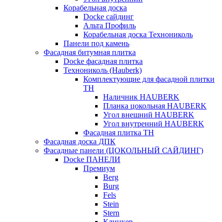
Корабельная доска
Docke сайдинг
Альта Профиль
Корабельная доска Технониколь
Панели под камень
Фасадная битумная плитка
Docke фасадная плитка
Технониколь (Hauberk)
Комплектующие для фасадной плитки
ТН
Наличник HAUBERK
Планка цокольная HAUBERK
Угол внешний HAUBERK
Угол внутренний HAUBERK
Фасадная плитка ТН
Фасадная доска ДПК
Фасадные панели (ЦОКОЛЬНЫЙ САЙДИНГ)
Docke ПАНЕЛИ
Премиум
Berg
Burg
Fels
Stein
Stern
Клинкер