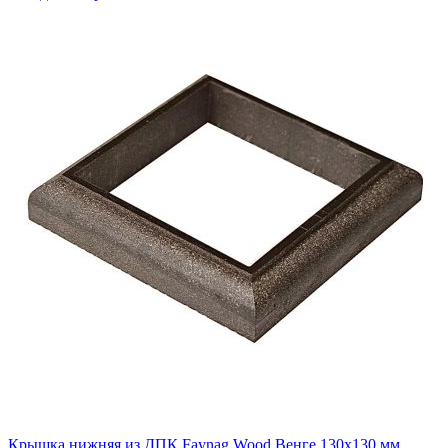
Крышка нижняя из ДПК Faynag Wood Венге 130х130 мм