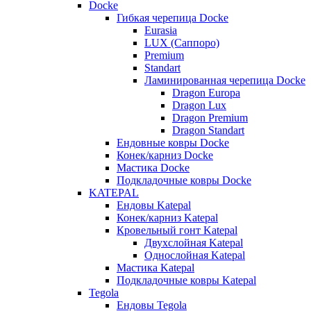
Docke
Гибкая черепица Docke
Eurasia
LUX (Саппоро)
Premium
Standart
Ламинированная черепица Docke
Dragon Europa
Dragon Lux
Dragon Premium
Dragon Standart
Ендовные ковры Docke
Конек/карниз Docke
Мастика Docke
Подкладочные ковры Docke
KATEPAL
Ендовы Katepal
Конек/карниз Katepal
Кровельный гонт Katepal
Двухслойная Katepal
Однослойная Katepal
Мастика Katepal
Подкладочные ковры Katepal
Tegola
Ендовы Tegola