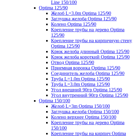
Line 150/100
Optima 125/90
Желоб L=3.0m Optima 125/90
Заглушка желоба Optima 125/90
Колено Optima 125/90
Крепление трубы на дерево Optima
125/90
Крепление трубы на кирпичную стену
Optima 125/90
Крюк желоба длинный Optima 125/90
Крюк желоба короткий Optima 125/90
Отвод Optima 125/90
Приемная воронка Optima 125/90
Соединитель желоба Optima 125/90
Труба L=1.0m Optima 125/90
Труба L=3.0m Optima 125/90
Угол внешний 90гр Optima 125/90
Угол внутренний 90гр Optima 125/90
Optima 150/100
Желоб L=3m Optima 150/100
Заглушка желоба Optima 150/100
Колено верхнее Optima 150/100
Крепление трубы на дерево Optima
150/100
Крепление трубы на кирпич Optima