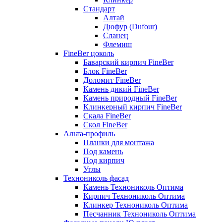
Стандарт
Алтай
Дюфур (Dufour)
Сланец
Флемиш
FineBer цоколь
Баварский кирпич FineBer
Блок FineBer
Доломит FineBer
Камень дикий FineBer
Камень природный FineBer
Клинкерный кирпич FineBer
Скала FineBer
Скол FineBer
Альта-профиль
Планки для монтажа
Под камень
Под кирпич
Углы
Технониколь фасад
Камень Технониколь Оптима
Кирпич Технониколь Оптима
Клинкер Технониколь Оптима
Песчанник Технониколь Оптима