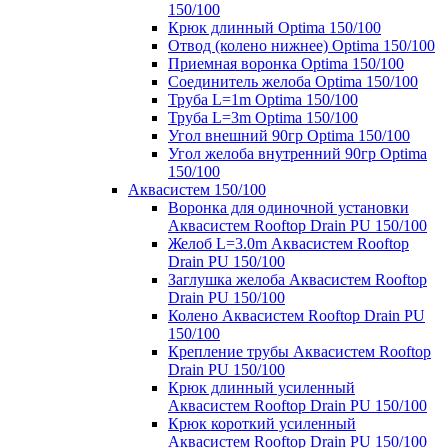
150/100
Крюк длинный Optima 150/100
Отвод (колено нижнее) Optima 150/100
Приемная воронка Optima 150/100
Соединитель желоба Optima 150/100
Труба L=1m Optima 150/100
Труба L=3m Optima 150/100
Угол внешний 90гр Optima 150/100
Угол желоба внутренний 90гр Optima
150/100
Аквасистем 150/100
Воронка для одиночной установки
Аквасистем Rooftop Drain PU 150/100
Желоб L=3.0m Аквасистем Rooftop
Drain PU 150/100
Заглушка желоба Аквасистем Rooftop
Drain PU 150/100
Колено Аквасистем Rooftop Drain PU
150/100
Крепление трубы Аквасистем Rooftop
Drain PU 150/100
Крюк длинный усиленный
Аквасистем Rooftop Drain PU 150/100
Крюк короткий усиленный
Аквасистем Rooftop Drain PU 150/100