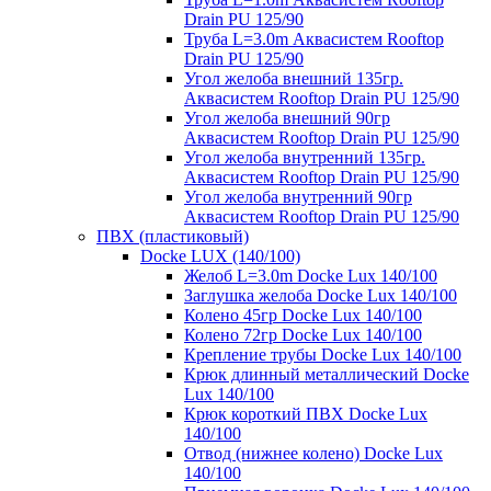
Drain PU 125/90
Труба L=3.0m Аквасистем Rooftop
Drain PU 125/90
Угол желоба внешний 135гр.
Аквасистем Rooftop Drain PU 125/90
Угол желоба внешний 90гр
Аквасистем Rooftop Drain PU 125/90
Угол желоба внутренний 135гр.
Аквасистем Rooftop Drain PU 125/90
Угол желоба внутренний 90гр
Аквасистем Rooftop Drain PU 125/90
ПВХ (пластиковый)
Docke LUX (140/100)
Желоб L=3.0m Docke Lux 140/100
Заглушка желоба Docke Lux 140/100
Колено 45гр Docke Lux 140/100
Колено 72гр Docke Lux 140/100
Крепление трубы Docke Lux 140/100
Крюк длинный металлический Docke
Lux 140/100
Крюк короткий ПВХ Docke Lux
140/100
Отвод (нижнее колено) Docke Lux
140/100