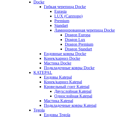
Docke
Гибкая черепица Docke
Eurasia
LUX (Саппоро)
Premium
Standart
Ламинированная черепица Docke
Dragon Europa
Dragon Lux
Dragon Premium
Dragon Standart
Ендовные ковры Docke
Конек/карниз Docke
Мастика Docke
Подкладочные ковры Docke
KATEPAL
Ендовы Katepal
Конек/карниз Katepal
Кровельный гонт Katepal
Двухслойная Katepal
Однослойная Katepal
Мастика Katepal
Подкладочные ковры Katepal
Tegola
Ендовы Tegola