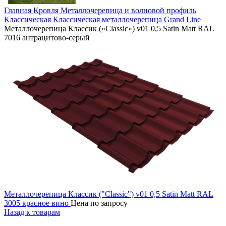
Главная
Кровля
Металлочерепица и волновой профиль
Классическая
Классическая металлочерепица Grand Line
Металлочерепица Классик («Classic») v01 0,5 Satin Matt RAL
7016 антрацитово-серый
Металлочерепица Классик ("Classic") v01 0,5 Satin Matt RAL
3005 красное вино
Цена по запросу
Назад к товарам