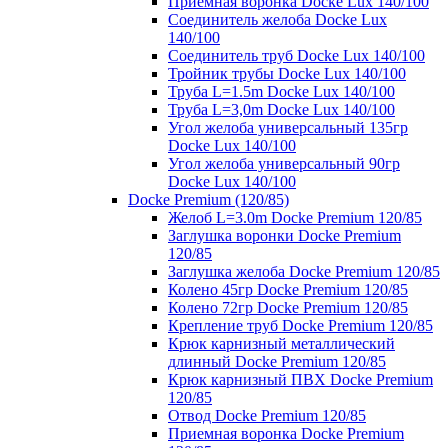
Приемная воронка Docke Lux 140/100
Соединитель желоба Docke Lux
140/100
Соединитель труб Docke Lux 140/100
Тройник трубы Docke Lux 140/100
Труба L=1.5m Docke Lux 140/100
Труба L=3,0m Docke Lux 140/100
Угол желоба универсальный 135гр
Docke Lux 140/100
Угол желоба универсальный 90гр
Docke Lux 140/100
Docke Premium (120/85)
Желоб L=3.0m Docke Premium 120/85
Заглушка воронки Docke Premium
120/85
Заглушка желоба Docke Premium 120/85
Колено 45гр Docke Premium 120/85
Колено 72гр Docke Premium 120/85
Крепление труб Docke Premium 120/85
Крюк карнизный металлический
длинный Docke Premium 120/85
Крюк карнизный ПВХ Docke Premium
120/85
Отвод Docke Premium 120/85
Приемная воронка Docke Premium