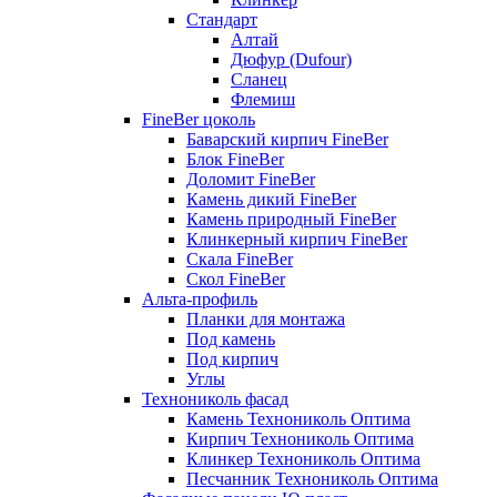
Стандарт
Алтай
Дюфур (Dufour)
Сланец
Флемиш
FineBer цоколь
Баварский кирпич FineBer
Блок FineBer
Доломит FineBer
Камень дикий FineBer
Камень природный FineBer
Клинкерный кирпич FineBer
Скала FineBer
Скол FineBer
Альта-профиль
Планки для монтажа
Под камень
Под кирпич
Углы
Технониколь фасад
Камень Технониколь Оптима
Кирпич Технониколь Оптима
Клинкер Технониколь Оптима
Песчанник Технониколь Оптима