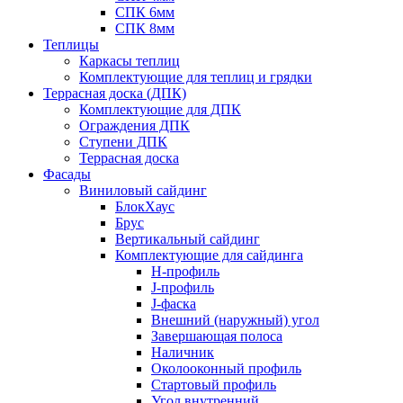
СПК 6мм
СПК 8мм
Теплицы
Каркасы теплиц
Комплектующие для теплиц и грядки
Террасная доска (ДПК)
Комплектующие для ДПК
Ограждения ДПК
Ступени ДПК
Террасная доска
Фасады
Виниловый сайдинг
БлокХаус
Брус
Вертикальный сайдинг
Комплектующие для сайдинга
H-профиль
J-профиль
J-фаска
Внешний (наружный) угол
Завершающая полоса
Наличник
Околооконный профиль
Стартовый профиль
Угол внутренний