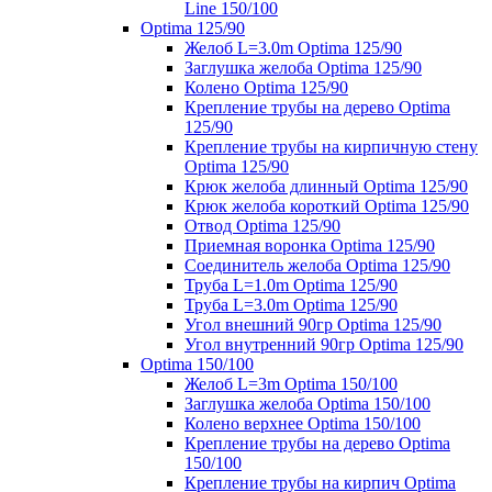
Line 150/100
Optima 125/90
Желоб L=3.0m Optima 125/90
Заглушка желоба Optima 125/90
Колено Optima 125/90
Крепление трубы на дерево Optima
125/90
Крепление трубы на кирпичную стену
Optima 125/90
Крюк желоба длинный Optima 125/90
Крюк желоба короткий Optima 125/90
Отвод Optima 125/90
Приемная воронка Optima 125/90
Соединитель желоба Optima 125/90
Труба L=1.0m Optima 125/90
Труба L=3.0m Optima 125/90
Угол внешний 90гр Optima 125/90
Угол внутренний 90гр Optima 125/90
Optima 150/100
Желоб L=3m Optima 150/100
Заглушка желоба Optima 150/100
Колено верхнее Optima 150/100
Крепление трубы на дерево Optima
150/100
Крепление трубы на кирпич Optima