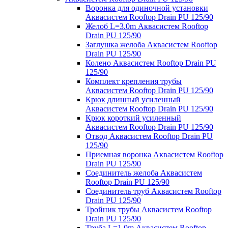
Воронка для одиночной установки
Аквасистем Rooftop Drain PU 125/90
Желоб L=3.0m Аквасистем Rooftop
Drain PU 125/90
Заглушка желоба Аквасистем Rooftop
Drain PU 125/90
Колено Аквасистем Rooftop Drain PU
125/90
Комплект крепления трубы
Аквасистем Rooftop Drain PU 125/90
Крюк длинный усиленный
Аквасистем Rooftop Drain PU 125/90
Крюк короткий усиленный
Аквасистем Rooftop Drain PU 125/90
Отвод Аквасистем Rooftop Drain PU
125/90
Приемная воронка Аквасистем Rooftop
Drain PU 125/90
Соединитель желоба Аквасистем
Rooftop Drain PU 125/90
Соединитель труб Аквасистем Rooftop
Drain PU 125/90
Тройник трубы Аквасистем Rooftop
Drain PU 125/90
Труба L=1.0m Аквасистем Rooftop