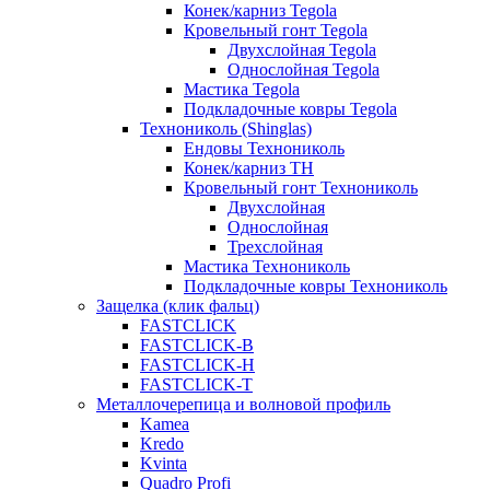
Конек/карниз Tegola
Кровельный гонт Tegola
Двухслойная Tegola
Однослойная Tegola
Мастика Tegola
Подкладочные ковры Tegola
Технониколь (Shinglas)
Ендовы Технониколь
Конек/карниз ТН
Кровельный гонт Технониколь
Двухслойная
Однослойная
Трехслойная
Мастика Технониколь
Подкладочные ковры Технониколь
Защелка (клик фальц)
FASTCLICK
FASTCLICK-B
FASTCLICK-H
FASTCLICK-T
Металлочерепица и волновой профиль
Kamea
Kredo
Kvinta
Quadro Profi