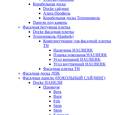
Корабельная доска
Docke сайдинг
Альта Профиль
Корабельная доска Технониколь
Панели под камень
Фасадная битумная плитка
Docke фасадная плитка
Технониколь (Hauberk)
Комплектующие для фасадной плитки
ТН
Наличник HAUBERK
Планка цокольная HAUBERK
Угол внешний HAUBERK
Угол внутренний HAUBERK
Фасадная плитка ТН
Фасадная доска ДПК
Фасадные панели (ЦОКОЛЬНЫЙ САЙДИНГ)
Docke ПАНЕЛИ
Премиум
Berg
Burg
Fels
Stein
Stern
Клинкер