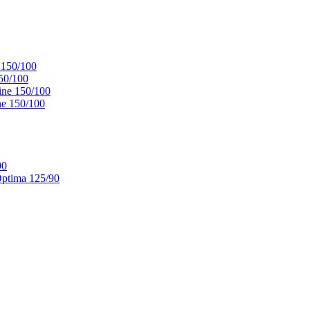
 150/100
50/100
ne 150/100
e 150/100
90
ptima 125/90