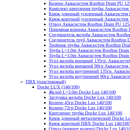
Колено Аквасистем Rooftop Drain PU 12
Комплект крепления трубы Аквасистем R
Крюк длинный усиленный Аквасистем Ro
Крюк короткий усиленный Аквасистем R
Отвод Аквасистем Rooftop Drain PU 125
Приемная воронка Аквасистем Rooftop D
Соединитель желоба Аквасистем Rooftop
Соединитель труб Аквасистем Rooftop D
Тройник трубы Аквасистем Rooftop Drai
Труба L=1.0m Аквасистем Rooftop Drain
Труба L=3.0m Аквасистем Rooftop Drain
Угол желоба внешний 135гр. Аквасистем
Угол желоба внешний 90гр Аквасистем R
Угол желоба внутренний 135гр. Аквасис
Угол желоба внутренний 90гр Аквасисте
ПВХ (пластиковый)
Docke LUX (140/100)
Желоб L=3.0m Docke Lux 140/100
Заглушка желоба Docke Lux 140/100
Колено 45гр Docke Lux 140/100
Колено 72гр Docke Lux 140/100
Крепление трубы Docke Lux 140/100
Крюк длинный металлический Docke Lu
Крюк короткий ПВХ Docke Lux 140/100
Отвод (нижнее колено) Docke Lux 140/1