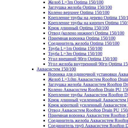
Желоб L=3m Optima 150/100
Заглушка желоба Optima 150/100
Колено верхнее Optima 150/100
Крепление трубы на дерево Optima 150/
Крепление трубы на кирпич Optima 150
Крюк длинный Optima 150/100
Отвод (колено нижнее) Optima 150/100
Приемная воронка Optima 150/100
Соединитель желоба Optima 150/100
Труба L=1m Optima 150/100
Труба L=3m Optima 150/100
Угол внешний 90гр Optima 150/100
Угол желоба внутренний 90гр Optima 15
Аквасистем 150/100
Воронка для одиночной установки Аквас
Желоб L=3.0m Аквасистем Rooftop Drain
Заглушка желоба Аквасистем Rooftop Dr
Колено Аквасистем Rooftop Drain PU 15
Крепление трубы Аквасистем Rooftop Dr
Крюк длинный усиленный Аквасистем Ro
Крюк короткий усиленный Аквасистем R
Отвод Аквасистем Rooftop Drain PU 150
Приемная воронка Аквасистем Rooftop D
Соединитель желоба Аквасистем Rooftop
Соединитель труб Аквасистем Rooftop D