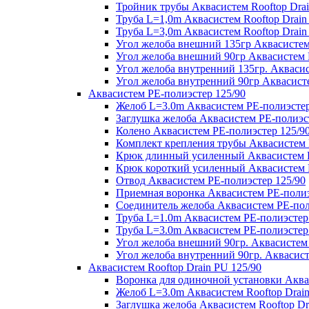
Тройник трубы Аквасистем Rooftop Drai
Труба L=1,0m Аквасистем Rooftop Drain
Труба L=3,0m Аквасистем Rooftop Drain
Угол желоба внешний 135гр Аквасистем 
Угол желоба внешний 90гр Аквасистем R
Угол желоба внутренний 135гр. Аквасис
Угол желоба внутренний 90гр Аквасисте
Аквасистем PE-полиэстер 125/90
Желоб L=3.0m Аквасистем PE-полиэстер
Заглушка желоба Аквасистем PE-полиэс
Колено Аквасистем PE-полиэстер 125/9
Комплект крепления трубы Аквасистем 
Крюк длинный усиленный Аквасистем P
Крюк короткий усиленный Аквасистем P
Отвод Аквасистем РЕ-полиэстер 125/90
Приемная воронка Аквасистем PE-полиэ
Соединитель желоба Аквасистем PE-пол
Труба L=1.0m Аквасистем PE-полиэстер
Труба L=3.0m Аквасистем PE-полиэстер
Угол желоба внешний 90гр. Аквасистем
Угол желоба внутренний 90гр. Аквасист
Аквасистем Rooftop Drain PU 125/90
Воронка для одиночной установки Аквас
Желоб L=3.0m Аквасистем Rooftop Drain
Заглушка желоба Аквасистем Rooftop Dr