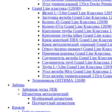
Угол универсальный 135гр Docke Premi
Grand Line классика (120/90)
Желоб L=3.0m Grand Line Классика 120/
Заглушка желоба Grand Line Классика 1
Колено 45 Grand Line Классика 120/90
Колено 67гр Grand Line Классика 120/90
Крепление трубы Grand Line Классика 1
Крепление трубы kliker Grand Line класс
Крюк короткий ПВХ Grand Line Классик
Крюк металлический длинный Grand Lin
Отвод (колено нижнее) Grand Line Класс
Приемная воронка Grand Line Классика 
Соединитель желоба Grand Line Классик
Соединитель труб Grand Line Классика 
Труба L=3.0m Grand Line Классика 120/
Угол желоба 90гр Grand Line Классика 1
Угол желоба универсальный 135гр Grand
Технониколь ОПТИМА 120/80
Заборы
Заборная доска ДПК
Штакетник металлический
М-образный штакетник
Полукруглый штакетник
Кровля
Гибкая черепица