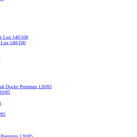
e Lux 140/100
 Lux 140/100
5
й Docke Premium 120/85
20/85
5
/85
 Premium 120/85