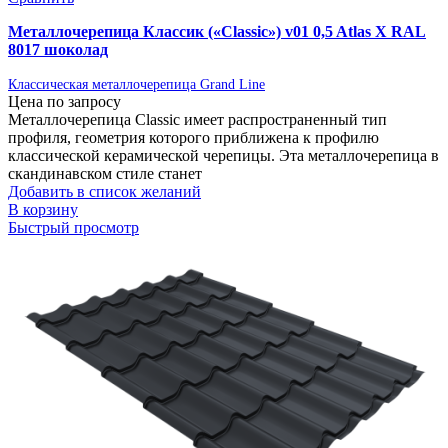
Металлочерепица Классик («Classic») v01 0,5 Atlas X RAL
8017 шоколад
Классическая металлочерепица Grand Line
Цена по запросу
Металлочерепица Classic имеет распространенный тип
профиля, геометрия которого приближена к профилю
классической керамической черепицы. Эта металлочерепица в
скандинавском стиле станет
Добавить в список желаний
В корзину
Быстрый просмотр