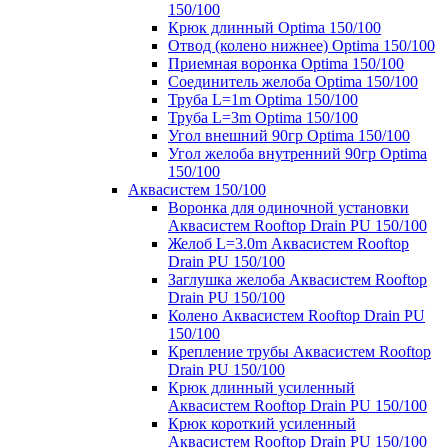
150/100
Крюк длинный Optima 150/100
Отвод (колено нижнее) Optima 150/100
Приемная воронка Optima 150/100
Соединитель желоба Optima 150/100
Труба L=1m Optima 150/100
Труба L=3m Optima 150/100
Угол внешний 90гр Optima 150/100
Угол желоба внутренний 90гр Optima
150/100
Аквасистем 150/100
Воронка для одиночной установки
Аквасистем Rooftop Drain PU 150/100
Желоб L=3.0m Аквасистем Rooftop
Drain PU 150/100
Заглушка желоба Аквасистем Rooftop
Drain PU 150/100
Колено Аквасистем Rooftop Drain PU
150/100
Крепление трубы Аквасистем Rooftop
Drain PU 150/100
Крюк длинный усиленный
Аквасистем Rooftop Drain PU 150/100
Крюк короткий усиленный
Аквасистем Rooftop Drain PU 150/100