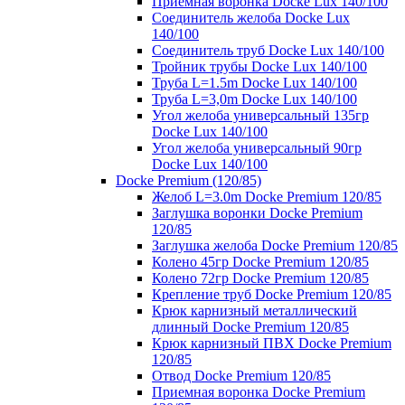
Приемная воронка Docke Lux 140/100
Соединитель желоба Docke Lux
140/100
Соединитель труб Docke Lux 140/100
Тройник трубы Docke Lux 140/100
Труба L=1.5m Docke Lux 140/100
Труба L=3,0m Docke Lux 140/100
Угол желоба универсальный 135гр
Docke Lux 140/100
Угол желоба универсальный 90гр
Docke Lux 140/100
Docke Premium (120/85)
Желоб L=3.0m Docke Premium 120/85
Заглушка воронки Docke Premium
120/85
Заглушка желоба Docke Premium 120/85
Колено 45гр Docke Premium 120/85
Колено 72гр Docke Premium 120/85
Крепление труб Docke Premium 120/85
Крюк карнизный металлический
длинный Docke Premium 120/85
Крюк карнизный ПВХ Docke Premium
120/85
Отвод Docke Premium 120/85
Приемная воронка Docke Premium