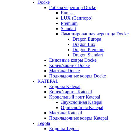
Docke
Гибкая черепица Docke
Eurasia
LUX (Саппоро)
Premium
Standart
Ламинированная черепица Docke
Dragon Europa
Dragon Lux
Dragon Premium
Dragon Standart
Ендовные ковры Docke
Конек/карниз Docke
Мастика Docke
Подкладочные ковры Docke
KATEPAL
Ендовы Katepal
Конек/карниз Katepal
Кровельный гонт Katepal
Двухслойная Katepal
Однослойная Katepal
Мастика Katepal
Подкладочные ковры Katepal
Tegola
Ендовы Tegola