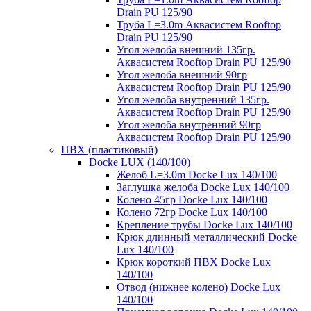
Drain PU 125/90
Труба L=3.0m Аквасистем Rooftop
Drain PU 125/90
Угол желоба внешний 135гр.
Аквасистем Rooftop Drain PU 125/90
Угол желоба внешний 90гр
Аквасистем Rooftop Drain PU 125/90
Угол желоба внутренний 135гр.
Аквасистем Rooftop Drain PU 125/90
Угол желоба внутренний 90гр
Аквасистем Rooftop Drain PU 125/90
ПВХ (пластиковый)
Docke LUX (140/100)
Желоб L=3.0m Docke Lux 140/100
Заглушка желоба Docke Lux 140/100
Колено 45гр Docke Lux 140/100
Колено 72гр Docke Lux 140/100
Крепление трубы Docke Lux 140/100
Крюк длинный металлический Docke
Lux 140/100
Крюк короткий ПВХ Docke Lux
140/100
Отвод (нижнее колено) Docke Lux
140/100