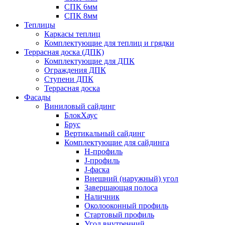
СПК 6мм
СПК 8мм
Теплицы
Каркасы теплиц
Комплектующие для теплиц и грядки
Террасная доска (ДПК)
Комплектующие для ДПК
Ограждения ДПК
Ступени ДПК
Террасная доска
Фасады
Виниловый сайдинг
БлокХаус
Брус
Вертикальный сайдинг
Комплектующие для сайдинга
H-профиль
J-профиль
J-фаска
Внешний (наружный) угол
Завершающая полоса
Наличник
Околооконный профиль
Стартовый профиль
Угол внутренний