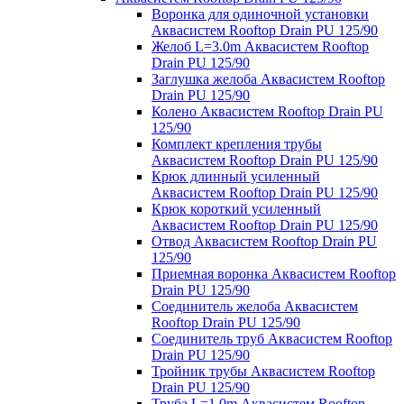
Воронка для одиночной установки
Аквасистем Rooftop Drain PU 125/90
Желоб L=3.0m Аквасистем Rooftop
Drain PU 125/90
Заглушка желоба Аквасистем Rooftop
Drain PU 125/90
Колено Аквасистем Rooftop Drain PU
125/90
Комплект крепления трубы
Аквасистем Rooftop Drain PU 125/90
Крюк длинный усиленный
Аквасистем Rooftop Drain PU 125/90
Крюк короткий усиленный
Аквасистем Rooftop Drain PU 125/90
Отвод Аквасистем Rooftop Drain PU
125/90
Приемная воронка Аквасистем Rooftop
Drain PU 125/90
Соединитель желоба Аквасистем
Rooftop Drain PU 125/90
Соединитель труб Аквасистем Rooftop
Drain PU 125/90
Тройник трубы Аквасистем Rooftop
Drain PU 125/90
Труба L=1.0m Аквасистем Rooftop