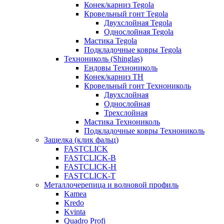
Конек/карниз Tegola
Кровельный гонт Tegola
Двухслойная Tegola
Однослойная Tegola
Мастика Tegola
Подкладочные ковры Tegola
Технониколь (Shinglas)
Ендовы Технониколь
Конек/карниз ТН
Кровельный гонт Технониколь
Двухслойная
Однослойная
Трехслойная
Мастика Технониколь
Подкладочные ковры Технониколь
Защелка (клик фальц)
FASTCLICK
FASTCLICK-B
FASTCLICK-H
FASTCLICK-T
Металлочерепица и волновой профиль
Kamea
Kredo
Kvinta
Quadro Profi