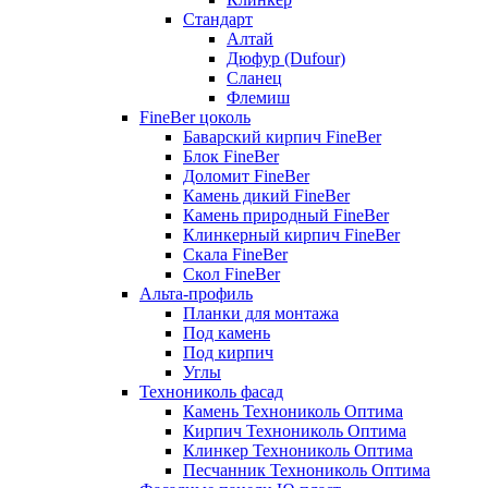
Стандарт
Алтай
Дюфур (Dufour)
Сланец
Флемиш
FineBer цоколь
Баварский кирпич FineBer
Блок FineBer
Доломит FineBer
Камень дикий FineBer
Камень природный FineBer
Клинкерный кирпич FineBer
Скала FineBer
Скол FineBer
Альта-профиль
Планки для монтажа
Под камень
Под кирпич
Углы
Технониколь фасад
Камень Технониколь Оптима
Кирпич Технониколь Оптима
Клинкер Технониколь Оптима
Песчанник Технониколь Оптима