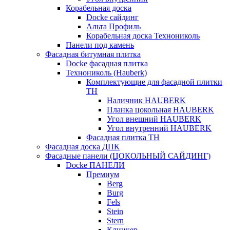
Корабельная доска
Docke сайдинг
Альта Профиль
Корабельная доска Технониколь
Панели под камень
Фасадная битумная плитка
Docke фасадная плитка
Технониколь (Hauberk)
Комплектующие для фасадной плитки
ТН
Наличник HAUBERK
Планка цокольная HAUBERK
Угол внешний HAUBERK
Угол внутренний HAUBERK
Фасадная плитка ТН
Фасадная доска ДПК
Фасадные панели (ЦОКОЛЬНЫЙ САЙДИНГ)
Docke ПАНЕЛИ
Премиум
Berg
Burg
Fels
Stein
Stern
Клинкер