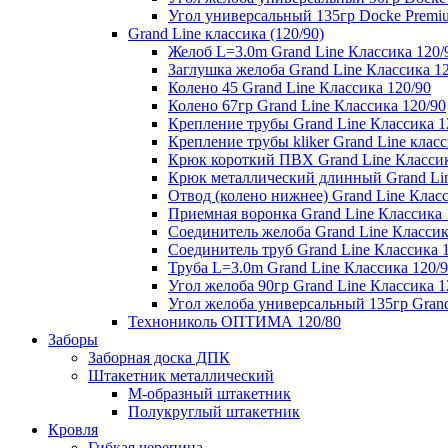
Угол универсальный 135гр Docke Premi
Grand Line классика (120/90)
Желоб L=3.0m Grand Line Классика 120/
Заглушка желоба Grand Line Классика 1
Колено 45 Grand Line Классика 120/90
Колено 67гр Grand Line Классика 120/90
Крепление трубы Grand Line Классика 1
Крепление трубы kliker Grand Line класс
Крюк короткий ПВХ Grand Line Классик
Крюк металлический длинный Grand Lin
Отвод (колено нижнее) Grand Line Класс
Приемная воронка Grand Line Классика 
Соединитель желоба Grand Line Классик
Соединитель труб Grand Line Классика 
Труба L=3.0m Grand Line Классика 120/
Угол желоба 90гр Grand Line Классика 1
Угол желоба универсальный 135гр Grand
Технониколь ОПТИМА 120/80
Заборы
Заборная доска ДПК
Штакетник металлический
М-образный штакетник
Полукруглый штакетник
Кровля
Гибкая черепица