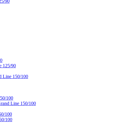
25/90
90
e 125/90
 Line 150/100
50/100
and Line 150/100
50/100
50/100