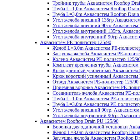
Тройник трубы Аквасистем Rooftop Drai
Труба L=1,0m Аквасистем Rooftop Drain
Труба L=3,0m Аквасистем Rooftop Drain
Угол желоба внешний 135гр Аквасистем 
Угол желоба внешний 90гр Аквасистем R
Угол желоба внутренний 135гр. Аквасис
Угол желоба внутренний 90гр Аквасисте
Аквасистем PE-полиэстер 125/90
Желоб L=3.0m Аквасистем PE-полиэстер
Заглушка желоба Аквасистем PE-полиэс
Колено Аквасистем PE-полиэстер 125/9
Комплект крепления трубы Аквасистем 
Крюк длинный усиленный Аквасистем P
Крюк короткий усиленный Аквасистем P
Отвод Аквасистем РЕ-полиэстер 125/90
Приемная воронка Аквасистем PE-полиэ
Соединитель желоба Аквасистем PE-пол
Труба L=1.0m Аквасистем PE-полиэстер
Труба L=3.0m Аквасистем PE-полиэстер
Угол желоба внешний 90гр. Аквасистем
Угол желоба внутренний 90гр. Аквасист
Аквасистем Rooftop Drain PU 125/90
Воронка для одиночной установки Аквас
Желоб L=3.0m Аквасистем Rooftop Drain
Заглушка желоба Аквасистем Rooftop Dr