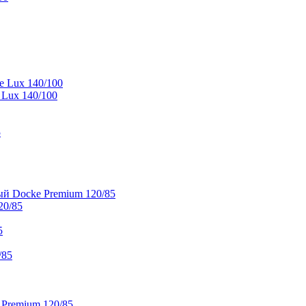
e Lux 140/100
 Lux 140/100
5
й Docke Premium 120/85
20/85
5
/85
 Premium 120/85