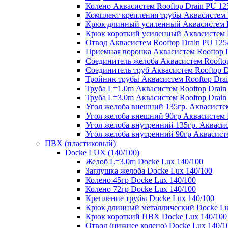
Колено Аквасистем Rooftop Drain PU 12
Комплект крепления трубы Аквасистем R
Крюк длинный усиленный Аквасистем Ro
Крюк короткий усиленный Аквасистем R
Отвод Аквасистем Rooftop Drain PU 125
Приемная воронка Аквасистем Rooftop D
Соединитель желоба Аквасистем Rooftop
Соединитель труб Аквасистем Rooftop D
Тройник трубы Аквасистем Rooftop Drai
Труба L=1.0m Аквасистем Rooftop Drain
Труба L=3.0m Аквасистем Rooftop Drain
Угол желоба внешний 135гр. Аквасистем
Угол желоба внешний 90гр Аквасистем R
Угол желоба внутренний 135гр. Аквасис
Угол желоба внутренний 90гр Аквасисте
ПВХ (пластиковый)
Docke LUX (140/100)
Желоб L=3.0m Docke Lux 140/100
Заглушка желоба Docke Lux 140/100
Колено 45гр Docke Lux 140/100
Колено 72гр Docke Lux 140/100
Крепление трубы Docke Lux 140/100
Крюк длинный металлический Docke Lu
Крюк короткий ПВХ Docke Lux 140/100
Отвод (нижнее колено) Docke Lux 140/1