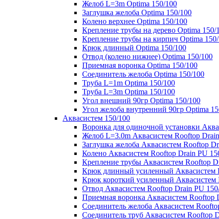
Желоб L=3m Optima 150/100
Заглушка желоба Optima 150/100
Колено верхнее Optima 150/100
Крепление трубы на дерево Optima 150/
Крепление трубы на кирпич Optima 150
Крюк длинный Optima 150/100
Отвод (колено нижнее) Optima 150/100
Приемная воронка Optima 150/100
Соединитель желоба Optima 150/100
Труба L=1m Optima 150/100
Труба L=3m Optima 150/100
Угол внешний 90гр Optima 150/100
Угол желоба внутренний 90гр Optima 15
Аквасистем 150/100
Воронка для одиночной установки Аквас
Желоб L=3.0m Аквасистем Rooftop Drain
Заглушка желоба Аквасистем Rooftop Dr
Колено Аквасистем Rooftop Drain PU 15
Крепление трубы Аквасистем Rooftop Dr
Крюк длинный усиленный Аквасистем Ro
Крюк короткий усиленный Аквасистем R
Отвод Аквасистем Rooftop Drain PU 150
Приемная воронка Аквасистем Rooftop D
Соединитель желоба Аквасистем Rooftop
Соединитель труб Аквасистем Rooftop D