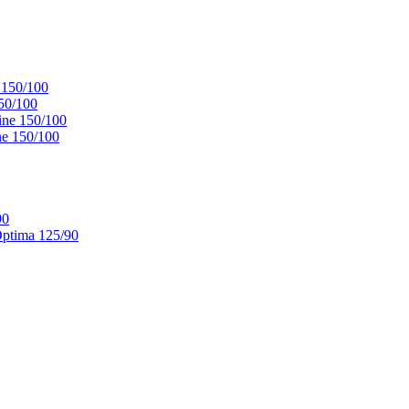
 150/100
50/100
ne 150/100
e 150/100
90
ptima 125/90