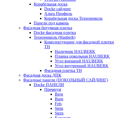
Корабельная доска
Docke сайдинг
Альта Профиль
Корабельная доска Технониколь
Панели под камень
Фасадная битумная плитка
Docke фасадная плитка
Технониколь (Hauberk)
Комплектующие для фасадной плитки
ТН
Наличник HAUBERK
Планка цокольная HAUBERK
Угол внешний HAUBERK
Угол внутренний HAUBERK
Фасадная плитка ТН
Фасадная доска ДПК
Фасадные панели (ЦОКОЛЬНЫЙ САЙДИНГ)
Docke ПАНЕЛИ
Премиум
Berg
Burg
Fels
Stein
Stern
Клинкер