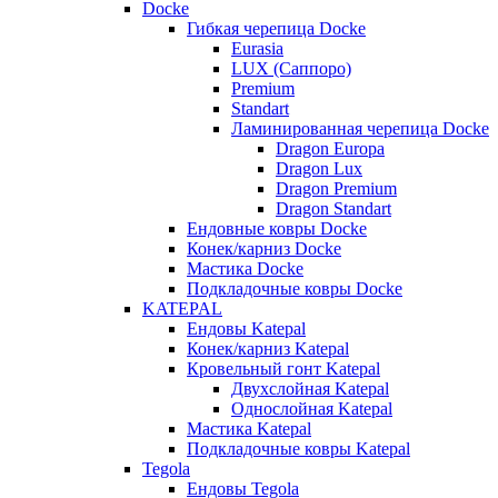
Docke
Гибкая черепица Docke
Eurasia
LUX (Саппоро)
Premium
Standart
Ламинированная черепица Docke
Dragon Europa
Dragon Lux
Dragon Premium
Dragon Standart
Ендовные ковры Docke
Конек/карниз Docke
Мастика Docke
Подкладочные ковры Docke
KATEPAL
Ендовы Katepal
Конек/карниз Katepal
Кровельный гонт Katepal
Двухслойная Katepal
Однослойная Katepal
Мастика Katepal
Подкладочные ковры Katepal
Tegola
Ендовы Tegola