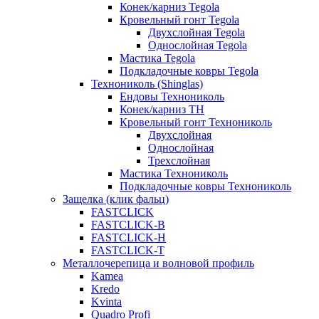
Конек/карниз Tegola
Кровельный гонт Tegola
Двухслойная Tegola
Однослойная Tegola
Мастика Tegola
Подкладочные ковры Tegola
Технониколь (Shinglas)
Ендовы Технониколь
Конек/карниз ТН
Кровельный гонт Технониколь
Двухслойная
Однослойная
Трехслойная
Мастика Технониколь
Подкладочные ковры Технониколь
Защелка (клик фальц)
FASTCLICK
FASTCLICK-B
FASTCLICK-H
FASTCLICK-T
Металлочерепица и волновой профиль
Kamea
Kredo
Kvinta
Quadro Profi