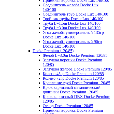
Приемная воронка Docke Lux 140/100
Соединитель желоба Docke Lux
140/100
Соединитель труб Docke Lux 140/100
Тройник трубы Docke Lux 140/100
Труба L=1.5m Docke Lux 140/100
Труба L=3,0m Docke Lux 140/100
Угол желоба универсальный 135гр
Docke Lux 140/100
Угол желоба универсальный 90гр
Docke Lux 140/100
Docke Premium (120/85)
Желоб L=3.0m Docke Premium 120/85
Заглушка воронки Docke Premium
120/85
Заглушка желоба Docke Premium 120/85
Колено 45гр Docke Premium 120/85
Колено 72гр Docke Premium 120/85
Крепление труб Docke Premium 120/85
Крюк карнизный металлический
длинный Docke Premium 120/85
Крюк карнизный ПВХ Docke Premium
120/85
Отвод Docke Premium 120/85
Приемная воронка Docke Premium