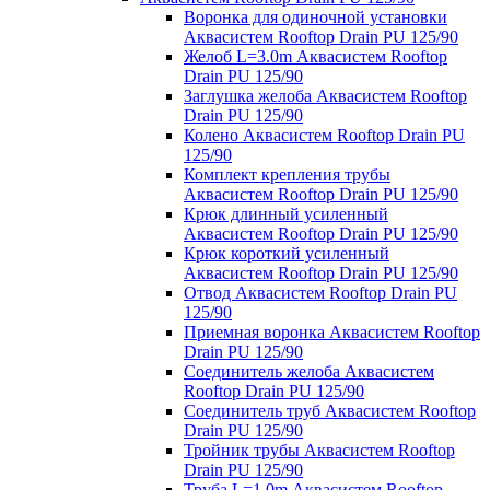
Воронка для одиночной установки
Аквасистем Rooftop Drain PU 125/90
Желоб L=3.0m Аквасистем Rooftop
Drain PU 125/90
Заглушка желоба Аквасистем Rooftop
Drain PU 125/90
Колено Аквасистем Rooftop Drain PU
125/90
Комплект крепления трубы
Аквасистем Rooftop Drain PU 125/90
Крюк длинный усиленный
Аквасистем Rooftop Drain PU 125/90
Крюк короткий усиленный
Аквасистем Rooftop Drain PU 125/90
Отвод Аквасистем Rooftop Drain PU
125/90
Приемная воронка Аквасистем Rooftop
Drain PU 125/90
Соединитель желоба Аквасистем
Rooftop Drain PU 125/90
Соединитель труб Аквасистем Rooftop
Drain PU 125/90
Тройник трубы Аквасистем Rooftop
Drain PU 125/90
Труба L=1.0m Аквасистем Rooftop