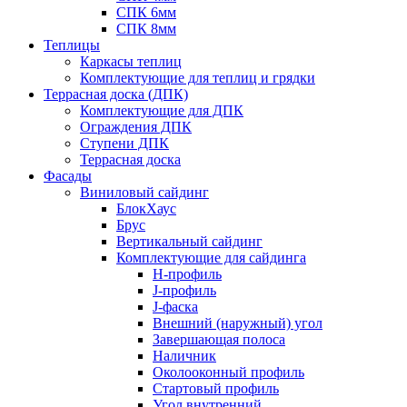
СПК 6мм
СПК 8мм
Теплицы
Каркасы теплиц
Комплектующие для теплиц и грядки
Террасная доска (ДПК)
Комплектующие для ДПК
Ограждения ДПК
Ступени ДПК
Террасная доска
Фасады
Виниловый сайдинг
БлокХаус
Брус
Вертикальный сайдинг
Комплектующие для сайдинга
H-профиль
J-профиль
J-фаска
Внешний (наружный) угол
Завершающая полоса
Наличник
Околооконный профиль
Стартовый профиль
Угол внутренний