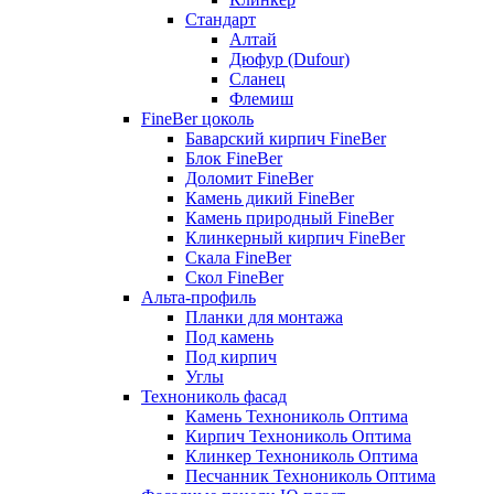
Стандарт
Алтай
Дюфур (Dufour)
Сланец
Флемиш
FineBer цоколь
Баварский кирпич FineBer
Блок FineBer
Доломит FineBer
Камень дикий FineBer
Камень природный FineBer
Клинкерный кирпич FineBer
Скала FineBer
Скол FineBer
Альта-профиль
Планки для монтажа
Под камень
Под кирпич
Углы
Технониколь фасад
Камень Технониколь Оптима
Кирпич Технониколь Оптима
Клинкер Технониколь Оптима
Песчанник Технониколь Оптима