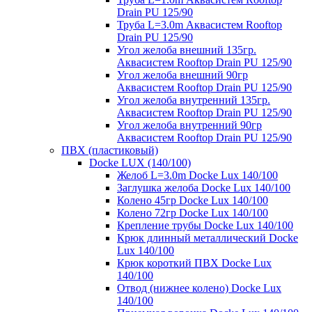
Drain PU 125/90
Труба L=3.0m Аквасистем Rooftop
Drain PU 125/90
Угол желоба внешний 135гр.
Аквасистем Rooftop Drain PU 125/90
Угол желоба внешний 90гр
Аквасистем Rooftop Drain PU 125/90
Угол желоба внутренний 135гр.
Аквасистем Rooftop Drain PU 125/90
Угол желоба внутренний 90гр
Аквасистем Rooftop Drain PU 125/90
ПВХ (пластиковый)
Docke LUX (140/100)
Желоб L=3.0m Docke Lux 140/100
Заглушка желоба Docke Lux 140/100
Колено 45гр Docke Lux 140/100
Колено 72гр Docke Lux 140/100
Крепление трубы Docke Lux 140/100
Крюк длинный металлический Docke
Lux 140/100
Крюк короткий ПВХ Docke Lux
140/100
Отвод (нижнее колено) Docke Lux
140/100