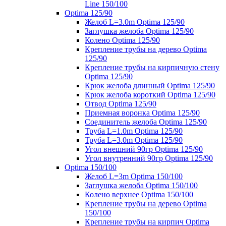
Line 150/100
Optima 125/90
Желоб L=3.0m Optima 125/90
Заглушка желоба Optima 125/90
Колено Optima 125/90
Крепление трубы на дерево Optima
125/90
Крепление трубы на кирпичную стену
Optima 125/90
Крюк желоба длинный Optima 125/90
Крюк желоба короткий Optima 125/90
Отвод Optima 125/90
Приемная воронка Optima 125/90
Соединитель желоба Optima 125/90
Труба L=1.0m Optima 125/90
Труба L=3.0m Optima 125/90
Угол внешний 90гр Optima 125/90
Угол внутренний 90гр Optima 125/90
Optima 150/100
Желоб L=3m Optima 150/100
Заглушка желоба Optima 150/100
Колено верхнее Optima 150/100
Крепление трубы на дерево Optima
150/100
Крепление трубы на кирпич Optima