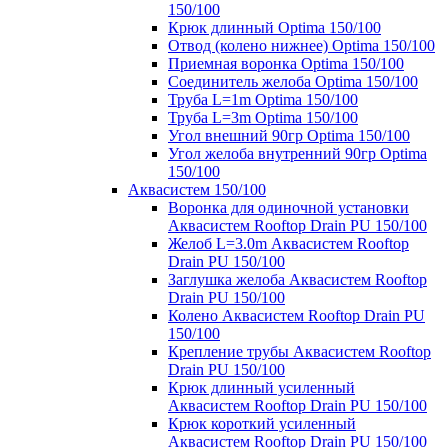
150/100
Крюк длинный Optima 150/100
Отвод (колено нижнее) Optima 150/100
Приемная воронка Optima 150/100
Соединитель желоба Optima 150/100
Труба L=1m Optima 150/100
Труба L=3m Optima 150/100
Угол внешний 90гр Optima 150/100
Угол желоба внутренний 90гр Optima
150/100
Аквасистем 150/100
Воронка для одиночной установки
Аквасистем Rooftop Drain PU 150/100
Желоб L=3.0m Аквасистем Rooftop
Drain PU 150/100
Заглушка желоба Аквасистем Rooftop
Drain PU 150/100
Колено Аквасистем Rooftop Drain PU
150/100
Крепление трубы Аквасистем Rooftop
Drain PU 150/100
Крюк длинный усиленный
Аквасистем Rooftop Drain PU 150/100
Крюк короткий усиленный
Аквасистем Rooftop Drain PU 150/100