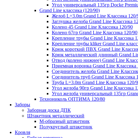
Угол универсальный 135гр Docke Premi
Grand Line классика (120/90)
Желоб L=3.0m Grand Line Классика 120/
Заглушка желоба Grand Line Классика 1
Колено 45 Grand Line Классика 120/90
Колено 67гр Grand Line Классика 120/90
Крепление трубы Grand Line Классика 1
Крепление трубы kliker Grand Line класс
Крюк короткий ПВХ Grand Line Классик
Крюк металлический длинный Grand Lin
Отвод (колено нижнее) Grand Line Класс
Приемная воронка Grand Line Классика 
Соединитель желоба Grand Line Классик
Соединитель труб Grand Line Классика 
Труба L=3.0m Grand Line Классика 120/
Угол желоба 90гр Grand Line Классика 1
Угол желоба универсальный 135гр Grand
Технониколь ОПТИМА 120/80
Заборы
Заборная доска ДПК
Штакетник металлический
М-образный штакетник
Полукруглый штакетник
Кровля
Гибкая черепица