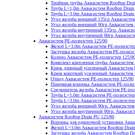
Тройник трубы Аквасистем Rooftop Drai
Труба L=1,0m Аквасистем Rooftop Drain
Труба L=3,0m Аквасистем Rooftop Drain
Угол желоба внешний 135гр Аквасистем 
Угол желоба внешний 90гр Аквасистем R
Угол желоба внутренний 135гр. Аквасис
Угол желоба внутренний 90гр Аквасисте
Аквасистем PE-полиэстер 125/90
Желоб L=3.0m Аквасистем PE-полиэстер
Заглушка желоба Аквасистем PE-полиэс
Колено Аквасистем PE-полиэстер 125/9
Комплект крепления трубы Аквасистем 
Крюк длинный усиленный Аквасистем P
Крюк короткий усиленный Аквасистем P
Отвод Аквасистем РЕ-полиэстер 125/90
Приемная воронка Аквасистем PE-полиэ
Соединитель желоба Аквасистем PE-пол
Труба L=1.0m Аквасистем PE-полиэстер
Труба L=3.0m Аквасистем PE-полиэстер
Угол желоба внешний 90гр. Аквасистем
Угол желоба внутренний 90гр. Аквасист
Аквасистем Rooftop Drain PU 125/90
Воронка для одиночной установки Аквас
Желоб L=3.0m Аквасистем Rooftop Drain
Заглушка желоба Аквасистем Rooftop Dr