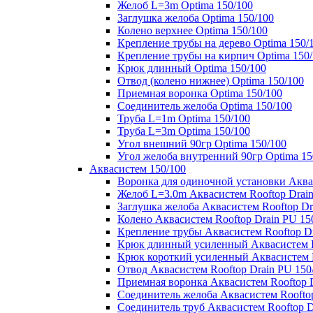
Желоб L=3m Optima 150/100
Заглушка желоба Optima 150/100
Колено верхнее Optima 150/100
Крепление трубы на дерево Optima 150/
Крепление трубы на кирпич Optima 150
Крюк длинный Optima 150/100
Отвод (колено нижнее) Optima 150/100
Приемная воронка Optima 150/100
Соединитель желоба Optima 150/100
Труба L=1m Optima 150/100
Труба L=3m Optima 150/100
Угол внешний 90гр Optima 150/100
Угол желоба внутренний 90гр Optima 15
Аквасистем 150/100
Воронка для одиночной установки Аквас
Желоб L=3.0m Аквасистем Rooftop Drain
Заглушка желоба Аквасистем Rooftop Dr
Колено Аквасистем Rooftop Drain PU 15
Крепление трубы Аквасистем Rooftop Dr
Крюк длинный усиленный Аквасистем Ro
Крюк короткий усиленный Аквасистем R
Отвод Аквасистем Rooftop Drain PU 150
Приемная воронка Аквасистем Rooftop D
Соединитель желоба Аквасистем Rooftop
Соединитель труб Аквасистем Rooftop D