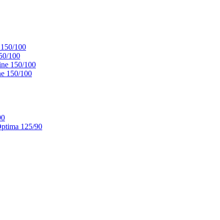
 150/100
50/100
ne 150/100
e 150/100
90
ptima 125/90