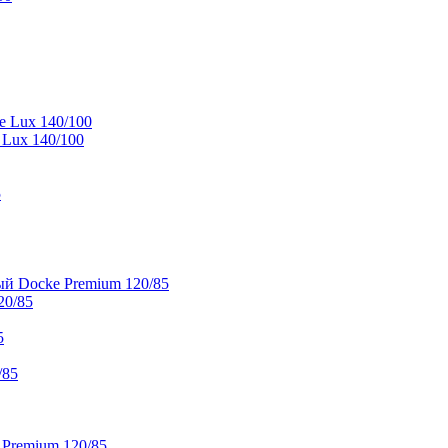
e Lux 140/100
 Lux 140/100
5
й Docke Premium 120/85
20/85
5
/85
 Premium 120/85