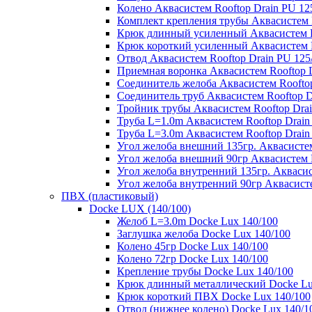
Колено Аквасистем Rooftop Drain PU 12
Комплект крепления трубы Аквасистем R
Крюк длинный усиленный Аквасистем Ro
Крюк короткий усиленный Аквасистем R
Отвод Аквасистем Rooftop Drain PU 125
Приемная воронка Аквасистем Rooftop D
Соединитель желоба Аквасистем Rooftop
Соединитель труб Аквасистем Rooftop D
Тройник трубы Аквасистем Rooftop Drai
Труба L=1.0m Аквасистем Rooftop Drain
Труба L=3.0m Аквасистем Rooftop Drain
Угол желоба внешний 135гр. Аквасистем
Угол желоба внешний 90гр Аквасистем R
Угол желоба внутренний 135гр. Аквасис
Угол желоба внутренний 90гр Аквасисте
ПВХ (пластиковый)
Docke LUX (140/100)
Желоб L=3.0m Docke Lux 140/100
Заглушка желоба Docke Lux 140/100
Колено 45гр Docke Lux 140/100
Колено 72гр Docke Lux 140/100
Крепление трубы Docke Lux 140/100
Крюк длинный металлический Docke Lu
Крюк короткий ПВХ Docke Lux 140/100
Отвод (нижнее колено) Docke Lux 140/1