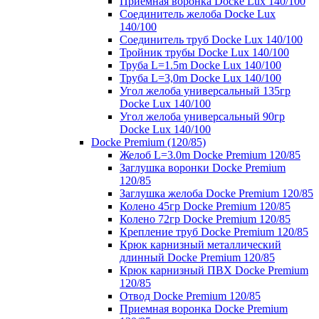
Приемная воронка Docke Lux 140/100
Соединитель желоба Docke Lux
140/100
Соединитель труб Docke Lux 140/100
Тройник трубы Docke Lux 140/100
Труба L=1.5m Docke Lux 140/100
Труба L=3,0m Docke Lux 140/100
Угол желоба универсальный 135гр
Docke Lux 140/100
Угол желоба универсальный 90гр
Docke Lux 140/100
Docke Premium (120/85)
Желоб L=3.0m Docke Premium 120/85
Заглушка воронки Docke Premium
120/85
Заглушка желоба Docke Premium 120/85
Колено 45гр Docke Premium 120/85
Колено 72гр Docke Premium 120/85
Крепление труб Docke Premium 120/85
Крюк карнизный металлический
длинный Docke Premium 120/85
Крюк карнизный ПВХ Docke Premium
120/85
Отвод Docke Premium 120/85
Приемная воронка Docke Premium