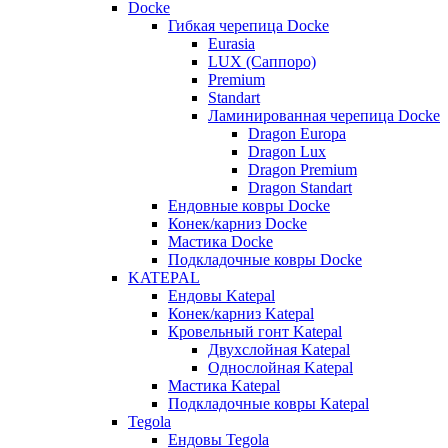
Docke
Гибкая черепица Docke
Eurasia
LUX (Саппоро)
Premium
Standart
Ламинированная черепица Docke
Dragon Europa
Dragon Lux
Dragon Premium
Dragon Standart
Ендовные ковры Docke
Конек/карниз Docke
Мастика Docke
Подкладочные ковры Docke
KATEPAL
Ендовы Katepal
Конек/карниз Katepal
Кровельный гонт Katepal
Двухслойная Katepal
Однослойная Katepal
Мастика Katepal
Подкладочные ковры Katepal
Tegola
Ендовы Tegola