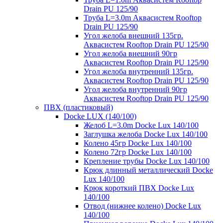
Drain PU 125/90
Труба L=3.0m Аквасистем Rooftop
Drain PU 125/90
Угол желоба внешний 135гр.
Аквасистем Rooftop Drain PU 125/90
Угол желоба внешний 90гр
Аквасистем Rooftop Drain PU 125/90
Угол желоба внутренний 135гр.
Аквасистем Rooftop Drain PU 125/90
Угол желоба внутренний 90гр
Аквасистем Rooftop Drain PU 125/90
ПВХ (пластиковый)
Docke LUX (140/100)
Желоб L=3.0m Docke Lux 140/100
Заглушка желоба Docke Lux 140/100
Колено 45гр Docke Lux 140/100
Колено 72гр Docke Lux 140/100
Крепление трубы Docke Lux 140/100
Крюк длинный металлический Docke
Lux 140/100
Крюк короткий ПВХ Docke Lux
140/100
Отвод (нижнее колено) Docke Lux
140/100