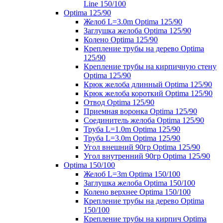
Line 150/100
Optima 125/90
Желоб L=3.0m Optima 125/90
Заглушка желоба Optima 125/90
Колено Optima 125/90
Крепление трубы на дерево Optima
125/90
Крепление трубы на кирпичную стену
Optima 125/90
Крюк желоба длинный Optima 125/90
Крюк желоба короткий Optima 125/90
Отвод Optima 125/90
Приемная воронка Optima 125/90
Соединитель желоба Optima 125/90
Труба L=1.0m Optima 125/90
Труба L=3.0m Optima 125/90
Угол внешний 90гр Optima 125/90
Угол внутренний 90гр Optima 125/90
Optima 150/100
Желоб L=3m Optima 150/100
Заглушка желоба Optima 150/100
Колено верхнее Optima 150/100
Крепление трубы на дерево Optima
150/100
Крепление трубы на кирпич Optima