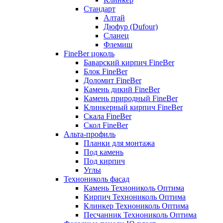
Стандарт
Алтай
Дюфур (Dufour)
Сланец
Флемиш
FineBer цоколь
Баварский кирпич FineBer
Блок FineBer
Доломит FineBer
Камень дикий FineBer
Камень природный FineBer
Клинкерный кирпич FineBer
Скала FineBer
Скол FineBer
Альта-профиль
Планки для монтажа
Под камень
Под кирпич
Углы
Технониколь фасад
Камень Технониколь Оптима
Кирпич Технониколь Оптима
Клинкер Технониколь Оптима
Песчанник Технониколь Оптима