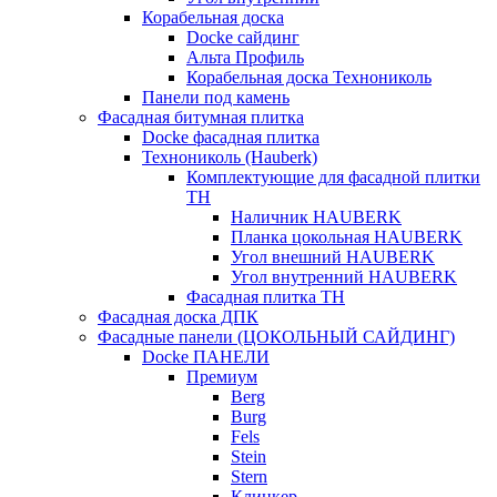
Корабельная доска
Docke сайдинг
Альта Профиль
Корабельная доска Технониколь
Панели под камень
Фасадная битумная плитка
Docke фасадная плитка
Технониколь (Hauberk)
Комплектующие для фасадной плитки
ТН
Наличник HAUBERK
Планка цокольная HAUBERK
Угол внешний HAUBERK
Угол внутренний HAUBERK
Фасадная плитка ТН
Фасадная доска ДПК
Фасадные панели (ЦОКОЛЬНЫЙ САЙДИНГ)
Docke ПАНЕЛИ
Премиум
Berg
Burg
Fels
Stein
Stern
Клинкер