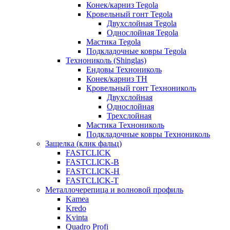
Конек/карниз Tegola
Кровельный гонт Tegola
Двухслойная Tegola
Однослойная Tegola
Мастика Tegola
Подкладочные ковры Tegola
Технониколь (Shinglas)
Ендовы Технониколь
Конек/карниз ТН
Кровельный гонт Технониколь
Двухслойная
Однослойная
Трехслойная
Мастика Технониколь
Подкладочные ковры Технониколь
Защелка (клик фальц)
FASTCLICK
FASTCLICK-B
FASTCLICK-H
FASTCLICK-T
Металлочерепица и волновой профиль
Kamea
Kredo
Kvinta
Quadro Profi