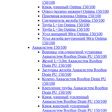
150/100
Крюк длинный Optima 150/100
Отвод (колено нижнее) Optima 150/100
Приемная воронка Optima 150/100
Соединитель желоба Optima 150/100
Труба L=1m Optima 150/100
Труба L=3m Optima 150/100
Угол внешний 90гр Optima 150/100
Угол желоба внутренний 90гр Optima
150/100
Аквасистем 150/100
Воронка для одиночной установки
Аквасистем Rooftop Drain PU 150/100
Желоб L=3.0m Аквасистем Rooftop
Drain PU 150/100
Заглушка желоба Аквасистем Rooftop
Drain PU 150/100
Колено Аквасистем Rooftop Drain PU
150/100
Крепление трубы Аквасистем Rooftop
Drain PU 150/100
Крюк длинный усиленный
Аквасистем Rooftop Drain PU 150/100
Крюк короткий усиленный
Аквасистем Rooftop Drain PU 150/100