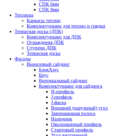
СПК 6мм
СПК 8мм
Теплицы
Каркасы теплиц
Комплектующие для теплиц и грядки
Террасная доска (ДПК)
Комплектующие для ДПК
Ограждения ДПК
Ступени ДПК
Террасная доска
Фасады
Виниловый сайдинг
БлокХаус
Брус
Вертикальный сайдинг
Комплектующие для сайдинга
H-профиль
J-профиль
J-фаска
Внешний (наружный) угол
Завершающая полоса
Наличник
Околооконный профиль
Стартовый профиль
Угол внутренний