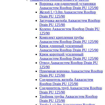
Воронка для одиночной установки
Аквасистем Rooftop Drain PU 125/90
Желоб L=3.0m Аквасистем Rooftop
Drain PU 125/90
Заглушка желоба Аквасистем Rooftop
Drain PU 125/90
Колено Аквасистем Rooftop Drain PU
125/90
Комплект крепления трубы
Аквасистем Rooftop Drain PU 125/90
Крюк длинный усиленный
Аквасистем Rooftop Drain PU 125/90
Крюк короткий усиленный
Аквасистем Rooftop Drain PU 125/90
Отвод Аквасистем Rooftop Drain PU
125/90
Приемная воронка Аквасистем Rooftop
Drain PU 125/90
Соединитель желоба Аквасистем
Rooftop Drain PU 125/90
Соединитель труб Аквасистем Rooftop
Drain PU 125/90
Тройник трубы Аквасистем Rooftop
Drain PU 125/90
Труба L=1.0m Аквасистем Rooftop