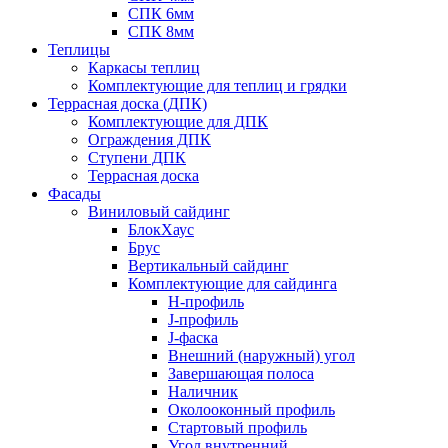
СПК 6мм
СПК 8мм
Теплицы
Каркасы теплиц
Комплектующие для теплиц и грядки
Террасная доска (ДПК)
Комплектующие для ДПК
Ограждения ДПК
Ступени ДПК
Террасная доска
Фасады
Виниловый сайдинг
БлокХаус
Брус
Вертикальный сайдинг
Комплектующие для сайдинга
H-профиль
J-профиль
J-фаска
Внешний (наружный) угол
Завершающая полоса
Наличник
Околооконный профиль
Стартовый профиль
Угол внутренний