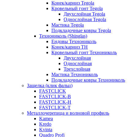
Конек/карниз Tegola
Кровельный гонт Tegola
Двухслойная Tegola
Однослойная Tegola
Мастика Tegola
Подкладочные ковры Tegola
Технониколь (Shinglas)
Ендовы Технониколь
Конек/карниз ТН
Кровельный гонт Технониколь
Двухслойная
Однослойная
Трехслойная
Мастика Технониколь
Подкладочные ковры Технониколь
Защелка (клик фальц)
FASTCLICK
FASTCLICK-B
FASTCLICK-H
FASTCLICK-T
Металлочерепица и волновой профиль
Kamea
Kredo
Kvinta
Quadro Profi