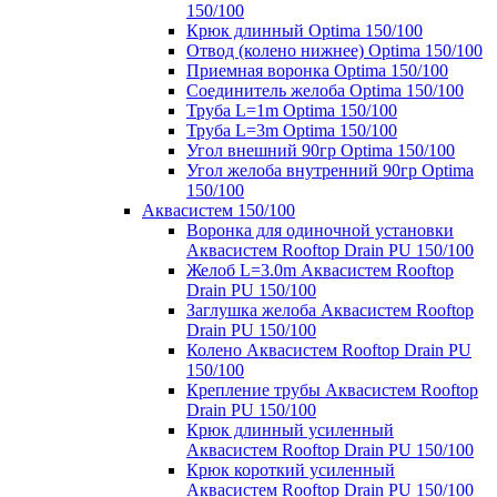
150/100
Крюк длинный Optima 150/100
Отвод (колено нижнее) Optima 150/100
Приемная воронка Optima 150/100
Соединитель желоба Optima 150/100
Труба L=1m Optima 150/100
Труба L=3m Optima 150/100
Угол внешний 90гр Optima 150/100
Угол желоба внутренний 90гр Optima
150/100
Аквасистем 150/100
Воронка для одиночной установки
Аквасистем Rooftop Drain PU 150/100
Желоб L=3.0m Аквасистем Rooftop
Drain PU 150/100
Заглушка желоба Аквасистем Rooftop
Drain PU 150/100
Колено Аквасистем Rooftop Drain PU
150/100
Крепление трубы Аквасистем Rooftop
Drain PU 150/100
Крюк длинный усиленный
Аквасистем Rooftop Drain PU 150/100
Крюк короткий усиленный
Аквасистем Rooftop Drain PU 150/100