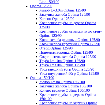
Line 150/100
Optima 125/90
Желоб L=3.0m Optima 125/90
Заглушка желоба Optima 125/90
Колено Optima 125/90
Крепление трубы на дерево Optima
125/90
Крепление трубы на кирпичную стену
Optima 125/90
Крюк желоба длинный Optima 125/90
Крюк желоба короткий Optima 125/90
Отвод Optima 125/90
Приемная воронка Optima 125/90
Соединитель желоба Optima 125/90
Труба L=1.0m Optima 125/90
Труба L=3.0m Optima 125/90
Угол внешний 90гр Optima 125/90
Угол внутренний 90гр Optima 125/90
Optima 150/100
Желоб L=3m Optima 150/100
Заглушка желоба Optima 150/100
Колено верхнее Optima 150/100
Крепление трубы на дерево Optima
150/100
Крепление трубы на кирпич Optima