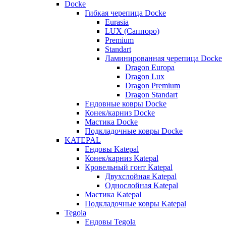
Docke
Гибкая черепица Docke
Eurasia
LUX (Саппоро)
Premium
Standart
Ламинированная черепица Docke
Dragon Europa
Dragon Lux
Dragon Premium
Dragon Standart
Ендовные ковры Docke
Конек/карниз Docke
Мастика Docke
Подкладочные ковры Docke
KATEPAL
Ендовы Katepal
Конек/карниз Katepal
Кровельный гонт Katepal
Двухслойная Katepal
Однослойная Katepal
Мастика Katepal
Подкладочные ковры Katepal
Tegola
Ендовы Tegola