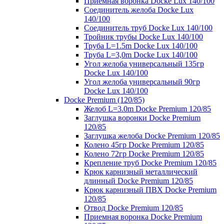
Приемная воронка Docke Lux 140/100
Соединитель желоба Docke Lux
140/100
Соединитель труб Docke Lux 140/100
Тройник трубы Docke Lux 140/100
Труба L=1.5m Docke Lux 140/100
Труба L=3,0m Docke Lux 140/100
Угол желоба универсальный 135гр
Docke Lux 140/100
Угол желоба универсальный 90гр
Docke Lux 140/100
Docke Premium (120/85)
Желоб L=3.0m Docke Premium 120/85
Заглушка воронки Docke Premium
120/85
Заглушка желоба Docke Premium 120/85
Колено 45гр Docke Premium 120/85
Колено 72гр Docke Premium 120/85
Крепление труб Docke Premium 120/85
Крюк карнизный металлический
длинный Docke Premium 120/85
Крюк карнизный ПВХ Docke Premium
120/85
Отвод Docke Premium 120/85
Приемная воронка Docke Premium