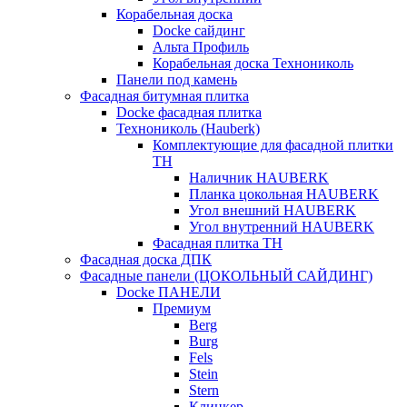
Корабельная доска
Docke сайдинг
Альта Профиль
Корабельная доска Технониколь
Панели под камень
Фасадная битумная плитка
Docke фасадная плитка
Технониколь (Hauberk)
Комплектующие для фасадной плитки
ТН
Наличник HAUBERK
Планка цокольная HAUBERK
Угол внешний HAUBERK
Угол внутренний HAUBERK
Фасадная плитка ТН
Фасадная доска ДПК
Фасадные панели (ЦОКОЛЬНЫЙ САЙДИНГ)
Docke ПАНЕЛИ
Премиум
Berg
Burg
Fels
Stein
Stern
Клинкер