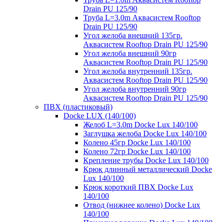
Drain PU 125/90
Труба L=3.0m Аквасистем Rooftop
Drain PU 125/90
Угол желоба внешний 135гр.
Аквасистем Rooftop Drain PU 125/90
Угол желоба внешний 90гр
Аквасистем Rooftop Drain PU 125/90
Угол желоба внутренний 135гр.
Аквасистем Rooftop Drain PU 125/90
Угол желоба внутренний 90гр
Аквасистем Rooftop Drain PU 125/90
ПВХ (пластиковый)
Docke LUX (140/100)
Желоб L=3.0m Docke Lux 140/100
Заглушка желоба Docke Lux 140/100
Колено 45гр Docke Lux 140/100
Колено 72гр Docke Lux 140/100
Крепление трубы Docke Lux 140/100
Крюк длинный металлический Docke
Lux 140/100
Крюк короткий ПВХ Docke Lux
140/100
Отвод (нижнее колено) Docke Lux
140/100