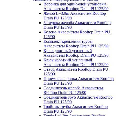
Воронка для одиночной установки
Аквасистем Rooftop Drain PU 125/90
Желоб L=3.0m Аквасистем Rooftop
Drain PU 125/90
Заглушка желоба Аквасистем Rooftop
Drain PU 125/90
Колено Аквасистем Rooftop Drain PU
125/90
Комплект крепления трубы
Аквасистем Rooftop Drain PU 125/90
Крюк длинный усиленный
Аквасистем Rooftop Drain PU 125/90
Крюк короткий усиленный
Аквасистем Rooftop Drain PU 125/90
Отвод Аквасистем Rooftop Drain PU
125/90
Приемная воронка Аквасистем Rooftop
Drain PU 125/90
Соединитель желоба Аквасистем
Rooftop Drain PU 125/90
Соединитель труб Аквасистем Rooftop
Drain PU 125/90
Тройник трубы Аквасистем Rooftop
Drain PU 125/90
Труба L=1.0m Аквасистем Rooftop