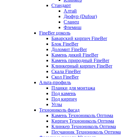
Стандарт
Алтай
Дюфур (Dufour)
Сланец
Флемиш
FineBer цоколь
Баварский кирпич FineBer
Блок FineBer
Доломит FineBer
Камень дикий FineBer
Камень природный FineBer
Клинкерный кирпич FineBer
Скала FineBer
Скол FineBer
Альта-профиль
Планки для монтажа
Под камень
Под кирпич
Углы
Технониколь фасад
Камень Технониколь Оптима
Кирпич Технониколь Оптима
Клинкер Технониколь Оптима
Песчанник Технониколь Оптима