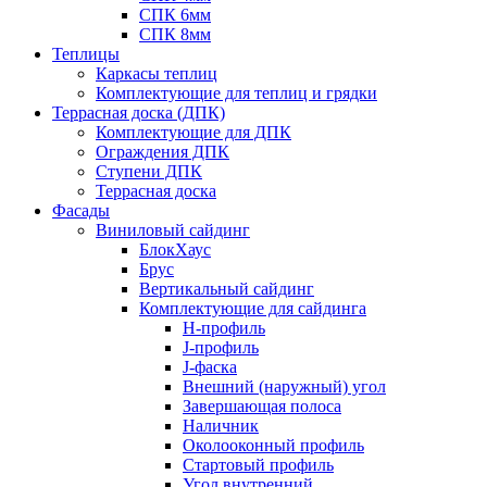
СПК 6мм
СПК 8мм
Теплицы
Каркасы теплиц
Комплектующие для теплиц и грядки
Террасная доска (ДПК)
Комплектующие для ДПК
Ограждения ДПК
Ступени ДПК
Террасная доска
Фасады
Виниловый сайдинг
БлокХаус
Брус
Вертикальный сайдинг
Комплектующие для сайдинга
H-профиль
J-профиль
J-фаска
Внешний (наружный) угол
Завершающая полоса
Наличник
Околооконный профиль
Стартовый профиль
Угол внутренний