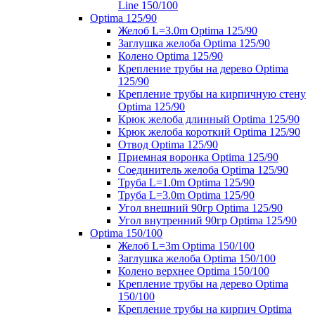
Line 150/100
Optima 125/90
Желоб L=3.0m Optima 125/90
Заглушка желоба Optima 125/90
Колено Optima 125/90
Крепление трубы на дерево Optima
125/90
Крепление трубы на кирпичную стену
Optima 125/90
Крюк желоба длинный Optima 125/90
Крюк желоба короткий Optima 125/90
Отвод Optima 125/90
Приемная воронка Optima 125/90
Соединитель желоба Optima 125/90
Труба L=1.0m Optima 125/90
Труба L=3.0m Optima 125/90
Угол внешний 90гр Optima 125/90
Угол внутренний 90гр Optima 125/90
Optima 150/100
Желоб L=3m Optima 150/100
Заглушка желоба Optima 150/100
Колено верхнее Optima 150/100
Крепление трубы на дерево Optima
150/100
Крепление трубы на кирпич Optima