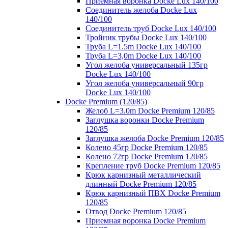
Приемная воронка Docke Lux 140/100
Соединитель желоба Docke Lux
140/100
Соединитель труб Docke Lux 140/100
Тройник трубы Docke Lux 140/100
Труба L=1.5m Docke Lux 140/100
Труба L=3,0m Docke Lux 140/100
Угол желоба универсальный 135гр
Docke Lux 140/100
Угол желоба универсальный 90гр
Docke Lux 140/100
Docke Premium (120/85)
Желоб L=3.0m Docke Premium 120/85
Заглушка воронки Docke Premium
120/85
Заглушка желоба Docke Premium 120/85
Колено 45гр Docke Premium 120/85
Колено 72гр Docke Premium 120/85
Крепление труб Docke Premium 120/85
Крюк карнизный металлический
длинный Docke Premium 120/85
Крюк карнизный ПВХ Docke Premium
120/85
Отвод Docke Premium 120/85
Приемная воронка Docke Premium