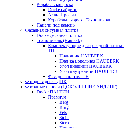
Корабельная доска
Docke сайдинг
Альта Профиль
Корабельная доска Технониколь
Панели под камень
Фасадная битумная плитка
Docke фасадная плитка
Технониколь (Hauberk)
Комплектующие для фасадной плитки
ТН
Наличник HAUBERK
Планка цокольная HAUBERK
Угол внешний HAUBERK
Угол внутренний HAUBERK
Фасадная плитка ТН
Фасадная доска ДПК
Фасадные панели (ЦОКОЛЬНЫЙ САЙДИНГ)
Docke ПАНЕЛИ
Премиум
Berg
Burg
Fels
Stein
Stern
Клинкер