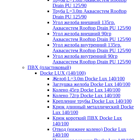
Drain PU 125/90
Труба L=3.0m Аквасистем Rooftop
Drain PU 125/90
Угол желоба внешний 135гр.
Аквасистем Rooftop Drain PU 125/90
Угол желоба внешний 90гр
Аквасистем Rooftop Drain PU 125/90
Угол желоба внутренний 135гр.
Аквасистем Rooftop Drain PU 125/90
Угол желоба внутренний 90гр
Аквасистем Rooftop Drain PU 125/90
ПВХ (пластиковый)
Docke LUX (140/100)
Желоб L=3.0m Docke Lux 140/100
Заглушка желоба Docke Lux 140/100
Колено 45гр Docke Lux 140/100
Колено 72гр Docke Lux 140/100
Крепление трубы Docke Lux 140/100
Крюк длинный металлический Docke
Lux 140/100
Крюк короткий ПВХ Docke Lux
140/100
Отвод (нижнее колено) Docke Lux
140/100