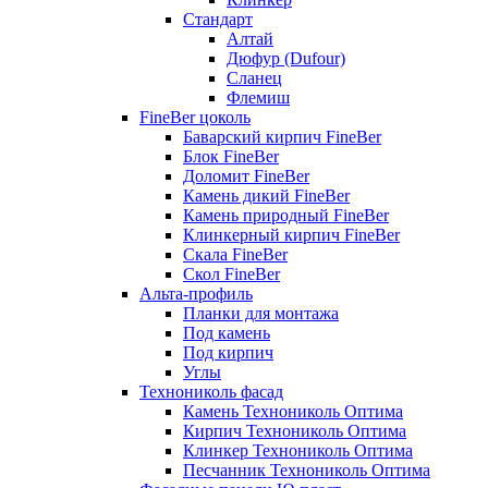
Стандарт
Алтай
Дюфур (Dufour)
Сланец
Флемиш
FineBer цоколь
Баварский кирпич FineBer
Блок FineBer
Доломит FineBer
Камень дикий FineBer
Камень природный FineBer
Клинкерный кирпич FineBer
Скала FineBer
Скол FineBer
Альта-профиль
Планки для монтажа
Под камень
Под кирпич
Углы
Технониколь фасад
Камень Технониколь Оптима
Кирпич Технониколь Оптима
Клинкер Технониколь Оптима
Песчанник Технониколь Оптима