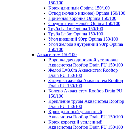
150/100
Крюк длинный Optima 150/100
Отвод (колено нижнее) Optima 150/100
Приемная воронка Optima 150/100
Соединитель желоба Optima 150/100
Труба L=1m Optima 150/100
Труба L=3m Optima 150/100
Угол внешний 90гр Optima 150/100
Угол желоба внутренний 90гр Optima
150/100
Аквасистем 150/100
Воронка для одиночной установки
Аквасистем Rooftop Drain PU 150/100
Желоб L=3.0m Аквасистем Rooftop
Drain PU 150/100
Заглушка желоба Аквасистем Rooftop
Drain PU 150/100
Колено Аквасистем Rooftop Drain PU
150/100
Крепление трубы Аквасистем Rooftop
Drain PU 150/100
Крюк длинный усиленный
Аквасистем Rooftop Drain PU 150/100
Крюк короткий усиленный
Аквасистем Rooftop Drain PU 150/100