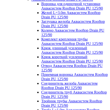
Воронка для одиночной установки
Аквасистем Rooftop Drain PU 125/90
Желоб L=3.0m Аквасистем Rooftop
Drain PU 125/90
Заглушка желоба Аквасистем Rooftop
Drain PU 125/90
Колено Аквасистем Rooftop Drain PU
125/90
Комплект крепления трубы
Аквасистем Rooftop Drain PU 125/90
Крюк длинный усиленный
Аквасистем Rooftop Drain PU 125/90
Крюк короткий усиленный
Аквасистем Rooftop Drain PU 125/90
Отвод Аквасистем Rooftop Drain PU
125/90
Приемная воронка Аквасистем Rooftop
Drain PU 125/90
Соединитель желоба Аквасистем
Rooftop Drain PU 125/90
Соединитель труб Аквасистем Rooftop
Drain PU 125/90
Тройник трубы Аквасистем Rooftop
Drain PU 125/90
Труба L=1.0m Аквасистем Rooftop