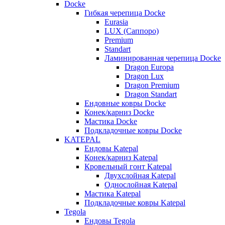
Docke
Гибкая черепица Docke
Eurasia
LUX (Саппоро)
Premium
Standart
Ламинированная черепица Docke
Dragon Europa
Dragon Lux
Dragon Premium
Dragon Standart
Ендовные ковры Docke
Конек/карниз Docke
Мастика Docke
Подкладочные ковры Docke
KATEPAL
Ендовы Katepal
Конек/карниз Katepal
Кровельный гонт Katepal
Двухслойная Katepal
Однослойная Katepal
Мастика Katepal
Подкладочные ковры Katepal
Tegola
Ендовы Tegola