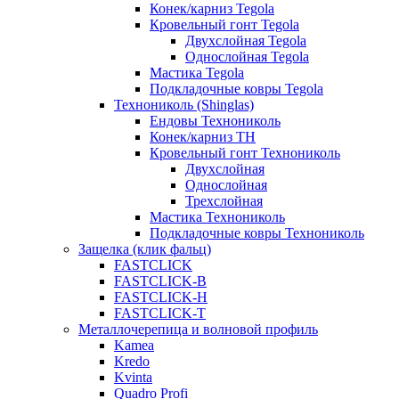
Конек/карниз Tegola
Кровельный гонт Tegola
Двухслойная Tegola
Однослойная Tegola
Мастика Tegola
Подкладочные ковры Tegola
Технониколь (Shinglas)
Ендовы Технониколь
Конек/карниз ТН
Кровельный гонт Технониколь
Двухслойная
Однослойная
Трехслойная
Мастика Технониколь
Подкладочные ковры Технониколь
Защелка (клик фальц)
FASTCLICK
FASTCLICK-B
FASTCLICK-H
FASTCLICK-T
Металлочерепица и волновой профиль
Kamea
Kredo
Kvinta
Quadro Profi