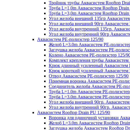
Тройник трубы Аквасистем Rooftop Drai
Труба L=1,0m Аквасистем Rooftop Drain
Труба L=3,0m Аквасистем Rooftop Drain
Угол желоба внешний 135гр Аквасистем 
Угол желоба внешний 90гр Аквасистем R
Угол желоба внутренний 135гр. Аквасис
Угол желоба внутренний 90гр Аквасисте
Аквасистем PE-полиэстер 125/90
Желоб L=3.0m Аквасистем PE-полиэстер
Заглушка желоба Аквасистем PE-полиэс
Колено Аквасистем PE-полиэстер 125/9
Комплект крепления трубы Аквасистем 
Крюк длинный усиленный Аквасистем P
Крюк короткий усиленный Аквасистем P
Отвод Аквасистем РЕ-полиэстер 125/90
Приемная воронка Аквасистем PE-полиэ
Соединитель желоба Аквасистем PE-пол
Труба L=1.0m Аквасистем PE-полиэстер
Труба L=3.0m Аквасистем PE-полиэстер
Угол желоба внешний 90гр. Аквасистем
Угол желоба внутренний 90гр. Аквасист
Аквасистем Rooftop Drain PU 125/90
Воронка для одиночной установки Аквас
Желоб L=3.0m Аквасистем Rooftop Drain
Заглушка желоба Аквасистем Rooftop Dr