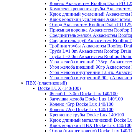
Колено Аквасистем Rooftop Drain PU 12
Комплект крепления трубы Аквасистем R
Крюк длинный усиленный Аквасистем Ro
Крюк короткий усиленный Аквасистем R
Отвод Аквасистем Rooftop Drain PU 125
Приемная воронка Аквасистем Rooftop D
Соединитель желоба Аквасистем Rooftop
Соединитель труб Аквасистем Rooftop D
Тройник трубы Аквасистем Rooftop Drai
Труба L=1.0m Аквасистем Rooftop Drain
Труба L=3.0m Аквасистем Rooftop Drain
Угол желоба внешний 135гр. Аквасистем
Угол желоба внешний 90гр Аквасистем R
Угол желоба внутренний 135гр. Аквасис
Угол желоба внутренний 90гр Аквасисте
ПВХ (пластиковый)
Docke LUX (140/100)
Желоб L=3.0m Docke Lux 140/100
Заглушка желоба Docke Lux 140/100
Колено 45гр Docke Lux 140/100
Колено 72гр Docke Lux 140/100
Крепление трубы Docke Lux 140/100
Крюк длинный металлический Docke Lu
Крюк короткий ПВХ Docke Lux 140/100
Отвод (нижнее колено) Docke Lux 140/1