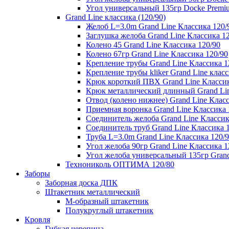
Угол универсальный 135гр Docke Premi
Grand Line классика (120/90)
Желоб L=3.0m Grand Line Классика 120/
Заглушка желоба Grand Line Классика 1
Колено 45 Grand Line Классика 120/90
Колено 67гр Grand Line Классика 120/90
Крепление трубы Grand Line Классика 1
Крепление трубы kliker Grand Line класс
Крюк короткий ПВХ Grand Line Классик
Крюк металлический длинный Grand Lin
Отвод (колено нижнее) Grand Line Класс
Приемная воронка Grand Line Классика 
Соединитель желоба Grand Line Классик
Соединитель труб Grand Line Классика 
Труба L=3.0m Grand Line Классика 120/
Угол желоба 90гр Grand Line Классика 1
Угол желоба универсальный 135гр Grand
Технониколь ОПТИМА 120/80
Заборы
Заборная доска ДПК
Штакетник металлический
М-образный штакетник
Полукруглый штакетник
Кровля
Гибкая черепица