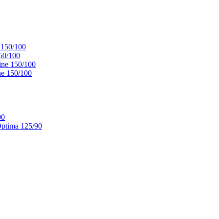
 150/100
50/100
ne 150/100
e 150/100
90
ptima 125/90