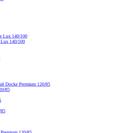
e Lux 140/100
 Lux 140/100
5
й Docke Premium 120/85
20/85
5
/85
 Premium 120/85