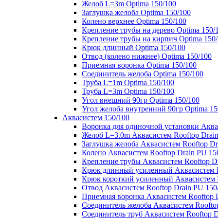
Желоб L=3m Optima 150/100
Заглушка желоба Optima 150/100
Колено верхнее Optima 150/100
Крепление трубы на дерево Optima 150/
Крепление трубы на кирпич Optima 150
Крюк длинный Optima 150/100
Отвод (колено нижнее) Optima 150/100
Приемная воронка Optima 150/100
Соединитель желоба Optima 150/100
Труба L=1m Optima 150/100
Труба L=3m Optima 150/100
Угол внешний 90гр Optima 150/100
Угол желоба внутренний 90гр Optima 15
Аквасистем 150/100
Воронка для одиночной установки Аквас
Желоб L=3.0m Аквасистем Rooftop Drain
Заглушка желоба Аквасистем Rooftop Dr
Колено Аквасистем Rooftop Drain PU 15
Крепление трубы Аквасистем Rooftop Dr
Крюк длинный усиленный Аквасистем Ro
Крюк короткий усиленный Аквасистем R
Отвод Аквасистем Rooftop Drain PU 150
Приемная воронка Аквасистем Rooftop D
Соединитель желоба Аквасистем Rooftop
Соединитель труб Аквасистем Rooftop D