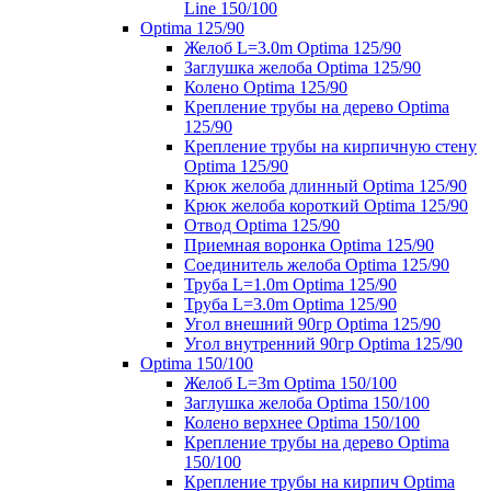
Line 150/100
Optima 125/90
Желоб L=3.0m Optima 125/90
Заглушка желоба Optima 125/90
Колено Optima 125/90
Крепление трубы на дерево Optima
125/90
Крепление трубы на кирпичную стену
Optima 125/90
Крюк желоба длинный Optima 125/90
Крюк желоба короткий Optima 125/90
Отвод Optima 125/90
Приемная воронка Optima 125/90
Соединитель желоба Optima 125/90
Труба L=1.0m Optima 125/90
Труба L=3.0m Optima 125/90
Угол внешний 90гр Optima 125/90
Угол внутренний 90гр Optima 125/90
Optima 150/100
Желоб L=3m Optima 150/100
Заглушка желоба Optima 150/100
Колено верхнее Optima 150/100
Крепление трубы на дерево Optima
150/100
Крепление трубы на кирпич Optima