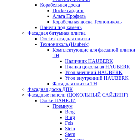
Корабельная доска
Docke сайдинг
Альта Профиль
Корабельная доска Технониколь
Панели под камень
Фасадная битумная плитка
Docke фасадная плитка
Технониколь (Hauberk)
Комплектующие для фасадной плитки
ТН
Наличник HAUBERK
Планка цокольная HAUBERK
Угол внешний HAUBERK
Угол внутренний HAUBERK
Фасадная плитка ТН
Фасадная доска ДПК
Фасадные панели (ЦОКОЛЬНЫЙ САЙДИНГ)
Docke ПАНЕЛИ
Премиум
Berg
Burg
Fels
Stein
Stern
Клинкер