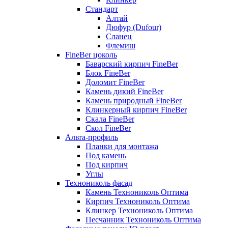
Стандарт
Алтай
Дюфур (Dufour)
Сланец
Флемиш
FineBer цоколь
Баварский кирпич FineBer
Блок FineBer
Доломит FineBer
Камень дикий FineBer
Камень природный FineBer
Клинкерный кирпич FineBer
Скала FineBer
Скол FineBer
Альта-профиль
Планки для монтажа
Под камень
Под кирпич
Углы
Технониколь фасад
Камень Технониколь Оптима
Кирпич Технониколь Оптима
Клинкер Технониколь Оптима
Песчанник Технониколь Оптима