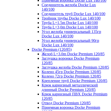
Приемная воронка Docke Lux 140/100
Соединитель желоба Docke Lux
140/100
Соединитель труб Docke Lux 140/100
Тройник трубы Docke Lux 140/100
Труба L=1.5m Docke Lux 140/100
Труба L=3,0m Docke Lux 140/100
Угол желоба универсальный 135гр
Docke Lux 140/100
Угол желоба универсальный 90гр
Docke Lux 140/100
Docke Premium (120/85)
Желоб L=3.0m Docke Premium 120/85
Заглушка воронки Docke Premium
120/85
Заглушка желоба Docke Premium 120/85
Колено 45гр Docke Premium 120/85
Колено 72гр Docke Premium 120/85
Крепление труб Docke Premium 120/85
Крюк карнизный металлический
длинный Docke Premium 120/85
Крюк карнизный ПВХ Docke Premium
120/85
Отвод Docke Premium 120/85
Приемная воронка Docke Premium