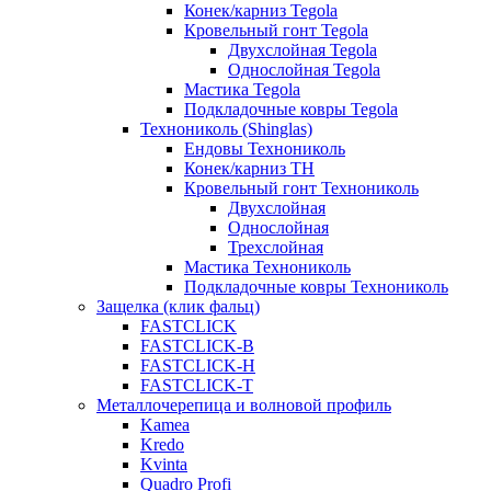
Конек/карниз Tegola
Кровельный гонт Tegola
Двухслойная Tegola
Однослойная Tegola
Мастика Tegola
Подкладочные ковры Tegola
Технониколь (Shinglas)
Ендовы Технониколь
Конек/карниз ТН
Кровельный гонт Технониколь
Двухслойная
Однослойная
Трехслойная
Мастика Технониколь
Подкладочные ковры Технониколь
Защелка (клик фальц)
FASTCLICK
FASTCLICK-B
FASTCLICK-H
FASTCLICK-T
Металлочерепица и волновой профиль
Kamea
Kredo
Kvinta
Quadro Profi