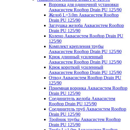
Воронка для одиночной установки
Аквасистем Rooftop Drain PU 125/90
Желоб L=3.0m Аквасистем Rooftop
Drain PU 125/90
Заглушка желоба Аквасистем Rooftop
Drain PU 125/90
Колено Аквасистем Rooftop Drain PU
125/90
Комплект крепления трубы
Аквасистем Rooftop Drain PU 125/90
Крюк длинный усиленный
Аквасистем Rooftop Drain PU 125/90
Крюк короткий усиленный
Аквасистем Rooftop Drain PU 125/90
Отвод Аквасистем Rooftop Drain PU
125/90
Приемная воронка Аквасистем Rooftop
Drain PU 125/90
Соединитель желоба Аквасистем
Rooftop Drain PU 125/90
Соединитель труб Аквасистем Rooftop
Drain PU 125/90
Тройник трубы Аквасистем Rooftop
Drain PU 125/90
Труба L=1.0m Аквасистем Rooftop