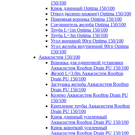
150/100
Крюк длинный Optima 150/100
Отвод (колено нижнее) Optima 150/100
Приемная воронка Optima 150/100
Соединитель желоба Optima 150/100
Труба L=1m Optima 150/100
Труба L=3m Optima 150/100
Угол внешний 90гр Optima 150/100
Угол желоба внутренний 90гр Optima
150/100
Аквасистем 150/100
Воронка для одиночной установки
Аквасистем Rooftop Drain PU 150/100
Желоб L=3.0m Аквасистем Rooftop
Drain PU 150/100
Заглушка желоба Аквасистем Rooftop
Drain PU 150/100
Колено Аквасистем Rooftop Drain PU
150/100
Крепление трубы Аквасистем Rooftop
Drain PU 150/100
Крюк длинный усиленный
Аквасистем Rooftop Drain PU 150/100
Крюк короткий усиленный
Аквасистем Rooftop Drain PU 150/100