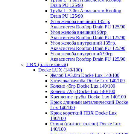
Drain PU 125/90
Труба L=3.0m Аквасистем Rooftop
Drain PU 125/90
Угол желоба внешний 135гр.
Аквасистем Rooftop Drain PU 125/90
Угол желоба внешний 90гр
Аквасистем Rooftop Drain PU 125/90
Угол желоба внутренний 135гр.
Аквасистем Rooftop Drain PU 125/90
Угол желоба внутренний 90гр
Аквасистем Rooftop Drain PU 125/90
ПВХ (пластиковый)
Docke LUX (140/100)
Желоб L=3.0m Docke Lux 140/100
Заглушка желоба Docke Lux 140/100
Колено 45гр Docke Lux 140/100
Колено 72гр Docke Lux 140/100
Крепление трубы Docke Lux 140/100
Крюк длинный металлический Docke
Lux 140/100
Крюк короткий ПВХ Docke Lux
140/100
Отвод (нижнее колено) Docke Lux
140/100