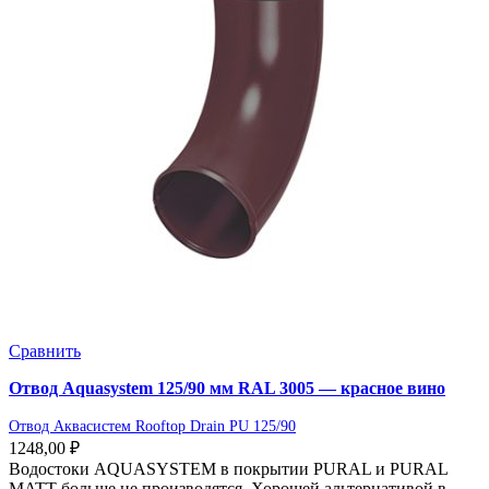
Сравнить
Отвод Aquasystem 125/90 мм RAL 3005 — красное вино
Отвод Аквасистем Rooftop Drain PU 125/90
1248,00
₽
Водостоки AQUASYSTEM в покрытии PURAL и PURAL
MATT больше не производятся. Хорошей альтернативой в