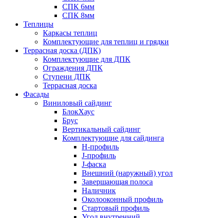
СПК 6мм
СПК 8мм
Теплицы
Каркасы теплиц
Комплектующие для теплиц и грядки
Террасная доска (ДПК)
Комплектующие для ДПК
Ограждения ДПК
Ступени ДПК
Террасная доска
Фасады
Виниловый сайдинг
БлокХаус
Брус
Вертикальный сайдинг
Комплектующие для сайдинга
H-профиль
J-профиль
J-фаска
Внешний (наружный) угол
Завершающая полоса
Наличник
Околооконный профиль
Стартовый профиль
Угол внутренний