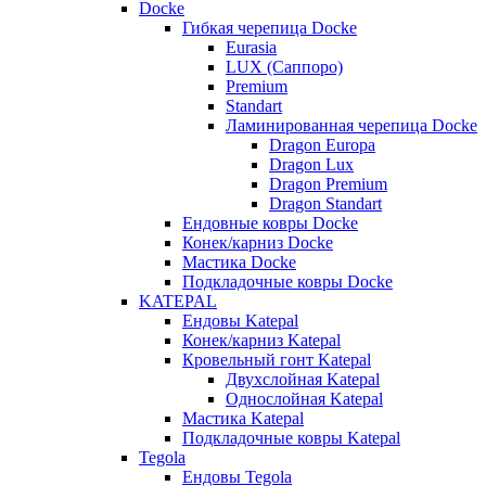
Docke
Гибкая черепица Docke
Eurasia
LUX (Саппоро)
Premium
Standart
Ламинированная черепица Docke
Dragon Europa
Dragon Lux
Dragon Premium
Dragon Standart
Ендовные ковры Docke
Конек/карниз Docke
Мастика Docke
Подкладочные ковры Docke
KATEPAL
Ендовы Katepal
Конек/карниз Katepal
Кровельный гонт Katepal
Двухслойная Katepal
Однослойная Katepal
Мастика Katepal
Подкладочные ковры Katepal
Tegola
Ендовы Tegola