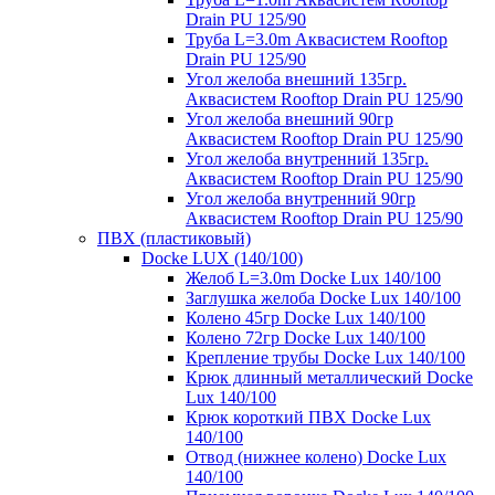
Drain PU 125/90
Труба L=3.0m Аквасистем Rooftop
Drain PU 125/90
Угол желоба внешний 135гр.
Аквасистем Rooftop Drain PU 125/90
Угол желоба внешний 90гр
Аквасистем Rooftop Drain PU 125/90
Угол желоба внутренний 135гр.
Аквасистем Rooftop Drain PU 125/90
Угол желоба внутренний 90гр
Аквасистем Rooftop Drain PU 125/90
ПВХ (пластиковый)
Docke LUX (140/100)
Желоб L=3.0m Docke Lux 140/100
Заглушка желоба Docke Lux 140/100
Колено 45гр Docke Lux 140/100
Колено 72гр Docke Lux 140/100
Крепление трубы Docke Lux 140/100
Крюк длинный металлический Docke
Lux 140/100
Крюк короткий ПВХ Docke Lux
140/100
Отвод (нижнее колено) Docke Lux
140/100