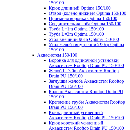
150/100
Крюк длинный Optima 150/100
Отвод (колено нижнее) Optima 150/100
Приемная воронка Optima 150/100
Соединитель желоба Optima 150/100
Труба L=1m Optima 150/100
Труба L=3m Optima 150/100
Угол внешний 90гр Optima 150/100
Угол желоба внутренний 90гр Optima
150/100
Аквасистем 150/100
Воронка для одиночной установки
Аквасистем Rooftop Drain PU 150/100
Желоб L=3.0m Аквасистем Rooftop
Drain PU 150/100
Заглушка желоба Аквасистем Rooftop
Drain PU 150/100
Колено Аквасистем Rooftop Drain PU
150/100
Крепление трубы Аквасистем Rooftop
Drain PU 150/100
Крюк длинный усиленный
Аквасистем Rooftop Drain PU 150/100
Крюк короткий усиленный
Аквасистем Rooftop Drain PU 150/100