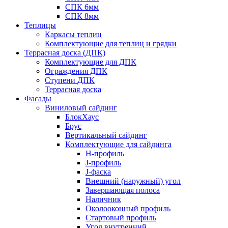
СПК 6мм
СПК 8мм
Теплицы
Каркасы теплиц
Комплектующие для теплиц и грядки
Террасная доска (ДПК)
Комплектующие для ДПК
Ограждения ДПК
Ступени ДПК
Террасная доска
Фасады
Виниловый сайдинг
БлокХаус
Брус
Вертикальный сайдинг
Комплектующие для сайдинга
H-профиль
J-профиль
J-фаска
Внешний (наружный) угол
Завершающая полоса
Наличник
Околооконный профиль
Стартовый профиль
Угол внутренний