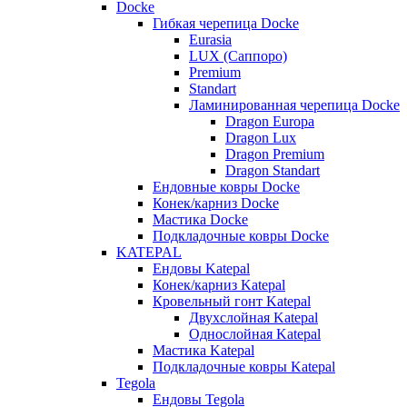
Docke
Гибкая черепица Docke
Eurasia
LUX (Саппоро)
Premium
Standart
Ламинированная черепица Docke
Dragon Europa
Dragon Lux
Dragon Premium
Dragon Standart
Ендовные ковры Docke
Конек/карниз Docke
Мастика Docke
Подкладочные ковры Docke
KATEPAL
Ендовы Katepal
Конек/карниз Katepal
Кровельный гонт Katepal
Двухслойная Katepal
Однослойная Katepal
Мастика Katepal
Подкладочные ковры Katepal
Tegola
Ендовы Tegola