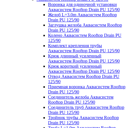
Воронка для одиночной установки
Аквасистем Rooftop Drain PU 125/90
Желоб L=3.0m Аквасистем Rooftop
Drain PU 125/90
Заглушка желоба Аквасистем Rooftop
Drain PU 125/90
Колено Аквасистем Rooftop Drain PU
125/90
Комплект крепления трубы
Аквасистем Rooftop Drain PU 125/90
Крюк длинный усиленный
Аквасистем Rooftop Drain PU 125/90
Крюк короткий усиленный
Аквасистем Rooftop Drain PU 125/90
Отвод Аквасистем Rooftop Drain PU
125/90
Приемная воронка Аквасистем Rooftop
Drain PU 125/90
Соединитель желоба Аквасистем
Rooftop Drain PU 125/90
Соединитель труб Аквасистем Rooftop
Drain PU 125/90
Тройник трубы Аквасистем Rooftop
Drain PU 125/90
Труба L=1.0m Аквасистем Rooftop