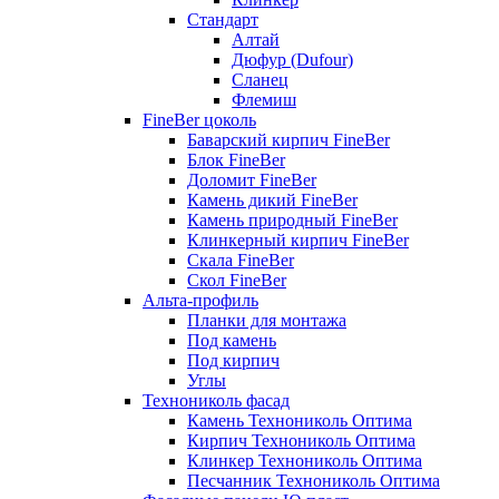
Стандарт
Алтай
Дюфур (Dufour)
Сланец
Флемиш
FineBer цоколь
Баварский кирпич FineBer
Блок FineBer
Доломит FineBer
Камень дикий FineBer
Камень природный FineBer
Клинкерный кирпич FineBer
Скала FineBer
Скол FineBer
Альта-профиль
Планки для монтажа
Под камень
Под кирпич
Углы
Технониколь фасад
Камень Технониколь Оптима
Кирпич Технониколь Оптима
Клинкер Технониколь Оптима
Песчанник Технониколь Оптима