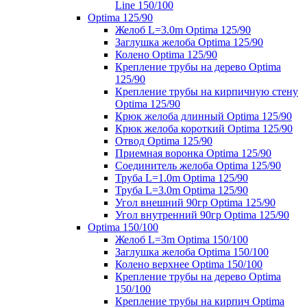
Line 150/100
Optima 125/90
Желоб L=3.0m Optima 125/90
Заглушка желоба Optima 125/90
Колено Optima 125/90
Крепление трубы на дерево Optima
125/90
Крепление трубы на кирпичную стену
Optima 125/90
Крюк желоба длинный Optima 125/90
Крюк желоба короткий Optima 125/90
Отвод Optima 125/90
Приемная воронка Optima 125/90
Соединитель желоба Optima 125/90
Труба L=1.0m Optima 125/90
Труба L=3.0m Optima 125/90
Угол внешний 90гр Optima 125/90
Угол внутренний 90гр Optima 125/90
Optima 150/100
Желоб L=3m Optima 150/100
Заглушка желоба Optima 150/100
Колено верхнее Optima 150/100
Крепление трубы на дерево Optima
150/100
Крепление трубы на кирпич Optima