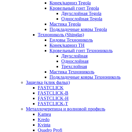
Конек/карниз Tegola
Кровельный гонт Tegola
Двухслойная Tegola
Однослойная Tegola
Мастика Tegola
Подкладочные ковры Tegola
Технониколь (Shinglas)
Ендовы Технониколь
Конек/карниз ТН
Кровельный гонт Технониколь
Двухслойная
Однослойная
Трехслойная
Мастика Технониколь
Подкладочные ковры Технониколь
Защелка (клик фальц)
FASTCLICK
FASTCLICK-B
FASTCLICK-H
FASTCLICK-T
Металлочерепица и волновой профиль
Kamea
Kredo
Kvinta
Quadro Profi