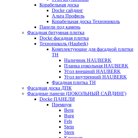
Корабельная доска
Docke сайдинг
Альта Профиль
Корабельная доска Технониколь
Панели под камень
Фасадная битумная плитка
Docke фасадная плитка
Технониколь (Hauberk)
Комплектующие для фасадной плитки
ТН
Наличник HAUBERK
Планка цокольная HAUBERK
Угол внешний HAUBERK
Угол внутренний HAUBERK
Фасадная плитка ТН
Фасадная доска ДПК
Фасадные панели (ЦОКОЛЬНЫЙ САЙДИНГ)
Docke ПАНЕЛИ
Премиум
Berg
Burg
Fels
Stein
Stern
Клинкер