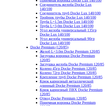
Приемная воронка Docke Lux 140/100
Соединитель желоба Docke Lux
140/100
Соединитель труб Docke Lux 140/100
Тройник трубы Docke Lux 140/100
Труба L=1.5m Docke Lux 140/100
Труба L=3,0m Docke Lux 140/100
Угол желоба универсальный 135гр
Docke Lux 140/100
Угол желоба универсальный 90гр
Docke Lux 140/100
Docke Premium (120/85)
Желоб L=3.0m Docke Premium 120/85
Заглушка воронки Docke Premium
120/85
Заглушка желоба Docke Premium 120/85
Колено 45гр Docke Premium 120/85
Колено 72гр Docke Premium 120/85
Крепление труб Docke Premium 120/85
Крюк карнизный металлический
длинный Docke Premium 120/85
Крюк карнизный ПВХ Docke Premium
120/85
Отвод Docke Premium 120/85
Приемная воронка Docke Premium