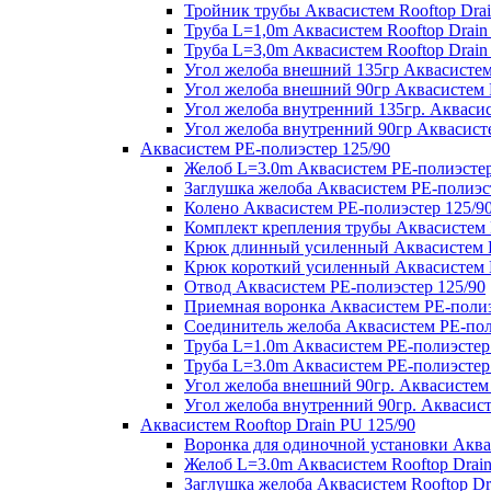
Тройник трубы Аквасистем Rooftop Drai
Труба L=1,0m Аквасистем Rooftop Drain
Труба L=3,0m Аквасистем Rooftop Drain
Угол желоба внешний 135гр Аквасистем 
Угол желоба внешний 90гр Аквасистем R
Угол желоба внутренний 135гр. Аквасис
Угол желоба внутренний 90гр Аквасисте
Аквасистем PE-полиэстер 125/90
Желоб L=3.0m Аквасистем PE-полиэстер
Заглушка желоба Аквасистем PE-полиэс
Колено Аквасистем PE-полиэстер 125/9
Комплект крепления трубы Аквасистем 
Крюк длинный усиленный Аквасистем P
Крюк короткий усиленный Аквасистем P
Отвод Аквасистем РЕ-полиэстер 125/90
Приемная воронка Аквасистем PE-полиэ
Соединитель желоба Аквасистем PE-пол
Труба L=1.0m Аквасистем PE-полиэстер
Труба L=3.0m Аквасистем PE-полиэстер
Угол желоба внешний 90гр. Аквасистем
Угол желоба внутренний 90гр. Аквасист
Аквасистем Rooftop Drain PU 125/90
Воронка для одиночной установки Аквас
Желоб L=3.0m Аквасистем Rooftop Drain
Заглушка желоба Аквасистем Rooftop Dr