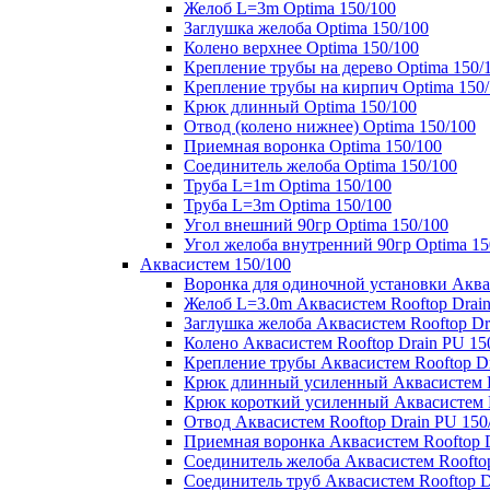
Желоб L=3m Optima 150/100
Заглушка желоба Optima 150/100
Колено верхнее Optima 150/100
Крепление трубы на дерево Optima 150/
Крепление трубы на кирпич Optima 150
Крюк длинный Optima 150/100
Отвод (колено нижнее) Optima 150/100
Приемная воронка Optima 150/100
Соединитель желоба Optima 150/100
Труба L=1m Optima 150/100
Труба L=3m Optima 150/100
Угол внешний 90гр Optima 150/100
Угол желоба внутренний 90гр Optima 15
Аквасистем 150/100
Воронка для одиночной установки Аквас
Желоб L=3.0m Аквасистем Rooftop Drain
Заглушка желоба Аквасистем Rooftop Dr
Колено Аквасистем Rooftop Drain PU 15
Крепление трубы Аквасистем Rooftop Dr
Крюк длинный усиленный Аквасистем Ro
Крюк короткий усиленный Аквасистем R
Отвод Аквасистем Rooftop Drain PU 150
Приемная воронка Аквасистем Rooftop D
Соединитель желоба Аквасистем Rooftop
Соединитель труб Аквасистем Rooftop D