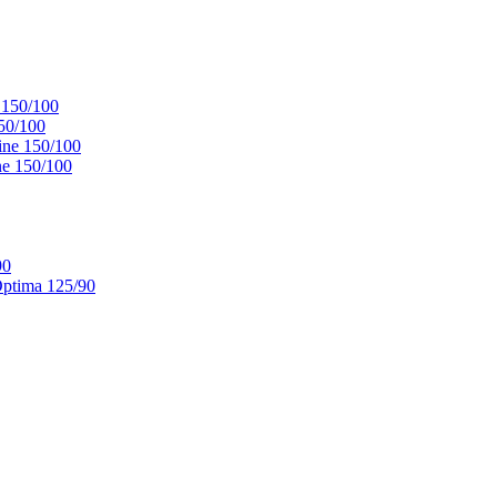
 150/100
50/100
ne 150/100
e 150/100
90
ptima 125/90