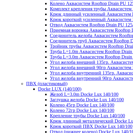
Колено Аквасистем Rooftop Drain PU 12
Комплект крепления трубы Аквасистем R
Крюк длинный усиленный Аквасистем Ro
Крюк короткий усиленный Аквасистем R
Отвод Аквасистем Rooftop Drain PU 125
Приемная воронка Аквасистем Rooftop D
Соединитель желоба Аквасистем Rooftop
Соединитель труб Аквасистем Rooftop D
Тройник трубы Аквасистем Rooftop Drai
Труба L=1.0m Аквасистем Rooftop Drain
Труба L=3.0m Аквасистем Rooftop Drain
Угол желоба внешний 135гр. Аквасистем
Угол желоба внешний 90гр Аквасистем R
Угол желоба внутренний 135гр. Аквасис
Угол желоба внутренний 90гр Аквасисте
ПВХ (пластиковый)
Docke LUX (140/100)
Желоб L=3.0m Docke Lux 140/100
Заглушка желоба Docke Lux 140/100
Колено 45гр Docke Lux 140/100
Колено 72гр Docke Lux 140/100
Крепление трубы Docke Lux 140/100
Крюк длинный металлический Docke Lu
Крюк короткий ПВХ Docke Lux 140/100
Отвод (нижнее колено) Docke Lux 140/1