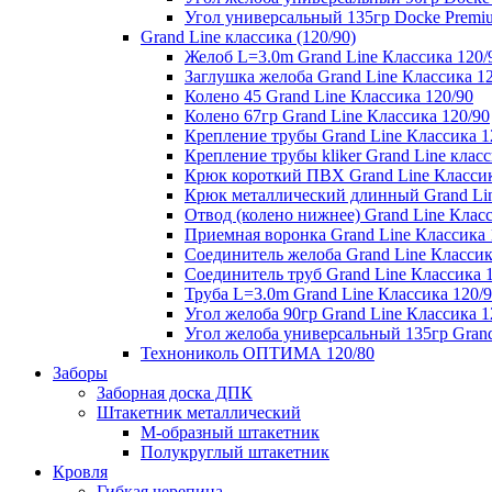
Угол универсальный 135гр Docke Premi
Grand Line классика (120/90)
Желоб L=3.0m Grand Line Классика 120/
Заглушка желоба Grand Line Классика 1
Колено 45 Grand Line Классика 120/90
Колено 67гр Grand Line Классика 120/90
Крепление трубы Grand Line Классика 1
Крепление трубы kliker Grand Line класс
Крюк короткий ПВХ Grand Line Классик
Крюк металлический длинный Grand Lin
Отвод (колено нижнее) Grand Line Класс
Приемная воронка Grand Line Классика 
Соединитель желоба Grand Line Классик
Соединитель труб Grand Line Классика 
Труба L=3.0m Grand Line Классика 120/
Угол желоба 90гр Grand Line Классика 1
Угол желоба универсальный 135гр Grand
Технониколь ОПТИМА 120/80
Заборы
Заборная доска ДПК
Штакетник металлический
М-образный штакетник
Полукруглый штакетник
Кровля
Гибкая черепица