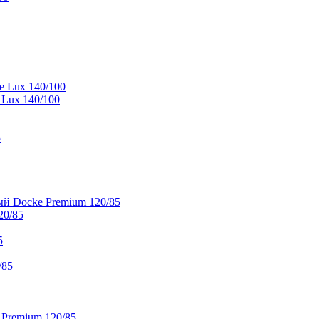
e Lux 140/100
 Lux 140/100
5
й Docke Premium 120/85
20/85
5
/85
 Premium 120/85